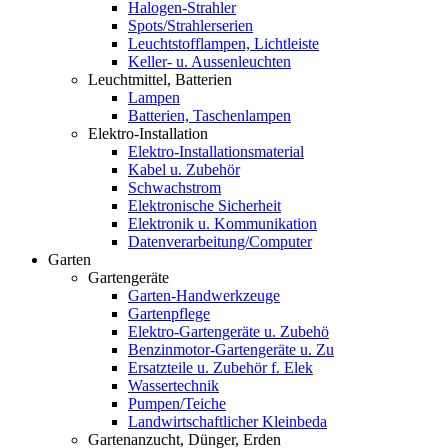
Halogen-Strahler
Spots/Strahlerserien
Leuchtstofflampen, Lichtleiste
Keller- u. Aussenleuchten
Leuchtmittel, Batterien
Lampen
Batterien, Taschenlampen
Elektro-Installation
Elektro-Installationsmaterial
Kabel u. Zubehör
Schwachstrom
Elektronische Sicherheit
Elektronik u. Kommunikation
Datenverarbeitung/Computer
Garten
Gartengeräte
Garten-Handwerkzeuge
Gartenpflege
Elektro-Gartengeräte u. Zubehö
Benzinmotor-Gartengeräte u. Zu
Ersatzteile u. Zubehör f. Elek
Wassertechnik
Pumpen/Teiche
Landwirtschaftlicher Kleinbeda
Gartenanzucht, Dünger, Erden