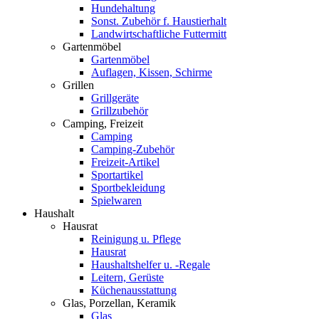
Hundehaltung
Sonst. Zubehör f. Haustierhalt
Landwirtschaftliche Futtermitt
Gartenmöbel
Gartenmöbel
Auflagen, Kissen, Schirme
Grillen
Grillgeräte
Grillzubehör
Camping, Freizeit
Camping
Camping-Zubehör
Freizeit-Artikel
Sportartikel
Sportbekleidung
Spielwaren
Haushalt
Hausrat
Reinigung u. Pflege
Hausrat
Haushaltshelfer u. -Regale
Leitern, Gerüste
Küchenausstattung
Glas, Porzellan, Keramik
Glas