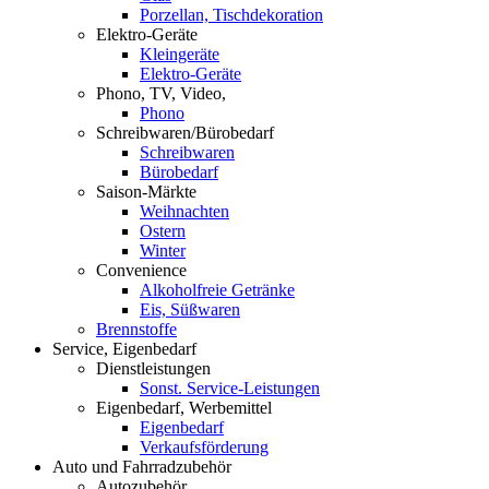
Porzellan, Tischdekoration
Elektro-Geräte
Kleingeräte
Elektro-Geräte
Phono, TV, Video,
Phono
Schreibwaren/Bürobedarf
Schreibwaren
Bürobedarf
Saison-Märkte
Weihnachten
Ostern
Winter
Convenience
Alkoholfreie Getränke
Eis, Süßwaren
Brennstoffe
Service, Eigenbedarf
Dienstleistungen
Sonst. Service-Leistungen
Eigenbedarf, Werbemittel
Eigenbedarf
Verkaufsförderung
Auto und Fahrradzubehör
Autozubehör