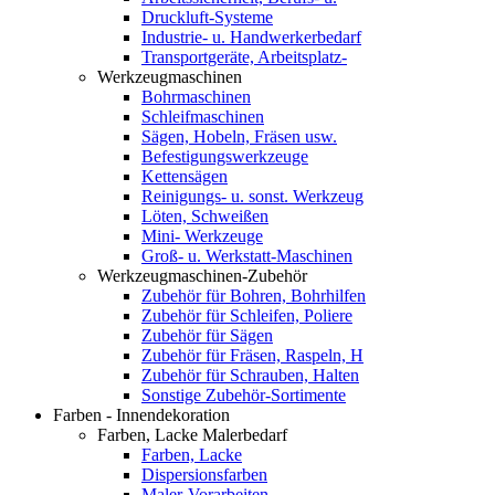
Druckluft-Systeme
Industrie- u. Handwerkerbedarf
Transportgeräte, Arbeitsplatz-
Werkzeugmaschinen
Bohrmaschinen
Schleifmaschinen
Sägen, Hobeln, Fräsen usw.
Befestigungswerkzeuge
Kettensägen
Reinigungs- u. sonst. Werkzeug
Löten, Schweißen
Mini- Werkzeuge
Groß- u. Werkstatt-Maschinen
Werkzeugmaschinen-Zubehör
Zubehör für Bohren, Bohrhilfen
Zubehör für Schleifen, Poliere
Zubehör für Sägen
Zubehör für Fräsen, Raspeln, H
Zubehör für Schrauben, Halten
Sonstige Zubehör-Sortimente
Farben - Innendekoration
Farben, Lacke Malerbedarf
Farben, Lacke
Dispersionsfarben
Maler-Vorarbeiten