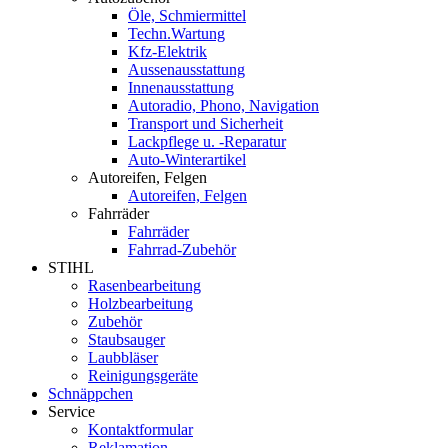
Öle, Schmiermittel
Techn.Wartung
Kfz-Elektrik
Aussenausstattung
Innenausstattung
Autoradio, Phono, Navigation
Transport und Sicherheit
Lackpflege u. -Reparatur
Auto-Winterartikel
Autoreifen, Felgen
Autoreifen, Felgen
Fahrräder
Fahrräder
Fahrrad-Zubehör
STIHL
Rasenbearbeitung
Holzbearbeitung
Zubehör
Staubsauger
Laubbläser
Reinigungsgeräte
Schnäppchen
Service
Kontaktformular
Reklamation