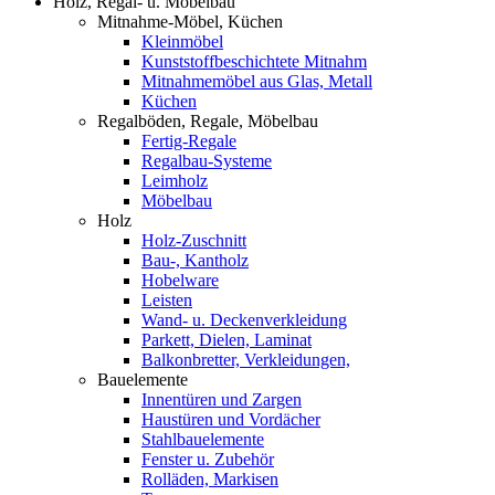
Holz, Regal- u. Möbelbau
Mitnahme-Möbel, Küchen
Kleinmöbel
Kunststoffbeschichtete Mitnahm
Mitnahmemöbel aus Glas, Metall
Küchen
Regalböden, Regale, Möbelbau
Fertig-Regale
Regalbau-Systeme
Leimholz
Möbelbau
Holz
Holz-Zuschnitt
Bau-, Kantholz
Hobelware
Leisten
Wand- u. Deckenverkleidung
Parkett, Dielen, Laminat
Balkonbretter, Verkleidungen,
Bauelemente
Innentüren und Zargen
Haustüren und Vordächer
Stahlbauelemente
Fenster u. Zubehör
Rolläden, Markisen