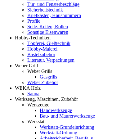
Tür- und Fensterbeschläge
Sicherheitstechnik
Briefkästen, Hausnummern
Profile
Seile, Ketten, Rollen
Sonstige Eisenwaren
Hobby-Techniken
Töpferei, Gießtechnik
Hobby-Malerei
Bastelzubehör
Literatur, Verpackungen
Weber Grill
Weber Grills
Gasgrills
Weber Zubehör
WEKA Holz
Sauna
Werkzeug, Maschinen, Zubehör
Werkzeuge
Handwerkzeuge
Bau- und Maurerwerkzeuge
Werkstatt
Werkstatt-Grundeinrichtung
Werkstatt-Ordnung
Arbeitssicherheit, Berufs- u.