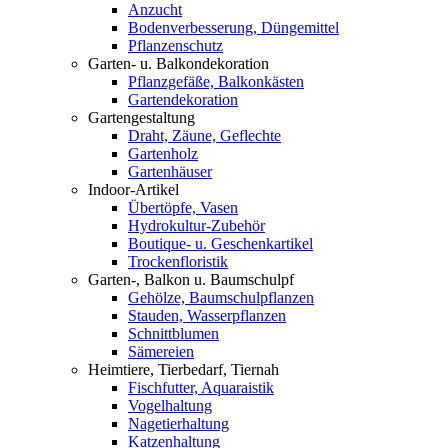
Anzucht
Bodenverbesserung, Düngemittel
Pflanzenschutz
Garten- u. Balkondekoration
Pflanzgefäße, Balkonkästen
Gartendekoration
Gartengestaltung
Draht, Zäune, Geflechte
Gartenholz
Gartenhäuser
Indoor-Artikel
Übertöpfe, Vasen
Hydrokultur-Zubehör
Boutique- u. Geschenkartikel
Trockenfloristik
Garten-, Balkon u. Baumschulpf
Gehölze, Baumschulpflanzen
Stauden, Wasserpflanzen
Schnittblumen
Sämereien
Heimtiere, Tierbedarf, Tiernah
Fischfutter, Aquaraistik
Vogelhaltung
Nagetierhaltung
Katzenhaltung