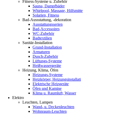
Fitness-Systeme u. Zubehör
Sauna, Dampfbäder
Whirlpool, Massage, Hilfsmitte
Solarien, Fitness
Bad-Aussstattung, -dekoration
Ausstattungsserien
Bad-Accessoires
WC-Zubehör
Badtextilien
Sanitär-Installation
Grund-Installation
Armaturen
Dusch-Zubehör
Lüftungs-Systeme
Heißwassergeräte
Heizung, Klima, Öfen
Heizungs-Systeme
Heizkörper, Heizungsinstallati
Elektrische Heizgeräte
Öfen und Kamine
Klima u. Raumluft, Wasser
Elektro
Leuchten, Lampen
Wand- u. Deckenleuchten
Wohnraum-Leuchten