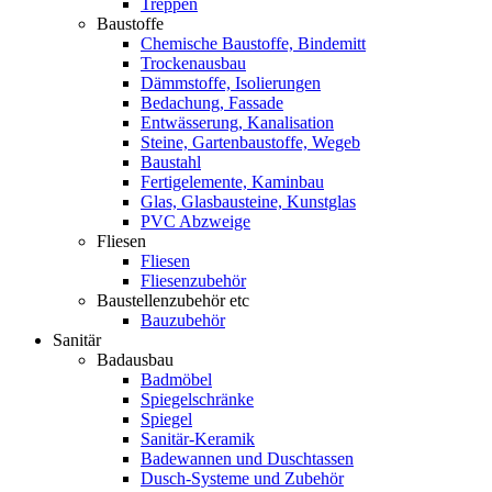
Treppen
Baustoffe
Chemische Baustoffe, Bindemitt
Trockenausbau
Dämmstoffe, Isolierungen
Bedachung, Fassade
Entwässerung, Kanalisation
Steine, Gartenbaustoffe, Wegeb
Baustahl
Fertigelemente, Kaminbau
Glas, Glasbausteine, Kunstglas
PVC Abzweige
Fliesen
Fliesen
Fliesenzubehör
Baustellenzubehör etc
Bauzubehör
Sanitär
Badausbau
Badmöbel
Spiegelschränke
Spiegel
Sanitär-Keramik
Badewannen und Duschtassen
Dusch-Systeme und Zubehör