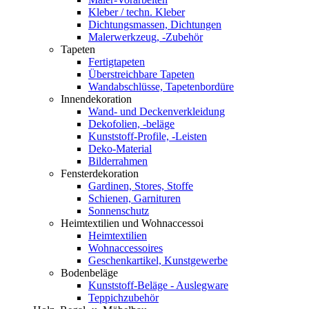
Kleber / techn. Kleber
Dichtungsmassen, Dichtungen
Malerwerkzeug, -Zubehör
Tapeten
Fertigtapeten
Überstreichbare Tapeten
Wandabschlüsse, Tapetenbordüre
Innendekoration
Wand- und Deckenverkleidung
Dekofolien, -beläge
Kunststoff-Profile, -Leisten
Deko-Material
Bilderrahmen
Fensterdekoration
Gardinen, Stores, Stoffe
Schienen, Garnituren
Sonnenschutz
Heimtextilien und Wohnaccessoi
Heimtextilien
Wohnaccessoires
Geschenkartikel, Kunstgewerbe
Bodenbeläge
Kunststoff-Beläge - Auslegware
Teppichzubehör