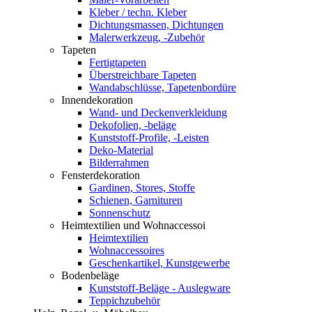
Kleber / techn. Kleber
Dichtungsmassen, Dichtungen
Malerwerkzeug, -Zubehör
Tapeten
Fertigtapeten
Überstreichbare Tapeten
Wandabschlüsse, Tapetenbordüre
Innendekoration
Wand- und Deckenverkleidung
Dekofolien, -beläge
Kunststoff-Profile, -Leisten
Deko-Material
Bilderrahmen
Fensterdekoration
Gardinen, Stores, Stoffe
Schienen, Garnituren
Sonnenschutz
Heimtextilien und Wohnaccessoi
Heimtextilien
Wohnaccessoires
Geschenkartikel, Kunstgewerbe
Bodenbeläge
Kunststoff-Beläge - Auslegware
Teppichzubehör