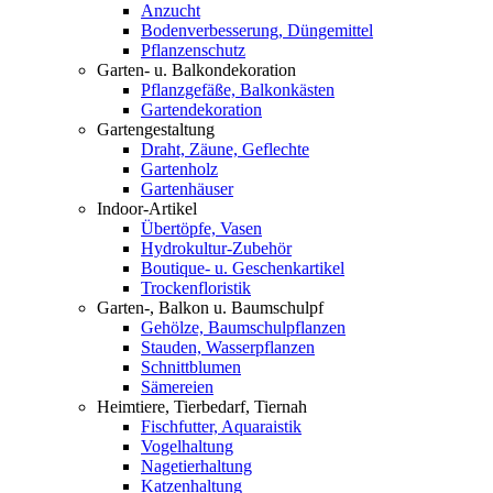
Anzucht
Bodenverbesserung, Düngemittel
Pflanzenschutz
Garten- u. Balkondekoration
Pflanzgefäße, Balkonkästen
Gartendekoration
Gartengestaltung
Draht, Zäune, Geflechte
Gartenholz
Gartenhäuser
Indoor-Artikel
Übertöpfe, Vasen
Hydrokultur-Zubehör
Boutique- u. Geschenkartikel
Trockenfloristik
Garten-, Balkon u. Baumschulpf
Gehölze, Baumschulpflanzen
Stauden, Wasserpflanzen
Schnittblumen
Sämereien
Heimtiere, Tierbedarf, Tiernah
Fischfutter, Aquaraistik
Vogelhaltung
Nagetierhaltung
Katzenhaltung