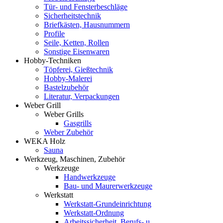
Tür- und Fensterbeschläge
Sicherheitstechnik
Briefkästen, Hausnummern
Profile
Seile, Ketten, Rollen
Sonstige Eisenwaren
Hobby-Techniken
Töpferei, Gießtechnik
Hobby-Malerei
Bastelzubehör
Literatur, Verpackungen
Weber Grill
Weber Grills
Gasgrills
Weber Zubehör
WEKA Holz
Sauna
Werkzeug, Maschinen, Zubehör
Werkzeuge
Handwerkzeuge
Bau- und Maurerwerkzeuge
Werkstatt
Werkstatt-Grundeinrichtung
Werkstatt-Ordnung
Arbeitssicherheit, Berufs- u.