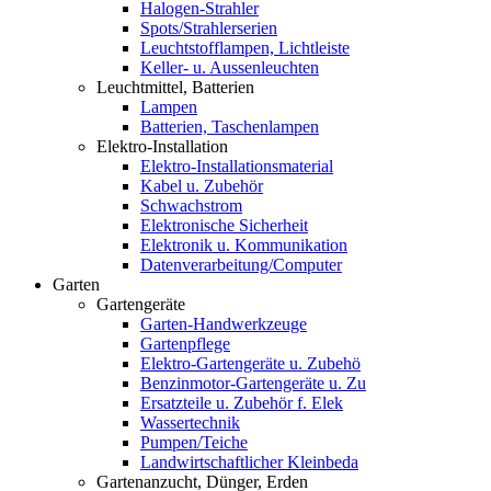
Halogen-Strahler
Spots/Strahlerserien
Leuchtstofflampen, Lichtleiste
Keller- u. Aussenleuchten
Leuchtmittel, Batterien
Lampen
Batterien, Taschenlampen
Elektro-Installation
Elektro-Installationsmaterial
Kabel u. Zubehör
Schwachstrom
Elektronische Sicherheit
Elektronik u. Kommunikation
Datenverarbeitung/Computer
Garten
Gartengeräte
Garten-Handwerkzeuge
Gartenpflege
Elektro-Gartengeräte u. Zubehö
Benzinmotor-Gartengeräte u. Zu
Ersatzteile u. Zubehör f. Elek
Wassertechnik
Pumpen/Teiche
Landwirtschaftlicher Kleinbeda
Gartenanzucht, Dünger, Erden