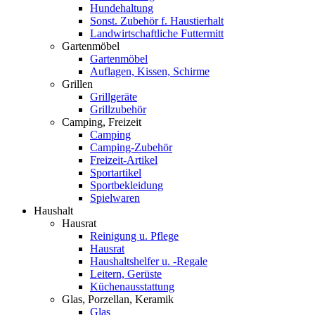
Hundehaltung
Sonst. Zubehör f. Haustierhalt
Landwirtschaftliche Futtermitt
Gartenmöbel
Gartenmöbel
Auflagen, Kissen, Schirme
Grillen
Grillgeräte
Grillzubehör
Camping, Freizeit
Camping
Camping-Zubehör
Freizeit-Artikel
Sportartikel
Sportbekleidung
Spielwaren
Haushalt
Hausrat
Reinigung u. Pflege
Hausrat
Haushaltshelfer u. -Regale
Leitern, Gerüste
Küchenausstattung
Glas, Porzellan, Keramik
Glas