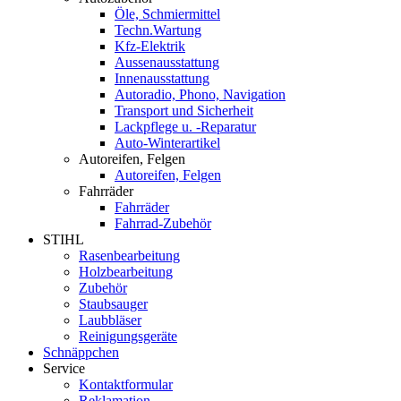
Öle, Schmiermittel
Techn.Wartung
Kfz-Elektrik
Aussenausstattung
Innenausstattung
Autoradio, Phono, Navigation
Transport und Sicherheit
Lackpflege u. -Reparatur
Auto-Winterartikel
Autoreifen, Felgen
Autoreifen, Felgen
Fahrräder
Fahrräder
Fahrrad-Zubehör
STIHL
Rasenbearbeitung
Holzbearbeitung
Zubehör
Staubsauger
Laubbläser
Reinigungsgeräte
Schnäppchen
Service
Kontaktformular
Reklamation