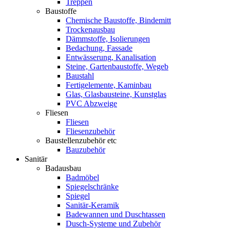
Treppen
Baustoffe
Chemische Baustoffe, Bindemitt
Trockenausbau
Dämmstoffe, Isolierungen
Bedachung, Fassade
Entwässerung, Kanalisation
Steine, Gartenbaustoffe, Wegeb
Baustahl
Fertigelemente, Kaminbau
Glas, Glasbausteine, Kunstglas
PVC Abzweige
Fliesen
Fliesen
Fliesenzubehör
Baustellenzubehör etc
Bauzubehör
Sanitär
Badausbau
Badmöbel
Spiegelschränke
Spiegel
Sanitär-Keramik
Badewannen und Duschtassen
Dusch-Systeme und Zubehör