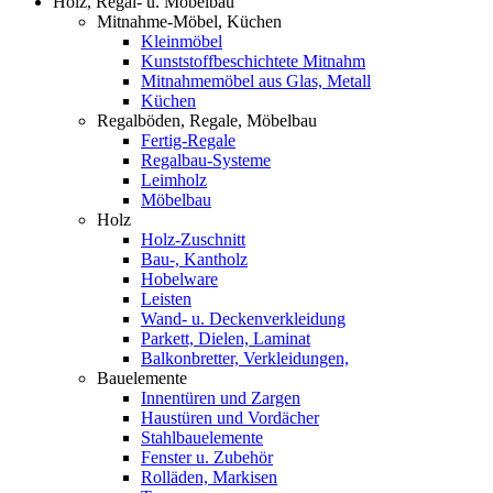
Holz, Regal- u. Möbelbau
Mitnahme-Möbel, Küchen
Kleinmöbel
Kunststoffbeschichtete Mitnahm
Mitnahmemöbel aus Glas, Metall
Küchen
Regalböden, Regale, Möbelbau
Fertig-Regale
Regalbau-Systeme
Leimholz
Möbelbau
Holz
Holz-Zuschnitt
Bau-, Kantholz
Hobelware
Leisten
Wand- u. Deckenverkleidung
Parkett, Dielen, Laminat
Balkonbretter, Verkleidungen,
Bauelemente
Innentüren und Zargen
Haustüren und Vordächer
Stahlbauelemente
Fenster u. Zubehör
Rolläden, Markisen