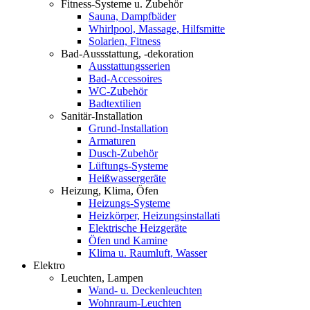
Fitness-Systeme u. Zubehör
Sauna, Dampfbäder
Whirlpool, Massage, Hilfsmitte
Solarien, Fitness
Bad-Aussstattung, -dekoration
Ausstattungsserien
Bad-Accessoires
WC-Zubehör
Badtextilien
Sanitär-Installation
Grund-Installation
Armaturen
Dusch-Zubehör
Lüftungs-Systeme
Heißwassergeräte
Heizung, Klima, Öfen
Heizungs-Systeme
Heizkörper, Heizungsinstallati
Elektrische Heizgeräte
Öfen und Kamine
Klima u. Raumluft, Wasser
Elektro
Leuchten, Lampen
Wand- u. Deckenleuchten
Wohnraum-Leuchten