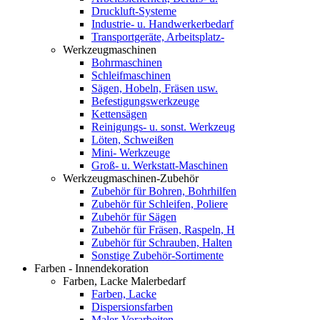
Druckluft-Systeme
Industrie- u. Handwerkerbedarf
Transportgeräte, Arbeitsplatz-
Werkzeugmaschinen
Bohrmaschinen
Schleifmaschinen
Sägen, Hobeln, Fräsen usw.
Befestigungswerkzeuge
Kettensägen
Reinigungs- u. sonst. Werkzeug
Löten, Schweißen
Mini- Werkzeuge
Groß- u. Werkstatt-Maschinen
Werkzeugmaschinen-Zubehör
Zubehör für Bohren, Bohrhilfen
Zubehör für Schleifen, Poliere
Zubehör für Sägen
Zubehör für Fräsen, Raspeln, H
Zubehör für Schrauben, Halten
Sonstige Zubehör-Sortimente
Farben - Innendekoration
Farben, Lacke Malerbedarf
Farben, Lacke
Dispersionsfarben
Maler-Vorarbeiten