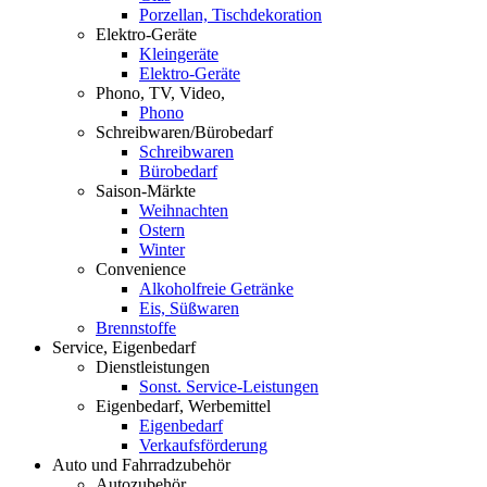
Porzellan, Tischdekoration
Elektro-Geräte
Kleingeräte
Elektro-Geräte
Phono, TV, Video,
Phono
Schreibwaren/Bürobedarf
Schreibwaren
Bürobedarf
Saison-Märkte
Weihnachten
Ostern
Winter
Convenience
Alkoholfreie Getränke
Eis, Süßwaren
Brennstoffe
Service, Eigenbedarf
Dienstleistungen
Sonst. Service-Leistungen
Eigenbedarf, Werbemittel
Eigenbedarf
Verkaufsförderung
Auto und Fahrradzubehör
Autozubehör