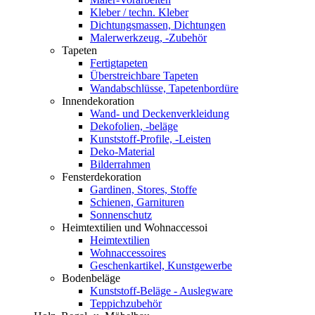
Kleber / techn. Kleber
Dichtungsmassen, Dichtungen
Malerwerkzeug, -Zubehör
Tapeten
Fertigtapeten
Überstreichbare Tapeten
Wandabschlüsse, Tapetenbordüre
Innendekoration
Wand- und Deckenverkleidung
Dekofolien, -beläge
Kunststoff-Profile, -Leisten
Deko-Material
Bilderrahmen
Fensterdekoration
Gardinen, Stores, Stoffe
Schienen, Garnituren
Sonnenschutz
Heimtextilien und Wohnaccessoi
Heimtextilien
Wohnaccessoires
Geschenkartikel, Kunstgewerbe
Bodenbeläge
Kunststoff-Beläge - Auslegware
Teppichzubehör