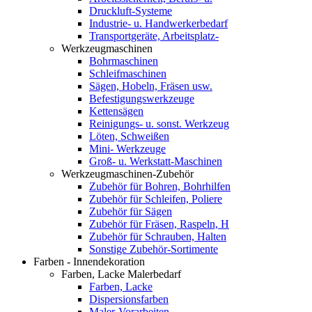
Druckluft-Systeme
Industrie- u. Handwerkerbedarf
Transportgeräte, Arbeitsplatz-
Werkzeugmaschinen
Bohrmaschinen
Schleifmaschinen
Sägen, Hobeln, Fräsen usw.
Befestigungswerkzeuge
Kettensägen
Reinigungs- u. sonst. Werkzeug
Löten, Schweißen
Mini- Werkzeuge
Groß- u. Werkstatt-Maschinen
Werkzeugmaschinen-Zubehör
Zubehör für Bohren, Bohrhilfen
Zubehör für Schleifen, Poliere
Zubehör für Sägen
Zubehör für Fräsen, Raspeln, H
Zubehör für Schrauben, Halten
Sonstige Zubehör-Sortimente
Farben - Innendekoration
Farben, Lacke Malerbedarf
Farben, Lacke
Dispersionsfarben
Maler-Vorarbeiten