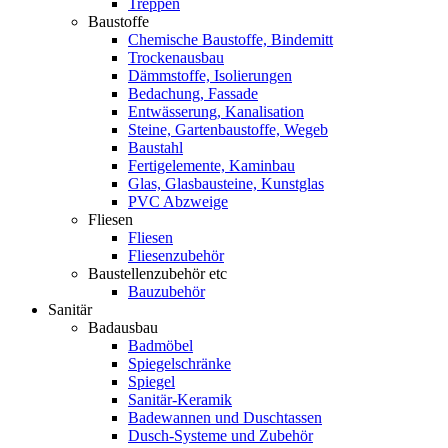
Treppen
Baustoffe
Chemische Baustoffe, Bindemitt
Trockenausbau
Dämmstoffe, Isolierungen
Bedachung, Fassade
Entwässerung, Kanalisation
Steine, Gartenbaustoffe, Wegeb
Baustahl
Fertigelemente, Kaminbau
Glas, Glasbausteine, Kunstglas
PVC Abzweige
Fliesen
Fliesen
Fliesenzubehör
Baustellenzubehör etc
Bauzubehör
Sanitär
Badausbau
Badmöbel
Spiegelschränke
Spiegel
Sanitär-Keramik
Badewannen und Duschtassen
Dusch-Systeme und Zubehör