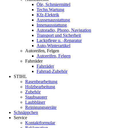
Öle, Schmiermittel
Techn.Wartung
Kfz-Elektrik
Aussenausstattung
Innenausstattung
Autoradio, Phono, Navigation
Transport und Sicherheit
Lackpflege u. -Reparatur
Auto-Winterartikel
Autoreifen, Felgen
Autoreifen, Felgen
Fahrräder
Fahrräder
Fahrrad-Zubehör
STIHL
Rasenbearbeitung
Holzbearbeitung
Zubehör
Staubsauger
Laubbläser
Reinigungsgeräte
Schnäppchen
Service
Kontaktformular
Reklamation