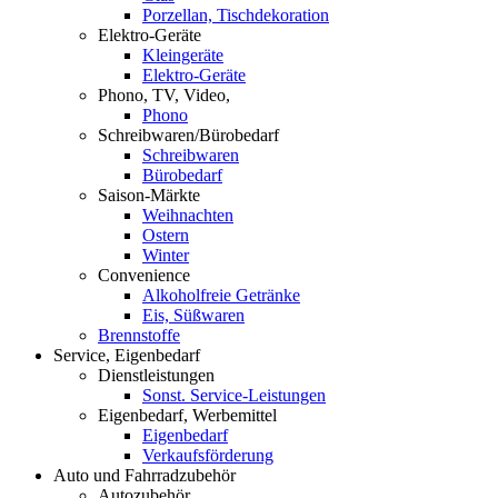
Porzellan, Tischdekoration
Elektro-Geräte
Kleingeräte
Elektro-Geräte
Phono, TV, Video,
Phono
Schreibwaren/Bürobedarf
Schreibwaren
Bürobedarf
Saison-Märkte
Weihnachten
Ostern
Winter
Convenience
Alkoholfreie Getränke
Eis, Süßwaren
Brennstoffe
Service, Eigenbedarf
Dienstleistungen
Sonst. Service-Leistungen
Eigenbedarf, Werbemittel
Eigenbedarf
Verkaufsförderung
Auto und Fahrradzubehör
Autozubehör