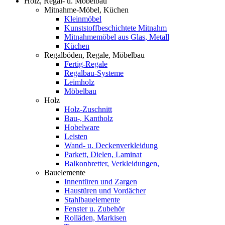
Holz, Regal- u. Möbelbau
Mitnahme-Möbel, Küchen
Kleinmöbel
Kunststoffbeschichtete Mitnahm
Mitnahmemöbel aus Glas, Metall
Küchen
Regalböden, Regale, Möbelbau
Fertig-Regale
Regalbau-Systeme
Leimholz
Möbelbau
Holz
Holz-Zuschnitt
Bau-, Kantholz
Hobelware
Leisten
Wand- u. Deckenverkleidung
Parkett, Dielen, Laminat
Balkonbretter, Verkleidungen,
Bauelemente
Innentüren und Zargen
Haustüren und Vordächer
Stahlbauelemente
Fenster u. Zubehör
Rolläden, Markisen