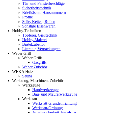
Tür- und Fensterbeschläge
Sicherheitstechnik
Briefkästen, Hausnummern
Profile
Seile, Ketten, Rollen
Sonstige Eisenwaren
Hobby-Techniken
Töpferei, Gießtechnik
Hobby-Malerei
Bastelzubehör
Literatur, Verpackungen
Weber Grill
Weber Grills
Gasgrills
Weber Zubehör
WEKA Holz
Sauna
Werkzeug, Maschinen, Zubehör
Werkzeuge
Handwerkzeuge
Bau- und Maurerwerkzeuge
Werkstatt
Werkstatt-Grundeinrichtung
Werkstatt-Ordnung
Arbeitssicherheit, Berufs- u.