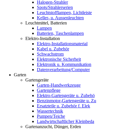
Halogen-Strahler
Spots/Strahlerserien
Leuchtstofflampen, Lichtleiste
Keller- u. Aussenleuchten
Leuchtmittel, Batterien
Lampen
Batterien, Taschenlampen
Elektro-Installation
Elektro-Installationsmaterial
Kabel u. Zubehör
Schwachstrom
Elektronische Sicherheit
Elektronik u. Kommunikation
Datenverarbeitung/Computer
Garten
Gartengeräte
Garten-Handwerkzeuge
Gartenpflege
Elektro-Gartengeräte u. Zubehö
Benzinmotor-Gartengeräte u. Zu
Ersatzteile u. Zubehör f. Elek
Wassertechnik
Pumpen/Teiche
Landwirtschaftlicher Kleinbeda
Gartenanzucht, Dünger, Erden