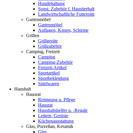
Hundehaltung
Sonst. Zubehör f. Haustierhalt
Landwirtschaftliche Futtermitt
Gartenmöbel
Gartenmöbel
Auflagen, Kissen, Schirme
Grillen
Grillgeräte
Grillzubehör
Camping, Freizeit
Camping
Camping-Zubehör
Freizeit-Artikel
Sportartikel
Sportbekleidung
Spielwaren
Haushalt
Hausrat
Reinigung u. Pflege
Hausrat
Haushaltshelfer u. -Regale
Leitern, Gerüste
Küchenausstattung
Glas, Porzellan, Keramik
Glas