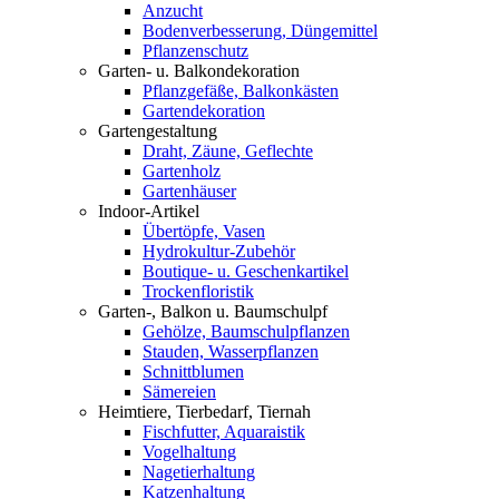
Anzucht
Bodenverbesserung, Düngemittel
Pflanzenschutz
Garten- u. Balkondekoration
Pflanzgefäße, Balkonkästen
Gartendekoration
Gartengestaltung
Draht, Zäune, Geflechte
Gartenholz
Gartenhäuser
Indoor-Artikel
Übertöpfe, Vasen
Hydrokultur-Zubehör
Boutique- u. Geschenkartikel
Trockenfloristik
Garten-, Balkon u. Baumschulpf
Gehölze, Baumschulpflanzen
Stauden, Wasserpflanzen
Schnittblumen
Sämereien
Heimtiere, Tierbedarf, Tiernah
Fischfutter, Aquaraistik
Vogelhaltung
Nagetierhaltung
Katzenhaltung