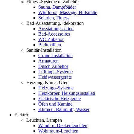
Fitness-Systeme u. Zubehör
Sauna, Dampfbäder
Whirlpool, Massage, Hilfsmitte
Solarien, Fitness
Bad-Aussstattung, -dekoration
Ausstattungsserien
Bad-Accessoires
WC-Zubehör
Badtextilien
Sanitär-Installation
Grund-Installation
Armaturen
Dusch-Zubehör
Lüftungs-Systeme
Heißwassergeräte
Heizung, Klima, Öfen
Heizungs-Systeme
Heizkörper, Heizungsinstallati
Elektrische Heizgeräte
Öfen und Kamine
Klima u. Raumluft, Wasser
Elektro
Leuchten, Lampen
Wand- u. Deckenleuchten
Wohnraum-Leuchten