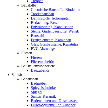
Treppen
Baustoffe
Chemische Baustoffe, Bindemitt
Trockenausbau
Dämmstoffe, Isolierungen
Bedachung, Fassade
Entwässerung, Kanalisation
Steine, Gartenbaustoffe, Wegeb
Baustahl
Fertigelemente, Kaminbau
Glas, Glasbausteine, Kunstglas
PVC Abzweige
Fliesen
Fliesen
Fliesenzubehör
Baustellenzubehör etc
Bauzubehör
Sanitär
Badausbau
Badmöbel
Spiegelschränke
Spiegel
Sanitär-Keramik
Badewannen und Duschtassen
Dusch-Systeme und Zubehör