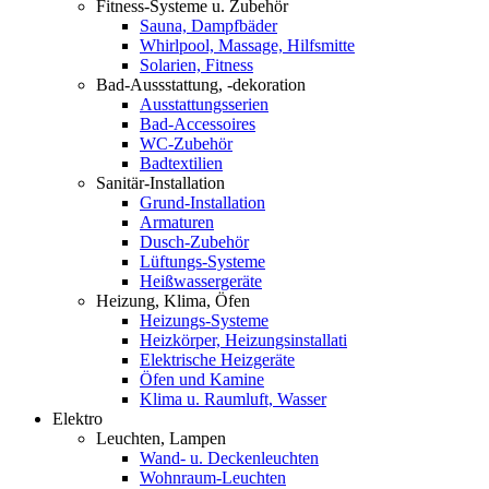
Fitness-Systeme u. Zubehör
Sauna, Dampfbäder
Whirlpool, Massage, Hilfsmitte
Solarien, Fitness
Bad-Aussstattung, -dekoration
Ausstattungsserien
Bad-Accessoires
WC-Zubehör
Badtextilien
Sanitär-Installation
Grund-Installation
Armaturen
Dusch-Zubehör
Lüftungs-Systeme
Heißwassergeräte
Heizung, Klima, Öfen
Heizungs-Systeme
Heizkörper, Heizungsinstallati
Elektrische Heizgeräte
Öfen und Kamine
Klima u. Raumluft, Wasser
Elektro
Leuchten, Lampen
Wand- u. Deckenleuchten
Wohnraum-Leuchten