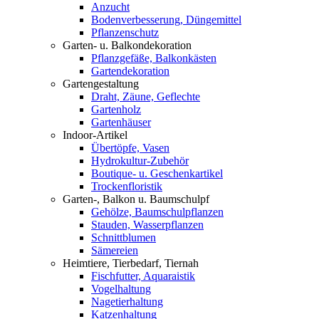
Anzucht
Bodenverbesserung, Düngemittel
Pflanzenschutz
Garten- u. Balkondekoration
Pflanzgefäße, Balkonkästen
Gartendekoration
Gartengestaltung
Draht, Zäune, Geflechte
Gartenholz
Gartenhäuser
Indoor-Artikel
Übertöpfe, Vasen
Hydrokultur-Zubehör
Boutique- u. Geschenkartikel
Trockenfloristik
Garten-, Balkon u. Baumschulpf
Gehölze, Baumschulpflanzen
Stauden, Wasserpflanzen
Schnittblumen
Sämereien
Heimtiere, Tierbedarf, Tiernah
Fischfutter, Aquaraistik
Vogelhaltung
Nagetierhaltung
Katzenhaltung