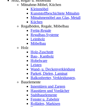
Holz, Regal- u. Möbelbau
Mitnahme-Möbel, Küchen
Kleinmöbel
Kunststoffbeschichtete Mitnahm
Mitnahmemöbel aus Glas, Metall
Küchen
Regalböden, Regale, Möbelbau
Fertig-Regale
Regalbau-Systeme
Leimholz
Möbelbau
Holz
Holz-Zuschnitt
Bau-, Kantholz
Hobelware
Leisten
Wand- u. Deckenverkleidung
Parkett, Dielen, Laminat
Balkonbretter, Verkleidungen,
Bauelemente
Innentüren und Zargen
Haustüren und Vordächer
Stahlbauelemente
Fenster u. Zubehör
Rolläden, Markisen