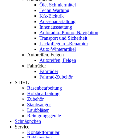
Öle, Schmiermittel
Techn.Wartung
Kfz-Elektrik
Aussenausstattung
Innenausstattung
Autoradio, Phono, Navigation
Transport und Sicherheit
Lackpflege u. -Reparatur
Auto-Winterartikel
Autoreifen, Felgen
Autoreifen, Felgen
Fahrräder
Fahrräder
Fahrrad-Zubehör
STIHL
Rasenbearbeitung
Holzbearbeitung
Zubehör
Staubsauger
Laubbläser
Reinigungsgeräte
Schnäppchen
Service
Kontaktformular
Reklamation