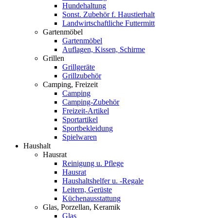
Hundehaltung
Sonst. Zubehör f. Haustierhalt
Landwirtschaftliche Futtermitt
Gartenmöbel
Gartenmöbel
Auflagen, Kissen, Schirme
Grillen
Grillgeräte
Grillzubehör
Camping, Freizeit
Camping
Camping-Zubehör
Freizeit-Artikel
Sportartikel
Sportbekleidung
Spielwaren
Haushalt
Hausrat
Reinigung u. Pflege
Hausrat
Haushaltshelfer u. -Regale
Leitern, Gerüste
Küchenausstattung
Glas, Porzellan, Keramik
Glas