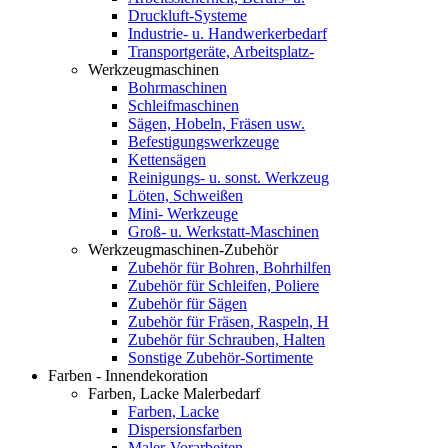
Druckluft-Systeme
Industrie- u. Handwerkerbedarf
Transportgeräte, Arbeitsplatz-
Werkzeugmaschinen
Bohrmaschinen
Schleifmaschinen
Sägen, Hobeln, Fräsen usw.
Befestigungswerkzeuge
Kettensägen
Reinigungs- u. sonst. Werkzeug
Löten, Schweißen
Mini- Werkzeuge
Groß- u. Werkstatt-Maschinen
Werkzeugmaschinen-Zubehör
Zubehör für Bohren, Bohrhilfen
Zubehör für Schleifen, Poliere
Zubehör für Sägen
Zubehör für Fräsen, Raspeln, H
Zubehör für Schrauben, Halten
Sonstige Zubehör-Sortimente
Farben - Innendekoration
Farben, Lacke Malerbedarf
Farben, Lacke
Dispersionsfarben
Maler-Vorarbeiten