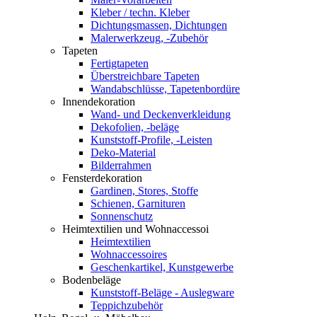
Kleber / techn. Kleber
Dichtungsmassen, Dichtungen
Malerwerkzeug, -Zubehör
Tapeten
Fertigtapeten
Überstreichbare Tapeten
Wandabschlüsse, Tapetenbordüre
Innendekoration
Wand- und Deckenverkleidung
Dekofolien, -beläge
Kunststoff-Profile, -Leisten
Deko-Material
Bilderrahmen
Fensterdekoration
Gardinen, Stores, Stoffe
Schienen, Garnituren
Sonnenschutz
Heimtextilien und Wohnaccessoi
Heimtextilien
Wohnaccessoires
Geschenkartikel, Kunstgewerbe
Bodenbeläge
Kunststoff-Beläge - Auslegware
Teppichzubehör