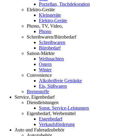
Porzellan, Tischdekoration
Elektro-Geräte
Kleingeräte
Elektro-Geräte
Phono, TV, Video,
Phono
Schreibwaren/Bürobedarf
Schreibwaren
Bürobedarf
Saison-Märkte
Weihnachten
Ostern
Winter
Convenience
Alkoholfreie Getränke
Eis, Süßwaren
Brennstoffe
Service, Eigenbedarf
Dienstleistungen
Sonst. Service-Leistungen
Eigenbedarf, Werbemittel
Eigenbedarf
Verkaufsförderung
Auto und Fahrradzubehör
Autozubehör