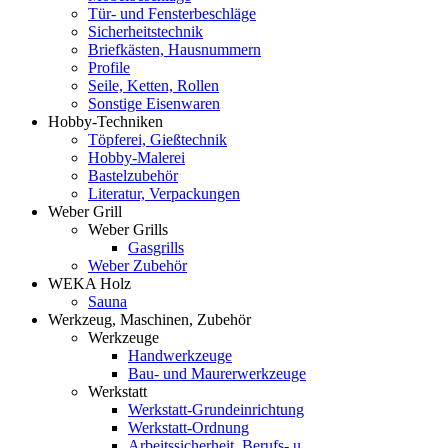
Tür- und Fensterbeschläge
Sicherheitstechnik
Briefkästen, Hausnummern
Profile
Seile, Ketten, Rollen
Sonstige Eisenwaren
Hobby-Techniken
Töpferei, Gießtechnik
Hobby-Malerei
Bastelzubehör
Literatur, Verpackungen
Weber Grill
Weber Grills
Gasgrills
Weber Zubehör
WEKA Holz
Sauna
Werkzeug, Maschinen, Zubehör
Werkzeuge
Handwerkzeuge
Bau- und Maurerwerkzeuge
Werkstatt
Werkstatt-Grundeinrichtung
Werkstatt-Ordnung
Arbeitssicherheit, Berufs- u.