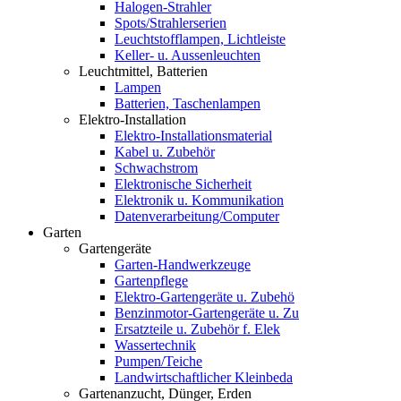
Halogen-Strahler
Spots/Strahlerserien
Leuchtstofflampen, Lichtleiste
Keller- u. Aussenleuchten
Leuchtmittel, Batterien
Lampen
Batterien, Taschenlampen
Elektro-Installation
Elektro-Installationsmaterial
Kabel u. Zubehör
Schwachstrom
Elektronische Sicherheit
Elektronik u. Kommunikation
Datenverarbeitung/Computer
Garten
Gartengeräte
Garten-Handwerkzeuge
Gartenpflege
Elektro-Gartengeräte u. Zubehö
Benzinmotor-Gartengeräte u. Zu
Ersatzteile u. Zubehör f. Elek
Wassertechnik
Pumpen/Teiche
Landwirtschaftlicher Kleinbeda
Gartenanzucht, Dünger, Erden