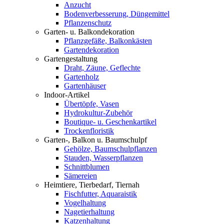
Anzucht
Bodenverbesserung, Düngemittel
Pflanzenschutz
Garten- u. Balkondekoration
Pflanzgefäße, Balkonkästen
Gartendekoration
Gartengestaltung
Draht, Zäune, Geflechte
Gartenholz
Gartenhäuser
Indoor-Artikel
Übertöpfe, Vasen
Hydrokultur-Zubehör
Boutique- u. Geschenkartikel
Trockenfloristik
Garten-, Balkon u. Baumschulpf
Gehölze, Baumschulpflanzen
Stauden, Wasserpflanzen
Schnittblumen
Sämereien
Heimtiere, Tierbedarf, Tiernah
Fischfutter, Aquaraistik
Vogelhaltung
Nagetierhaltung
Katzenhaltung