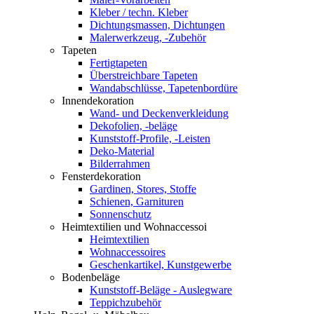
Kleber / techn. Kleber
Dichtungsmassen, Dichtungen
Malerwerkzeug, -Zubehör
Tapeten
Fertigtapeten
Überstreichbare Tapeten
Wandabschlüsse, Tapetenbordüre
Innendekoration
Wand- und Deckenverkleidung
Dekofolien, -beläge
Kunststoff-Profile, -Leisten
Deko-Material
Bilderrahmen
Fensterdekoration
Gardinen, Stores, Stoffe
Schienen, Garnituren
Sonnenschutz
Heimtextilien und Wohnaccessoi
Heimtextilien
Wohnaccessoires
Geschenkartikel, Kunstgewerbe
Bodenbeläge
Kunststoff-Beläge - Auslegware
Teppichzubehör