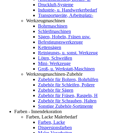
Druckluft-Systeme
Industrie- u. Handwerkerbedarf
Transportgeräte, Arbeitsplatz-
Werkzeugmaschinen
Bohrmaschinen
Schleifmaschinen
Sägen, Hobeln, Fräsen usw.
Befestigungswerkzeuge
Kettensägen
Reinigungs- u. sonst. Werkzeug
Löten, Schweißen
Mini- Werkzeuge
Groß- u. Werkstatt-Maschinen
Werkzeugmaschinen-Zubehör
Zubehör für Bohren, Bohrhilfen
Zubehör für Schleifen, Poliere
Zubehör für Sägen
Zubehör für Fräsen, Raspeln, H
Zubehör für Schrauben, Halten
Sonstige Zubehör-Sortimente
Farben - Innendekoration
Farben, Lacke Malerbedarf
Farben, Lacke
Dispersionsfarben
Maler-Vorarbeiten