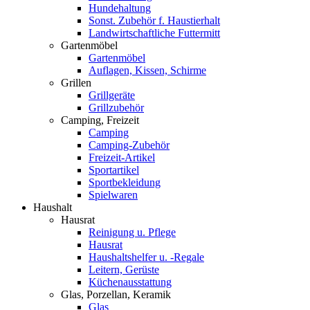
Hundehaltung
Sonst. Zubehör f. Haustierhalt
Landwirtschaftliche Futtermitt
Gartenmöbel
Gartenmöbel
Auflagen, Kissen, Schirme
Grillen
Grillgeräte
Grillzubehör
Camping, Freizeit
Camping
Camping-Zubehör
Freizeit-Artikel
Sportartikel
Sportbekleidung
Spielwaren
Haushalt
Hausrat
Reinigung u. Pflege
Hausrat
Haushaltshelfer u. -Regale
Leitern, Gerüste
Küchenausstattung
Glas, Porzellan, Keramik
Glas