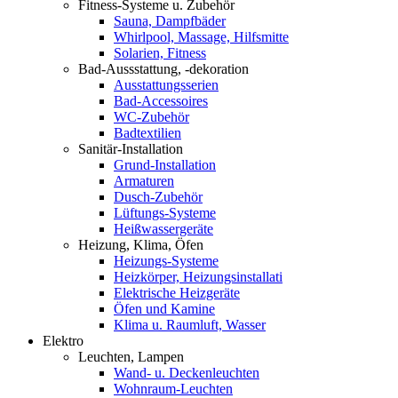
Fitness-Systeme u. Zubehör
Sauna, Dampfbäder
Whirlpool, Massage, Hilfsmitte
Solarien, Fitness
Bad-Aussstattung, -dekoration
Ausstattungsserien
Bad-Accessoires
WC-Zubehör
Badtextilien
Sanitär-Installation
Grund-Installation
Armaturen
Dusch-Zubehör
Lüftungs-Systeme
Heißwassergeräte
Heizung, Klima, Öfen
Heizungs-Systeme
Heizkörper, Heizungsinstallati
Elektrische Heizgeräte
Öfen und Kamine
Klima u. Raumluft, Wasser
Elektro
Leuchten, Lampen
Wand- u. Deckenleuchten
Wohnraum-Leuchten