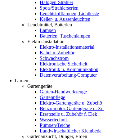
Halogen-Strahler
Spots/Strahlerserien
Leuchtstofflampen, Lichtleiste
Keller- u. Aussenleuchten
Leuchtmittel, Batterien
Lampen
Batterien, Taschenlampen
Elektro-Installation
Elektro-Installationsmaterial
Kabel u. Zubehör
Schwachstrom
Elektronische Sicherheit
Elektronik u. Kommunikation
Datenverarbeitung/Computer
Garten
Gartengeräte
Garten-Handwerkzeuge
Gartenpflege
Elektro-Gartengeräte u. Zubehö
Benzinmotor-Gartengeräte u. Zu
Ersatzteile u. Zubehör f. Elek
Wassertechnik
Pumpen/Teiche
Landwirtschaftlicher Kleinbeda
Gartenanzucht, Dünger, Erden