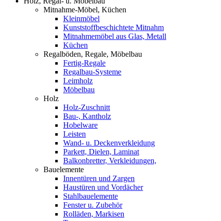
Holz, Regal- u. Möbelbau
Mitnahme-Möbel, Küchen
Kleinmöbel
Kunststoffbeschichtete Mitnahm
Mitnahmemöbel aus Glas, Metall
Küchen
Regalböden, Regale, Möbelbau
Fertig-Regale
Regalbau-Systeme
Leimholz
Möbelbau
Holz
Holz-Zuschnitt
Bau-, Kantholz
Hobelware
Leisten
Wand- u. Deckenverkleidung
Parkett, Dielen, Laminat
Balkonbretter, Verkleidungen,
Bauelemente
Innentüren und Zargen
Haustüren und Vordächer
Stahlbauelemente
Fenster u. Zubehör
Rolläden, Markisen