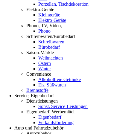
Porzellan, Tischdekoration
Elektro-Geräte
Kleingeräte
Elektro-Geräte
Phono, TV, Video,
Phono
Schreibwaren/Bürobedarf
Schreibwaren
Bürobedarf
Saison-Märkte
Weihnachten
Ostern
Winter
Convenience
Alkoholfreie Getränke
Eis, Süßwaren
Brennstoffe
Service, Eigenbedarf
Dienstleistungen
Sonst. Service-Leistungen
Eigenbedarf, Werbemittel
Eigenbedarf
Verkaufsförderung
Auto und Fahrradzubehör
Autozubehör