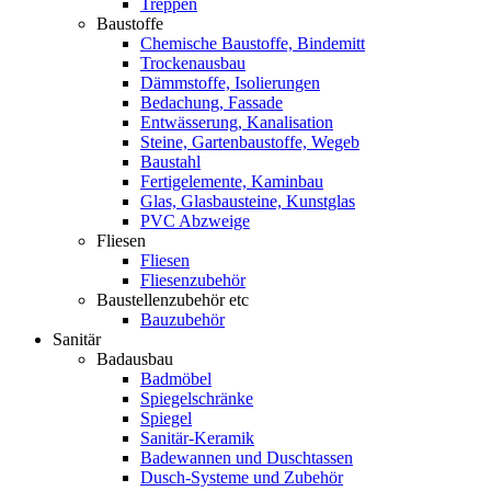
Treppen
Baustoffe
Chemische Baustoffe, Bindemitt
Trockenausbau
Dämmstoffe, Isolierungen
Bedachung, Fassade
Entwässerung, Kanalisation
Steine, Gartenbaustoffe, Wegeb
Baustahl
Fertigelemente, Kaminbau
Glas, Glasbausteine, Kunstglas
PVC Abzweige
Fliesen
Fliesen
Fliesenzubehör
Baustellenzubehör etc
Bauzubehör
Sanitär
Badausbau
Badmöbel
Spiegelschränke
Spiegel
Sanitär-Keramik
Badewannen und Duschtassen
Dusch-Systeme und Zubehör