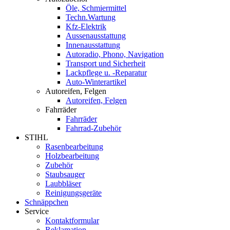
Öle, Schmiermittel
Techn.Wartung
Kfz-Elektrik
Aussenausstattung
Innenausstattung
Autoradio, Phono, Navigation
Transport und Sicherheit
Lackpflege u. -Reparatur
Auto-Winterartikel
Autoreifen, Felgen
Autoreifen, Felgen
Fahrräder
Fahrräder
Fahrrad-Zubehör
STIHL
Rasenbearbeitung
Holzbearbeitung
Zubehör
Staubsauger
Laubbläser
Reinigungsgeräte
Schnäppchen
Service
Kontaktformular
Reklamation