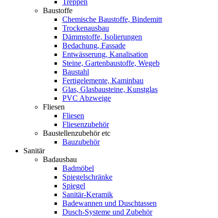
Treppen
Baustoffe
Chemische Baustoffe, Bindemitt
Trockenausbau
Dämmstoffe, Isolierungen
Bedachung, Fassade
Entwässerung, Kanalisation
Steine, Gartenbaustoffe, Wegeb
Baustahl
Fertigelemente, Kaminbau
Glas, Glasbausteine, Kunstglas
PVC Abzweige
Fliesen
Fliesen
Fliesenzubehör
Baustellenzubehör etc
Bauzubehör
Sanitär
Badausbau
Badmöbel
Spiegelschränke
Spiegel
Sanitär-Keramik
Badewannen und Duschtassen
Dusch-Systeme und Zubehör