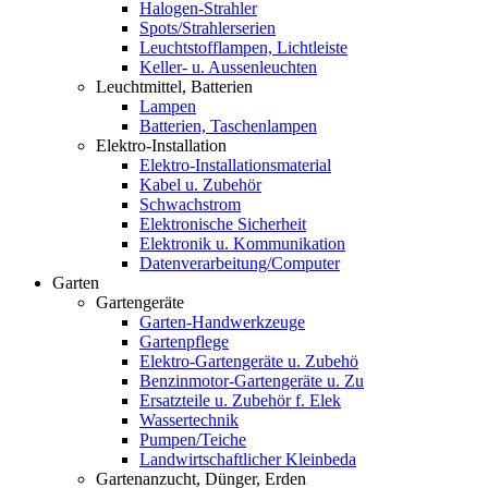
Halogen-Strahler
Spots/Strahlerserien
Leuchtstofflampen, Lichtleiste
Keller- u. Aussenleuchten
Leuchtmittel, Batterien
Lampen
Batterien, Taschenlampen
Elektro-Installation
Elektro-Installationsmaterial
Kabel u. Zubehör
Schwachstrom
Elektronische Sicherheit
Elektronik u. Kommunikation
Datenverarbeitung/Computer
Garten
Gartengeräte
Garten-Handwerkzeuge
Gartenpflege
Elektro-Gartengeräte u. Zubehö
Benzinmotor-Gartengeräte u. Zu
Ersatzteile u. Zubehör f. Elek
Wassertechnik
Pumpen/Teiche
Landwirtschaftlicher Kleinbeda
Gartenanzucht, Dünger, Erden