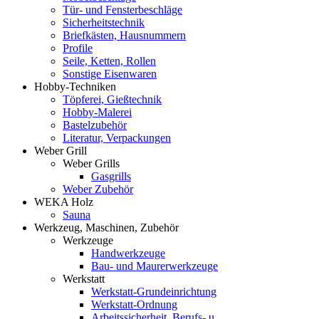
Tür- und Fensterbeschläge
Sicherheitstechnik
Briefkästen, Hausnummern
Profile
Seile, Ketten, Rollen
Sonstige Eisenwaren
Hobby-Techniken
Töpferei, Gießtechnik
Hobby-Malerei
Bastelzubehör
Literatur, Verpackungen
Weber Grill
Weber Grills
Gasgrills
Weber Zubehör
WEKA Holz
Sauna
Werkzeug, Maschinen, Zubehör
Werkzeuge
Handwerkzeuge
Bau- und Maurerwerkzeuge
Werkstatt
Werkstatt-Grundeinrichtung
Werkstatt-Ordnung
Arbeitssicherheit, Berufs- u.