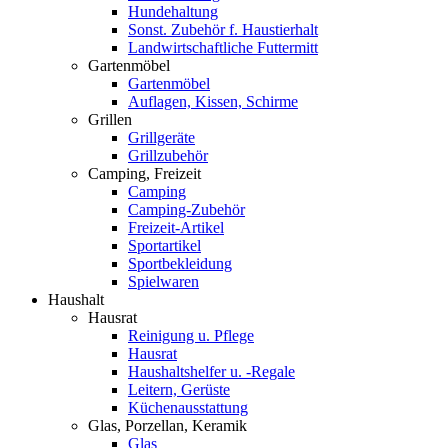
Hundehaltung
Sonst. Zubehör f. Haustierhalt
Landwirtschaftliche Futtermitt
Gartenmöbel
Gartenmöbel
Auflagen, Kissen, Schirme
Grillen
Grillgeräte
Grillzubehör
Camping, Freizeit
Camping
Camping-Zubehör
Freizeit-Artikel
Sportartikel
Sportbekleidung
Spielwaren
Haushalt
Hausrat
Reinigung u. Pflege
Hausrat
Haushaltshelfer u. -Regale
Leitern, Gerüste
Küchenausstattung
Glas, Porzellan, Keramik
Glas