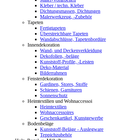
Kleber / techn. Kleber
Dichtungsmassen, Dichtungen
Malerwerkzeug, -Zubehör
Tapeten
Fertigtapeten
Überstreichbare Tapeten
Wandabschlüsse, Tapetenbordüre
Innendekoration
Wand- und Deckenverkleidung
Dekofolien, -beläge
Kunststoff-Profile, -Leisten
Deko-Material
Bilderrahmen
Fensterdekoration
Gardinen, Stores, Stoffe
Schienen, Garnituren
Sonnenschutz
Heimtextilien und Wohnaccessoi
Heimtextilien
Wohnaccessoires
Geschenkartikel, Kunstgewerbe
Bodenbeläge
Kunststoff-Beläge - Auslegware
Teppichzubehör