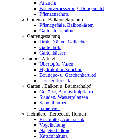
Anzucht
Bodenverbesserung, Düngemittel
Pflanzenschutz
Garten- u. Balkondekoration
Pflanzgefäße, Balkonkästen
Gartendekoration
Gartengestaltung
Draht, Zäune, Geflechte
Gartenholz
Gartenhäuser
Indoor-Artikel
Übertöpfe, Vasen
Hydrokultur-Zubehör
Boutique- u. Geschenkartikel
Trockenfloristik
Garten-, Balkon u. Baumschulpf
Gehölze, Baumschulpflanzen
Stauden, Wasserpflanzen
Schnittblumen
Sämereien
Heimtiere, Tierbedarf, Tiernah
Fischfutter, Aquaraistik
Vogelhaltung
Nagetierhaltung
Katzenhaltung