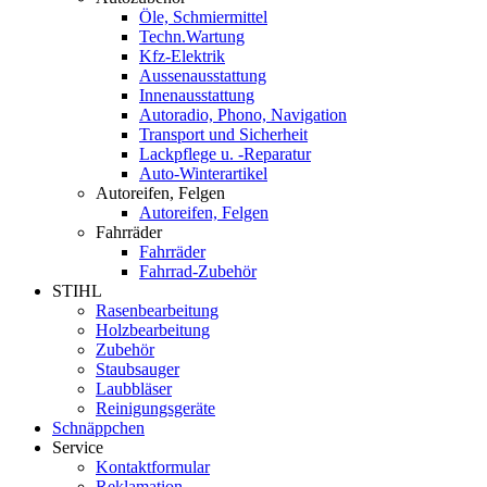
Öle, Schmiermittel
Techn.Wartung
Kfz-Elektrik
Aussenausstattung
Innenausstattung
Autoradio, Phono, Navigation
Transport und Sicherheit
Lackpflege u. -Reparatur
Auto-Winterartikel
Autoreifen, Felgen
Autoreifen, Felgen
Fahrräder
Fahrräder
Fahrrad-Zubehör
STIHL
Rasenbearbeitung
Holzbearbeitung
Zubehör
Staubsauger
Laubbläser
Reinigungsgeräte
Schnäppchen
Service
Kontaktformular
Reklamation