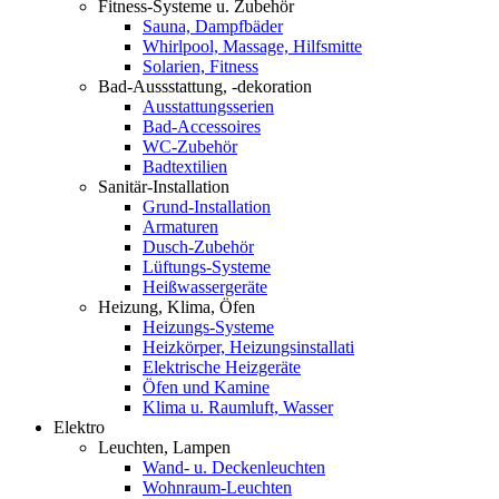
Fitness-Systeme u. Zubehör
Sauna, Dampfbäder
Whirlpool, Massage, Hilfsmitte
Solarien, Fitness
Bad-Aussstattung, -dekoration
Ausstattungsserien
Bad-Accessoires
WC-Zubehör
Badtextilien
Sanitär-Installation
Grund-Installation
Armaturen
Dusch-Zubehör
Lüftungs-Systeme
Heißwassergeräte
Heizung, Klima, Öfen
Heizungs-Systeme
Heizkörper, Heizungsinstallati
Elektrische Heizgeräte
Öfen und Kamine
Klima u. Raumluft, Wasser
Elektro
Leuchten, Lampen
Wand- u. Deckenleuchten
Wohnraum-Leuchten