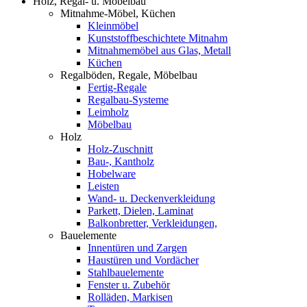
Holz, Regal- u. Möbelbau
Mitnahme-Möbel, Küchen
Kleinmöbel
Kunststoffbeschichtete Mitnahm
Mitnahmemöbel aus Glas, Metall
Küchen
Regalböden, Regale, Möbelbau
Fertig-Regale
Regalbau-Systeme
Leimholz
Möbelbau
Holz
Holz-Zuschnitt
Bau-, Kantholz
Hobelware
Leisten
Wand- u. Deckenverkleidung
Parkett, Dielen, Laminat
Balkonbretter, Verkleidungen,
Bauelemente
Innentüren und Zargen
Haustüren und Vordächer
Stahlbauelemente
Fenster u. Zubehör
Rolläden, Markisen