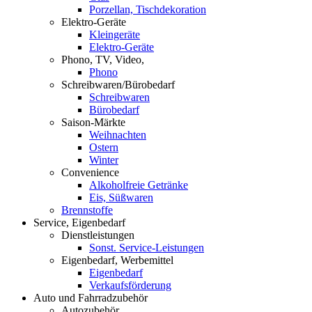
Porzellan, Tischdekoration
Elektro-Geräte
Kleingeräte
Elektro-Geräte
Phono, TV, Video,
Phono
Schreibwaren/Bürobedarf
Schreibwaren
Bürobedarf
Saison-Märkte
Weihnachten
Ostern
Winter
Convenience
Alkoholfreie Getränke
Eis, Süßwaren
Brennstoffe
Service, Eigenbedarf
Dienstleistungen
Sonst. Service-Leistungen
Eigenbedarf, Werbemittel
Eigenbedarf
Verkaufsförderung
Auto und Fahrradzubehör
Autozubehör