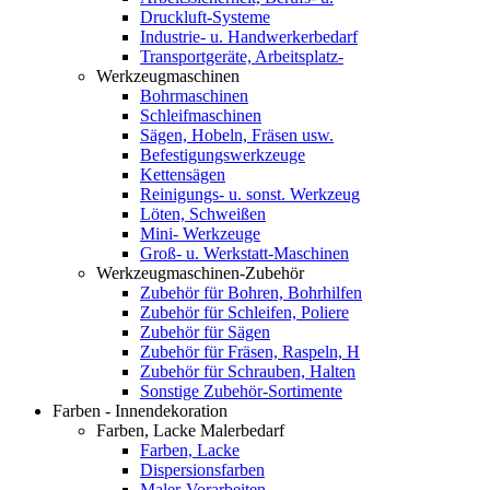
Druckluft-Systeme
Industrie- u. Handwerkerbedarf
Transportgeräte, Arbeitsplatz-
Werkzeugmaschinen
Bohrmaschinen
Schleifmaschinen
Sägen, Hobeln, Fräsen usw.
Befestigungswerkzeuge
Kettensägen
Reinigungs- u. sonst. Werkzeug
Löten, Schweißen
Mini- Werkzeuge
Groß- u. Werkstatt-Maschinen
Werkzeugmaschinen-Zubehör
Zubehör für Bohren, Bohrhilfen
Zubehör für Schleifen, Poliere
Zubehör für Sägen
Zubehör für Fräsen, Raspeln, H
Zubehör für Schrauben, Halten
Sonstige Zubehör-Sortimente
Farben - Innendekoration
Farben, Lacke Malerbedarf
Farben, Lacke
Dispersionsfarben
Maler-Vorarbeiten