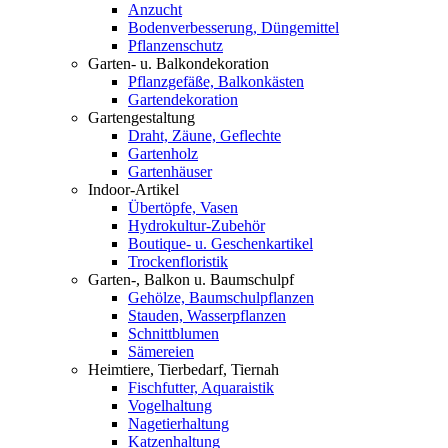
Anzucht
Bodenverbesserung, Düngemittel
Pflanzenschutz
Garten- u. Balkondekoration
Pflanzgefäße, Balkonkästen
Gartendekoration
Gartengestaltung
Draht, Zäune, Geflechte
Gartenholz
Gartenhäuser
Indoor-Artikel
Übertöpfe, Vasen
Hydrokultur-Zubehör
Boutique- u. Geschenkartikel
Trockenfloristik
Garten-, Balkon u. Baumschulpf
Gehölze, Baumschulpflanzen
Stauden, Wasserpflanzen
Schnittblumen
Sämereien
Heimtiere, Tierbedarf, Tiernah
Fischfutter, Aquaraistik
Vogelhaltung
Nagetierhaltung
Katzenhaltung