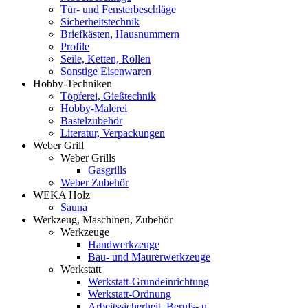
Tür- und Fensterbeschläge
Sicherheitstechnik
Briefkästen, Hausnummern
Profile
Seile, Ketten, Rollen
Sonstige Eisenwaren
Hobby-Techniken
Töpferei, Gießtechnik
Hobby-Malerei
Bastelzubehör
Literatur, Verpackungen
Weber Grill
Weber Grills
Gasgrills
Weber Zubehör
WEKA Holz
Sauna
Werkzeug, Maschinen, Zubehör
Werkzeuge
Handwerkzeuge
Bau- und Maurerwerkzeuge
Werkstatt
Werkstatt-Grundeinrichtung
Werkstatt-Ordnung
Arbeitssicherheit, Berufs- u.