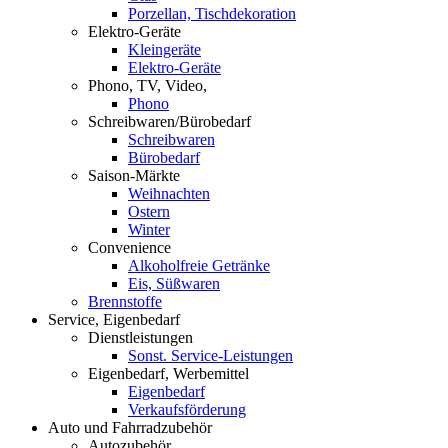
Porzellan, Tischdekoration
Elektro-Geräte
Kleingeräte
Elektro-Geräte
Phono, TV, Video,
Phono
Schreibwaren/Bürobedarf
Schreibwaren
Bürobedarf
Saison-Märkte
Weihnachten
Ostern
Winter
Convenience
Alkoholfreie Getränke
Eis, Süßwaren
Brennstoffe
Service, Eigenbedarf
Dienstleistungen
Sonst. Service-Leistungen
Eigenbedarf, Werbemittel
Eigenbedarf
Verkaufsförderung
Auto und Fahrradzubehör
Autozubehör