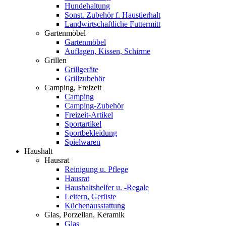
Hundehaltung
Sonst. Zubehör f. Haustierhalt
Landwirtschaftliche Futtermitt
Gartenmöbel
Gartenmöbel
Auflagen, Kissen, Schirme
Grillen
Grillgeräte
Grillzubehör
Camping, Freizeit
Camping
Camping-Zubehör
Freizeit-Artikel
Sportartikel
Sportbekleidung
Spielwaren
Haushalt
Hausrat
Reinigung u. Pflege
Hausrat
Haushaltshelfer u. -Regale
Leitern, Gerüste
Küchenausstattung
Glas, Porzellan, Keramik
Glas