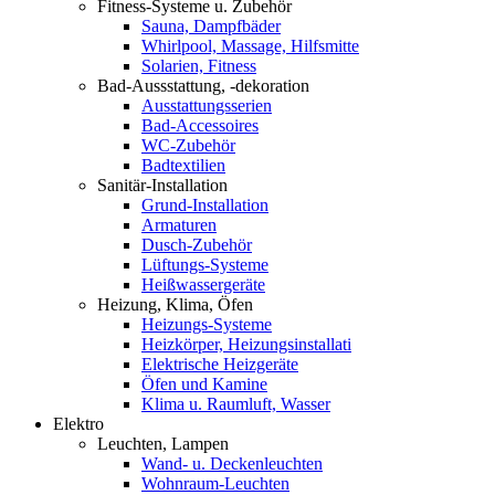
Fitness-Systeme u. Zubehör
Sauna, Dampfbäder
Whirlpool, Massage, Hilfsmitte
Solarien, Fitness
Bad-Aussstattung, -dekoration
Ausstattungsserien
Bad-Accessoires
WC-Zubehör
Badtextilien
Sanitär-Installation
Grund-Installation
Armaturen
Dusch-Zubehör
Lüftungs-Systeme
Heißwassergeräte
Heizung, Klima, Öfen
Heizungs-Systeme
Heizkörper, Heizungsinstallati
Elektrische Heizgeräte
Öfen und Kamine
Klima u. Raumluft, Wasser
Elektro
Leuchten, Lampen
Wand- u. Deckenleuchten
Wohnraum-Leuchten