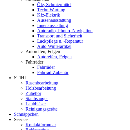
Öle, Schmiermittel
Techn.Wartung
Kfz-Elektrik
Aussenausstattung
Innenausstattung
Autoradio, Phono, Navigation
Transport und Sicherheit
Lackpflege u. -Reparatur
Auto-Winterartikel
Autoreifen, Felgen
Autoreifen, Felgen
Fahrräder
Fahrräder
Fahrrad-Zubehör
STIHL
Rasenbearbeitung
Holzbearbeitung
Zubehör
Staubsauger
Laubbläser
Reinigungsgeräte
Schnäppchen
Service
Kontaktformular
Reklamation