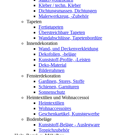
Kleber / techn. Kleber
Dichtungsmassen, Dichtungen
Malerwerkzeug, -Zubehör
Tapeten
Fertigtapeten
Überstreichbare Tapeten
Wandabschlüsse, Tapetenbordüre
Innendekoration
Wand- und Deckenverkleidung
Dekofolien, -beläge
Kunststoff-Profile, -Leisten
Deko-Material
Bilderrahmen
Fensterdekoration
Gardinen, Stores, Stoffe
Schienen, Garnituren
Sonnenschutz
Heimtextilien und Wohnaccessoi
Heimtextilien
Wohnaccessoires
Geschenkartikel, Kunstgewerbe
Bodenbeläge
Kunststoff-Beläge - Auslegware
Teppichzubehör