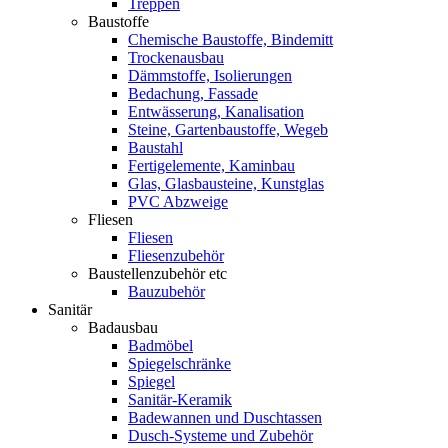
Treppen
Baustoffe
Chemische Baustoffe, Bindemitt
Trockenausbau
Dämmstoffe, Isolierungen
Bedachung, Fassade
Entwässerung, Kanalisation
Steine, Gartenbaustoffe, Wegeb
Baustahl
Fertigelemente, Kaminbau
Glas, Glasbausteine, Kunstglas
PVC Abzweige
Fliesen
Fliesen
Fliesenzubehör
Baustellenzubehör etc
Bauzubehör
Sanitär
Badausbau
Badmöbel
Spiegelschränke
Spiegel
Sanitär-Keramik
Badewannen und Duschtassen
Dusch-Systeme und Zubehör