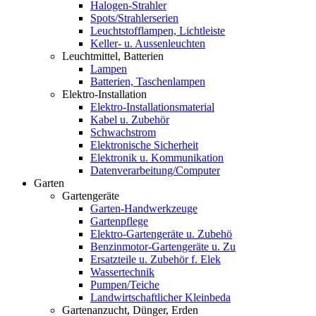
Halogen-Strahler
Spots/Strahlerserien
Leuchtstofflampen, Lichtleiste
Keller- u. Aussenleuchten
Leuchtmittel, Batterien
Lampen
Batterien, Taschenlampen
Elektro-Installation
Elektro-Installationsmaterial
Kabel u. Zubehör
Schwachstrom
Elektronische Sicherheit
Elektronik u. Kommunikation
Datenverarbeitung/Computer
Garten
Gartengeräte
Garten-Handwerkzeuge
Gartenpflege
Elektro-Gartengeräte u. Zubehö
Benzinmotor-Gartengeräte u. Zu
Ersatzteile u. Zubehör f. Elek
Wassertechnik
Pumpen/Teiche
Landwirtschaftlicher Kleinbeda
Gartenanzucht, Dünger, Erden