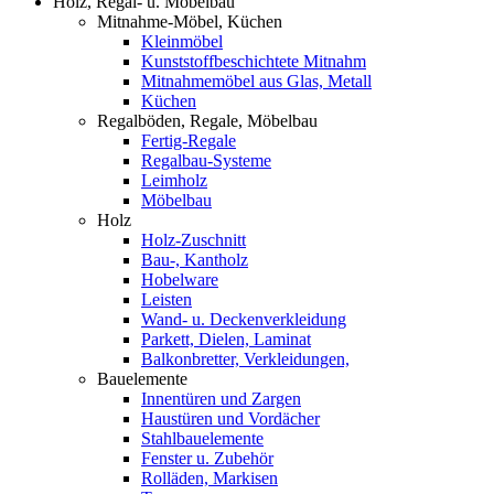
Holz, Regal- u. Möbelbau
Mitnahme-Möbel, Küchen
Kleinmöbel
Kunststoffbeschichtete Mitnahm
Mitnahmemöbel aus Glas, Metall
Küchen
Regalböden, Regale, Möbelbau
Fertig-Regale
Regalbau-Systeme
Leimholz
Möbelbau
Holz
Holz-Zuschnitt
Bau-, Kantholz
Hobelware
Leisten
Wand- u. Deckenverkleidung
Parkett, Dielen, Laminat
Balkonbretter, Verkleidungen,
Bauelemente
Innentüren und Zargen
Haustüren und Vordächer
Stahlbauelemente
Fenster u. Zubehör
Rolläden, Markisen