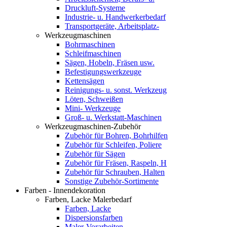
Druckluft-Systeme
Industrie- u. Handwerkerbedarf
Transportgeräte, Arbeitsplatz-
Werkzeugmaschinen
Bohrmaschinen
Schleifmaschinen
Sägen, Hobeln, Fräsen usw.
Befestigungswerkzeuge
Kettensägen
Reinigungs- u. sonst. Werkzeug
Löten, Schweißen
Mini- Werkzeuge
Groß- u. Werkstatt-Maschinen
Werkzeugmaschinen-Zubehör
Zubehör für Bohren, Bohrhilfen
Zubehör für Schleifen, Poliere
Zubehör für Sägen
Zubehör für Fräsen, Raspeln, H
Zubehör für Schrauben, Halten
Sonstige Zubehör-Sortimente
Farben - Innendekoration
Farben, Lacke Malerbedarf
Farben, Lacke
Dispersionsfarben
Maler-Vorarbeiten