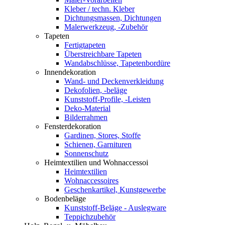
Kleber / techn. Kleber
Dichtungsmassen, Dichtungen
Malerwerkzeug, -Zubehör
Tapeten
Fertigtapeten
Überstreichbare Tapeten
Wandabschlüsse, Tapetenbordüre
Innendekoration
Wand- und Deckenverkleidung
Dekofolien, -beläge
Kunststoff-Profile, -Leisten
Deko-Material
Bilderrahmen
Fensterdekoration
Gardinen, Stores, Stoffe
Schienen, Garnituren
Sonnenschutz
Heimtextilien und Wohnaccessoi
Heimtextilien
Wohnaccessoires
Geschenkartikel, Kunstgewerbe
Bodenbeläge
Kunststoff-Beläge - Auslegware
Teppichzubehör