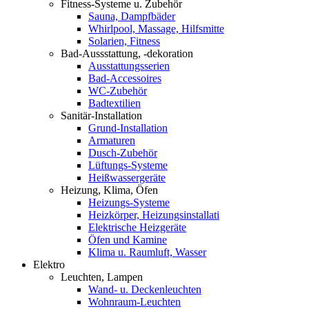
Fitness-Systeme u. Zubehör
Sauna, Dampfbäder
Whirlpool, Massage, Hilfsmitte
Solarien, Fitness
Bad-Aussstattung, -dekoration
Ausstattungsserien
Bad-Accessoires
WC-Zubehör
Badtextilien
Sanitär-Installation
Grund-Installation
Armaturen
Dusch-Zubehör
Lüftungs-Systeme
Heißwassergeräte
Heizung, Klima, Öfen
Heizungs-Systeme
Heizkörper, Heizungsinstallati
Elektrische Heizgeräte
Öfen und Kamine
Klima u. Raumluft, Wasser
Elektro
Leuchten, Lampen
Wand- u. Deckenleuchten
Wohnraum-Leuchten