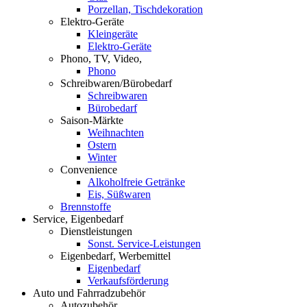
Porzellan, Tischdekoration
Elektro-Geräte
Kleingeräte
Elektro-Geräte
Phono, TV, Video,
Phono
Schreibwaren/Bürobedarf
Schreibwaren
Bürobedarf
Saison-Märkte
Weihnachten
Ostern
Winter
Convenience
Alkoholfreie Getränke
Eis, Süßwaren
Brennstoffe
Service, Eigenbedarf
Dienstleistungen
Sonst. Service-Leistungen
Eigenbedarf, Werbemittel
Eigenbedarf
Verkaufsförderung
Auto und Fahrradzubehör
Autozubehör