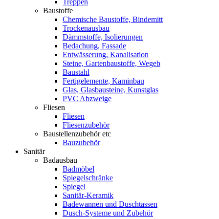
Treppen
Baustoffe
Chemische Baustoffe, Bindemitt
Trockenausbau
Dämmstoffe, Isolierungen
Bedachung, Fassade
Entwässerung, Kanalisation
Steine, Gartenbaustoffe, Wegeb
Baustahl
Fertigelemente, Kaminbau
Glas, Glasbausteine, Kunstglas
PVC Abzweige
Fliesen
Fliesen
Fliesenzubehör
Baustellenzubehör etc
Bauzubehör
Sanitär
Badausbau
Badmöbel
Spiegelschränke
Spiegel
Sanitär-Keramik
Badewannen und Duschtassen
Dusch-Systeme und Zubehör