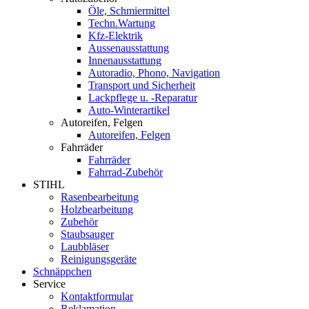
Öle, Schmiermittel
Techn.Wartung
Kfz-Elektrik
Aussenausstattung
Innenausstattung
Autoradio, Phono, Navigation
Transport und Sicherheit
Lackpflege u. -Reparatur
Auto-Winterartikel
Autoreifen, Felgen
Autoreifen, Felgen
Fahrräder
Fahrräder
Fahrrad-Zubehör
STIHL
Rasenbearbeitung
Holzbearbeitung
Zubehör
Staubsauger
Laubbläser
Reinigungsgeräte
Schnäppchen
Service
Kontaktformular
Reklamation