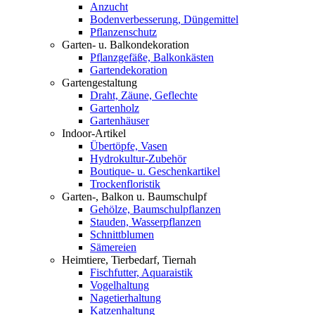
Anzucht
Bodenverbesserung, Düngemittel
Pflanzenschutz
Garten- u. Balkondekoration
Pflanzgefäße, Balkonkästen
Gartendekoration
Gartengestaltung
Draht, Zäune, Geflechte
Gartenholz
Gartenhäuser
Indoor-Artikel
Übertöpfe, Vasen
Hydrokultur-Zubehör
Boutique- u. Geschenkartikel
Trockenfloristik
Garten-, Balkon u. Baumschulpf
Gehölze, Baumschulpflanzen
Stauden, Wasserpflanzen
Schnittblumen
Sämereien
Heimtiere, Tierbedarf, Tiernah
Fischfutter, Aquaraistik
Vogelhaltung
Nagetierhaltung
Katzenhaltung