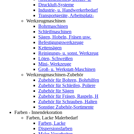
Druckluft-Systeme
Industrie- u. Handwerkerbedarf
Transportgeräte, Arbeitsplatz-
Werkzeugmaschinen
Bohrmaschinen
Schleifmaschinen
Sägen, Hobeln, Fräsen usw.
Befestigungswerkzeuge
Kettensägen
Reinigungs- u. sonst. Werkzeug
Löten, Schweißen
Mini- Werkzeuge
Groß- u. Werkstatt-Maschinen
Werkzeugmaschinen-Zubehör
Zubehör für Bohren, Bohrhilfen
Zubehör für Schleifen, Poliere
Zubehör für Sägen
Zubehör für Fräsen, Raspeln, H
Zubehör für Schrauben, Halten
Sonstige Zubehör-Sortimente
Farben - Innendekoration
Farben, Lacke Malerbedarf
Farben, Lacke
Dispersionsfarben
Maler-Vorarbeiten