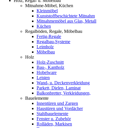
Holz, Regal- u. Möbelbau
Mitnahme-Möbel, Küchen
Kleinmöbel
Kunststoffbeschichtete Mitnahm
Mitnahmemöbel aus Glas, Metall
Küchen
Regalböden, Regale, Möbelbau
Fertig-Regale
Regalbau-Systeme
Leimholz
Möbelbau
Holz
Holz-Zuschnitt
Bau-, Kantholz
Hobelware
Leisten
Wand- u. Deckenverkleidung
Parkett, Dielen, Laminat
Balkonbretter, Verkleidungen,
Bauelemente
Innentüren und Zargen
Haustüren und Vordächer
Stahlbauelemente
Fenster u. Zubehör
Rolläden, Markisen