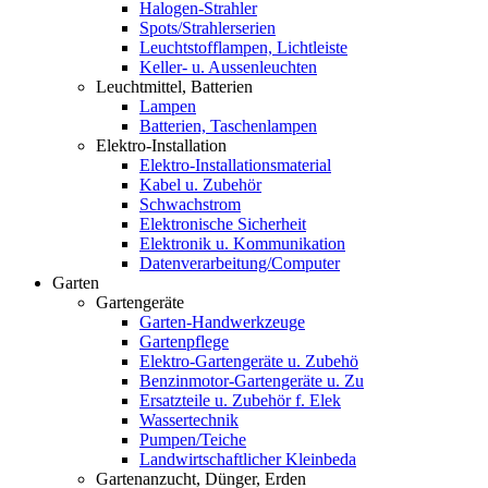
Halogen-Strahler
Spots/Strahlerserien
Leuchtstofflampen, Lichtleiste
Keller- u. Aussenleuchten
Leuchtmittel, Batterien
Lampen
Batterien, Taschenlampen
Elektro-Installation
Elektro-Installationsmaterial
Kabel u. Zubehör
Schwachstrom
Elektronische Sicherheit
Elektronik u. Kommunikation
Datenverarbeitung/Computer
Garten
Gartengeräte
Garten-Handwerkzeuge
Gartenpflege
Elektro-Gartengeräte u. Zubehö
Benzinmotor-Gartengeräte u. Zu
Ersatzteile u. Zubehör f. Elek
Wassertechnik
Pumpen/Teiche
Landwirtschaftlicher Kleinbeda
Gartenanzucht, Dünger, Erden