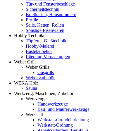
Tür- und Fensterbeschläge
Sicherheitstechnik
Briefkästen, Hausnummern
Profile
Seile, Ketten, Rollen
Sonstige Eisenwaren
Hobby-Techniken
Töpferei, Gießtechnik
Hobby-Malerei
Bastelzubehör
Literatur, Verpackungen
Weber Grill
Weber Grills
Gasgrills
Weber Zubehör
WEKA Holz
Sauna
Werkzeug, Maschinen, Zubehör
Werkzeuge
Handwerkzeuge
Bau- und Maurerwerkzeuge
Werkstatt
Werkstatt-Grundeinrichtung
Werkstatt-Ordnung
Arbeitssicherheit, Berufs- u.