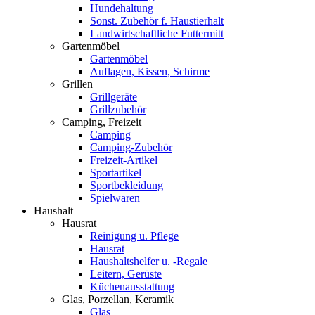
Hundehaltung
Sonst. Zubehör f. Haustierhalt
Landwirtschaftliche Futtermitt
Gartenmöbel
Gartenmöbel
Auflagen, Kissen, Schirme
Grillen
Grillgeräte
Grillzubehör
Camping, Freizeit
Camping
Camping-Zubehör
Freizeit-Artikel
Sportartikel
Sportbekleidung
Spielwaren
Haushalt
Hausrat
Reinigung u. Pflege
Hausrat
Haushaltshelfer u. -Regale
Leitern, Gerüste
Küchenausstattung
Glas, Porzellan, Keramik
Glas