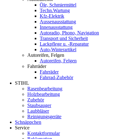
Öle, Schmiermittel
Techn.Wartung
Kfz-Elektrik
Aussenausstattung
Innenausstattung
Autoradio, Phono, Navigation
Transport und Sicherheit
Lackpflege u. -Reparatur
Auto-Winterartikel
Autoreifen, Felgen
Autoreifen, Felgen
Fahrräder
Fahrräder
Fahrrad-Zubehör
STIHL
Rasenbearbeitung
Holzbearbeitung
Zubehör
Staubsauger
Laubbläser
Reinigungsgeräte
Schnäppchen
Service
Kontaktformular
Reklamation