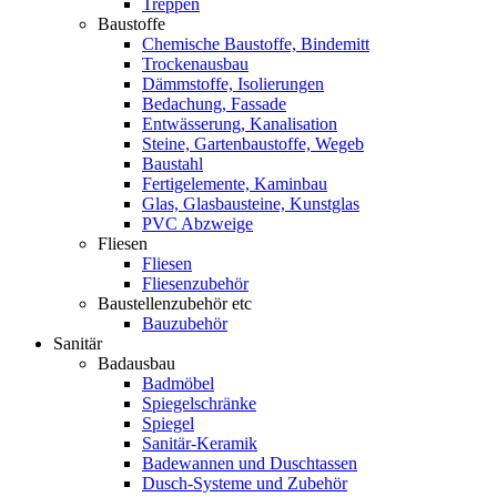
Treppen
Baustoffe
Chemische Baustoffe, Bindemitt
Trockenausbau
Dämmstoffe, Isolierungen
Bedachung, Fassade
Entwässerung, Kanalisation
Steine, Gartenbaustoffe, Wegeb
Baustahl
Fertigelemente, Kaminbau
Glas, Glasbausteine, Kunstglas
PVC Abzweige
Fliesen
Fliesen
Fliesenzubehör
Baustellenzubehör etc
Bauzubehör
Sanitär
Badausbau
Badmöbel
Spiegelschränke
Spiegel
Sanitär-Keramik
Badewannen und Duschtassen
Dusch-Systeme und Zubehör