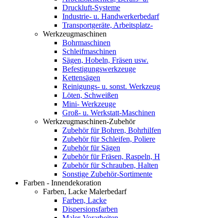
Druckluft-Systeme
Industrie- u. Handwerkerbedarf
Transportgeräte, Arbeitsplatz-
Werkzeugmaschinen
Bohrmaschinen
Schleifmaschinen
Sägen, Hobeln, Fräsen usw.
Befestigungswerkzeuge
Kettensägen
Reinigungs- u. sonst. Werkzeug
Löten, Schweißen
Mini- Werkzeuge
Groß- u. Werkstatt-Maschinen
Werkzeugmaschinen-Zubehör
Zubehör für Bohren, Bohrhilfen
Zubehör für Schleifen, Poliere
Zubehör für Sägen
Zubehör für Fräsen, Raspeln, H
Zubehör für Schrauben, Halten
Sonstige Zubehör-Sortimente
Farben - Innendekoration
Farben, Lacke Malerbedarf
Farben, Lacke
Dispersionsfarben
Maler-Vorarbeiten