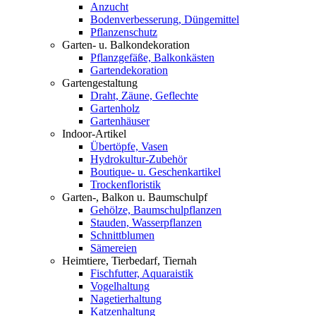
Anzucht
Bodenverbesserung, Düngemittel
Pflanzenschutz
Garten- u. Balkondekoration
Pflanzgefäße, Balkonkästen
Gartendekoration
Gartengestaltung
Draht, Zäune, Geflechte
Gartenholz
Gartenhäuser
Indoor-Artikel
Übertöpfe, Vasen
Hydrokultur-Zubehör
Boutique- u. Geschenkartikel
Trockenfloristik
Garten-, Balkon u. Baumschulpf
Gehölze, Baumschulpflanzen
Stauden, Wasserpflanzen
Schnittblumen
Sämereien
Heimtiere, Tierbedarf, Tiernah
Fischfutter, Aquaraistik
Vogelhaltung
Nagetierhaltung
Katzenhaltung