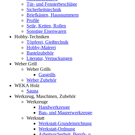
Tür- und Fensterbeschläge
Sicherheitstechnik
Briefkästen, Hausnummern
Profile
Seile, Ketten, Rollen
Sonstige Eisenwaren
Hobby-Techniken
Töpferei, Gießtechnik
Hobby-Malerei
Bastelzubehör
Literatur, Verpackungen
Weber Grill
Weber Grills
Gasgrills
Weber Zubehör
WEKA Holz
Sauna
Werkzeug, Maschinen, Zubehör
Werkzeuge
Handwerkzeuge
Bau- und Maurerwerkzeuge
Werkstatt
Werkstatt-Grundeinrichtung
Werkstatt-Ordnung
Arbeitssicherheit, Berufs- u.