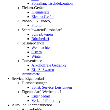
Porzellan, Tischdekoration
Elektro-Geräte
Kleingeräte
Elektro-Geräte
Phono, TV, Video,
Phono
Schreibwaren/Bürobedarf
Schreibwaren
Bürobedarf
Saison-Märkte
Weihnachten
Ostern
Winter
Convenience
Alkoholfreie Getränke
Eis, Süßwaren
Brennstoffe
Service, Eigenbedarf
Dienstleistungen
Sonst. Service-Leistungen
Eigenbedarf, Werbemittel
Eigenbedarf
Verkaufsförderung
Auto und Fahrradzubehör
Autozubehör