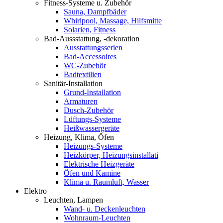
Fitness-Systeme u. Zubehör
Sauna, Dampfbäder
Whirlpool, Massage, Hilfsmitte
Solarien, Fitness
Bad-Aussstattung, -dekoration
Ausstattungsserien
Bad-Accessoires
WC-Zubehör
Badtextilien
Sanitär-Installation
Grund-Installation
Armaturen
Dusch-Zubehör
Lüftungs-Systeme
Heißwassergeräte
Heizung, Klima, Öfen
Heizungs-Systeme
Heizkörper, Heizungsinstallati
Elektrische Heizgeräte
Öfen und Kamine
Klima u. Raumluft, Wasser
Elektro
Leuchten, Lampen
Wand- u. Deckenleuchten
Wohnraum-Leuchten