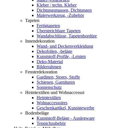
Kleber / techn. Kleber
Dichtungsmassen, Dichtungen
Malerwerkzeug, -Zubehör
Tapeten
Fertigtapeten
Überstreichbare Tapeten
Wandabschlüsse, Tapetenbordüre
Innendekoration
Wand- und Deckenverkleidung
Dekofolien, -beläge
Kunststoff-Profile, -Leisten
Deko-Material
Bilderrahmen
Fensterdekoration
Gardinen, Stores, Stoffe
Schienen, Garnituren
Sonnenschutz
Heimtextilien und Wohnaccessoi
Heimtextilien
Wohnaccessoires
Geschenkartikel, Kunstgewerbe
Bodenbeläge
Kunststoff-Beläge - Auslegware
Teppichzubehör