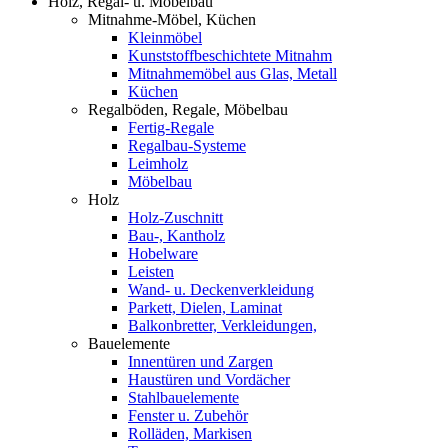
Holz, Regal- u. Möbelbau
Mitnahme-Möbel, Küchen
Kleinmöbel
Kunststoffbeschichtete Mitnahm
Mitnahmemöbel aus Glas, Metall
Küchen
Regalböden, Regale, Möbelbau
Fertig-Regale
Regalbau-Systeme
Leimholz
Möbelbau
Holz
Holz-Zuschnitt
Bau-, Kantholz
Hobelware
Leisten
Wand- u. Deckenverkleidung
Parkett, Dielen, Laminat
Balkonbretter, Verkleidungen,
Bauelemente
Innentüren und Zargen
Haustüren und Vordächer
Stahlbauelemente
Fenster u. Zubehör
Rolläden, Markisen