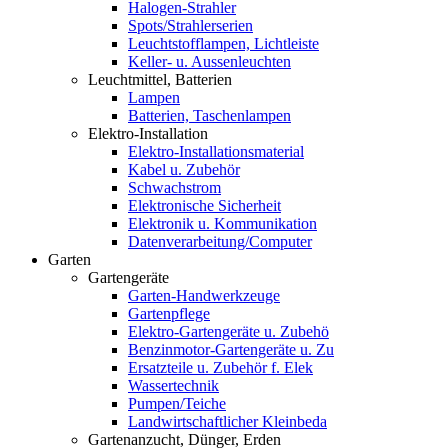
Halogen-Strahler
Spots/Strahlerserien
Leuchtstofflampen, Lichtleiste
Keller- u. Aussenleuchten
Leuchtmittel, Batterien
Lampen
Batterien, Taschenlampen
Elektro-Installation
Elektro-Installationsmaterial
Kabel u. Zubehör
Schwachstrom
Elektronische Sicherheit
Elektronik u. Kommunikation
Datenverarbeitung/Computer
Garten
Gartengeräte
Garten-Handwerkzeuge
Gartenpflege
Elektro-Gartengeräte u. Zubehö
Benzinmotor-Gartengeräte u. Zu
Ersatzteile u. Zubehör f. Elek
Wassertechnik
Pumpen/Teiche
Landwirtschaftlicher Kleinbeda
Gartenanzucht, Dünger, Erden