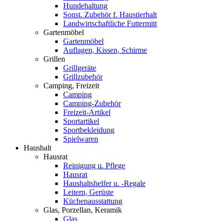
Hundehaltung
Sonst. Zubehör f. Haustierhalt
Landwirtschaftliche Futtermitt
Gartenmöbel
Gartenmöbel
Auflagen, Kissen, Schirme
Grillen
Grillgeräte
Grillzubehör
Camping, Freizeit
Camping
Camping-Zubehör
Freizeit-Artikel
Sportartikel
Sportbekleidung
Spielwaren
Haushalt
Hausrat
Reinigung u. Pflege
Hausrat
Haushaltshelfer u. -Regale
Leitern, Gerüste
Küchenausstattung
Glas, Porzellan, Keramik
Glas