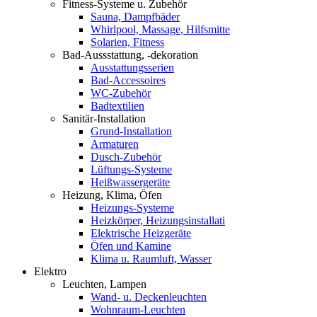
Fitness-Systeme u. Zubehör
Sauna, Dampfbäder
Whirlpool, Massage, Hilfsmitte
Solarien, Fitness
Bad-Aussstattung, -dekoration
Ausstattungsserien
Bad-Accessoires
WC-Zubehör
Badtextilien
Sanitär-Installation
Grund-Installation
Armaturen
Dusch-Zubehör
Lüftungs-Systeme
Heißwassergeräte
Heizung, Klima, Öfen
Heizungs-Systeme
Heizkörper, Heizungsinstallati
Elektrische Heizgeräte
Öfen und Kamine
Klima u. Raumluft, Wasser
Elektro
Leuchten, Lampen
Wand- u. Deckenleuchten
Wohnraum-Leuchten