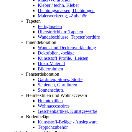
Kleber / techn. Kleber
Dichtungsmassen, Dichtungen
Malerwerkzeug, -Zubehör
Tapeten
Fertigtapeten
Überstreichbare Tapeten
Wandabschlüsse, Tapetenbordüre
Innendekoration
Wand- und Deckenverkleidung
Dekofolien, -beläge
Kunststoff-Profile, -Leisten
Deko-Material
Bilderrahmen
Fensterdekoration
Gardinen, Stores, Stoffe
Schienen, Garnituren
Sonnenschutz
Heimtextilien und Wohnaccessoi
Heimtextilien
Wohnaccessoires
Geschenkartikel, Kunstgewerbe
Bodenbeläge
Kunststoff-Beläge - Auslegware
Teppichzubehör