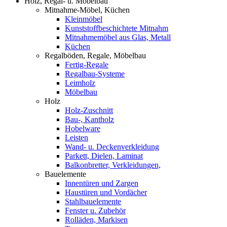
Holz, Regal- u. Möbelbau
Mitnahme-Möbel, Küchen
Kleinmöbel
Kunststoffbeschichtete Mitnahm
Mitnahmemöbel aus Glas, Metall
Küchen
Regalböden, Regale, Möbelbau
Fertig-Regale
Regalbau-Systeme
Leimholz
Möbelbau
Holz
Holz-Zuschnitt
Bau-, Kantholz
Hobelware
Leisten
Wand- u. Deckenverkleidung
Parkett, Dielen, Laminat
Balkonbretter, Verkleidungen,
Bauelemente
Innentüren und Zargen
Haustüren und Vordächer
Stahlbauelemente
Fenster u. Zubehör
Rolläden, Markisen