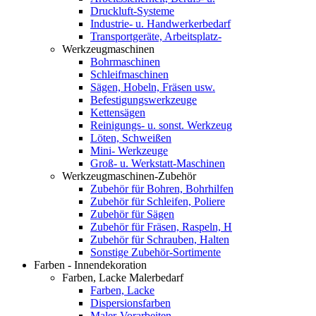
Druckluft-Systeme
Industrie- u. Handwerkerbedarf
Transportgeräte, Arbeitsplatz-
Werkzeugmaschinen
Bohrmaschinen
Schleifmaschinen
Sägen, Hobeln, Fräsen usw.
Befestigungswerkzeuge
Kettensägen
Reinigungs- u. sonst. Werkzeug
Löten, Schweißen
Mini- Werkzeuge
Groß- u. Werkstatt-Maschinen
Werkzeugmaschinen-Zubehör
Zubehör für Bohren, Bohrhilfen
Zubehör für Schleifen, Poliere
Zubehör für Sägen
Zubehör für Fräsen, Raspeln, H
Zubehör für Schrauben, Halten
Sonstige Zubehör-Sortimente
Farben - Innendekoration
Farben, Lacke Malerbedarf
Farben, Lacke
Dispersionsfarben
Maler-Vorarbeiten