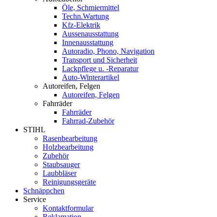
Öle, Schmiermittel
Techn.Wartung
Kfz-Elektrik
Aussenausstattung
Innenausstattung
Autoradio, Phono, Navigation
Transport und Sicherheit
Lackpflege u. -Reparatur
Auto-Winterartikel
Autoreifen, Felgen
Autoreifen, Felgen
Fahrräder
Fahrräder
Fahrrad-Zubehör
STIHL
Rasenbearbeitung
Holzbearbeitung
Zubehör
Staubsauger
Laubbläser
Reinigungsgeräte
Schnäppchen
Service
Kontaktformular
Reklamation