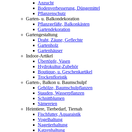
Anzucht
Bodenverbesserung, Düngemittel
Pflanzenschutz
Garten- u. Balkondekoration
Pflanzgefäße, Balkonkästen
Gartendekoration
Gartengestaltung
Draht, Zäune, Geflechte
Gartenholz
Gartenhäuser
Indoor-Artikel
Übertöpfe, Vasen
Hydrokultur-Zubehör
Boutique- u. Geschenkartikel
Trockenfloristik
Garten-, Balkon u. Baumschulpf
Gehölze, Baumschulpflanzen
Stauden, Wasserpflanzen
Schnittblumen
Sämereien
Heimtiere, Tierbedarf, Tiernah
Fischfutter, Aquaraistik
Vogelhaltung
Nagetierhaltung
Katzenhaltung