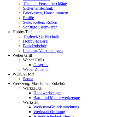
Tür- und Fensterbeschläge
Sicherheitstechnik
Briefkästen, Hausnummern
Profile
Seile, Ketten, Rollen
Sonstige Eisenwaren
Hobby-Techniken
Töpferei, Gießtechnik
Hobby-Malerei
Bastelzubehör
Literatur, Verpackungen
Weber Grill
Weber Grills
Gasgrills
Weber Zubehör
WEKA Holz
Sauna
Werkzeug, Maschinen, Zubehör
Werkzeuge
Handwerkzeuge
Bau- und Maurerwerkzeuge
Werkstatt
Werkstatt-Grundeinrichtung
Werkstatt-Ordnung
Arbeitssicherheit, Berufs- u.