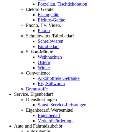
Porzellan, Tischdekoration
Elektro-Geräte
Kleingeräte
Elektro-Geräte
Phono, TV, Video,
Phono
Schreibwaren/Bürobedarf
Schreibwaren
Bürobedarf
Saison-Märkte
Weihnachten
Ostern
Winter
Convenience
Alkoholfreie Getränke
Eis, Süßwaren
Brennstoffe
Service, Eigenbedarf
Dienstleistungen
Sonst. Service-Leistungen
Eigenbedarf, Werbemittel
Eigenbedarf
Verkaufsförderung
Auto und Fahrradzubehör
Autozubehör