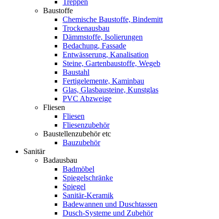
Treppen
Baustoffe
Chemische Baustoffe, Bindemitt
Trockenausbau
Dämmstoffe, Isolierungen
Bedachung, Fassade
Entwässerung, Kanalisation
Steine, Gartenbaustoffe, Wegeb
Baustahl
Fertigelemente, Kaminbau
Glas, Glasbausteine, Kunstglas
PVC Abzweige
Fliesen
Fliesen
Fliesenzubehör
Baustellenzubehör etc
Bauzubehör
Sanitär
Badausbau
Badmöbel
Spiegelschränke
Spiegel
Sanitär-Keramik
Badewannen und Duschtassen
Dusch-Systeme und Zubehör