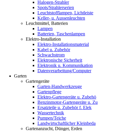
Halogen-Strahler
Spots/Strahlerserien
Leuchtstofflampen, Lichtleiste
Keller- u. Aussenleuchten
Leuchtmittel, Batterien
Lampen
Batterien, Taschenlampen
Elektro-Installation
Elektro-Installationsmaterial
Kabel u. Zubehör
Schwachstrom
Elektronische Sicherheit
Elektronik u. Kommunikation
Datenverarbeitung/Computer
Garten
Gartengeräte
Garten-Handwerkzeuge
Gartenpflege
Elektro-Gartengeräte u. Zubehö
Benzinmotor-Gartengeräte u. Zu
Ersatzteile u. Zubehör f. Elek
Wassertechnik
Pumpen/Teiche
Landwirtschaftlicher Kleinbeda
Gartenanzucht, Dünger, Erden