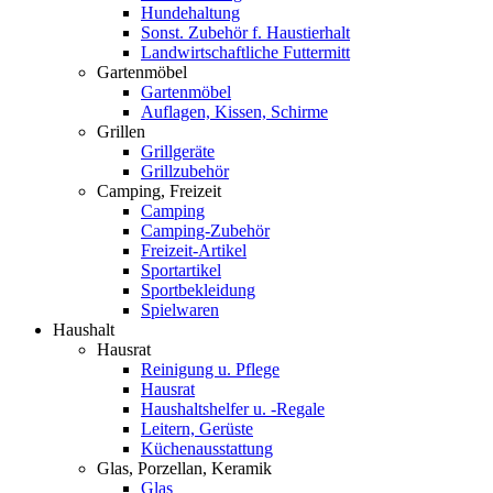
Hundehaltung
Sonst. Zubehör f. Haustierhalt
Landwirtschaftliche Futtermitt
Gartenmöbel
Gartenmöbel
Auflagen, Kissen, Schirme
Grillen
Grillgeräte
Grillzubehör
Camping, Freizeit
Camping
Camping-Zubehör
Freizeit-Artikel
Sportartikel
Sportbekleidung
Spielwaren
Haushalt
Hausrat
Reinigung u. Pflege
Hausrat
Haushaltshelfer u. -Regale
Leitern, Gerüste
Küchenausstattung
Glas, Porzellan, Keramik
Glas