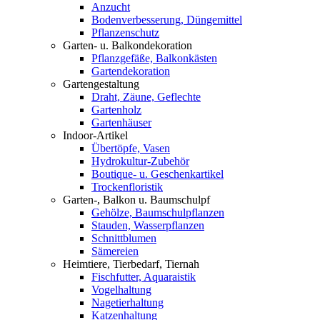
Anzucht
Bodenverbesserung, Düngemittel
Pflanzenschutz
Garten- u. Balkondekoration
Pflanzgefäße, Balkonkästen
Gartendekoration
Gartengestaltung
Draht, Zäune, Geflechte
Gartenholz
Gartenhäuser
Indoor-Artikel
Übertöpfe, Vasen
Hydrokultur-Zubehör
Boutique- u. Geschenkartikel
Trockenfloristik
Garten-, Balkon u. Baumschulpf
Gehölze, Baumschulpflanzen
Stauden, Wasserpflanzen
Schnittblumen
Sämereien
Heimtiere, Tierbedarf, Tiernah
Fischfutter, Aquaraistik
Vogelhaltung
Nagetierhaltung
Katzenhaltung