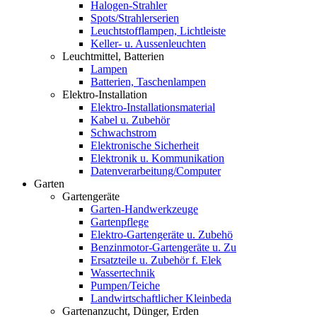
Halogen-Strahler
Spots/Strahlerserien
Leuchtstofflampen, Lichtleiste
Keller- u. Aussenleuchten
Leuchtmittel, Batterien
Lampen
Batterien, Taschenlampen
Elektro-Installation
Elektro-Installationsmaterial
Kabel u. Zubehör
Schwachstrom
Elektronische Sicherheit
Elektronik u. Kommunikation
Datenverarbeitung/Computer
Garten
Gartengeräte
Garten-Handwerkzeuge
Gartenpflege
Elektro-Gartengeräte u. Zubehö
Benzinmotor-Gartengeräte u. Zu
Ersatzteile u. Zubehör f. Elek
Wassertechnik
Pumpen/Teiche
Landwirtschaftlicher Kleinbeda
Gartenanzucht, Dünger, Erden