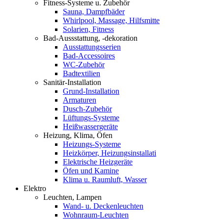
Fitness-Systeme u. Zubehör
Sauna, Dampfbäder
Whirlpool, Massage, Hilfsmitte
Solarien, Fitness
Bad-Aussstattung, -dekoration
Ausstattungsserien
Bad-Accessoires
WC-Zubehör
Badtextilien
Sanitär-Installation
Grund-Installation
Armaturen
Dusch-Zubehör
Lüftungs-Systeme
Heißwassergeräte
Heizung, Klima, Öfen
Heizungs-Systeme
Heizkörper, Heizungsinstallati
Elektrische Heizgeräte
Öfen und Kamine
Klima u. Raumluft, Wasser
Elektro
Leuchten, Lampen
Wand- u. Deckenleuchten
Wohnraum-Leuchten