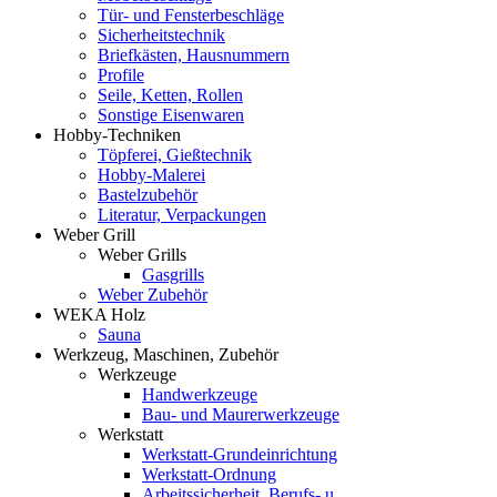
Tür- und Fensterbeschläge
Sicherheitstechnik
Briefkästen, Hausnummern
Profile
Seile, Ketten, Rollen
Sonstige Eisenwaren
Hobby-Techniken
Töpferei, Gießtechnik
Hobby-Malerei
Bastelzubehör
Literatur, Verpackungen
Weber Grill
Weber Grills
Gasgrills
Weber Zubehör
WEKA Holz
Sauna
Werkzeug, Maschinen, Zubehör
Werkzeuge
Handwerkzeuge
Bau- und Maurerwerkzeuge
Werkstatt
Werkstatt-Grundeinrichtung
Werkstatt-Ordnung
Arbeitssicherheit, Berufs- u.