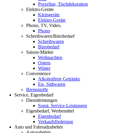
Porzellan, Tischdekoration
Elektro-Geräte
Kleingeräte
Elektro-Geräte
Phono, TV, Video,
Phono
Schreibwaren/Bürobedarf
Schreibwaren
Bürobedarf
Saison-Märkte
Weihnachten
Ostern
Winter
Convenience
Alkoholfreie Getränke
Eis, Süßwaren
Brennstoffe
Service, Eigenbedarf
Dienstleistungen
Sonst. Service-Leistungen
Eigenbedarf, Werbemittel
Eigenbedarf
Verkaufsförderung
Auto und Fahrradzubehör
Autozubehör