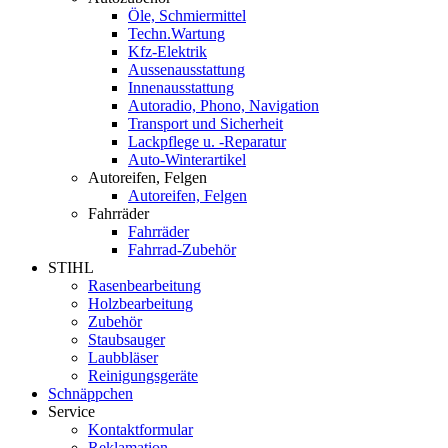
Öle, Schmiermittel
Techn.Wartung
Kfz-Elektrik
Aussenausstattung
Innenausstattung
Autoradio, Phono, Navigation
Transport und Sicherheit
Lackpflege u. -Reparatur
Auto-Winterartikel
Autoreifen, Felgen
Autoreifen, Felgen
Fahrräder
Fahrräder
Fahrrad-Zubehör
STIHL
Rasenbearbeitung
Holzbearbeitung
Zubehör
Staubsauger
Laubbläser
Reinigungsgeräte
Schnäppchen
Service
Kontaktformular
Reklamation