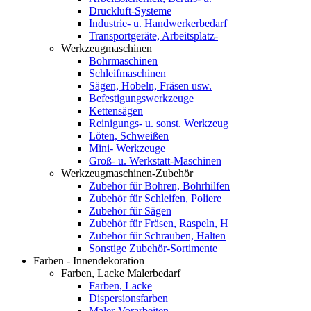
Druckluft-Systeme
Industrie- u. Handwerkerbedarf
Transportgeräte, Arbeitsplatz-
Werkzeugmaschinen
Bohrmaschinen
Schleifmaschinen
Sägen, Hobeln, Fräsen usw.
Befestigungswerkzeuge
Kettensägen
Reinigungs- u. sonst. Werkzeug
Löten, Schweißen
Mini- Werkzeuge
Groß- u. Werkstatt-Maschinen
Werkzeugmaschinen-Zubehör
Zubehör für Bohren, Bohrhilfen
Zubehör für Schleifen, Poliere
Zubehör für Sägen
Zubehör für Fräsen, Raspeln, H
Zubehör für Schrauben, Halten
Sonstige Zubehör-Sortimente
Farben - Innendekoration
Farben, Lacke Malerbedarf
Farben, Lacke
Dispersionsfarben
Maler-Vorarbeiten