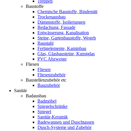
Treppen
Baustoffe
Chemische Baustoffe, Bindemitt
Trockenausbau
Dämmstoffe, Isolierungen
Bedachung, Fassade
Entwässerung, Kanalisation
Steine, Gartenbaustoffe, Wegeb
Baustahl
Fertigelemente, Kaminbau
Glas, Glasbausteine, Kunstglas
PVC Abzweige
Fliesen
Fliesen
Fliesenzubehör
Baustellenzubehör etc
Bauzubehör
Sanitär
Badausbau
Badmöbel
Spiegelschränke
Spiegel
Sanitär-Keramik
Badewannen und Duschtassen
Dusch-Systeme und Zubehör