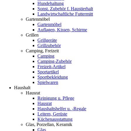
Hundehaltung
Sonst. Zubehör f. Haustierhalt
Landwirtschaftliche Futtermitt
Gartenmöbel
Gartenmöbel
Auflagen, Kissen, Schirme
Grillen
Grillgeräte
Grillzubehör
Camping, Freizeit
Camping
Camping-Zubehör
Freizeit-Artikel
Sportartikel
Sportbekleidung
Spielwaren
Haushalt
Hausrat
Reinigung u. Pflege
Hausrat
Haushaltshelfer u. -Regale
Leitern, Gerüste
Küchenausstattung
Glas, Porzellan, Keramik
Glas