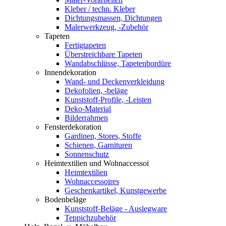
Kleber / techn. Kleber
Dichtungsmassen, Dichtungen
Malerwerkzeug, -Zubehör
Tapeten
Fertigtapeten
Überstreichbare Tapeten
Wandabschlüsse, Tapetenbordüre
Innendekoration
Wand- und Deckenverkleidung
Dekofolien, -beläge
Kunststoff-Profile, -Leisten
Deko-Material
Bilderrahmen
Fensterdekoration
Gardinen, Stores, Stoffe
Schienen, Garnituren
Sonnenschutz
Heimtextilien und Wohnaccessoi
Heimtextilien
Wohnaccessoires
Geschenkartikel, Kunstgewerbe
Bodenbeläge
Kunststoff-Beläge - Auslegware
Teppichzubehör