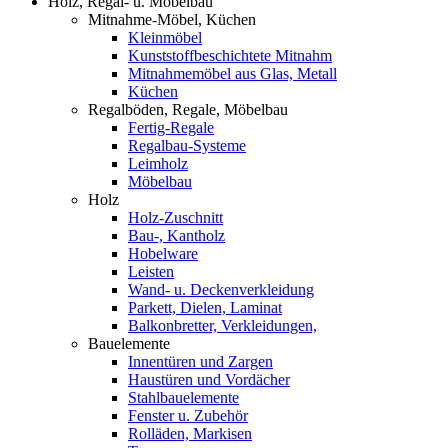
Holz, Regal- u. Möbelbau
Mitnahme-Möbel, Küchen
Kleinmöbel
Kunststoffbeschichtete Mitnahm
Mitnahmemöbel aus Glas, Metall
Küchen
Regalböden, Regale, Möbelbau
Fertig-Regale
Regalbau-Systeme
Leimholz
Möbelbau
Holz
Holz-Zuschnitt
Bau-, Kantholz
Hobelware
Leisten
Wand- u. Deckenverkleidung
Parkett, Dielen, Laminat
Balkonbretter, Verkleidungen,
Bauelemente
Innentüren und Zargen
Haustüren und Vordächer
Stahlbauelemente
Fenster u. Zubehör
Rolläden, Markisen