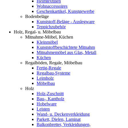
Heimtextilien
Wohnaccessoires
Geschenkartikel, Kunstgewerbe
Bodenbeläge
Kunststoff-Beläge - Auslegware
Teppichzubehör
Holz, Regal- u. Möbelbau
Mitnahme-Möbel, Küchen
Kleinmöbel
Kunststoffbeschichtete Mitnahm
Mitnahmemöbel aus Glas, Metall
Küchen
Regalböden, Regale, Möbelbau
Fertig-Regale
Regalbau-Systeme
Leimholz
Möbelbau
Holz
Holz-Zuschnitt
Bau-, Kantholz
Hobelware
Leisten
Wand- u. Deckenverkleidung
Parkett, Dielen, Laminat
Balkonbretter, Verkleidungen,