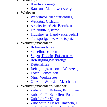
Handwerkzeuge
Bau- und Maurerwerkzeuge
Werkstatt
Werkstatt-Grundeinrichtung
Werkstatt-Ordnung
Arbeitssicherheit, Berufs- u.
Druckluft-Systeme
Industrie- u. Handwerkerbedarf
Transportgeräte, Arbeitsplatz-
Werkzeugmaschinen
Bohrmaschinen
Schleifmaschinen
Sägen, Hobeln, Fräsen usw.
Befestigungswerkzeuge
Kettensägen
Reinigungs- u. sonst. Werkzeug
Löten, Schweißen
Mini- Werkzeuge
Groß- u. Werkstatt-Maschinen
Werkzeugmaschinen-Zubehör
Zubehör für Bohren, Bohrhilfen
Zubehör für Schleifen, Poliere
Zubehör für Sägen
Zubehör für Fräsen, Raspeln, H