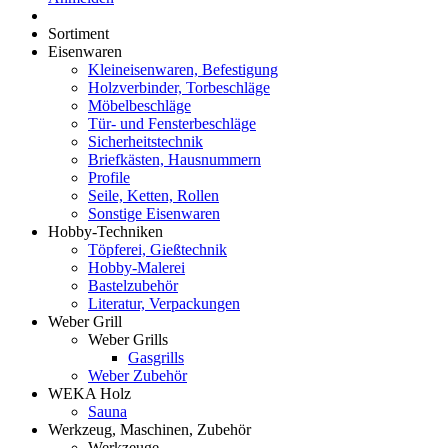
Sortiment
Eisenwaren
Kleineisenwaren, Befestigung
Holzverbinder, Torbeschläge
Möbelbeschläge
Tür- und Fensterbeschläge
Sicherheitstechnik
Briefkästen, Hausnummern
Profile
Seile, Ketten, Rollen
Sonstige Eisenwaren
Hobby-Techniken
Töpferei, Gießtechnik
Hobby-Malerei
Bastelzubehör
Literatur, Verpackungen
Weber Grill
Weber Grills
Gasgrills
Weber Zubehör
WEKA Holz
Sauna
Werkzeug, Maschinen, Zubehör
Werkzeuge