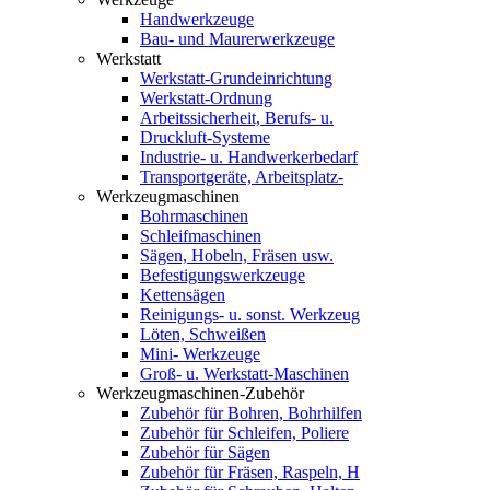
Handwerkzeuge
Bau- und Maurerwerkzeuge
Werkstatt
Werkstatt-Grundeinrichtung
Werkstatt-Ordnung
Arbeitssicherheit, Berufs- u.
Druckluft-Systeme
Industrie- u. Handwerkerbedarf
Transportgeräte, Arbeitsplatz-
Werkzeugmaschinen
Bohrmaschinen
Schleifmaschinen
Sägen, Hobeln, Fräsen usw.
Befestigungswerkzeuge
Kettensägen
Reinigungs- u. sonst. Werkzeug
Löten, Schweißen
Mini- Werkzeuge
Groß- u. Werkstatt-Maschinen
Werkzeugmaschinen-Zubehör
Zubehör für Bohren, Bohrhilfen
Zubehör für Schleifen, Poliere
Zubehör für Sägen
Zubehör für Fräsen, Raspeln, H