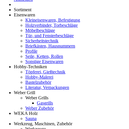
Sortiment
Eisenwaren
Kleineisenwaren, Befestigung
Holzverbinder, Torbeschläge
Möbelbeschläge
Tür- und Fensterbeschläge
Sicherheitstechnik
Briefkästen, Hausnummern
Profile
Seile, Ketten, Rollen
Sonstige Eisenwaren
Hobby-Techniken
Töpferei, Gießtechnik
Hobby-Malerei
Bastelzubehör
Literatur, Verpackungen
Weber Grill
Weber Grills
Gasgrills
Weber Zubehör
WEKA Holz
Sauna
Werkzeug, Maschinen, Zubehör
Werkzeuge