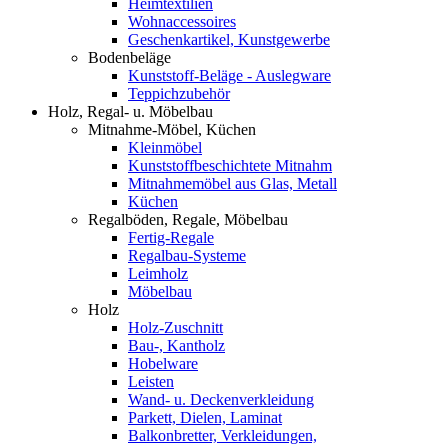
Heimtextilien
Wohnaccessoires
Geschenkartikel, Kunstgewerbe
Bodenbeläge
Kunststoff-Beläge - Auslegware
Teppichzubehör
Holz, Regal- u. Möbelbau
Mitnahme-Möbel, Küchen
Kleinmöbel
Kunststoffbeschichtete Mitnahm
Mitnahmemöbel aus Glas, Metall
Küchen
Regalböden, Regale, Möbelbau
Fertig-Regale
Regalbau-Systeme
Leimholz
Möbelbau
Holz
Holz-Zuschnitt
Bau-, Kantholz
Hobelware
Leisten
Wand- u. Deckenverkleidung
Parkett, Dielen, Laminat
Balkonbretter, Verkleidungen,