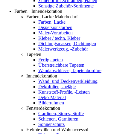
Zubehör für Schrauben, Halten
Sonstige Zubehör-Sortimente
Farben - Innendekoration
Farben, Lacke Malerbedarf
Farben, Lacke
Dispersionsfarben
Maler-Vorarbeiten
Kleber / techn. Kleber
Dichtungsmassen, Dichtungen
Malerwerkzeug, -Zubehör
Tapeten
Fertigtapeten
Überstreichbare Tapeten
Wandabschlüsse, Tapetenbordüre
Innendekoration
Wand- und Deckenverkleidung
Dekofolien, -beläge
Kunststoff-Profile, -Leisten
Deko-Material
Bilderrahmen
Fensterdekoration
Gardinen, Stores, Stoffe
Schienen, Garnituren
Sonnenschutz
Heimtextilien und Wohnaccessoi