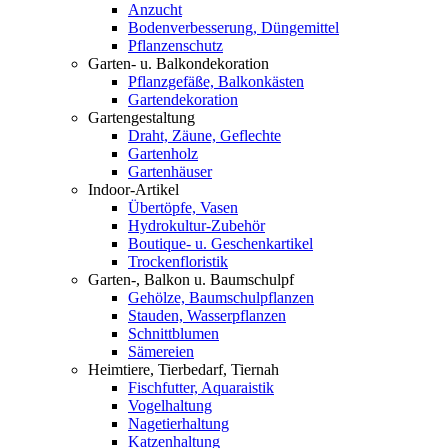
Anzucht
Bodenverbesserung, Düngemittel
Pflanzenschutz
Garten- u. Balkondekoration
Pflanzgefäße, Balkonkästen
Gartendekoration
Gartengestaltung
Draht, Zäune, Geflechte
Gartenholz
Gartenhäuser
Indoor-Artikel
Übertöpfe, Vasen
Hydrokultur-Zubehör
Boutique- u. Geschenkartikel
Trockenfloristik
Garten-, Balkon u. Baumschulpf
Gehölze, Baumschulpflanzen
Stauden, Wasserpflanzen
Schnittblumen
Sämereien
Heimtiere, Tierbedarf, Tiernah
Fischfutter, Aquaraistik
Vogelhaltung
Nagetierhaltung
Katzenhaltung