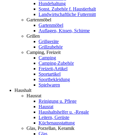
Hundehaltung
Sonst. Zubehör f. Haustierhalt
Landwirtschaftliche Futtermitt
Gartenmöbel
Gartenmöbel
Auflagen, Kissen, Schirme
Grillen
Grillgeräte
Grillzubehör
Camping, Freizeit
Camping
Camping-Zubehör
Freizeit-Artikel
Sportartikel
Sportbekleidung
Spielwaren
Haushalt
Hausrat
Reinigung u. Pflege
Hausrat
Haushaltshelfer u. -Regale
Leitern, Gerüste
Küchenausstattung
Glas, Porzellan, Keramik
Glas