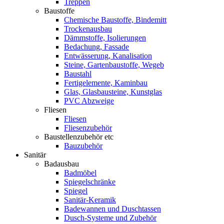
Treppen
Baustoffe
Chemische Baustoffe, Bindemitt
Trockenausbau
Dämmstoffe, Isolierungen
Bedachung, Fassade
Entwässerung, Kanalisation
Steine, Gartenbaustoffe, Wegeb
Baustahl
Fertigelemente, Kaminbau
Glas, Glasbausteine, Kunstglas
PVC Abzweige
Fliesen
Fliesen
Fliesenzubehör
Baustellenzubehör etc
Bauzubehör
Sanitär
Badausbau
Badmöbel
Spiegelschränke
Spiegel
Sanitär-Keramik
Badewannen und Duschtassen
Dusch-Systeme und Zubehör