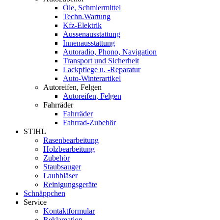
Öle, Schmiermittel
Techn.Wartung
Kfz-Elektrik
Aussenausstattung
Innenausstattung
Autoradio, Phono, Navigation
Transport und Sicherheit
Lackpflege u. -Reparatur
Auto-Winterartikel
Autoreifen, Felgen
Autoreifen, Felgen
Fahrräder
Fahrräder
Fahrrad-Zubehör
STIHL
Rasenbearbeitung
Holzbearbeitung
Zubehör
Staubsauger
Laubbläser
Reinigungsgeräte
Schnäppchen
Service
Kontaktformular
Reklamation