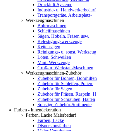
Druckluft-Systeme
Industrie- u. Handwerkerbedarf
Transportgeräte, Arbeitsplatz-
Werkzeugmaschinen
Bohrmaschinen
Schleifmaschinen
Sägen, Hobeln, Fräsen usw.
Befestigungswerkzeuge
Kettensägen
Reinigungs- u. sonst. Werkzeug
Löten, Schweißen
Mini- Werkzeuge
Groß- u. Werkstatt-Maschinen
Werkzeugmaschinen-Zubehör
Zubehör für Bohren, Bohrhilfen
Zubehör für Schleifen, Poliere
Zubehör für Sägen
Zubehör für Fräsen, Raspeln, H
Zubehör für Schrauben, Halten
Sonstige Zubehör-Sortimente
Farben - Innendekoration
Farben, Lacke Malerbedarf
Farben, Lacke
Dispersionsfarben
Maler-Vorarbeiten