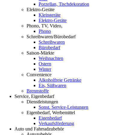
Porzellan, Tischdekoration
Elektro-Geräte
Kleingeräte
Elektro-Geräte
Phono, TV, Video,
Phono
Schreibwaren/Bürobedarf
Schreibwaren
Bürobedarf
Saison-Märkte
Weihnachten
Ostern
Winter
Convenience
Alkoholfreie Getränke
Eis, Süßwaren
Brennstoffe
Service, Eigenbedarf
Dienstleistungen
Sonst. Service-Leistungen
Eigenbedarf, Werbemittel
Eigenbedarf
Verkaufsförderung
Auto und Fahrradzubehör
Autozubehör