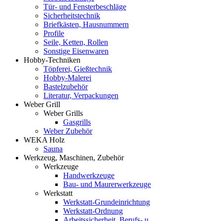
Tür- und Fensterbeschläge
Sicherheitstechnik
Briefkästen, Hausnummern
Profile
Seile, Ketten, Rollen
Sonstige Eisenwaren
Hobby-Techniken
Töpferei, Gießtechnik
Hobby-Malerei
Bastelzubehör
Literatur, Verpackungen
Weber Grill
Weber Grills
Gasgrills
Weber Zubehör
WEKA Holz
Sauna
Werkzeug, Maschinen, Zubehör
Werkzeuge
Handwerkzeuge
Bau- und Maurerwerkzeuge
Werkstatt
Werkstatt-Grundeinrichtung
Werkstatt-Ordnung
Arbeitssicherheit, Berufs- u.