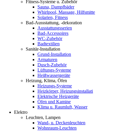
Fitness-Systeme u. Zubehör
Sauna, Dampfbäder
Whirlpool, Massage, Hilfsmitte
Solarien, Fitness
Bad-Aussstattung, -dekoration
Ausstattungsserien
Bad-Accessoires
WC-Zubehör
Badtextilien
Sanitär-Installation
Grund-Installation
Armaturen
Dusch-Zubehör
Lüftungs-Systeme
Heißwassergeräte
Heizung, Klima, Öfen
Heizungs-Systeme
Heizkörper, Heizungsinstallati
Elektrische Heizgeräte
Öfen und Kamine
Klima u. Raumluft, Wasser
Elektro
Leuchten, Lampen
Wand- u. Deckenleuchten
Wohnraum-Leuchten