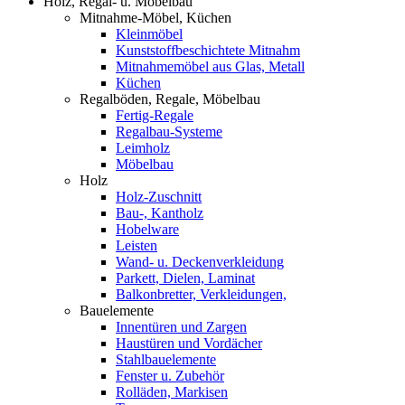
Holz, Regal- u. Möbelbau
Mitnahme-Möbel, Küchen
Kleinmöbel
Kunststoffbeschichtete Mitnahm
Mitnahmemöbel aus Glas, Metall
Küchen
Regalböden, Regale, Möbelbau
Fertig-Regale
Regalbau-Systeme
Leimholz
Möbelbau
Holz
Holz-Zuschnitt
Bau-, Kantholz
Hobelware
Leisten
Wand- u. Deckenverkleidung
Parkett, Dielen, Laminat
Balkonbretter, Verkleidungen,
Bauelemente
Innentüren und Zargen
Haustüren und Vordächer
Stahlbauelemente
Fenster u. Zubehör
Rolläden, Markisen