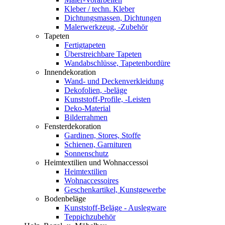
Kleber / techn. Kleber
Dichtungsmassen, Dichtungen
Malerwerkzeug, -Zubehör
Tapeten
Fertigtapeten
Überstreichbare Tapeten
Wandabschlüsse, Tapetenbordüre
Innendekoration
Wand- und Deckenverkleidung
Dekofolien, -beläge
Kunststoff-Profile, -Leisten
Deko-Material
Bilderrahmen
Fensterdekoration
Gardinen, Stores, Stoffe
Schienen, Garnituren
Sonnenschutz
Heimtextilien und Wohnaccessoi
Heimtextilien
Wohnaccessoires
Geschenkartikel, Kunstgewerbe
Bodenbeläge
Kunststoff-Beläge - Auslegware
Teppichzubehör