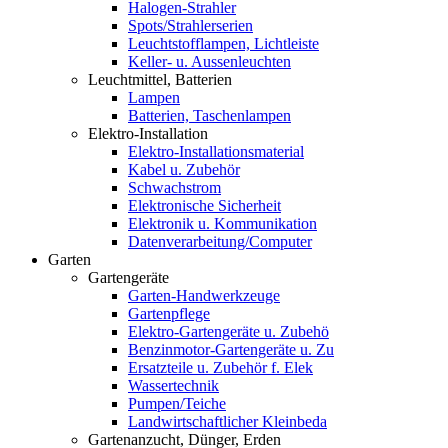
Halogen-Strahler
Spots/Strahlerserien
Leuchtstofflampen, Lichtleiste
Keller- u. Aussenleuchten
Leuchtmittel, Batterien
Lampen
Batterien, Taschenlampen
Elektro-Installation
Elektro-Installationsmaterial
Kabel u. Zubehör
Schwachstrom
Elektronische Sicherheit
Elektronik u. Kommunikation
Datenverarbeitung/Computer
Garten
Gartengeräte
Garten-Handwerkzeuge
Gartenpflege
Elektro-Gartengeräte u. Zubehö
Benzinmotor-Gartengeräte u. Zu
Ersatzteile u. Zubehör f. Elek
Wassertechnik
Pumpen/Teiche
Landwirtschaftlicher Kleinbeda
Gartenanzucht, Dünger, Erden