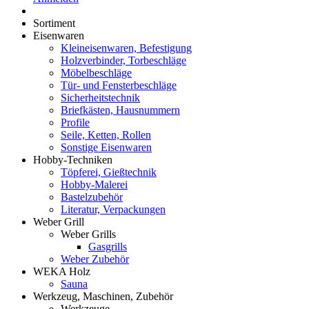
Sortiment
Eisenwaren
Kleineisenwaren, Befestigung
Holzverbinder, Torbeschläge
Möbelbeschläge
Tür- und Fensterbeschläge
Sicherheitstechnik
Briefkästen, Hausnummern
Profile
Seile, Ketten, Rollen
Sonstige Eisenwaren
Hobby-Techniken
Töpferei, Gießtechnik
Hobby-Malerei
Bastelzubehör
Literatur, Verpackungen
Weber Grill
Weber Grills
Gasgrills
Weber Zubehör
WEKA Holz
Sauna
Werkzeug, Maschinen, Zubehör
Werkzeuge