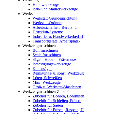
Handwerkzeuge
Bau- und Maurerwerkzeuge
Werkstatt
Werkstatt-Grundeinrichtung
Werkstatt-Ordnung
Arbeitssicherheit, Berufs- u.
Druckluft-Systeme
Industrie- u. Handwerkerbedarf
Transportgeräte, Arbeitsplatz-
Werkzeugmaschinen
Bohrmaschinen
Schleifmaschinen
Sägen, Hobeln, Fräsen usw.
Befestigungswerkzeuge
Kettensägen
Reinigungs- u. sonst. Werkzeug
Löten, Schweißen
Mini- Werkzeuge
Groß- u. Werkstatt-Maschinen
Werkzeugmaschinen-Zubehör
Zubehör für Bohren, Bohrhilfen
Zubehör für Schleifen, Poliere
Zubehör für Sägen
Zubehör für Fräsen, Raspeln, H