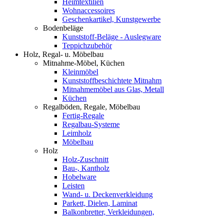
Heimtextilien
Wohnaccessoires
Geschenkartikel, Kunstgewerbe
Bodenbeläge
Kunststoff-Beläge - Auslegware
Teppichzubehör
Holz, Regal- u. Möbelbau
Mitnahme-Möbel, Küchen
Kleinmöbel
Kunststoffbeschichtete Mitnahm
Mitnahmemöbel aus Glas, Metall
Küchen
Regalböden, Regale, Möbelbau
Fertig-Regale
Regalbau-Systeme
Leimholz
Möbelbau
Holz
Holz-Zuschnitt
Bau-, Kantholz
Hobelware
Leisten
Wand- u. Deckenverkleidung
Parkett, Dielen, Laminat
Balkonbretter, Verkleidungen,