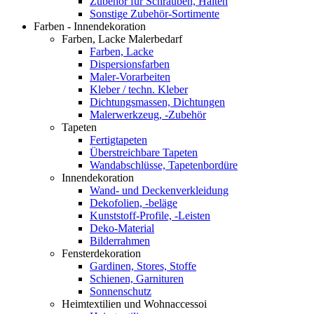
Zubehör für Schrauben, Halten
Sonstige Zubehör-Sortimente
Farben - Innendekoration
Farben, Lacke Malerbedarf
Farben, Lacke
Dispersionsfarben
Maler-Vorarbeiten
Kleber / techn. Kleber
Dichtungsmassen, Dichtungen
Malerwerkzeug, -Zubehör
Tapeten
Fertigtapeten
Überstreichbare Tapeten
Wandabschlüsse, Tapetenbordüre
Innendekoration
Wand- und Deckenverkleidung
Dekofolien, -beläge
Kunststoff-Profile, -Leisten
Deko-Material
Bilderrahmen
Fensterdekoration
Gardinen, Stores, Stoffe
Schienen, Garnituren
Sonnenschutz
Heimtextilien und Wohnaccessoi