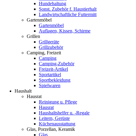
Hundehaltung
Sonst. Zubehör f. Haustierhalt
Landwirtschaftliche Futtermitt
Gartenmöbel
Gartenmöbel
Auflagen, Kissen, Schirme
Grillen
Grillgeräte
Grillzubehör
Camping, Freizeit
Camping
Camping-Zubehör
Freizeit-Artikel
Sportartikel
Sportbekleidung
Spielwaren
Haushalt
Hausrat
Reinigung u. Pflege
Hausrat
Haushaltshelfer u. -Regale
Leitern, Gerüste
Küchenausstattung
Glas, Porzellan, Keramik
Glas