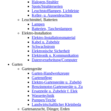
Halogen-Strahler
Spots/Strahlerserien
Leuchtstofflampen, Lichtleiste
Keller- u. Aussenleuchten
Leuchtmittel, Batterien
Lampen
Batterien, Taschenlampen
Elektro-Installation
Elektro-Installationsmaterial
Kabel u. Zubehör
Schwachstrom
Elektronische Sicherheit
Elektronik u. Kommunikation
Datenverarbeitung/Computer
Garten
Gartengeräte
Garten-Handwerkzeuge
Gartenpflege
Elektro-Gartengeräte u. Zubehö
Benzinmotor-Gartengeräte u. Zu
Ersatzteile u. Zubehör f. Elek
Wassertechnik
Pumpen/Teiche
Landwirtschaftlicher Kleinbeda
Gartenanzucht, Dünger, Erden