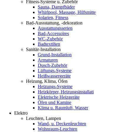
Fitness-Systeme u. Zubehör
Sauna, Dampfbäder
Whirlpool, Massage, Hilfsmitte
Solarien, Fitness
Bad-Aussstattung, -dekoration
Ausstattungsserien
Bad-Accessoires
WC-Zubehör
Badtextilien
Sanitär-Installation
Grund-Installation
Armaturen
Dusch-Zubehör
Lüftungs-Systeme
Heißwassergeräte
Heizung, Klima, Öfen
Heizungs-Systeme
Heizkörper, Heizungsinstallati
Elektrische Heizgeräte
Öfen und Kamine
Klima u. Raumluft, Wasser
Elektro
Leuchten, Lampen
Wand- u. Deckenleuchten
Wohnraum-Leuchten