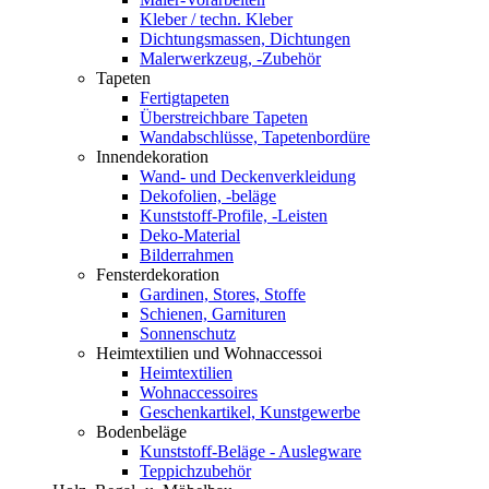
Kleber / techn. Kleber
Dichtungsmassen, Dichtungen
Malerwerkzeug, -Zubehör
Tapeten
Fertigtapeten
Überstreichbare Tapeten
Wandabschlüsse, Tapetenbordüre
Innendekoration
Wand- und Deckenverkleidung
Dekofolien, -beläge
Kunststoff-Profile, -Leisten
Deko-Material
Bilderrahmen
Fensterdekoration
Gardinen, Stores, Stoffe
Schienen, Garnituren
Sonnenschutz
Heimtextilien und Wohnaccessoi
Heimtextilien
Wohnaccessoires
Geschenkartikel, Kunstgewerbe
Bodenbeläge
Kunststoff-Beläge - Auslegware
Teppichzubehör