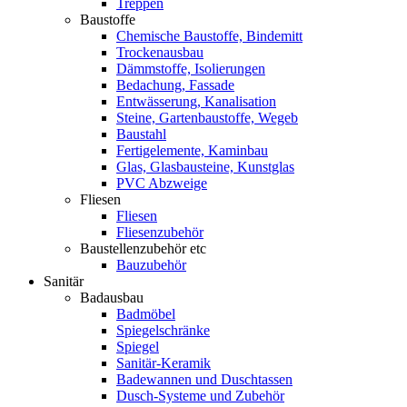
Treppen
Baustoffe
Chemische Baustoffe, Bindemitt
Trockenausbau
Dämmstoffe, Isolierungen
Bedachung, Fassade
Entwässerung, Kanalisation
Steine, Gartenbaustoffe, Wegeb
Baustahl
Fertigelemente, Kaminbau
Glas, Glasbausteine, Kunstglas
PVC Abzweige
Fliesen
Fliesen
Fliesenzubehör
Baustellenzubehör etc
Bauzubehör
Sanitär
Badausbau
Badmöbel
Spiegelschränke
Spiegel
Sanitär-Keramik
Badewannen und Duschtassen
Dusch-Systeme und Zubehör