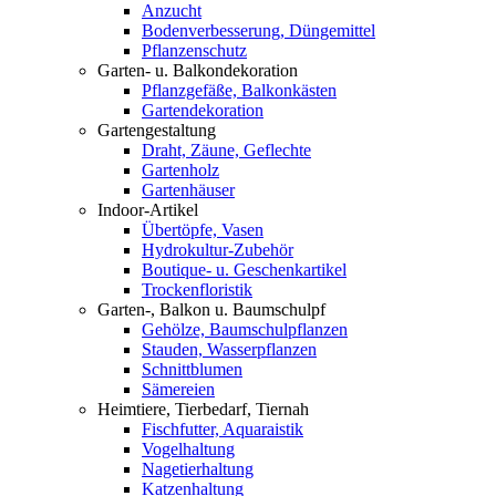
Anzucht
Bodenverbesserung, Düngemittel
Pflanzenschutz
Garten- u. Balkondekoration
Pflanzgefäße, Balkonkästen
Gartendekoration
Gartengestaltung
Draht, Zäune, Geflechte
Gartenholz
Gartenhäuser
Indoor-Artikel
Übertöpfe, Vasen
Hydrokultur-Zubehör
Boutique- u. Geschenkartikel
Trockenfloristik
Garten-, Balkon u. Baumschulpf
Gehölze, Baumschulpflanzen
Stauden, Wasserpflanzen
Schnittblumen
Sämereien
Heimtiere, Tierbedarf, Tiernah
Fischfutter, Aquaraistik
Vogelhaltung
Nagetierhaltung
Katzenhaltung