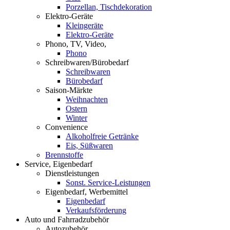
Porzellan, Tischdekoration
Elektro-Geräte
Kleingeräte
Elektro-Geräte
Phono, TV, Video,
Phono
Schreibwaren/Bürobedarf
Schreibwaren
Bürobedarf
Saison-Märkte
Weihnachten
Ostern
Winter
Convenience
Alkoholfreie Getränke
Eis, Süßwaren
Brennstoffe
Service, Eigenbedarf
Dienstleistungen
Sonst. Service-Leistungen
Eigenbedarf, Werbemittel
Eigenbedarf
Verkaufsförderung
Auto und Fahrradzubehör
Autozubehör