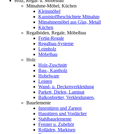
Holz, Regal- u. Möbelbau
Mitnahme-Möbel, Küchen
Kleinmöbel
Kunststoffbeschichtete Mitnahm
Mitnahmemöbel aus Glas, Metall
Küchen
Regalböden, Regale, Möbelbau
Fertig-Regale
Regalbau-Systeme
Leimholz
Möbelbau
Holz
Holz-Zuschnitt
Bau-, Kantholz
Hobelware
Leisten
Wand- u. Deckenverkleidung
Parkett, Dielen, Laminat
Balkonbretter, Verkleidungen,
Bauelemente
Innentüren und Zargen
Haustüren und Vordächer
Stahlbauelemente
Fenster u. Zubehör
Rolläden, Markisen