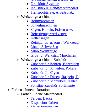
Druckluft-Systeme
Industrie- u. Handwerkerbedarf
Transportgeräte, Arbeitsplatz-
Werkzeugmaschinen
Bohrmaschinen
Schleifmaschinen
Sägen, Hobeln, Fräsen usw.
Befestigungswerkzeuge
Kettensägen
Reinigungs- u. sonst. Werkzeug
Löten, Schweißen
Mini- Werkzeuge
Groß- u. Werkstatt-Maschinen
Werkzeugmaschinen-Zubehör
Zubehör für Bohren, Bohrhilfen
Zubehör für Schleifen, Poliere
Zubehör für Sägen
Zubehör für Fräsen, Raspeln, H
Zubehör für Schrauben, Halten
Sonstige Zubehör-Sortimente
Farben - Innendekoration
Farben, Lacke Malerbedarf
Farben, Lacke
Dispersionsfarben
Maler-Vorarbeiten