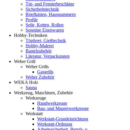
Tür- und Fensterbeschläge
Sicherheitstechnik
Briefkästen, Hausnummern
Profile
Seile, Ketten, Rollen
Sonstige Eisenwaren
Hobby-Techniken
Töpferei, Gießtechnik
Hobby-Malerei
Bastelzubehör
Literatur, Verpackungen
Weber Grill
Weber Grills
Gasgrills
Weber Zubehör
WEKA Holz
Sauna
Werkzeug, Maschinen, Zubehör
Werkzeuge
Handwerkzeuge
Bau- und Maurerwerkzeuge
Werkstatt
Werkstatt-Grundeinrichtung
Werkstatt-Ordnung
Arbeitssicherheit, Berufs- u.