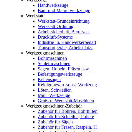
Handwerkzeuge
Bau- und Maurerwerkzeuge
Werkstatt
Werkstatt-Grundeinrichtung
Werkstatt-Ordnung
Arbeitssicherheit, Berufs- u.
Druckluft-Systeme
Industrie- u. Handwerkerbedarf
Transportgeräte, Arbeitsplatz-
Werkzeugmaschinen
Bohrmaschinen
Schleifmaschinen
Sägen, Hobeln, Fräsen usw.
Befestigungswerkzeuge
Kettensägen
Reinigungs- u. sonst. Werkzeug
Löten, Schweißen
Mini- Werkzeuge
Groß- u. Werkstatt-Maschinen
Werkzeugmaschinen-Zubehör
Zubehör für Bohren, Bohrhilfen
Zubehör für Schleifen, Poliere
Zubehör für Sägen
Zubehör für Fräsen, Raspeln, H