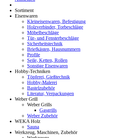
Sortiment
Eisenwaren
Kleineisenwaren, Befestigung
Holzverbinder, Torbeschläge
Möbelbeschläge
Tür- und Fensterbeschläge
Sicherheitstechnik
Briefkästen, Hausnummern
Profile
Seile, Ketten, Rollen
Sonstige Eisenwaren
Hobby-Techniken
Töpferei, Gießtechnik
Hobby-Malerei
Bastelzubehör
Literatur, Verpackungen
Weber Grill
Weber Grills
Gasgrills
Weber Zubehör
WEKA Holz
Sauna
Werkzeug, Maschinen, Zubehör
Werkzeuge