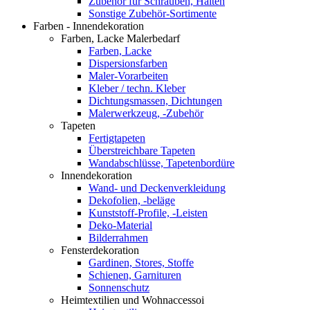
Zubehör für Schrauben, Halten
Sonstige Zubehör-Sortimente
Farben - Innendekoration
Farben, Lacke Malerbedarf
Farben, Lacke
Dispersionsfarben
Maler-Vorarbeiten
Kleber / techn. Kleber
Dichtungsmassen, Dichtungen
Malerwerkzeug, -Zubehör
Tapeten
Fertigtapeten
Überstreichbare Tapeten
Wandabschlüsse, Tapetenbordüre
Innendekoration
Wand- und Deckenverkleidung
Dekofolien, -beläge
Kunststoff-Profile, -Leisten
Deko-Material
Bilderrahmen
Fensterdekoration
Gardinen, Stores, Stoffe
Schienen, Garnituren
Sonnenschutz
Heimtextilien und Wohnaccessoi