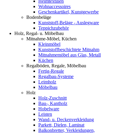
Heimtextilien
Wohnaccessoires
Geschenkartikel, Kunstgewerbe
Bodenbeläge
Kunststoff-Beläge - Auslegware
Teppichzubehör
Holz, Regal- u. Möbelbau
Mitnahme-Möbel, Küchen
Kleinmöbel
Kunststoffbeschichtete Mitnahm
Mitnahmemöbel aus Glas, Metall
Küchen
Regalböden, Regale, Möbelbau
Fertig-Regale
Regalbau-Systeme
Leimholz
Möbelbau
Holz
Holz-Zuschnitt
Bau-, Kantholz
Hobelware
Leisten
Wand- u. Deckenverkleidung
Parkett, Dielen, Laminat
Balkonbretter, Verkleidungen,