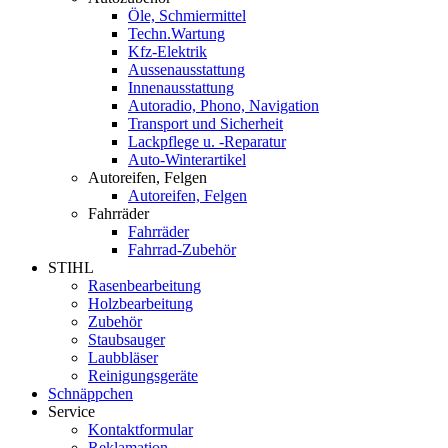
Öle, Schmiermittel
Techn.Wartung
Kfz-Elektrik
Aussenausstattung
Innenausstattung
Autoradio, Phono, Navigation
Transport und Sicherheit
Lackpflege u. -Reparatur
Auto-Winterartikel
Autoreifen, Felgen
Autoreifen, Felgen
Fahrräder
Fahrräder
Fahrrad-Zubehör
STIHL
Rasenbearbeitung
Holzbearbeitung
Zubehör
Staubsauger
Laubbläser
Reinigungsgeräte
Schnäppchen
Service
Kontaktformular
Reklamation