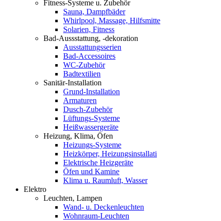
Fitness-Systeme u. Zubehör
Sauna, Dampfbäder
Whirlpool, Massage, Hilfsmitte
Solarien, Fitness
Bad-Aussstattung, -dekoration
Ausstattungsserien
Bad-Accessoires
WC-Zubehör
Badtextilien
Sanitär-Installation
Grund-Installation
Armaturen
Dusch-Zubehör
Lüftungs-Systeme
Heißwassergeräte
Heizung, Klima, Öfen
Heizungs-Systeme
Heizkörper, Heizungsinstallati
Elektrische Heizgeräte
Öfen und Kamine
Klima u. Raumluft, Wasser
Elektro
Leuchten, Lampen
Wand- u. Deckenleuchten
Wohnraum-Leuchten