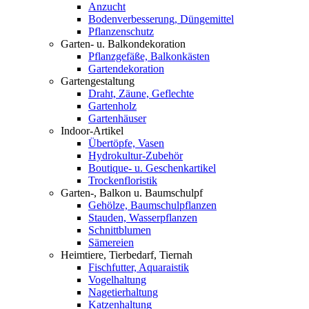
Anzucht
Bodenverbesserung, Düngemittel
Pflanzenschutz
Garten- u. Balkondekoration
Pflanzgefäße, Balkonkästen
Gartendekoration
Gartengestaltung
Draht, Zäune, Geflechte
Gartenholz
Gartenhäuser
Indoor-Artikel
Übertöpfe, Vasen
Hydrokultur-Zubehör
Boutique- u. Geschenkartikel
Trockenfloristik
Garten-, Balkon u. Baumschulpf
Gehölze, Baumschulpflanzen
Stauden, Wasserpflanzen
Schnittblumen
Sämereien
Heimtiere, Tierbedarf, Tiernah
Fischfutter, Aquaraistik
Vogelhaltung
Nagetierhaltung
Katzenhaltung