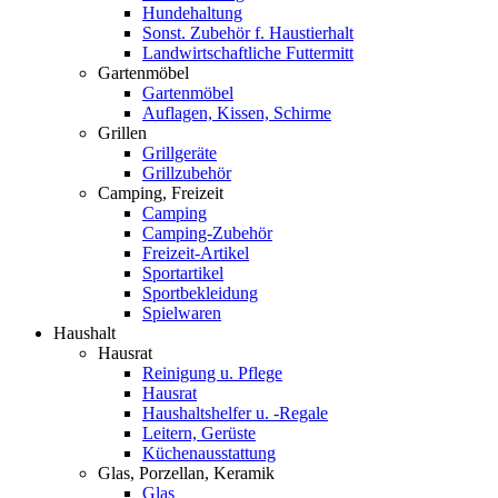
Hundehaltung
Sonst. Zubehör f. Haustierhalt
Landwirtschaftliche Futtermitt
Gartenmöbel
Gartenmöbel
Auflagen, Kissen, Schirme
Grillen
Grillgeräte
Grillzubehör
Camping, Freizeit
Camping
Camping-Zubehör
Freizeit-Artikel
Sportartikel
Sportbekleidung
Spielwaren
Haushalt
Hausrat
Reinigung u. Pflege
Hausrat
Haushaltshelfer u. -Regale
Leitern, Gerüste
Küchenausstattung
Glas, Porzellan, Keramik
Glas