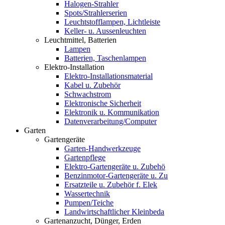
Halogen-Strahler
Spots/Strahlerserien
Leuchtstofflampen, Lichtleiste
Keller- u. Aussenleuchten
Leuchtmittel, Batterien
Lampen
Batterien, Taschenlampen
Elektro-Installation
Elektro-Installationsmaterial
Kabel u. Zubehör
Schwachstrom
Elektronische Sicherheit
Elektronik u. Kommunikation
Datenverarbeitung/Computer
Garten
Gartengeräte
Garten-Handwerkzeuge
Gartenpflege
Elektro-Gartengeräte u. Zubehö
Benzinmotor-Gartengeräte u. Zu
Ersatzteile u. Zubehör f. Elek
Wassertechnik
Pumpen/Teiche
Landwirtschaftlicher Kleinbeda
Gartenanzucht, Dünger, Erden