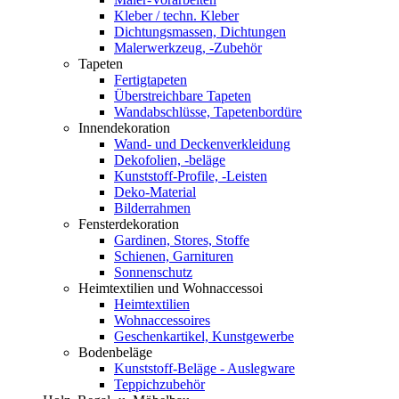
Kleber / techn. Kleber
Dichtungsmassen, Dichtungen
Malerwerkzeug, -Zubehör
Tapeten
Fertigtapeten
Überstreichbare Tapeten
Wandabschlüsse, Tapetenbordüre
Innendekoration
Wand- und Deckenverkleidung
Dekofolien, -beläge
Kunststoff-Profile, -Leisten
Deko-Material
Bilderrahmen
Fensterdekoration
Gardinen, Stores, Stoffe
Schienen, Garnituren
Sonnenschutz
Heimtextilien und Wohnaccessoi
Heimtextilien
Wohnaccessoires
Geschenkartikel, Kunstgewerbe
Bodenbeläge
Kunststoff-Beläge - Auslegware
Teppichzubehör