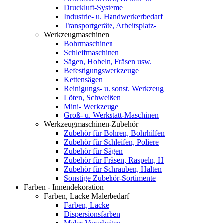
Druckluft-Systeme
Industrie- u. Handwerkerbedarf
Transportgeräte, Arbeitsplatz-
Werkzeugmaschinen
Bohrmaschinen
Schleifmaschinen
Sägen, Hobeln, Fräsen usw.
Befestigungswerkzeuge
Kettensägen
Reinigungs- u. sonst. Werkzeug
Löten, Schweißen
Mini- Werkzeuge
Groß- u. Werkstatt-Maschinen
Werkzeugmaschinen-Zubehör
Zubehör für Bohren, Bohrhilfen
Zubehör für Schleifen, Poliere
Zubehör für Sägen
Zubehör für Fräsen, Raspeln, H
Zubehör für Schrauben, Halten
Sonstige Zubehör-Sortimente
Farben - Innendekoration
Farben, Lacke Malerbedarf
Farben, Lacke
Dispersionsfarben
Maler-Vorarbeiten