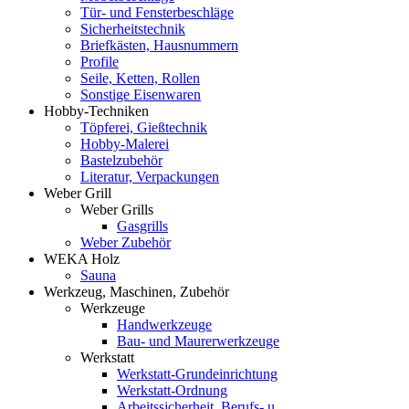
Tür- und Fensterbeschläge
Sicherheitstechnik
Briefkästen, Hausnummern
Profile
Seile, Ketten, Rollen
Sonstige Eisenwaren
Hobby-Techniken
Töpferei, Gießtechnik
Hobby-Malerei
Bastelzubehör
Literatur, Verpackungen
Weber Grill
Weber Grills
Gasgrills
Weber Zubehör
WEKA Holz
Sauna
Werkzeug, Maschinen, Zubehör
Werkzeuge
Handwerkzeuge
Bau- und Maurerwerkzeuge
Werkstatt
Werkstatt-Grundeinrichtung
Werkstatt-Ordnung
Arbeitssicherheit, Berufs- u.