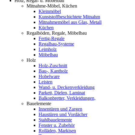
Holz, Regal- u. Möbelbau
Mitnahme-Möbel, Küchen
Kleinmöbel
Kunststoffbeschichtete Mitnahm
Mitnahmemöbel aus Glas, Metall
Küchen
Regalböden, Regale, Möbelbau
Fertig-Regale
Regalbau-Systeme
Leimholz
Möbelbau
Holz
Holz-Zuschnitt
Bau-, Kantholz
Hobelware
Leisten
Wand- u. Deckenverkleidung
Parkett, Dielen, Laminat
Balkonbretter, Verkleidungen,
Bauelemente
Innentüren und Zargen
Haustüren und Vordächer
Stahlbauelemente
Fenster u. Zubehör
Rolläden, Markisen