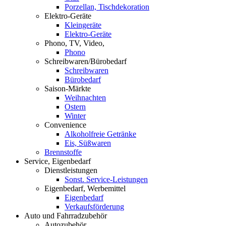
Porzellan, Tischdekoration
Elektro-Geräte
Kleingeräte
Elektro-Geräte
Phono, TV, Video,
Phono
Schreibwaren/Bürobedarf
Schreibwaren
Bürobedarf
Saison-Märkte
Weihnachten
Ostern
Winter
Convenience
Alkoholfreie Getränke
Eis, Süßwaren
Brennstoffe
Service, Eigenbedarf
Dienstleistungen
Sonst. Service-Leistungen
Eigenbedarf, Werbemittel
Eigenbedarf
Verkaufsförderung
Auto und Fahrradzubehör
Autozubehör