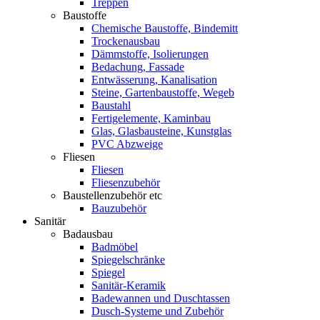
Treppen
Baustoffe
Chemische Baustoffe, Bindemitt
Trockenausbau
Dämmstoffe, Isolierungen
Bedachung, Fassade
Entwässerung, Kanalisation
Steine, Gartenbaustoffe, Wegeb
Baustahl
Fertigelemente, Kaminbau
Glas, Glasbausteine, Kunstglas
PVC Abzweige
Fliesen
Fliesen
Fliesenzubehör
Baustellenzubehör etc
Bauzubehör
Sanitär
Badausbau
Badmöbel
Spiegelschränke
Spiegel
Sanitär-Keramik
Badewannen und Duschtassen
Dusch-Systeme und Zubehör