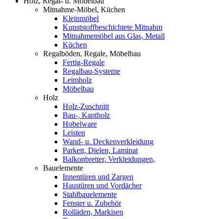
Holz, Regal- u. Möbelbau
Mitnahme-Möbel, Küchen
Kleinmöbel
Kunststoffbeschichtete Mitnahm
Mitnahmemöbel aus Glas, Metall
Küchen
Regalböden, Regale, Möbelbau
Fertig-Regale
Regalbau-Systeme
Leimholz
Möbelbau
Holz
Holz-Zuschnitt
Bau-, Kantholz
Hobelware
Leisten
Wand- u. Deckenverkleidung
Parkett, Dielen, Laminat
Balkonbretter, Verkleidungen,
Bauelemente
Innentüren und Zargen
Haustüren und Vordächer
Stahlbauelemente
Fenster u. Zubehör
Rolläden, Markisen