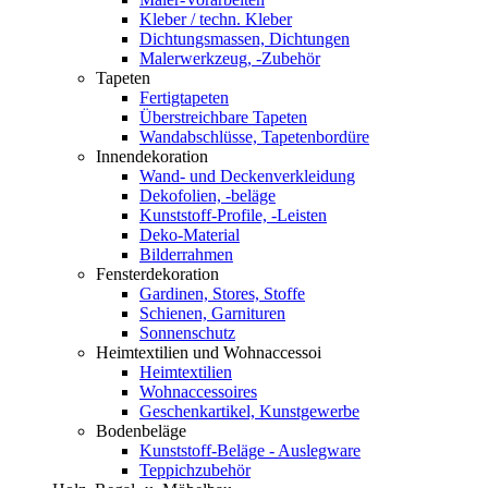
Kleber / techn. Kleber
Dichtungsmassen, Dichtungen
Malerwerkzeug, -Zubehör
Tapeten
Fertigtapeten
Überstreichbare Tapeten
Wandabschlüsse, Tapetenbordüre
Innendekoration
Wand- und Deckenverkleidung
Dekofolien, -beläge
Kunststoff-Profile, -Leisten
Deko-Material
Bilderrahmen
Fensterdekoration
Gardinen, Stores, Stoffe
Schienen, Garnituren
Sonnenschutz
Heimtextilien und Wohnaccessoi
Heimtextilien
Wohnaccessoires
Geschenkartikel, Kunstgewerbe
Bodenbeläge
Kunststoff-Beläge - Auslegware
Teppichzubehör