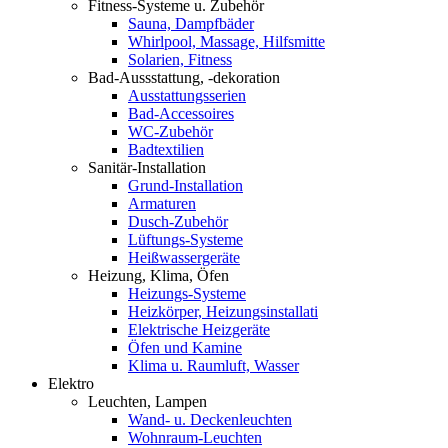
Fitness-Systeme u. Zubehör
Sauna, Dampfbäder
Whirlpool, Massage, Hilfsmitte
Solarien, Fitness
Bad-Aussstattung, -dekoration
Ausstattungsserien
Bad-Accessoires
WC-Zubehör
Badtextilien
Sanitär-Installation
Grund-Installation
Armaturen
Dusch-Zubehör
Lüftungs-Systeme
Heißwassergeräte
Heizung, Klima, Öfen
Heizungs-Systeme
Heizkörper, Heizungsinstallati
Elektrische Heizgeräte
Öfen und Kamine
Klima u. Raumluft, Wasser
Elektro
Leuchten, Lampen
Wand- u. Deckenleuchten
Wohnraum-Leuchten