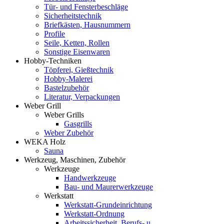
Tür- und Fensterbeschläge
Sicherheitstechnik
Briefkästen, Hausnummern
Profile
Seile, Ketten, Rollen
Sonstige Eisenwaren
Hobby-Techniken
Töpferei, Gießtechnik
Hobby-Malerei
Bastelzubehör
Literatur, Verpackungen
Weber Grill
Weber Grills
Gasgrills
Weber Zubehör
WEKA Holz
Sauna
Werkzeug, Maschinen, Zubehör
Werkzeuge
Handwerkzeuge
Bau- und Maurerwerkzeuge
Werkstatt
Werkstatt-Grundeinrichtung
Werkstatt-Ordnung
Arbeitssicherheit, Berufs- u.