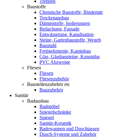
Treppen
Baustoffe
Chemische Baustoffe, Bindemitt
Trockenausbau
Dämmstoffe, Isolierungen
Bedachung, Fassade
Entwässerung, Kanalisation
Steine, Gartenbaustoffe, Wegeb
Baustahl
Fertigelemente, Kaminbau
Glas, Glasbausteine, Kunstglas
PVC Abzweige
Fliesen
Fliesen
Fliesenzubehör
Baustellenzubehör etc
Bauzubehör
Sanitär
Badausbau
Badmöbel
Spiegelschränke
Spiegel
Sanitär-Keramik
Badewannen und Duschtassen
Dusch-Systeme und Zubehör