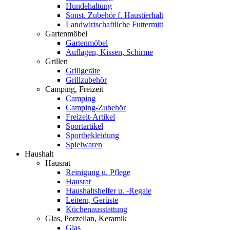
Hundehaltung
Sonst. Zubehör f. Haustierhalt
Landwirtschaftliche Futtermitt
Gartenmöbel
Gartenmöbel
Auflagen, Kissen, Schirme
Grillen
Grillgeräte
Grillzubehör
Camping, Freizeit
Camping
Camping-Zubehör
Freizeit-Artikel
Sportartikel
Sportbekleidung
Spielwaren
Haushalt
Hausrat
Reinigung u. Pflege
Hausrat
Haushaltshelfer u. -Regale
Leitern, Gerüste
Küchenausstattung
Glas, Porzellan, Keramik
Glas