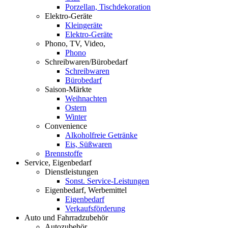
Porzellan, Tischdekoration
Elektro-Geräte
Kleingeräte
Elektro-Geräte
Phono, TV, Video,
Phono
Schreibwaren/Bürobedarf
Schreibwaren
Bürobedarf
Saison-Märkte
Weihnachten
Ostern
Winter
Convenience
Alkoholfreie Getränke
Eis, Süßwaren
Brennstoffe
Service, Eigenbedarf
Dienstleistungen
Sonst. Service-Leistungen
Eigenbedarf, Werbemittel
Eigenbedarf
Verkaufsförderung
Auto und Fahrradzubehör
Autozubehör