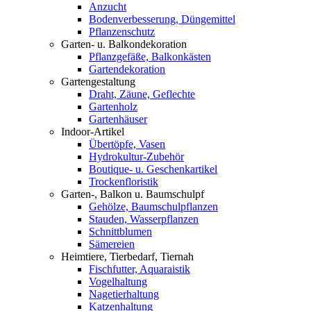
Anzucht
Bodenverbesserung, Düngemittel
Pflanzenschutz
Garten- u. Balkondekoration
Pflanzgefäße, Balkonkästen
Gartendekoration
Gartengestaltung
Draht, Zäune, Geflechte
Gartenholz
Gartenhäuser
Indoor-Artikel
Übertöpfe, Vasen
Hydrokultur-Zubehör
Boutique- u. Geschenkartikel
Trockenfloristik
Garten-, Balkon u. Baumschulpf
Gehölze, Baumschulpflanzen
Stauden, Wasserpflanzen
Schnittblumen
Sämereien
Heimtiere, Tierbedarf, Tiernah
Fischfutter, Aquaraistik
Vogelhaltung
Nagetierhaltung
Katzenhaltung