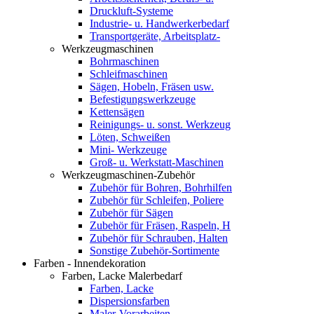
Druckluft-Systeme
Industrie- u. Handwerkerbedarf
Transportgeräte, Arbeitsplatz-
Werkzeugmaschinen
Bohrmaschinen
Schleifmaschinen
Sägen, Hobeln, Fräsen usw.
Befestigungswerkzeuge
Kettensägen
Reinigungs- u. sonst. Werkzeug
Löten, Schweißen
Mini- Werkzeuge
Groß- u. Werkstatt-Maschinen
Werkzeugmaschinen-Zubehör
Zubehör für Bohren, Bohrhilfen
Zubehör für Schleifen, Poliere
Zubehör für Sägen
Zubehör für Fräsen, Raspeln, H
Zubehör für Schrauben, Halten
Sonstige Zubehör-Sortimente
Farben - Innendekoration
Farben, Lacke Malerbedarf
Farben, Lacke
Dispersionsfarben
Maler-Vorarbeiten