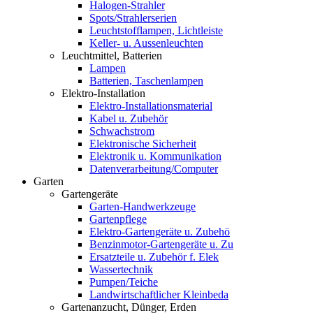
Halogen-Strahler
Spots/Strahlerserien
Leuchtstofflampen, Lichtleiste
Keller- u. Aussenleuchten
Leuchtmittel, Batterien
Lampen
Batterien, Taschenlampen
Elektro-Installation
Elektro-Installationsmaterial
Kabel u. Zubehör
Schwachstrom
Elektronische Sicherheit
Elektronik u. Kommunikation
Datenverarbeitung/Computer
Garten
Gartengeräte
Garten-Handwerkzeuge
Gartenpflege
Elektro-Gartengeräte u. Zubehö
Benzinmotor-Gartengeräte u. Zu
Ersatzteile u. Zubehör f. Elek
Wassertechnik
Pumpen/Teiche
Landwirtschaftlicher Kleinbeda
Gartenanzucht, Dünger, Erden