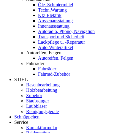
Öle, Schmiermittel
Techn.Wartung
Kfz-Elektrik
Aussenausstattung
Innenausstattung
Autoradio, Phono, Navigation
Transport und Sicherheit
Lackpflege u. -Reparatur
Auto-Winterartikel
Autoreifen, Felgen
Autoreifen, Felgen
Fahrräder
Fahrräder
Fahrrad-Zubehör
STIHL
Rasenbearbeitung
Holzbearbeitung
Zubehör
Staubsauger
Laubbläser
Reinigungsgeräte
Schnäppchen
Service
Kontaktformular
Reklamation