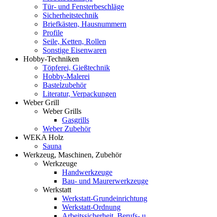
Tür- und Fensterbeschläge
Sicherheitstechnik
Briefkästen, Hausnummern
Profile
Seile, Ketten, Rollen
Sonstige Eisenwaren
Hobby-Techniken
Töpferei, Gießtechnik
Hobby-Malerei
Bastelzubehör
Literatur, Verpackungen
Weber Grill
Weber Grills
Gasgrills
Weber Zubehör
WEKA Holz
Sauna
Werkzeug, Maschinen, Zubehör
Werkzeuge
Handwerkzeuge
Bau- und Maurerwerkzeuge
Werkstatt
Werkstatt-Grundeinrichtung
Werkstatt-Ordnung
Arbeitssicherheit, Berufs- u.