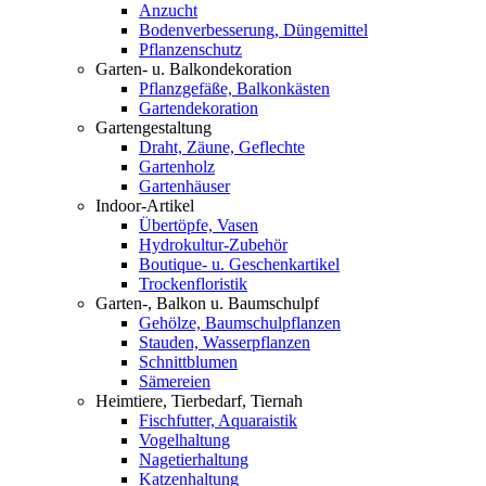
Anzucht
Bodenverbesserung, Düngemittel
Pflanzenschutz
Garten- u. Balkondekoration
Pflanzgefäße, Balkonkästen
Gartendekoration
Gartengestaltung
Draht, Zäune, Geflechte
Gartenholz
Gartenhäuser
Indoor-Artikel
Übertöpfe, Vasen
Hydrokultur-Zubehör
Boutique- u. Geschenkartikel
Trockenfloristik
Garten-, Balkon u. Baumschulpf
Gehölze, Baumschulpflanzen
Stauden, Wasserpflanzen
Schnittblumen
Sämereien
Heimtiere, Tierbedarf, Tiernah
Fischfutter, Aquaraistik
Vogelhaltung
Nagetierhaltung
Katzenhaltung