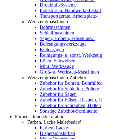
Druckluft-Systeme
Industrie- u. Handwerkerbedarf
Transportgeräte, Arbeitsplatz-
Werkzeugmaschinen
Bohrmaschinen
Schleifmaschinen
Sägen, Hobeln, Fräsen usw.
Befestigungswerkzeuge
Kettensägen
Reinigungs- u. sonst. Werkzeug
Löten, Schweißen
Mini- Werkzeuge
Groß- u. Werkstatt-Maschinen
Werkzeugmaschinen-Zubehör
Zubehör für Bohren, Bohrhilfen
Zubehör für Schleifen, Poliere
Zubehör für Sägen
Zubehör für Fräsen, Raspeln, H
Zubehör für Schrauben, Halten
Sonstige Zubehör-Sortimente
Farben - Innendekoration
Farben, Lacke Malerbedarf
Farben, Lacke
Dispersionsfarben
Maler-Vorarbeiten