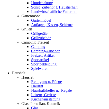
Hundehaltung
Sonst. Zubehör f. Haustierhalt
Landwirtschaftliche Futtermitt
Gartenmöbel
Gartenmöbel
Auflagen, Kissen, Schirme
Grillen
Grillgeräte
Grillzubehör
Camping, Freizeit
Camping
Camping-Zubehör
Freizeit-Artikel
Sportartikel
Sportbekleidung
Spielwaren
Haushalt
Hausrat
Reinigung u. Pflege
Hausrat
Haushaltshelfer u. -Regale
Leitern, Gerüste
Küchenausstattung
Glas, Porzellan, Keramik
Glas