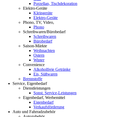
Porzellan, Tischdekoration
Elektro-Geräte
Kleingeräte
Elektro-Geräte
Phono, TV, Video,
Phono
Schreibwaren/Bürobedarf
Schreibwaren
Bürobedarf
Saison-Märkte
Weihnachten
Ostern
Winter
Convenience
Alkoholfreie Getränke
Eis, Süßwaren
Brennstoffe
Service, Eigenbedarf
Dienstleistungen
Sonst. Service-Leistungen
Eigenbedarf, Werbemittel
Eigenbedarf
Verkaufsförderung
Auto und Fahrradzubehör
Autozubehör