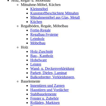
Holz, Regal- u. Möbelbau
Mitnahme-Möbel, Küchen
Kleinmöbel
Kunststoffbeschichtete Mitnahm
Mitnahmemöbel aus Glas, Metall
Küchen
Regalböden, Regale, Möbelbau
Fertig-Regale
Regalbau-Systeme
Leimholz
Möbelbau
Holz
Holz-Zuschnitt
Bau-, Kantholz
Hobelware
Leisten
Wand- u. Deckenverkleidung
Parkett, Dielen, Laminat
Balkonbretter, Verkleidungen,
Bauelemente
Innentüren und Zargen
Haustüren und Vordächer
Stahlbauelemente
Fenster u. Zubehör
Rolläden, Markisen