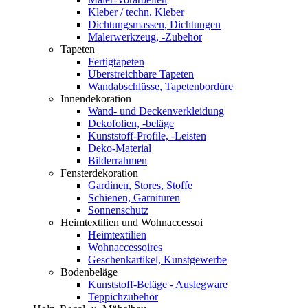
Kleber / techn. Kleber
Dichtungsmassen, Dichtungen
Malerwerkzeug, -Zubehör
Tapeten
Fertigtapeten
Überstreichbare Tapeten
Wandabschlüsse, Tapetenbordüre
Innendekoration
Wand- und Deckenverkleidung
Dekofolien, -beläge
Kunststoff-Profile, -Leisten
Deko-Material
Bilderrahmen
Fensterdekoration
Gardinen, Stores, Stoffe
Schienen, Garnituren
Sonnenschutz
Heimtextilien und Wohnaccessoi
Heimtextilien
Wohnaccessoires
Geschenkartikel, Kunstgewerbe
Bodenbeläge
Kunststoff-Beläge - Auslegware
Teppichzubehör