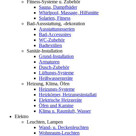
Fitness-Systeme u. Zubehör
Sauna, Dampfbäder
Whirlpool, Massage, Hilfsmitte
Solarien, Fitness
Bad-Aussstattung, -dekoration
Ausstattungsserien
Bad-Accessoires
WC-Zubehör
Badtextilien
Sanitär-Installation
Grund-Installation
Armaturen
Dusch-Zubehör
Lüftungs-Systeme
Heißwassergeräte
Heizung, Klima, Öfen
Heizungs-Systeme
Heizkörper, Heizungsinstallati
Elektrische Heizgeräte
Öfen und Kamine
Klima u. Raumluft, Wasser
Elektro
Leuchten, Lampen
Wand- u. Deckenleuchten
Wohnraum-Leuchten