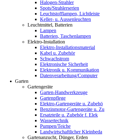
Halogen-Strahler
Spots/Strahlerserien
Leuchtstofflampen, Lichtleiste
Keller- u. Aussenleuchten
Leuchtmittel, Batterien
Lampen
Batterien, Taschenlampen
Elektro-Installation
Elektro-Installationsmaterial
Kabel u. Zubehör
Schwachstrom
Elektronische Sicherheit
Elektronik u. Kommunikation
Datenverarbeitung/Computer
Garten
Gartengeräte
Garten-Handwerkzeuge
Gartenpflege
Elektro-Gartengeräte u. Zubehö
Benzinmotor-Gartengeräte u. Zu
Ersatzteile u. Zubehör f. Elek
Wassertechnik
Pumpen/Teiche
Landwirtschaftlicher Kleinbeda
Gartenanzucht, Dünger, Erden