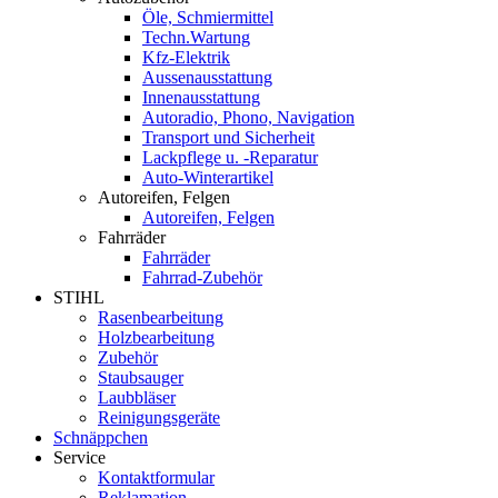
Öle, Schmiermittel
Techn.Wartung
Kfz-Elektrik
Aussenausstattung
Innenausstattung
Autoradio, Phono, Navigation
Transport und Sicherheit
Lackpflege u. -Reparatur
Auto-Winterartikel
Autoreifen, Felgen
Autoreifen, Felgen
Fahrräder
Fahrräder
Fahrrad-Zubehör
STIHL
Rasenbearbeitung
Holzbearbeitung
Zubehör
Staubsauger
Laubbläser
Reinigungsgeräte
Schnäppchen
Service
Kontaktformular
Reklamation