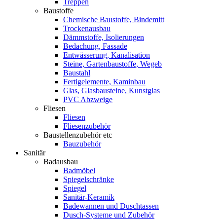
Treppen
Baustoffe
Chemische Baustoffe, Bindemitt
Trockenausbau
Dämmstoffe, Isolierungen
Bedachung, Fassade
Entwässerung, Kanalisation
Steine, Gartenbaustoffe, Wegeb
Baustahl
Fertigelemente, Kaminbau
Glas, Glasbausteine, Kunstglas
PVC Abzweige
Fliesen
Fliesen
Fliesenzubehör
Baustellenzubehör etc
Bauzubehör
Sanitär
Badausbau
Badmöbel
Spiegelschränke
Spiegel
Sanitär-Keramik
Badewannen und Duschtassen
Dusch-Systeme und Zubehör