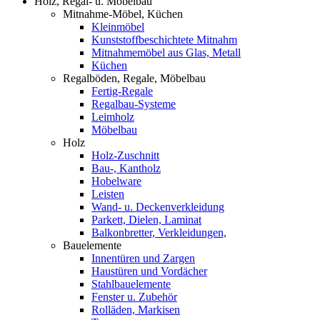
Holz, Regal- u. Möbelbau
Mitnahme-Möbel, Küchen
Kleinmöbel
Kunststoffbeschichtete Mitnahm
Mitnahmemöbel aus Glas, Metall
Küchen
Regalböden, Regale, Möbelbau
Fertig-Regale
Regalbau-Systeme
Leimholz
Möbelbau
Holz
Holz-Zuschnitt
Bau-, Kantholz
Hobelware
Leisten
Wand- u. Deckenverkleidung
Parkett, Dielen, Laminat
Balkonbretter, Verkleidungen,
Bauelemente
Innentüren und Zargen
Haustüren und Vordächer
Stahlbauelemente
Fenster u. Zubehör
Rolläden, Markisen