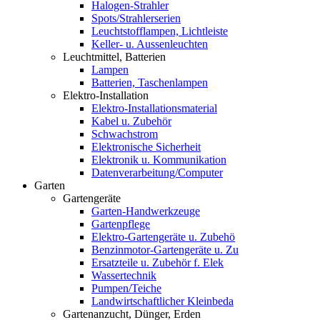
Halogen-Strahler
Spots/Strahlerserien
Leuchtstofflampen, Lichtleiste
Keller- u. Aussenleuchten
Leuchtmittel, Batterien
Lampen
Batterien, Taschenlampen
Elektro-Installation
Elektro-Installationsmaterial
Kabel u. Zubehör
Schwachstrom
Elektronische Sicherheit
Elektronik u. Kommunikation
Datenverarbeitung/Computer
Garten
Gartengeräte
Garten-Handwerkzeuge
Gartenpflege
Elektro-Gartengeräte u. Zubehö
Benzinmotor-Gartengeräte u. Zu
Ersatzteile u. Zubehör f. Elek
Wassertechnik
Pumpen/Teiche
Landwirtschaftlicher Kleinbeda
Gartenanzucht, Dünger, Erden