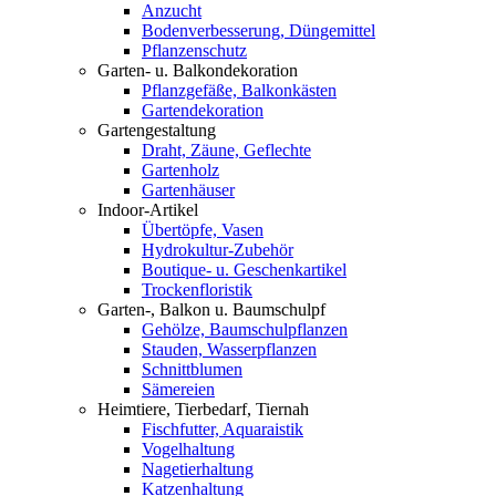
Anzucht
Bodenverbesserung, Düngemittel
Pflanzenschutz
Garten- u. Balkondekoration
Pflanzgefäße, Balkonkästen
Gartendekoration
Gartengestaltung
Draht, Zäune, Geflechte
Gartenholz
Gartenhäuser
Indoor-Artikel
Übertöpfe, Vasen
Hydrokultur-Zubehör
Boutique- u. Geschenkartikel
Trockenfloristik
Garten-, Balkon u. Baumschulpf
Gehölze, Baumschulpflanzen
Stauden, Wasserpflanzen
Schnittblumen
Sämereien
Heimtiere, Tierbedarf, Tiernah
Fischfutter, Aquaraistik
Vogelhaltung
Nagetierhaltung
Katzenhaltung