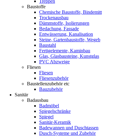
Treppen
Baustoffe
Chemische Baustoffe, Bindemitt
Trockenausbau
Dämmstoffe, Isolierungen
Bedachung, Fassade
Entwässerung, Kanalisation
Steine, Gartenbaustoffe, Wegeb
Baustahl
Fertigelemente, Kaminbau
Glas, Glasbausteine, Kunstglas
PVC Abzweige
Fliesen
Fliesen
Fliesenzubehör
Baustellenzubehör etc
Bauzubehör
Sanitär
Badausbau
Badmöbel
Spiegelschränke
Spiegel
Sanitär-Keramik
Badewannen und Duschtassen
Dusch-Systeme und Zubehör