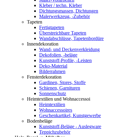
Kleber / techn. Kleber
Dichtungsmassen, Dichtungen
Malerwerkzeug, -Zubehör
Tapeten
Fertigtapeten
Überstreichbare Tapeten
Wandabschlüsse, Tapetenbordüre
Innendekoration
Wand- und Deckenverkleidung
Dekofolien, -beläge
Kunststoff-Profile, -Leisten
Deko-Material
Bilderrahmen
Fensterdekoration
Gardinen, Stores, Stoffe
Schienen, Garnituren
Sonnenschutz
Heimtextilien und Wohnaccessoi
Heimtextilien
Wohnaccessoires
Geschenkartikel, Kunstgewerbe
Bodenbeläge
Kunststoff-Beläge - Auslegware
Teppichzubehör