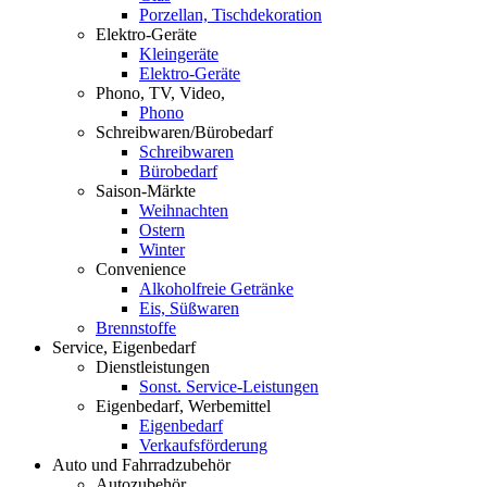
Porzellan, Tischdekoration
Elektro-Geräte
Kleingeräte
Elektro-Geräte
Phono, TV, Video,
Phono
Schreibwaren/Bürobedarf
Schreibwaren
Bürobedarf
Saison-Märkte
Weihnachten
Ostern
Winter
Convenience
Alkoholfreie Getränke
Eis, Süßwaren
Brennstoffe
Service, Eigenbedarf
Dienstleistungen
Sonst. Service-Leistungen
Eigenbedarf, Werbemittel
Eigenbedarf
Verkaufsförderung
Auto und Fahrradzubehör
Autozubehör