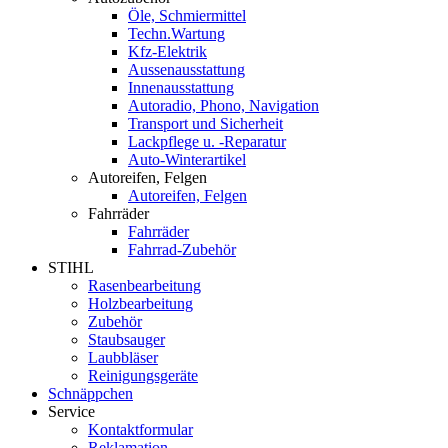
Öle, Schmiermittel
Techn.Wartung
Kfz-Elektrik
Aussenausstattung
Innenausstattung
Autoradio, Phono, Navigation
Transport und Sicherheit
Lackpflege u. -Reparatur
Auto-Winterartikel
Autoreifen, Felgen
Autoreifen, Felgen
Fahrräder
Fahrräder
Fahrrad-Zubehör
STIHL
Rasenbearbeitung
Holzbearbeitung
Zubehör
Staubsauger
Laubbläser
Reinigungsgeräte
Schnäppchen
Service
Kontaktformular
Reklamation