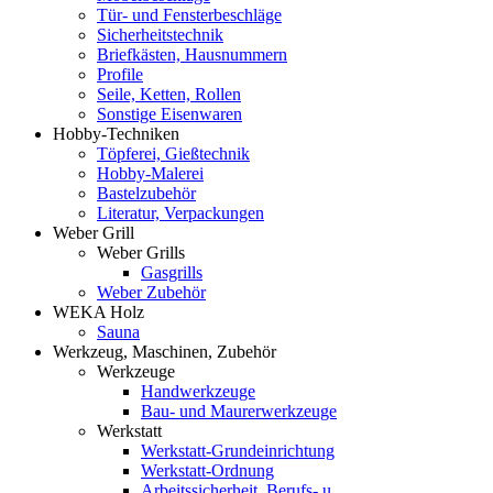
Tür- und Fensterbeschläge
Sicherheitstechnik
Briefkästen, Hausnummern
Profile
Seile, Ketten, Rollen
Sonstige Eisenwaren
Hobby-Techniken
Töpferei, Gießtechnik
Hobby-Malerei
Bastelzubehör
Literatur, Verpackungen
Weber Grill
Weber Grills
Gasgrills
Weber Zubehör
WEKA Holz
Sauna
Werkzeug, Maschinen, Zubehör
Werkzeuge
Handwerkzeuge
Bau- und Maurerwerkzeuge
Werkstatt
Werkstatt-Grundeinrichtung
Werkstatt-Ordnung
Arbeitssicherheit, Berufs- u.