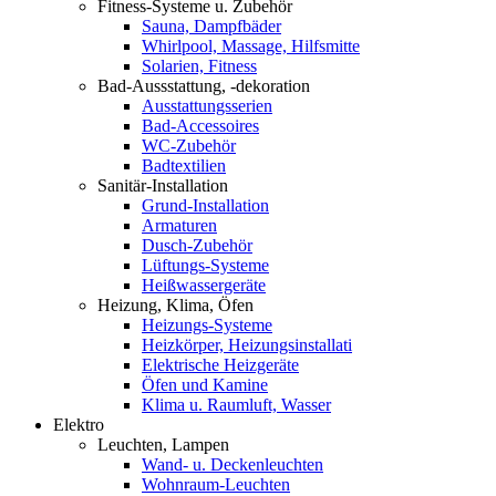
Fitness-Systeme u. Zubehör
Sauna, Dampfbäder
Whirlpool, Massage, Hilfsmitte
Solarien, Fitness
Bad-Aussstattung, -dekoration
Ausstattungsserien
Bad-Accessoires
WC-Zubehör
Badtextilien
Sanitär-Installation
Grund-Installation
Armaturen
Dusch-Zubehör
Lüftungs-Systeme
Heißwassergeräte
Heizung, Klima, Öfen
Heizungs-Systeme
Heizkörper, Heizungsinstallati
Elektrische Heizgeräte
Öfen und Kamine
Klima u. Raumluft, Wasser
Elektro
Leuchten, Lampen
Wand- u. Deckenleuchten
Wohnraum-Leuchten