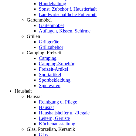
Hundehaltung
Sonst. Zubehör f. Haustierhalt
Landwirtschaftliche Futtermitt
Gartenmöbel
Gartenmöbel
Auflagen, Kissen, Schirme
Grillen
Grillgeräte
Grillzubehör
Camping, Freizeit
Camping
Camping-Zubehör
Freizeit-Artikel
Sportartikel
Sportbekleidung
Spielwaren
Haushalt
Hausrat
Reinigung u. Pflege
Hausrat
Haushaltshelfer u. -Regale
Leitern, Gerüste
Küchenausstattung
Glas, Porzellan, Keramik
Glas