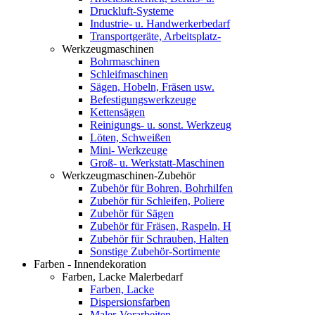
Druckluft-Systeme
Industrie- u. Handwerkerbedarf
Transportgeräte, Arbeitsplatz-
Werkzeugmaschinen
Bohrmaschinen
Schleifmaschinen
Sägen, Hobeln, Fräsen usw.
Befestigungswerkzeuge
Kettensägen
Reinigungs- u. sonst. Werkzeug
Löten, Schweißen
Mini- Werkzeuge
Groß- u. Werkstatt-Maschinen
Werkzeugmaschinen-Zubehör
Zubehör für Bohren, Bohrhilfen
Zubehör für Schleifen, Poliere
Zubehör für Sägen
Zubehör für Fräsen, Raspeln, H
Zubehör für Schrauben, Halten
Sonstige Zubehör-Sortimente
Farben - Innendekoration
Farben, Lacke Malerbedarf
Farben, Lacke
Dispersionsfarben
Maler-Vorarbeiten