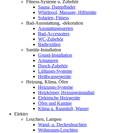
Fitness-Systeme u. Zubehör
Sauna, Dampfbäder
Whirlpool, Massage, Hilfsmitte
Solarien, Fitness
Bad-Aussstattung, -dekoration
Ausstattungsserien
Bad-Accessoires
WC-Zubehör
Badtextilien
Sanitär-Installation
Grund-Installation
Armaturen
Dusch-Zubehör
Lüftungs-Systeme
Heißwassergeräte
Heizung, Klima, Öfen
Heizungs-Systeme
Heizkörper, Heizungsinstallati
Elektrische Heizgeräte
Öfen und Kamine
Klima u. Raumluft, Wasser
Elektro
Leuchten, Lampen
Wand- u. Deckenleuchten
Wohnraum-Leuchten