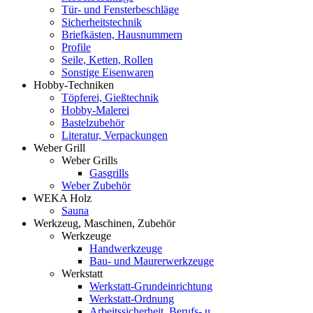
Tür- und Fensterbeschläge
Sicherheitstechnik
Briefkästen, Hausnummern
Profile
Seile, Ketten, Rollen
Sonstige Eisenwaren
Hobby-Techniken
Töpferei, Gießtechnik
Hobby-Malerei
Bastelzubehör
Literatur, Verpackungen
Weber Grill
Weber Grills
Gasgrills
Weber Zubehör
WEKA Holz
Sauna
Werkzeug, Maschinen, Zubehör
Werkzeuge
Handwerkzeuge
Bau- und Maurerwerkzeuge
Werkstatt
Werkstatt-Grundeinrichtung
Werkstatt-Ordnung
Arbeitssicherheit, Berufs- u.