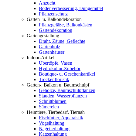
Anzucht
Bodenverbesserung, Düngemittel
Pflanzenschutz
Garten- u. Balkondekoration
Pflanzgefäße, Balkonkästen
Gartendekoration
Gartengestaltung
Draht, Zäune, Geflechte
Gartenholz
Gartenhäuser
Indoor-Artikel
Übertöpfe, Vasen
Hydrokultur-Zubehör
Boutique- u. Geschenkartikel
Trockenfloristik
Garten-, Balkon u. Baumschulpf
Gehölze, Baumschulpflanzen
Stauden, Wasserpflanzen
Schnittblumen
Sämereien
Heimtiere, Tierbedarf, Tiernah
Fischfutter, Aquaraistik
Vogelhaltung
Nagetierhaltung
Katzenhaltung