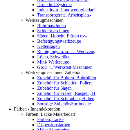
Druckluft-Systeme
Industrie- u. Handwerkerbedarf
Transportgeräte, Arbeitsplatz-
Werkzeugmaschinen
Bohrmaschinen
Schleifmaschinen
Sägen, Hobeln, Fräsen usw.
Befestigungswerkzeuge
Kettensägen
Reinigungs- u. sonst. Werkzeug
Löten, Schweißen
Mini- Werkzeuge
Groß- u. Werkstatt-Maschinen
Werkzeugmaschinen-Zubehör
Zubehör für Bohren, Bohrhilfen
Zubehör für Schleifen, Poliere
Zubehör für Sägen
Zubehör für Fräsen, Raspeln, H
Zubehör für Schrauben, Halten
Sonstige Zubehör-Sortimente
Farben - Innendekoration
Farben, Lacke Malerbedarf
Farben, Lacke
Dispersionsfarben
Maler-Vorarbeiten