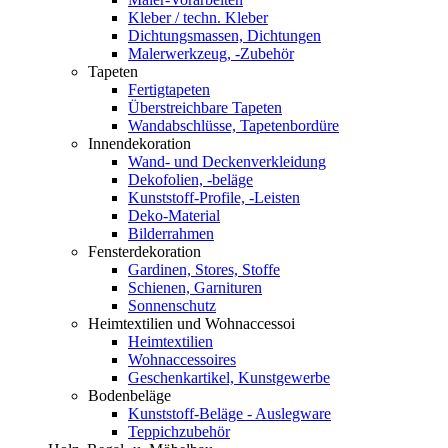
Kleber / techn. Kleber
Dichtungsmassen, Dichtungen
Malerwerkzeug, -Zubehör
Tapeten
Fertigtapeten
Überstreichbare Tapeten
Wandabschlüsse, Tapetenbordüre
Innendekoration
Wand- und Deckenverkleidung
Dekofolien, -beläge
Kunststoff-Profile, -Leisten
Deko-Material
Bilderrahmen
Fensterdekoration
Gardinen, Stores, Stoffe
Schienen, Garnituren
Sonnenschutz
Heimtextilien und Wohnaccessoi
Heimtextilien
Wohnaccessoires
Geschenkartikel, Kunstgewerbe
Bodenbeläge
Kunststoff-Beläge - Auslegware
Teppichzubehör