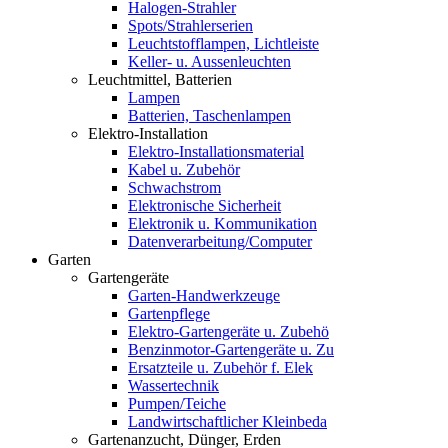
Halogen-Strahler
Spots/Strahlerserien
Leuchtstofflampen, Lichtleiste
Keller- u. Aussenleuchten
Leuchtmittel, Batterien
Lampen
Batterien, Taschenlampen
Elektro-Installation
Elektro-Installationsmaterial
Kabel u. Zubehör
Schwachstrom
Elektronische Sicherheit
Elektronik u. Kommunikation
Datenverarbeitung/Computer
Garten
Gartengeräte
Garten-Handwerkzeuge
Gartenpflege
Elektro-Gartengeräte u. Zubehö
Benzinmotor-Gartengeräte u. Zu
Ersatzteile u. Zubehör f. Elek
Wassertechnik
Pumpen/Teiche
Landwirtschaftlicher Kleinbeda
Gartenanzucht, Dünger, Erden