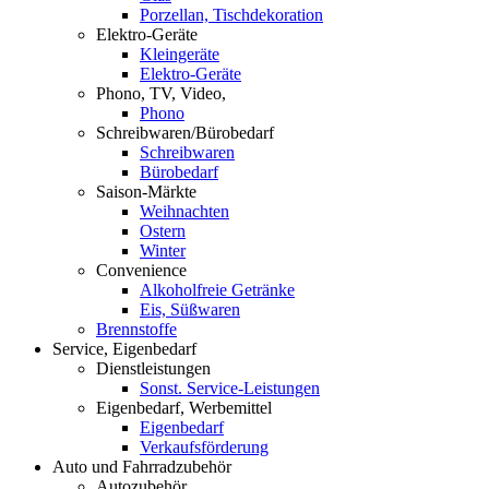
Porzellan, Tischdekoration
Elektro-Geräte
Kleingeräte
Elektro-Geräte
Phono, TV, Video,
Phono
Schreibwaren/Bürobedarf
Schreibwaren
Bürobedarf
Saison-Märkte
Weihnachten
Ostern
Winter
Convenience
Alkoholfreie Getränke
Eis, Süßwaren
Brennstoffe
Service, Eigenbedarf
Dienstleistungen
Sonst. Service-Leistungen
Eigenbedarf, Werbemittel
Eigenbedarf
Verkaufsförderung
Auto und Fahrradzubehör
Autozubehör