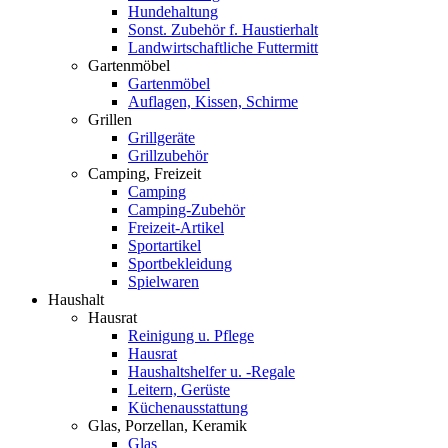
Hundehaltung
Sonst. Zubehör f. Haustierhalt
Landwirtschaftliche Futtermitt
Gartenmöbel
Gartenmöbel
Auflagen, Kissen, Schirme
Grillen
Grillgeräte
Grillzubehör
Camping, Freizeit
Camping
Camping-Zubehör
Freizeit-Artikel
Sportartikel
Sportbekleidung
Spielwaren
Haushalt
Hausrat
Reinigung u. Pflege
Hausrat
Haushaltshelfer u. -Regale
Leitern, Gerüste
Küchenausstattung
Glas, Porzellan, Keramik
Glas