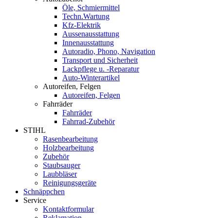
Öle, Schmiermittel
Techn.Wartung
Kfz-Elektrik
Aussenausstattung
Innenausstattung
Autoradio, Phono, Navigation
Transport und Sicherheit
Lackpflege u. -Reparatur
Auto-Winterartikel
Autoreifen, Felgen
Autoreifen, Felgen
Fahrräder
Fahrräder
Fahrrad-Zubehör
STIHL
Rasenbearbeitung
Holzbearbeitung
Zubehör
Staubsauger
Laubbläser
Reinigungsgeräte
Schnäppchen
Service
Kontaktformular
Reklamation