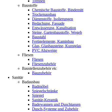
Treppen
Baustoffe
Chemische Baustoffe, Bindemitt
Trockenausbau
Dämmstoffe, Isolierungen
Bedachung, Fassade
Entwässerung, Kanalisation
Steine, Gartenbaustoffe, Wegeb
Baustahl
Fertigelemente, Kaminbau
Glas, Glasbausteine, Kunstglas
PVC Abzweige
Fliesen
Fliesen
Fliesenzubehör
Baustellenzubehör etc
Bauzubehör
Sanitär
Badausbau
Badmöbel
Spiegelschränke
Spiegel
Sanitär-Keramik
Badewannen und Duschtassen
Dusch-Systeme und Zubehör