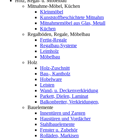
Holz, Regal- u. Möbelbau
Mitnahme-Möbel, Küchen
Kleinmöbel
Kunststoffbeschichtete Mitnahm
Mitnahmemöbel aus Glas, Metall
Küchen
Regalböden, Regale, Möbelbau
Fertig-Regale
Regalbau-Systeme
Leimholz
Möbelbau
Holz
Holz-Zuschnitt
Bau-, Kantholz
Hobelware
Leisten
Wand- u. Deckenverkleidung
Parkett, Dielen, Laminat
Balkonbretter, Verkleidungen,
Bauelemente
Innentüren und Zargen
Haustüren und Vordächer
Stahlbauelemente
Fenster u. Zubehör
Rolläden, Markisen