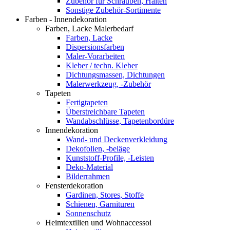
Zubehör für Schrauben, Halten
Sonstige Zubehör-Sortimente
Farben - Innendekoration
Farben, Lacke Malerbedarf
Farben, Lacke
Dispersionsfarben
Maler-Vorarbeiten
Kleber / techn. Kleber
Dichtungsmassen, Dichtungen
Malerwerkzeug, -Zubehör
Tapeten
Fertigtapeten
Überstreichbare Tapeten
Wandabschlüsse, Tapetenbordüre
Innendekoration
Wand- und Deckenverkleidung
Dekofolien, -beläge
Kunststoff-Profile, -Leisten
Deko-Material
Bilderrahmen
Fensterdekoration
Gardinen, Stores, Stoffe
Schienen, Garnituren
Sonnenschutz
Heimtextilien und Wohnaccessoi