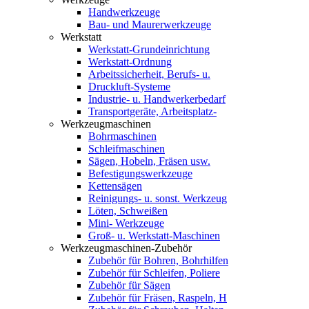
Handwerkzeuge
Bau- und Maurerwerkzeuge
Werkstatt
Werkstatt-Grundeinrichtung
Werkstatt-Ordnung
Arbeitssicherheit, Berufs- u.
Druckluft-Systeme
Industrie- u. Handwerkerbedarf
Transportgeräte, Arbeitsplatz-
Werkzeugmaschinen
Bohrmaschinen
Schleifmaschinen
Sägen, Hobeln, Fräsen usw.
Befestigungswerkzeuge
Kettensägen
Reinigungs- u. sonst. Werkzeug
Löten, Schweißen
Mini- Werkzeuge
Groß- u. Werkstatt-Maschinen
Werkzeugmaschinen-Zubehör
Zubehör für Bohren, Bohrhilfen
Zubehör für Schleifen, Poliere
Zubehör für Sägen
Zubehör für Fräsen, Raspeln, H