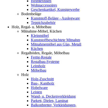
Heimtextilien
Wohnaccessoires
Geschenkartikel, Kunstgewerbe
Bodenbeläge
Kunststoff-Beläge - Auslegware
Teppichzubehör
Holz, Regal- u. Möbelbau
Mitnahme-Möbel, Küchen
Kleinmöbel
Kunststoffbeschichtete Mitnahm
Mitnahmemöbel aus Glas, Metall
Küchen
Regalböden, Regale, Möbelbau
Fertig-Regale
Regalbau-Systeme
Leimholz
Möbelbau
Holz
Holz-Zuschnitt
Bau-, Kantholz
Hobelware
Leisten
Wand- u. Deckenverkleidung
Parkett, Dielen, Laminat
Balkonbretter, Verkleidungen,