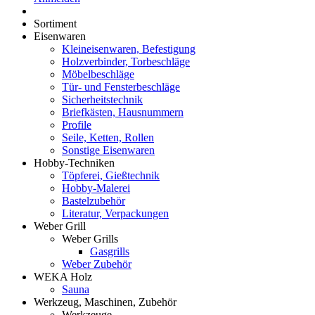
Sortiment
Eisenwaren
Kleineisenwaren, Befestigung
Holzverbinder, Torbeschläge
Möbelbeschläge
Tür- und Fensterbeschläge
Sicherheitstechnik
Briefkästen, Hausnummern
Profile
Seile, Ketten, Rollen
Sonstige Eisenwaren
Hobby-Techniken
Töpferei, Gießtechnik
Hobby-Malerei
Bastelzubehör
Literatur, Verpackungen
Weber Grill
Weber Grills
Gasgrills
Weber Zubehör
WEKA Holz
Sauna
Werkzeug, Maschinen, Zubehör
Werkzeuge