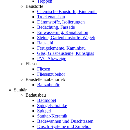
Treppen
Baustoffe
Chemische Baustoffe, Bindemitt
Trockenausbau
Dämmstoffe, Isolierungen
Bedachung, Fassade
Entwässerung, Kanalisation
Steine, Gartenbaustoffe, Wegeb
Baustahl
Fertigelemente, Kaminbau
Glas, Glasbausteine, Kunstglas
PVC Abzweige
Fliesen
Fliesen
Fliesenzubehör
Baustellenzubehör etc
Bauzubehör
Sanitär
Badausbau
Badmöbel
Spiegelschränke
Spiegel
Sanitär-Keramik
Badewannen und Duschtassen
Dusch-Systeme und Zubehör