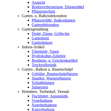
Anzucht
Bodenverbesserung, Düngemittel
Pflanzenschutz
Garten- u. Balkondekoration
Pflanzgefäße, Balkonkästen
Gartendekoration
Gartengestaltung
Draht, Zäune, Geflechte
Gartenholz
Gartenhäuser
Indoor-Artikel
Übertöpfe, Vasen
Hydrokultur-Zubehör
Boutique- u. Geschenkartikel
Trockenfloristik
Garten-, Balkon u. Baumschulpf
Gehölze, Baumschulpflanzen
Stauden, Wasserpflanzen
Schnittblumen
Sämereien
Heimtiere, Tierbedarf, Tiernah
Fischfutter, Aquaraistik
Vogelhaltung
Nagetierhaltung
Katzenhaltung