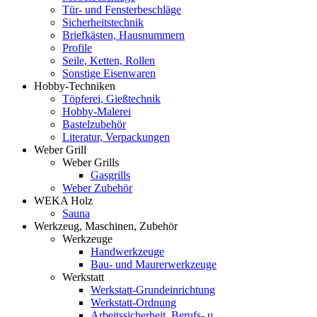
Tür- und Fensterbeschläge
Sicherheitstechnik
Briefkästen, Hausnummern
Profile
Seile, Ketten, Rollen
Sonstige Eisenwaren
Hobby-Techniken
Töpferei, Gießtechnik
Hobby-Malerei
Bastelzubehör
Literatur, Verpackungen
Weber Grill
Weber Grills
Gasgrills
Weber Zubehör
WEKA Holz
Sauna
Werkzeug, Maschinen, Zubehör
Werkzeuge
Handwerkzeuge
Bau- und Maurerwerkzeuge
Werkstatt
Werkstatt-Grundeinrichtung
Werkstatt-Ordnung
Arbeitssicherheit, Berufs- u.