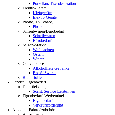
Porzellan, Tischdekoration
Elektro-Geräte
Kleingeräte
Elektro-Geräte
Phono, TV, Video,
Phono
Schreibwaren/Bürobedarf
Schreibwaren
Bürobedarf
Saison-Märkte
Weihnachten
Ostern
Winter
Convenience
Alkoholfreie Getränke
Eis, Süßwaren
Brennstoffe
Service, Eigenbedarf
Dienstleistungen
Sonst. Service-Leistungen
Eigenbedarf, Werbemittel
Eigenbedarf
Verkaufsförderung
Auto und Fahrradzubehör
Autozubehör