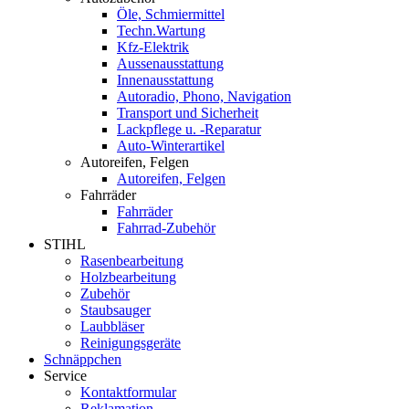
Öle, Schmiermittel
Techn.Wartung
Kfz-Elektrik
Aussenausstattung
Innenausstattung
Autoradio, Phono, Navigation
Transport und Sicherheit
Lackpflege u. -Reparatur
Auto-Winterartikel
Autoreifen, Felgen
Autoreifen, Felgen
Fahrräder
Fahrräder
Fahrrad-Zubehör
STIHL
Rasenbearbeitung
Holzbearbeitung
Zubehör
Staubsauger
Laubbläser
Reinigungsgeräte
Schnäppchen
Service
Kontaktformular
Reklamation