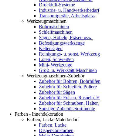
Druckluft-Systeme
Industrie- u. Handwerkerbedarf
Transportgeräte, Arbeitsplatz-
Werkzeugmaschinen
Bohrmaschinen
Schleifmaschinen
Sägen, Hobeln, Fräsen usw.
Befestigungswerkzeuge
Kettensägen
Reinigungs- u. sonst. Werkzeug
Löten, Schweißen
Mini- Werkzeuge
Groß- u. Werkstatt-Maschinen
Werkzeugmaschinen-Zubehör
Zubehör für Bohren, Bohrhilfen
Zubehör für Schleifen, Poliere
Zubehör für Sägen
Zubehör für Fräsen, Raspeln, H
Zubehör für Schrauben, Halten
Sonstige Zubehör-Sortimente
Farben - Innendekoration
Farben, Lacke Malerbedarf
Farben, Lacke
Dispersionsfarben
Maler-Vorarbeiten