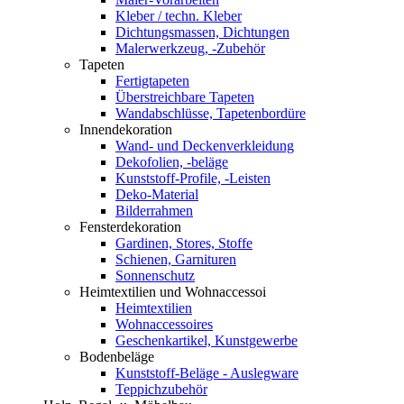
Kleber / techn. Kleber
Dichtungsmassen, Dichtungen
Malerwerkzeug, -Zubehör
Tapeten
Fertigtapeten
Überstreichbare Tapeten
Wandabschlüsse, Tapetenbordüre
Innendekoration
Wand- und Deckenverkleidung
Dekofolien, -beläge
Kunststoff-Profile, -Leisten
Deko-Material
Bilderrahmen
Fensterdekoration
Gardinen, Stores, Stoffe
Schienen, Garnituren
Sonnenschutz
Heimtextilien und Wohnaccessoi
Heimtextilien
Wohnaccessoires
Geschenkartikel, Kunstgewerbe
Bodenbeläge
Kunststoff-Beläge - Auslegware
Teppichzubehör