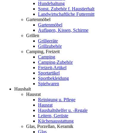
Hundehaltung
Sonst. Zubehör f. Haustierhalt
Landwirtschaftliche Futtermitt
Gartenmöbel
Gartenmöbel
Auflagen, Kissen, Schirme
Grillen
Grillgeräte
Grillzubehör
Camping, Freizeit
Camping
Camping-Zubehör
Freizeit-Artikel
Sportartikel
Sportbekleidung
Spielwaren
Haushalt
Hausrat
Reinigung u. Pflege
Hausrat
Haushaltshelfer u. -Regale
Leitern, Gerüste
Küchenausstattung
Glas, Porzellan, Keramik
Glas