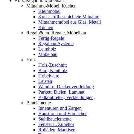
Holz, Regal- u. Möbelbau
Mitnahme-Möbel, Küchen
Kleinmöbel
Kunststoffbeschichtete Mitnahm
Mitnahmemöbel aus Glas, Metall
Küchen
Regalböden, Regale, Möbelbau
Fertig-Regale
Regalbau-Systeme
Leimholz
Möbelbau
Holz
Holz-Zuschnitt
Bau-, Kantholz
Hobelware
Leisten
Wand- u. Deckenverkleidung
Parkett, Dielen, Laminat
Balkonbretter, Verkleidungen,
Bauelemente
Innentüren und Zargen
Haustüren und Vordächer
Stahlbauelemente
Fenster u. Zubehör
Rolläden, Markisen