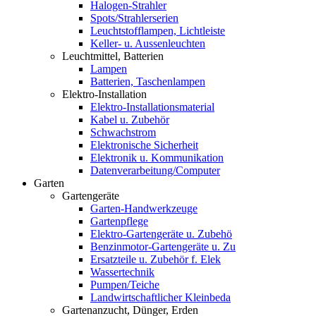
Halogen-Strahler
Spots/Strahlerserien
Leuchtstofflampen, Lichtleiste
Keller- u. Aussenleuchten
Leuchtmittel, Batterien
Lampen
Batterien, Taschenlampen
Elektro-Installation
Elektro-Installationsmaterial
Kabel u. Zubehör
Schwachstrom
Elektronische Sicherheit
Elektronik u. Kommunikation
Datenverarbeitung/Computer
Garten
Gartengeräte
Garten-Handwerkzeuge
Gartenpflege
Elektro-Gartengeräte u. Zubehö
Benzinmotor-Gartengeräte u. Zu
Ersatzteile u. Zubehör f. Elek
Wassertechnik
Pumpen/Teiche
Landwirtschaftlicher Kleinbeda
Gartenanzucht, Dünger, Erden