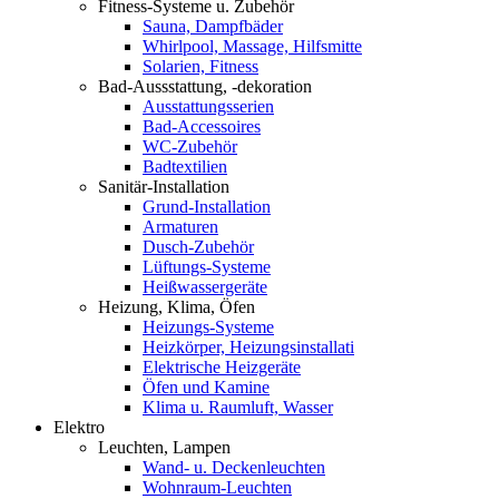
Fitness-Systeme u. Zubehör
Sauna, Dampfbäder
Whirlpool, Massage, Hilfsmitte
Solarien, Fitness
Bad-Aussstattung, -dekoration
Ausstattungsserien
Bad-Accessoires
WC-Zubehör
Badtextilien
Sanitär-Installation
Grund-Installation
Armaturen
Dusch-Zubehör
Lüftungs-Systeme
Heißwassergeräte
Heizung, Klima, Öfen
Heizungs-Systeme
Heizkörper, Heizungsinstallati
Elektrische Heizgeräte
Öfen und Kamine
Klima u. Raumluft, Wasser
Elektro
Leuchten, Lampen
Wand- u. Deckenleuchten
Wohnraum-Leuchten