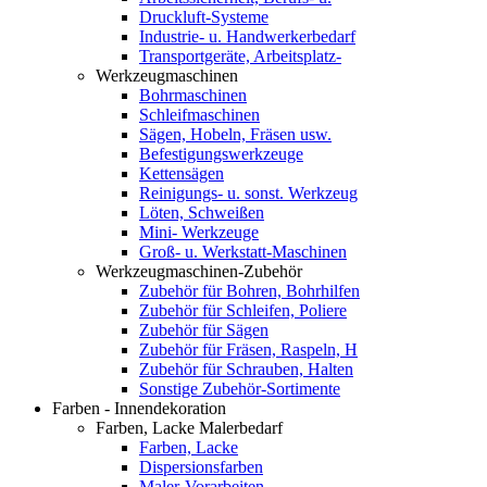
Druckluft-Systeme
Industrie- u. Handwerkerbedarf
Transportgeräte, Arbeitsplatz-
Werkzeugmaschinen
Bohrmaschinen
Schleifmaschinen
Sägen, Hobeln, Fräsen usw.
Befestigungswerkzeuge
Kettensägen
Reinigungs- u. sonst. Werkzeug
Löten, Schweißen
Mini- Werkzeuge
Groß- u. Werkstatt-Maschinen
Werkzeugmaschinen-Zubehör
Zubehör für Bohren, Bohrhilfen
Zubehör für Schleifen, Poliere
Zubehör für Sägen
Zubehör für Fräsen, Raspeln, H
Zubehör für Schrauben, Halten
Sonstige Zubehör-Sortimente
Farben - Innendekoration
Farben, Lacke Malerbedarf
Farben, Lacke
Dispersionsfarben
Maler-Vorarbeiten