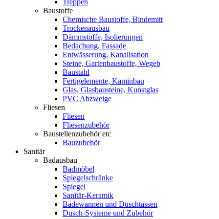
Treppen
Baustoffe
Chemische Baustoffe, Bindemitt
Trockenausbau
Dämmstoffe, Isolierungen
Bedachung, Fassade
Entwässerung, Kanalisation
Steine, Gartenbaustoffe, Wegeb
Baustahl
Fertigelemente, Kaminbau
Glas, Glasbausteine, Kunstglas
PVC Abzweige
Fliesen
Fliesen
Fliesenzubehör
Baustellenzubehör etc
Bauzubehör
Sanitär
Badausbau
Badmöbel
Spiegelschränke
Spiegel
Sanitär-Keramik
Badewannen und Duschtassen
Dusch-Systeme und Zubehör