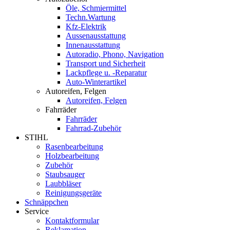
Öle, Schmiermittel
Techn.Wartung
Kfz-Elektrik
Aussenausstattung
Innenausstattung
Autoradio, Phono, Navigation
Transport und Sicherheit
Lackpflege u. -Reparatur
Auto-Winterartikel
Autoreifen, Felgen
Autoreifen, Felgen
Fahrräder
Fahrräder
Fahrrad-Zubehör
STIHL
Rasenbearbeitung
Holzbearbeitung
Zubehör
Staubsauger
Laubbläser
Reinigungsgeräte
Schnäppchen
Service
Kontaktformular
Reklamation