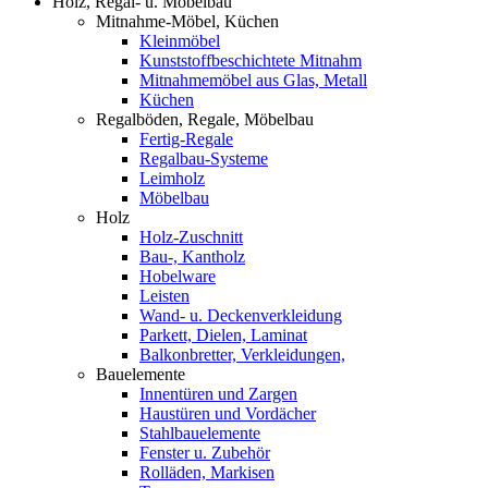
Holz, Regal- u. Möbelbau
Mitnahme-Möbel, Küchen
Kleinmöbel
Kunststoffbeschichtete Mitnahm
Mitnahmemöbel aus Glas, Metall
Küchen
Regalböden, Regale, Möbelbau
Fertig-Regale
Regalbau-Systeme
Leimholz
Möbelbau
Holz
Holz-Zuschnitt
Bau-, Kantholz
Hobelware
Leisten
Wand- u. Deckenverkleidung
Parkett, Dielen, Laminat
Balkonbretter, Verkleidungen,
Bauelemente
Innentüren und Zargen
Haustüren und Vordächer
Stahlbauelemente
Fenster u. Zubehör
Rolläden, Markisen