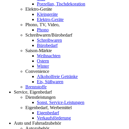
Porzellan, Tischdekoration
Elektro-Geräte
Kleingeräte
Elektro-Geräte
Phono, TV, Video,
Phono
Schreibwaren/Bürobedarf
Schreibwaren
Bürobedarf
Saison-Märkte
Weihnachten
Ostern
Winter
Convenience
Alkoholfreie Getränke
Eis, Süßwaren
Brennstoffe
Service, Eigenbedarf
Dienstleistungen
Sonst. Service-Leistungen
Eigenbedarf, Werbemittel
Eigenbedarf
Verkaufsförderung
Auto und Fahrradzubehör
Autozubehör