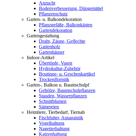
Anzucht
Bodenverbesserung, Düngemittel
Pflanzenschutz
Garten- u. Balkondekoration
Pflanzgefäße, Balkonkästen
Gartendekoration
Gartengestaltung
Draht, Zäune, Geflechte
Gartenholz
Gartenhäuser
Indoor-Artikel
Übertöpfe, Vasen
Hydrokultur-Zubehör
Boutique- u. Geschenkartikel
Trockenfloristik
Garten-, Balkon u. Baumschulpf
Gehölze, Baumschulpflanzen
Stauden, Wasserpflanzen
Schnittblumen
Sämereien
Heimtiere, Tierbedarf, Tiernah
Fischfutter, Aquaraistik
Vogelhaltung
Nagetierhaltung
Katzenhaltung