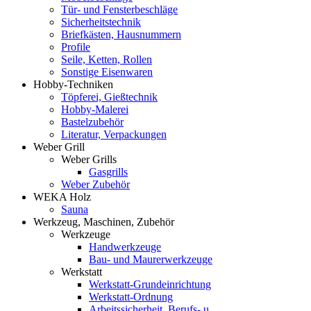
Tür- und Fensterbeschläge
Sicherheitstechnik
Briefkästen, Hausnummern
Profile
Seile, Ketten, Rollen
Sonstige Eisenwaren
Hobby-Techniken
Töpferei, Gießtechnik
Hobby-Malerei
Bastelzubehör
Literatur, Verpackungen
Weber Grill
Weber Grills
Gasgrills
Weber Zubehör
WEKA Holz
Sauna
Werkzeug, Maschinen, Zubehör
Werkzeuge
Handwerkzeuge
Bau- und Maurerwerkzeuge
Werkstatt
Werkstatt-Grundeinrichtung
Werkstatt-Ordnung
Arbeitssicherheit, Berufs- u.