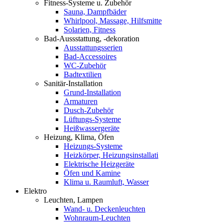
Fitness-Systeme u. Zubehör
Sauna, Dampfbäder
Whirlpool, Massage, Hilfsmitte
Solarien, Fitness
Bad-Aussstattung, -dekoration
Ausstattungsserien
Bad-Accessoires
WC-Zubehör
Badtextilien
Sanitär-Installation
Grund-Installation
Armaturen
Dusch-Zubehör
Lüftungs-Systeme
Heißwassergeräte
Heizung, Klima, Öfen
Heizungs-Systeme
Heizkörper, Heizungsinstallati
Elektrische Heizgeräte
Öfen und Kamine
Klima u. Raumluft, Wasser
Elektro
Leuchten, Lampen
Wand- u. Deckenleuchten
Wohnraum-Leuchten