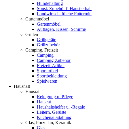
Hundehaltung
Sonst. Zubehör f. Haustierhalt
Landwirtschaftliche Futtermitt
Gartenmöbel
Gartenmöbel
Auflagen, Kissen, Schirme
Grillen
Grillgeräte
Grillzubehör
Camping, Freizeit
Camping
Camping-Zubehör
Freizeit-Artikel
Sportartikel
Sportbekleidung
Spielwaren
Haushalt
Hausrat
Reinigung u. Pflege
Hausrat
Haushaltshelfer u. -Regale
Leitern, Gerüste
Küchenausstattung
Glas, Porzellan, Keramik
Glas