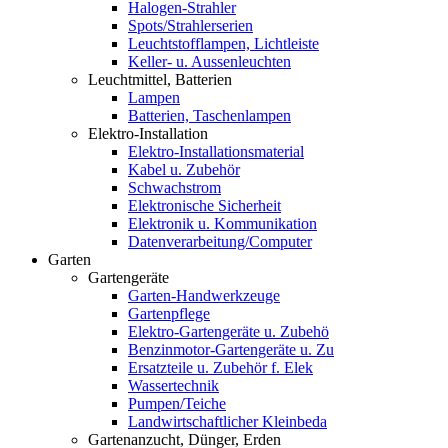
Halogen-Strahler
Spots/Strahlerserien
Leuchtstofflampen, Lichtleiste
Keller- u. Aussenleuchten
Leuchtmittel, Batterien
Lampen
Batterien, Taschenlampen
Elektro-Installation
Elektro-Installationsmaterial
Kabel u. Zubehör
Schwachstrom
Elektronische Sicherheit
Elektronik u. Kommunikation
Datenverarbeitung/Computer
Garten
Gartengeräte
Garten-Handwerkzeuge
Gartenpflege
Elektro-Gartengeräte u. Zubehö
Benzinmotor-Gartengeräte u. Zu
Ersatzteile u. Zubehör f. Elek
Wassertechnik
Pumpen/Teiche
Landwirtschaftlicher Kleinbeda
Gartenanzucht, Dünger, Erden