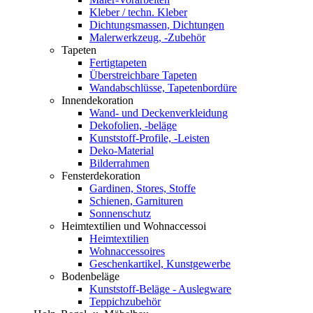
Kleber / techn. Kleber
Dichtungsmassen, Dichtungen
Malerwerkzeug, -Zubehör
Tapeten
Fertigtapeten
Überstreichbare Tapeten
Wandabschlüsse, Tapetenbordüre
Innendekoration
Wand- und Deckenverkleidung
Dekofolien, -beläge
Kunststoff-Profile, -Leisten
Deko-Material
Bilderrahmen
Fensterdekoration
Gardinen, Stores, Stoffe
Schienen, Garnituren
Sonnenschutz
Heimtextilien und Wohnaccessoi
Heimtextilien
Wohnaccessoires
Geschenkartikel, Kunstgewerbe
Bodenbeläge
Kunststoff-Beläge - Auslegware
Teppichzubehör