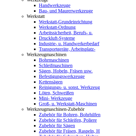
Handwerkzeuge
Bau- und Maurerwerkzeuge
Werkstatt
Werkstatt-Grundeinrichtung
Werkstatt-Ordnung
Arbeitssicherheit, Berufs- u.
Druckluft-Systeme
Industrie- u. Handwerkerbedarf
Transportgeräte, Arbeitsplatz-
Werkzeugmaschinen
Bohrmaschinen
Schleifmaschinen
Sägen, Hobeln, Fräsen usw.
Befestigungswerkzeuge
Kettensägen
Reinigungs- u. sonst. Werkzeug
Löten, Schweißen
Mini- Werkzeuge
Groß- u. Werkstatt-Maschinen
Werkzeugmaschinen-Zubehör
Zubehör für Bohren, Bohrhilfen
Zubehör für Schleifen, Poliere
Zubehör für Sägen
Zubehör für Fräsen, Raspeln, H