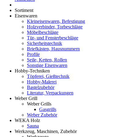
Sortiment
Eisenwaren
Kleineisenwaren, Befestigung
Holzverbinder, Torbeschläge
Möbelbeschläge
Tür- und Fensterbeschläge
Sicherheitstechnik
Briefkästen, Hausnummern
Profile
Seile, Ketten, Rollen
Sonstige Eisenwaren
Hobby-Techniken
Töpferei, Gießtechnik
Hobby-Malerei
Bastelzubehör
Literatur, Verpackungen
Weber Grill
Weber Grills
Gasgrills
Weber Zubehör
WEKA Holz
Sauna
Werkzeug, Maschinen, Zubehör
Werkzeuge