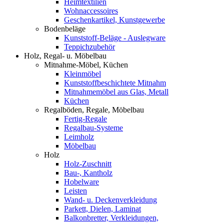
Heimtextilien
Wohnaccessoires
Geschenkartikel, Kunstgewerbe
Bodenbeläge
Kunststoff-Beläge - Auslegware
Teppichzubehör
Holz, Regal- u. Möbelbau
Mitnahme-Möbel, Küchen
Kleinmöbel
Kunststoffbeschichtete Mitnahm
Mitnahmemöbel aus Glas, Metall
Küchen
Regalböden, Regale, Möbelbau
Fertig-Regale
Regalbau-Systeme
Leimholz
Möbelbau
Holz
Holz-Zuschnitt
Bau-, Kantholz
Hobelware
Leisten
Wand- u. Deckenverkleidung
Parkett, Dielen, Laminat
Balkonbretter, Verkleidungen,