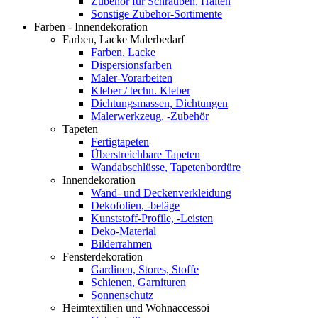
Zubehör für Schrauben, Halten
Sonstige Zubehör-Sortimente
Farben - Innendekoration
Farben, Lacke Malerbedarf
Farben, Lacke
Dispersionsfarben
Maler-Vorarbeiten
Kleber / techn. Kleber
Dichtungsmassen, Dichtungen
Malerwerkzeug, -Zubehör
Tapeten
Fertigtapeten
Überstreichbare Tapeten
Wandabschlüsse, Tapetenbordüre
Innendekoration
Wand- und Deckenverkleidung
Dekofolien, -beläge
Kunststoff-Profile, -Leisten
Deko-Material
Bilderrahmen
Fensterdekoration
Gardinen, Stores, Stoffe
Schienen, Garnituren
Sonnenschutz
Heimtextilien und Wohnaccessoi