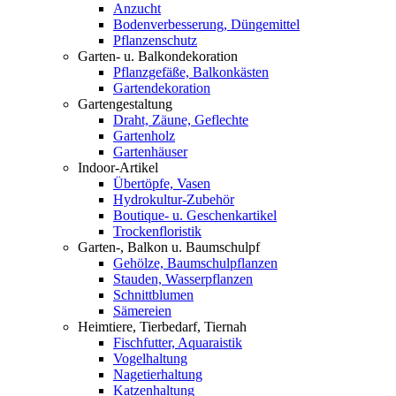
Anzucht
Bodenverbesserung, Düngemittel
Pflanzenschutz
Garten- u. Balkondekoration
Pflanzgefäße, Balkonkästen
Gartendekoration
Gartengestaltung
Draht, Zäune, Geflechte
Gartenholz
Gartenhäuser
Indoor-Artikel
Übertöpfe, Vasen
Hydrokultur-Zubehör
Boutique- u. Geschenkartikel
Trockenfloristik
Garten-, Balkon u. Baumschulpf
Gehölze, Baumschulpflanzen
Stauden, Wasserpflanzen
Schnittblumen
Sämereien
Heimtiere, Tierbedarf, Tiernah
Fischfutter, Aquaraistik
Vogelhaltung
Nagetierhaltung
Katzenhaltung