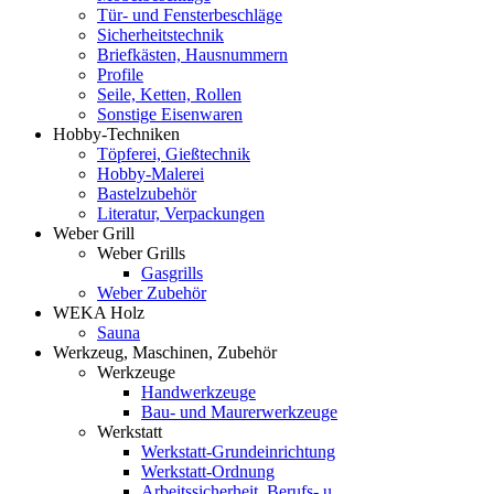
Tür- und Fensterbeschläge
Sicherheitstechnik
Briefkästen, Hausnummern
Profile
Seile, Ketten, Rollen
Sonstige Eisenwaren
Hobby-Techniken
Töpferei, Gießtechnik
Hobby-Malerei
Bastelzubehör
Literatur, Verpackungen
Weber Grill
Weber Grills
Gasgrills
Weber Zubehör
WEKA Holz
Sauna
Werkzeug, Maschinen, Zubehör
Werkzeuge
Handwerkzeuge
Bau- und Maurerwerkzeuge
Werkstatt
Werkstatt-Grundeinrichtung
Werkstatt-Ordnung
Arbeitssicherheit, Berufs- u.