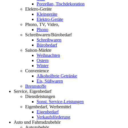
Porzellan, Tischdekoration
Elektro-Geräte
Kleingeräte
Elektro-Geräte
Phono, TV, Video,
Phono
Schreibwaren/Bürobedarf
Schreibwaren
Bürobedarf
Saison-Märkte
Weihnachten
Ostern
Winter
Convenience
Alkoholfreie Getränke
Eis, Süßwaren
Brennstoffe
Service, Eigenbedarf
Dienstleistungen
Sonst. Service-Leistungen
Eigenbedarf, Werbemittel
Eigenbedarf
Verkaufsförderung
Auto und Fahrradzubehör
Autozubehör