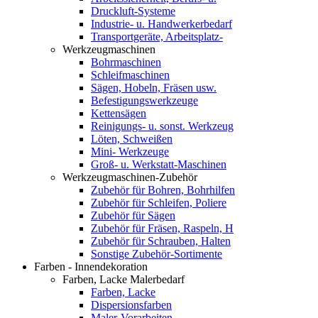
Druckluft-Systeme
Industrie- u. Handwerkerbedarf
Transportgeräte, Arbeitsplatz-
Werkzeugmaschinen
Bohrmaschinen
Schleifmaschinen
Sägen, Hobeln, Fräsen usw.
Befestigungswerkzeuge
Kettensägen
Reinigungs- u. sonst. Werkzeug
Löten, Schweißen
Mini- Werkzeuge
Groß- u. Werkstatt-Maschinen
Werkzeugmaschinen-Zubehör
Zubehör für Bohren, Bohrhilfen
Zubehör für Schleifen, Poliere
Zubehör für Sägen
Zubehör für Fräsen, Raspeln, H
Zubehör für Schrauben, Halten
Sonstige Zubehör-Sortimente
Farben - Innendekoration
Farben, Lacke Malerbedarf
Farben, Lacke
Dispersionsfarben
Maler-Vorarbeiten