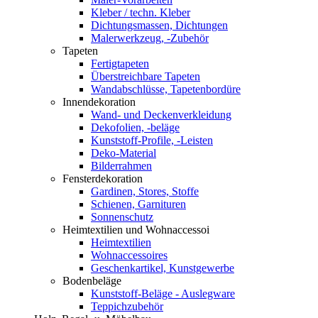
Kleber / techn. Kleber
Dichtungsmassen, Dichtungen
Malerwerkzeug, -Zubehör
Tapeten
Fertigtapeten
Überstreichbare Tapeten
Wandabschlüsse, Tapetenbordüre
Innendekoration
Wand- und Deckenverkleidung
Dekofolien, -beläge
Kunststoff-Profile, -Leisten
Deko-Material
Bilderrahmen
Fensterdekoration
Gardinen, Stores, Stoffe
Schienen, Garnituren
Sonnenschutz
Heimtextilien und Wohnaccessoi
Heimtextilien
Wohnaccessoires
Geschenkartikel, Kunstgewerbe
Bodenbeläge
Kunststoff-Beläge - Auslegware
Teppichzubehör