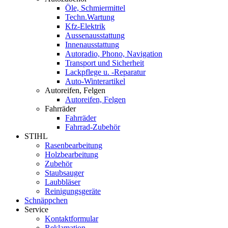
Öle, Schmiermittel
Techn.Wartung
Kfz-Elektrik
Aussenausstattung
Innenausstattung
Autoradio, Phono, Navigation
Transport und Sicherheit
Lackpflege u. -Reparatur
Auto-Winterartikel
Autoreifen, Felgen
Autoreifen, Felgen
Fahrräder
Fahrräder
Fahrrad-Zubehör
STIHL
Rasenbearbeitung
Holzbearbeitung
Zubehör
Staubsauger
Laubbläser
Reinigungsgeräte
Schnäppchen
Service
Kontaktformular
Reklamation