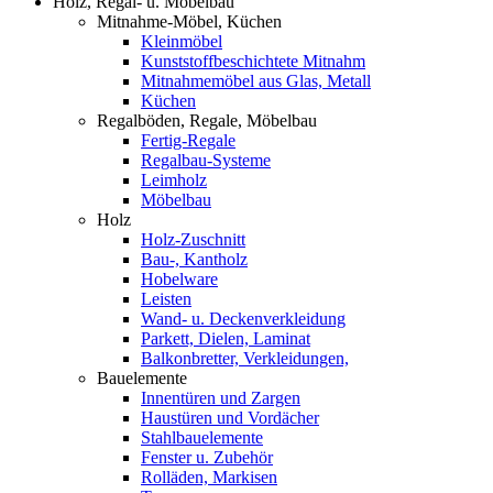
Holz, Regal- u. Möbelbau
Mitnahme-Möbel, Küchen
Kleinmöbel
Kunststoffbeschichtete Mitnahm
Mitnahmemöbel aus Glas, Metall
Küchen
Regalböden, Regale, Möbelbau
Fertig-Regale
Regalbau-Systeme
Leimholz
Möbelbau
Holz
Holz-Zuschnitt
Bau-, Kantholz
Hobelware
Leisten
Wand- u. Deckenverkleidung
Parkett, Dielen, Laminat
Balkonbretter, Verkleidungen,
Bauelemente
Innentüren und Zargen
Haustüren und Vordächer
Stahlbauelemente
Fenster u. Zubehör
Rolläden, Markisen