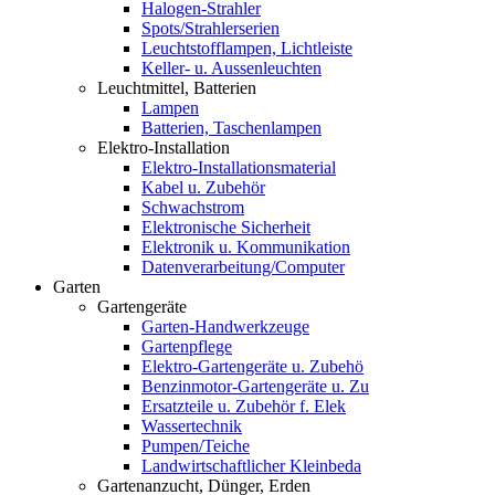
Halogen-Strahler
Spots/Strahlerserien
Leuchtstofflampen, Lichtleiste
Keller- u. Aussenleuchten
Leuchtmittel, Batterien
Lampen
Batterien, Taschenlampen
Elektro-Installation
Elektro-Installationsmaterial
Kabel u. Zubehör
Schwachstrom
Elektronische Sicherheit
Elektronik u. Kommunikation
Datenverarbeitung/Computer
Garten
Gartengeräte
Garten-Handwerkzeuge
Gartenpflege
Elektro-Gartengeräte u. Zubehö
Benzinmotor-Gartengeräte u. Zu
Ersatzteile u. Zubehör f. Elek
Wassertechnik
Pumpen/Teiche
Landwirtschaftlicher Kleinbeda
Gartenanzucht, Dünger, Erden