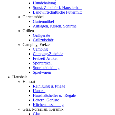
Hundehaltung
Sonst. Zubehör f. Haustierhalt
Landwirtschaftliche Futtermitt
Gartenmöbel
Gartenmöbel
Auflagen, Kissen, Schirme
Grillen
Grillgeräte
Grillzubehör
Camping, Freizeit
Camping
Camping-Zubehör
Freizeit-Artikel
Sportartikel
Sportbekleidung
Spielwaren
Haushalt
Hausrat
Reinigung u. Pflege
Hausrat
Haushaltshelfer u. -Regale
Leitern, Gerüste
Küchenausstattung
Glas, Porzellan, Keramik
Glas