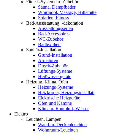
Fitness-Systeme u. Zubehör
Sauna, Dampfbäder
Whirlpool, Massage, Hilfsmitte
Solarien, Fitness
Bad-Aussstattung, -dekoration
Ausstattungsserien
Bad-Accessoires
WC-Zubehör
Badtextilien
Sanitär-Installation
Grund-Installation
Armaturen
Dusch-Zubehör
Lüftungs-Systeme
Heißwassergeräte
Heizung, Klima, Öfen
Heizungs-Systeme
Heizkörper, Heizungsinstallati
Elektrische Heizgeräte
Öfen und Kamine
Klima u. Raumluft, Wasser
Elektro
Leuchten, Lampen
Wand- u. Deckenleuchten
Wohnraum-Leuchten