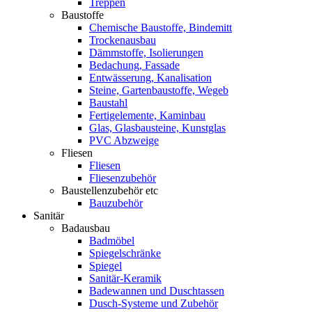
Treppen
Baustoffe
Chemische Baustoffe, Bindemitt
Trockenausbau
Dämmstoffe, Isolierungen
Bedachung, Fassade
Entwässerung, Kanalisation
Steine, Gartenbaustoffe, Wegeb
Baustahl
Fertigelemente, Kaminbau
Glas, Glasbausteine, Kunstglas
PVC Abzweige
Fliesen
Fliesen
Fliesenzubehör
Baustellenzubehör etc
Bauzubehör
Sanitär
Badausbau
Badmöbel
Spiegelschränke
Spiegel
Sanitär-Keramik
Badewannen und Duschtassen
Dusch-Systeme und Zubehör