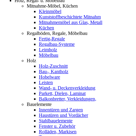
Holz, Regal- u. Möbelbau
Mitnahme-Möbel, Küchen
Kleinmöbel
Kunststoffbeschichtete Mitnahm
Mitnahmemöbel aus Glas, Metall
Küchen
Regalböden, Regale, Möbelbau
Fertig-Regale
Regalbau-Systeme
Leimholz
Möbelbau
Holz
Holz-Zuschnitt
Bau-, Kantholz
Hobelware
Leisten
Wand- u. Deckenverkleidung
Parkett, Dielen, Laminat
Balkonbretter, Verkleidungen,
Bauelemente
Innentüren und Zargen
Haustüren und Vordächer
Stahlbauelemente
Fenster u. Zubehör
Rolläden, Markisen