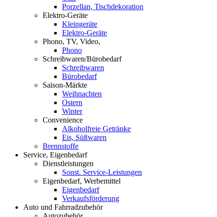
Porzellan, Tischdekoration
Elektro-Geräte
Kleingeräte
Elektro-Geräte
Phono, TV, Video,
Phono
Schreibwaren/Bürobedarf
Schreibwaren
Bürobedarf
Saison-Märkte
Weihnachten
Ostern
Winter
Convenience
Alkoholfreie Getränke
Eis, Süßwaren
Brennstoffe
Service, Eigenbedarf
Dienstleistungen
Sonst. Service-Leistungen
Eigenbedarf, Werbemittel
Eigenbedarf
Verkaufsförderung
Auto und Fahrradzubehör
Autozubehör