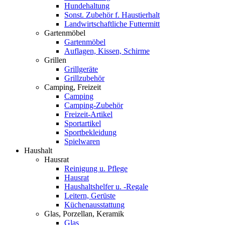
Hundehaltung
Sonst. Zubehör f. Haustierhalt
Landwirtschaftliche Futtermitt
Gartenmöbel
Gartenmöbel
Auflagen, Kissen, Schirme
Grillen
Grillgeräte
Grillzubehör
Camping, Freizeit
Camping
Camping-Zubehör
Freizeit-Artikel
Sportartikel
Sportbekleidung
Spielwaren
Haushalt
Hausrat
Reinigung u. Pflege
Hausrat
Haushaltshelfer u. -Regale
Leitern, Gerüste
Küchenausstattung
Glas, Porzellan, Keramik
Glas