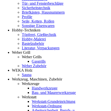
Tür- und Fensterbeschläge
Sicherheitstechnik
Briefkästen, Hausnummern
Profile
Seile, Ketten, Rollen
Sonstige Eisenwaren
Hobby-Techniken
Töpferei, Gießtechnik
Hobby-Malerei
Bastelzubehör
Literatur, Verpackungen
Weber Grill
Weber Grills
Gasgrills
Weber Zubehör
WEKA Holz
Sauna
Werkzeug, Maschinen, Zubehör
Werkzeuge
Handwerkzeuge
Bau- und Maurerwerkzeuge
Werkstatt
Werkstatt-Grundeinrichtung
Werkstatt-Ordnung
Arbeitssicherheit, Berufs- u.