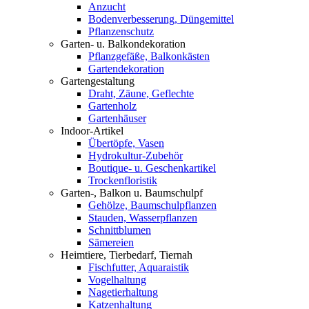
Anzucht
Bodenverbesserung, Düngemittel
Pflanzenschutz
Garten- u. Balkondekoration
Pflanzgefäße, Balkonkästen
Gartendekoration
Gartengestaltung
Draht, Zäune, Geflechte
Gartenholz
Gartenhäuser
Indoor-Artikel
Übertöpfe, Vasen
Hydrokultur-Zubehör
Boutique- u. Geschenkartikel
Trockenfloristik
Garten-, Balkon u. Baumschulpf
Gehölze, Baumschulpflanzen
Stauden, Wasserpflanzen
Schnittblumen
Sämereien
Heimtiere, Tierbedarf, Tiernah
Fischfutter, Aquaraistik
Vogelhaltung
Nagetierhaltung
Katzenhaltung