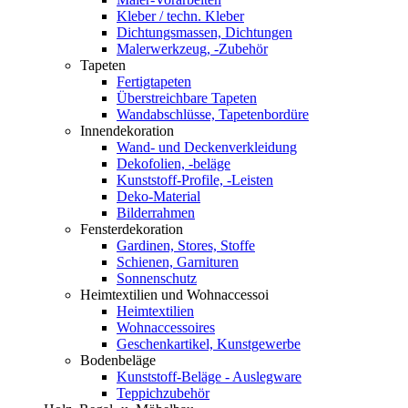
Kleber / techn. Kleber
Dichtungsmassen, Dichtungen
Malerwerkzeug, -Zubehör
Tapeten
Fertigtapeten
Überstreichbare Tapeten
Wandabschlüsse, Tapetenbordüre
Innendekoration
Wand- und Deckenverkleidung
Dekofolien, -beläge
Kunststoff-Profile, -Leisten
Deko-Material
Bilderrahmen
Fensterdekoration
Gardinen, Stores, Stoffe
Schienen, Garnituren
Sonnenschutz
Heimtextilien und Wohnaccessoi
Heimtextilien
Wohnaccessoires
Geschenkartikel, Kunstgewerbe
Bodenbeläge
Kunststoff-Beläge - Auslegware
Teppichzubehör