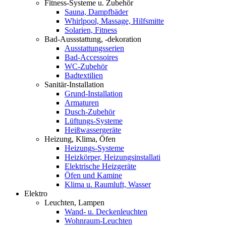
Fitness-Systeme u. Zubehör
Sauna, Dampfbäder
Whirlpool, Massage, Hilfsmitte
Solarien, Fitness
Bad-Aussstattung, -dekoration
Ausstattungsserien
Bad-Accessoires
WC-Zubehör
Badtextilien
Sanitär-Installation
Grund-Installation
Armaturen
Dusch-Zubehör
Lüftungs-Systeme
Heißwassergeräte
Heizung, Klima, Öfen
Heizungs-Systeme
Heizkörper, Heizungsinstallati
Elektrische Heizgeräte
Öfen und Kamine
Klima u. Raumluft, Wasser
Elektro
Leuchten, Lampen
Wand- u. Deckenleuchten
Wohnraum-Leuchten