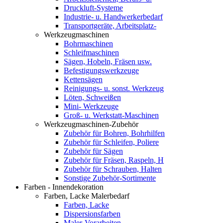
Druckluft-Systeme
Industrie- u. Handwerkerbedarf
Transportgeräte, Arbeitsplatz-
Werkzeugmaschinen
Bohrmaschinen
Schleifmaschinen
Sägen, Hobeln, Fräsen usw.
Befestigungswerkzeuge
Kettensägen
Reinigungs- u. sonst. Werkzeug
Löten, Schweißen
Mini- Werkzeuge
Groß- u. Werkstatt-Maschinen
Werkzeugmaschinen-Zubehör
Zubehör für Bohren, Bohrhilfen
Zubehör für Schleifen, Poliere
Zubehör für Sägen
Zubehör für Fräsen, Raspeln, H
Zubehör für Schrauben, Halten
Sonstige Zubehör-Sortimente
Farben - Innendekoration
Farben, Lacke Malerbedarf
Farben, Lacke
Dispersionsfarben
Maler-Vorarbeiten