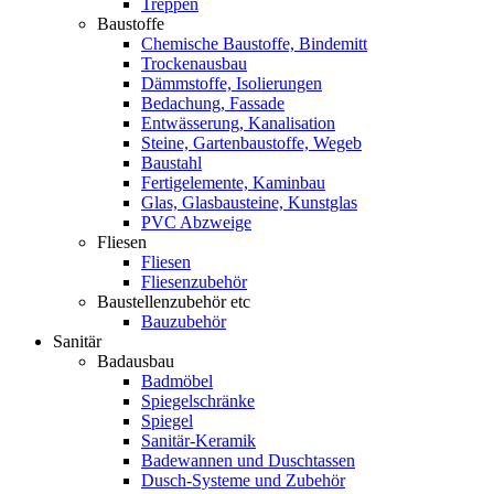
Treppen
Baustoffe
Chemische Baustoffe, Bindemitt
Trockenausbau
Dämmstoffe, Isolierungen
Bedachung, Fassade
Entwässerung, Kanalisation
Steine, Gartenbaustoffe, Wegeb
Baustahl
Fertigelemente, Kaminbau
Glas, Glasbausteine, Kunstglas
PVC Abzweige
Fliesen
Fliesen
Fliesenzubehör
Baustellenzubehör etc
Bauzubehör
Sanitär
Badausbau
Badmöbel
Spiegelschränke
Spiegel
Sanitär-Keramik
Badewannen und Duschtassen
Dusch-Systeme und Zubehör