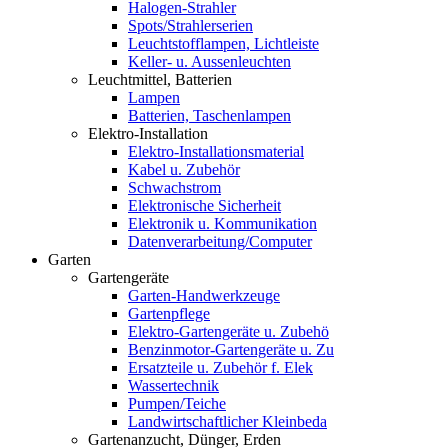
Halogen-Strahler
Spots/Strahlerserien
Leuchtstofflampen, Lichtleiste
Keller- u. Aussenleuchten
Leuchtmittel, Batterien
Lampen
Batterien, Taschenlampen
Elektro-Installation
Elektro-Installationsmaterial
Kabel u. Zubehör
Schwachstrom
Elektronische Sicherheit
Elektronik u. Kommunikation
Datenverarbeitung/Computer
Garten
Gartengeräte
Garten-Handwerkzeuge
Gartenpflege
Elektro-Gartengeräte u. Zubehö
Benzinmotor-Gartengeräte u. Zu
Ersatzteile u. Zubehör f. Elek
Wassertechnik
Pumpen/Teiche
Landwirtschaftlicher Kleinbeda
Gartenanzucht, Dünger, Erden