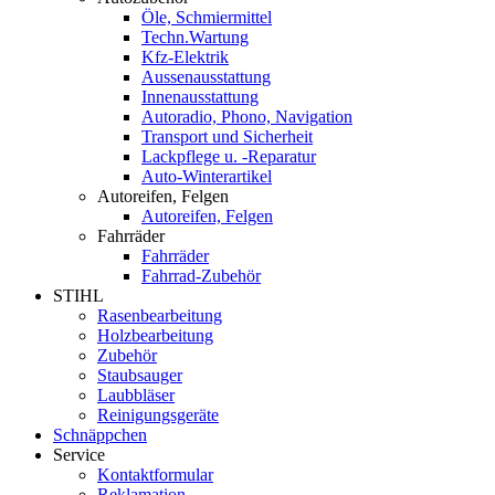
Öle, Schmiermittel
Techn.Wartung
Kfz-Elektrik
Aussenausstattung
Innenausstattung
Autoradio, Phono, Navigation
Transport und Sicherheit
Lackpflege u. -Reparatur
Auto-Winterartikel
Autoreifen, Felgen
Autoreifen, Felgen
Fahrräder
Fahrräder
Fahrrad-Zubehör
STIHL
Rasenbearbeitung
Holzbearbeitung
Zubehör
Staubsauger
Laubbläser
Reinigungsgeräte
Schnäppchen
Service
Kontaktformular
Reklamation