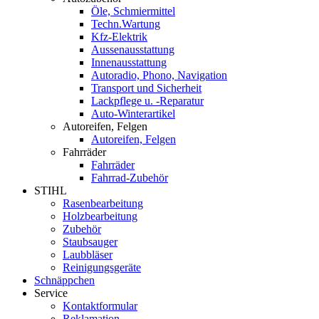
Öle, Schmiermittel
Techn.Wartung
Kfz-Elektrik
Aussenausstattung
Innenausstattung
Autoradio, Phono, Navigation
Transport und Sicherheit
Lackpflege u. -Reparatur
Auto-Winterartikel
Autoreifen, Felgen
Autoreifen, Felgen
Fahrräder
Fahrräder
Fahrrad-Zubehör
STIHL
Rasenbearbeitung
Holzbearbeitung
Zubehör
Staubsauger
Laubbläser
Reinigungsgeräte
Schnäppchen
Service
Kontaktformular
Reklamation