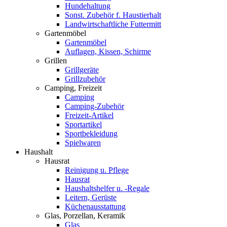
Hundehaltung
Sonst. Zubehör f. Haustierhalt
Landwirtschaftliche Futtermitt
Gartenmöbel
Gartenmöbel
Auflagen, Kissen, Schirme
Grillen
Grillgeräte
Grillzubehör
Camping, Freizeit
Camping
Camping-Zubehör
Freizeit-Artikel
Sportartikel
Sportbekleidung
Spielwaren
Haushalt
Hausrat
Reinigung u. Pflege
Hausrat
Haushaltshelfer u. -Regale
Leitern, Gerüste
Küchenausstattung
Glas, Porzellan, Keramik
Glas