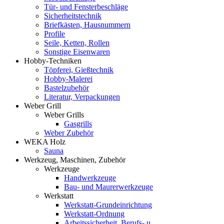
Tür- und Fensterbeschläge
Sicherheitstechnik
Briefkästen, Hausnummern
Profile
Seile, Ketten, Rollen
Sonstige Eisenwaren
Hobby-Techniken
Töpferei, Gießtechnik
Hobby-Malerei
Bastelzubehör
Literatur, Verpackungen
Weber Grill
Weber Grills
Gasgrills
Weber Zubehör
WEKA Holz
Sauna
Werkzeug, Maschinen, Zubehör
Werkzeuge
Handwerkzeuge
Bau- und Maurerwerkzeuge
Werkstatt
Werkstatt-Grundeinrichtung
Werkstatt-Ordnung
Arbeitssicherheit, Berufs- u.