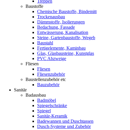
Treppen
Baustoffe
Chemische Baustoffe, Bindemitt
Trockenausbau
Dämmstoffe, Isolierungen
Bedachung, Fassade
Entwässerung, Kanalisation
Steine, Gartenbaustoffe, Wegeb
Baustahl
Fertigelemente, Kaminbau
Glas, Glasbausteine, Kunstglas
PVC Abzweige
Fliesen
Fliesen
Fliesenzubehör
Baustellenzubehör etc
Bauzubehör
Sanitär
Badausbau
Badmöbel
Spiegelschränke
Spiegel
Sanitär-Keramik
Badewannen und Duschtassen
Dusch-Systeme und Zubehör