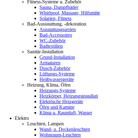
Fitness-Systeme u. Zubehör
Sauna, Dampfbäder
Whirlpool, Massage, Hilfsmitte
Solarien, Fitness
Bad-Aussstattung, -dekoration
Ausstattungsserien
Bad-Accessoires
WC-Zubehör
Badtextilien
Sanitär-Installation
Grund-Installation
Armaturen
Dusch-Zubehör
Lüftungs-Systeme
Heißwassergeräte
Heizung, Klima, Öfen
Heizungs-Systeme
Heizkörper, Heizungsinstallati
Elektrische Heizgeräte
Öfen und Kamine
Klima u. Raumluft, Wasser
Elektro
Leuchten, Lampen
Wand- u. Deckenleuchten
Wohnraum-Leuchten