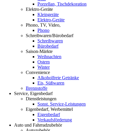
Porzellan, Tischdekoration
Elektro-Geräte
Kleingeräte
Elektro-Geräte
Phono, TV, Video,
Phono
Schreibwaren/Bürobedarf
Schreibwaren
Bürobedarf
Saison-Märkte
Weihnachten
Ostern
Winter
Convenience
Alkoholfreie Getränke
Eis, Süßwaren
Brennstoffe
Service, Eigenbedarf
Dienstleistungen
Sonst. Service-Leistungen
Eigenbedarf, Werbemittel
Eigenbedarf
Verkaufsförderung
Auto und Fahrradzubehör
Autozubehör