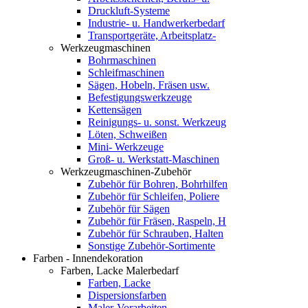
Druckluft-Systeme
Industrie- u. Handwerkerbedarf
Transportgeräte, Arbeitsplatz-
Werkzeugmaschinen
Bohrmaschinen
Schleifmaschinen
Sägen, Hobeln, Fräsen usw.
Befestigungswerkzeuge
Kettensägen
Reinigungs- u. sonst. Werkzeug
Löten, Schweißen
Mini- Werkzeuge
Groß- u. Werkstatt-Maschinen
Werkzeugmaschinen-Zubehör
Zubehör für Bohren, Bohrhilfen
Zubehör für Schleifen, Poliere
Zubehör für Sägen
Zubehör für Fräsen, Raspeln, H
Zubehör für Schrauben, Halten
Sonstige Zubehör-Sortimente
Farben - Innendekoration
Farben, Lacke Malerbedarf
Farben, Lacke
Dispersionsfarben
Maler-Vorarbeiten