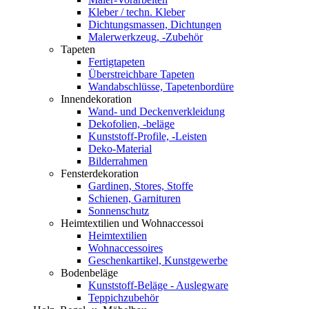
Kleber / techn. Kleber
Dichtungsmassen, Dichtungen
Malerwerkzeug, -Zubehör
Tapeten
Fertigtapeten
Überstreichbare Tapeten
Wandabschlüsse, Tapetenbordüre
Innendekoration
Wand- und Deckenverkleidung
Dekofolien, -beläge
Kunststoff-Profile, -Leisten
Deko-Material
Bilderrahmen
Fensterdekoration
Gardinen, Stores, Stoffe
Schienen, Garnituren
Sonnenschutz
Heimtextilien und Wohnaccessoi
Heimtextilien
Wohnaccessoires
Geschenkartikel, Kunstgewerbe
Bodenbeläge
Kunststoff-Beläge - Auslegware
Teppichzubehör