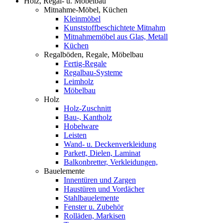
Holz, Regal- u. Möbelbau
Mitnahme-Möbel, Küchen
Kleinmöbel
Kunststoffbeschichtete Mitnahm
Mitnahmemöbel aus Glas, Metall
Küchen
Regalböden, Regale, Möbelbau
Fertig-Regale
Regalbau-Systeme
Leimholz
Möbelbau
Holz
Holz-Zuschnitt
Bau-, Kantholz
Hobelware
Leisten
Wand- u. Deckenverkleidung
Parkett, Dielen, Laminat
Balkonbretter, Verkleidungen,
Bauelemente
Innentüren und Zargen
Haustüren und Vordächer
Stahlbauelemente
Fenster u. Zubehör
Rolläden, Markisen