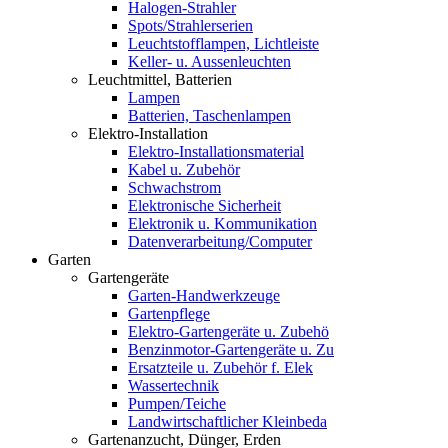
Halogen-Strahler
Spots/Strahlerserien
Leuchtstofflampen, Lichtleiste
Keller- u. Aussenleuchten
Leuchtmittel, Batterien
Lampen
Batterien, Taschenlampen
Elektro-Installation
Elektro-Installationsmaterial
Kabel u. Zubehör
Schwachstrom
Elektronische Sicherheit
Elektronik u. Kommunikation
Datenverarbeitung/Computer
Garten
Gartengeräte
Garten-Handwerkzeuge
Gartenpflege
Elektro-Gartengeräte u. Zubehö
Benzinmotor-Gartengeräte u. Zu
Ersatzteile u. Zubehör f. Elek
Wassertechnik
Pumpen/Teiche
Landwirtschaftlicher Kleinbeda
Gartenanzucht, Dünger, Erden