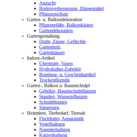
Anzucht
Bodenverbesserung, Düngemittel
Pflanzenschutz
Garten- u. Balkondekoration
Pflanzgefäße, Balkonkästen
Gartendekoration
Gartengestaltung
Draht, Zäune, Geflechte
Gartenholz
Gartenhäuser
Indoor-Artikel
Übertöpfe, Vasen
Hydrokultur-Zubehör
Boutique- u. Geschenkartikel
Trockenfloristik
Garten-, Balkon u. Baumschulpf
Gehölze, Baumschulpflanzen
Stauden, Wasserpflanzen
Schnittblumen
Sämereien
Heimtiere, Tierbedarf, Tiernah
Fischfutter, Aquaraistik
Vogelhaltung
Nagetierhaltung
Katzenhaltung