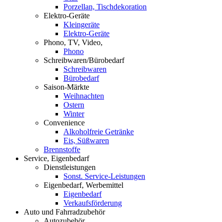
Porzellan, Tischdekoration
Elektro-Geräte
Kleingeräte
Elektro-Geräte
Phono, TV, Video,
Phono
Schreibwaren/Bürobedarf
Schreibwaren
Bürobedarf
Saison-Märkte
Weihnachten
Ostern
Winter
Convenience
Alkoholfreie Getränke
Eis, Süßwaren
Brennstoffe
Service, Eigenbedarf
Dienstleistungen
Sonst. Service-Leistungen
Eigenbedarf, Werbemittel
Eigenbedarf
Verkaufsförderung
Auto und Fahrradzubehör
Autozubehör