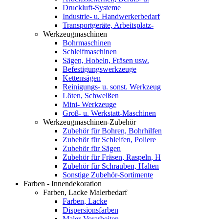
Druckluft-Systeme
Industrie- u. Handwerkerbedarf
Transportgeräte, Arbeitsplatz-
Werkzeugmaschinen
Bohrmaschinen
Schleifmaschinen
Sägen, Hobeln, Fräsen usw.
Befestigungswerkzeuge
Kettensägen
Reinigungs- u. sonst. Werkzeug
Löten, Schweißen
Mini- Werkzeuge
Groß- u. Werkstatt-Maschinen
Werkzeugmaschinen-Zubehör
Zubehör für Bohren, Bohrhilfen
Zubehör für Schleifen, Poliere
Zubehör für Sägen
Zubehör für Fräsen, Raspeln, H
Zubehör für Schrauben, Halten
Sonstige Zubehör-Sortimente
Farben - Innendekoration
Farben, Lacke Malerbedarf
Farben, Lacke
Dispersionsfarben
Maler-Vorarbeiten