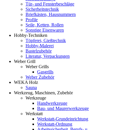
Tür- und Fensterbeschläge
Sicherheitstechnik
Briefkästen, Hausnummern
Profile
Seile, Ketten, Rollen
Sonstige Eisenwaren
Hobby-Techniken
Töpferei, Gießtechnik
Hobby-Malerei
Bastelzubehör
Literatur, Verpackungen
Weber Grill
Weber Grills
Gasgrills
Weber Zubehör
WEKA Holz
Sauna
Werkzeug, Maschinen, Zubehör
Werkzeuge
Handwerkzeuge
Bau- und Maurerwerkzeuge
Werkstatt
Werkstatt-Grundeinrichtung
Werkstatt-Ordnung
Arbeitssicherheit, Berufs- u.