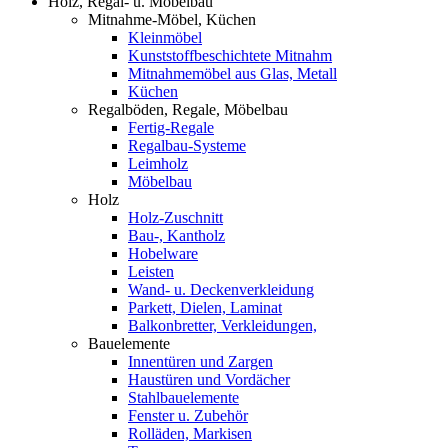
Holz, Regal- u. Möbelbau
Mitnahme-Möbel, Küchen
Kleinmöbel
Kunststoffbeschichtete Mitnahm
Mitnahmemöbel aus Glas, Metall
Küchen
Regalböden, Regale, Möbelbau
Fertig-Regale
Regalbau-Systeme
Leimholz
Möbelbau
Holz
Holz-Zuschnitt
Bau-, Kantholz
Hobelware
Leisten
Wand- u. Deckenverkleidung
Parkett, Dielen, Laminat
Balkonbretter, Verkleidungen,
Bauelemente
Innentüren und Zargen
Haustüren und Vordächer
Stahlbauelemente
Fenster u. Zubehör
Rolläden, Markisen