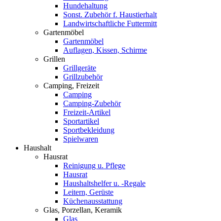
Hundehaltung
Sonst. Zubehör f. Haustierhalt
Landwirtschaftliche Futtermitt
Gartenmöbel
Gartenmöbel
Auflagen, Kissen, Schirme
Grillen
Grillgeräte
Grillzubehör
Camping, Freizeit
Camping
Camping-Zubehör
Freizeit-Artikel
Sportartikel
Sportbekleidung
Spielwaren
Haushalt
Hausrat
Reinigung u. Pflege
Hausrat
Haushaltshelfer u. -Regale
Leitern, Gerüste
Küchenausstattung
Glas, Porzellan, Keramik
Glas