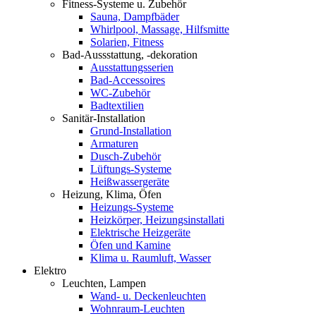
Fitness-Systeme u. Zubehör
Sauna, Dampfbäder
Whirlpool, Massage, Hilfsmitte
Solarien, Fitness
Bad-Aussstattung, -dekoration
Ausstattungsserien
Bad-Accessoires
WC-Zubehör
Badtextilien
Sanitär-Installation
Grund-Installation
Armaturen
Dusch-Zubehör
Lüftungs-Systeme
Heißwassergeräte
Heizung, Klima, Öfen
Heizungs-Systeme
Heizkörper, Heizungsinstallati
Elektrische Heizgeräte
Öfen und Kamine
Klima u. Raumluft, Wasser
Elektro
Leuchten, Lampen
Wand- u. Deckenleuchten
Wohnraum-Leuchten