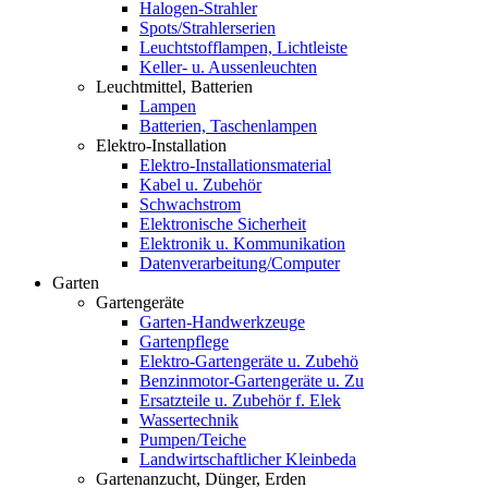
Halogen-Strahler
Spots/Strahlerserien
Leuchtstofflampen, Lichtleiste
Keller- u. Aussenleuchten
Leuchtmittel, Batterien
Lampen
Batterien, Taschenlampen
Elektro-Installation
Elektro-Installationsmaterial
Kabel u. Zubehör
Schwachstrom
Elektronische Sicherheit
Elektronik u. Kommunikation
Datenverarbeitung/Computer
Garten
Gartengeräte
Garten-Handwerkzeuge
Gartenpflege
Elektro-Gartengeräte u. Zubehö
Benzinmotor-Gartengeräte u. Zu
Ersatzteile u. Zubehör f. Elek
Wassertechnik
Pumpen/Teiche
Landwirtschaftlicher Kleinbeda
Gartenanzucht, Dünger, Erden