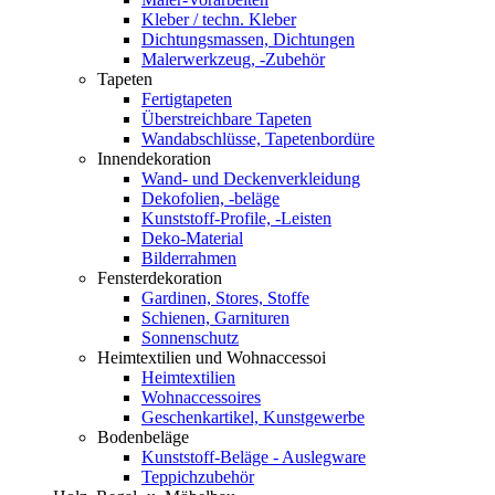
Kleber / techn. Kleber
Dichtungsmassen, Dichtungen
Malerwerkzeug, -Zubehör
Tapeten
Fertigtapeten
Überstreichbare Tapeten
Wandabschlüsse, Tapetenbordüre
Innendekoration
Wand- und Deckenverkleidung
Dekofolien, -beläge
Kunststoff-Profile, -Leisten
Deko-Material
Bilderrahmen
Fensterdekoration
Gardinen, Stores, Stoffe
Schienen, Garnituren
Sonnenschutz
Heimtextilien und Wohnaccessoi
Heimtextilien
Wohnaccessoires
Geschenkartikel, Kunstgewerbe
Bodenbeläge
Kunststoff-Beläge - Auslegware
Teppichzubehör