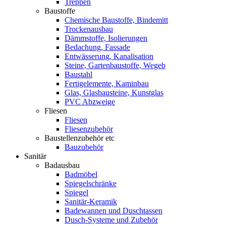
Treppen
Baustoffe
Chemische Baustoffe, Bindemitt
Trockenausbau
Dämmstoffe, Isolierungen
Bedachung, Fassade
Entwässerung, Kanalisation
Steine, Gartenbaustoffe, Wegeb
Baustahl
Fertigelemente, Kaminbau
Glas, Glasbausteine, Kunstglas
PVC Abzweige
Fliesen
Fliesen
Fliesenzubehör
Baustellenzubehör etc
Bauzubehör
Sanitär
Badausbau
Badmöbel
Spiegelschränke
Spiegel
Sanitär-Keramik
Badewannen und Duschtassen
Dusch-Systeme und Zubehör