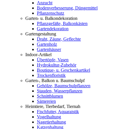
Anzucht
Bodenverbesserung, Düngemittel
Pflanzenschutz
Garten- u. Balkondekoration
Pflanzgefäße, Balkonkästen
Gartendekoration
Gartengestaltung
Draht, Zäune, Geflechte
Gartenholz
Gartenhäuser
Indoor-Artikel
Übertöpfe, Vasen
Hydrokultur-Zubehör
Boutique- u. Geschenkartikel
Trockenfloristik
Garten-, Balkon u. Baumschulpf
Gehölze, Baumschulpflanzen
Stauden, Wasserpflanzen
Schnittblumen
Sämereien
Heimtiere, Tierbedarf, Tiernah
Fischfutter, Aquaraistik
Vogelhaltung
Nagetierhaltung
Katzenhaltung