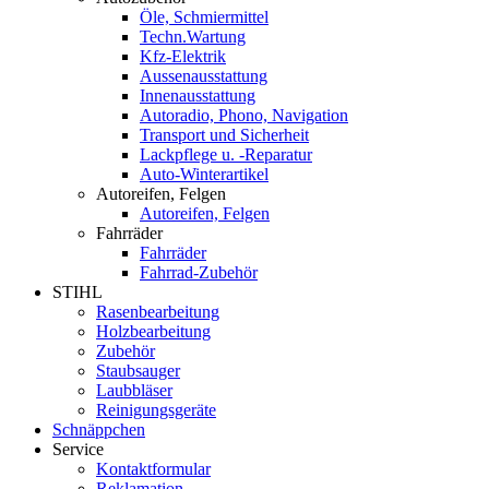
Öle, Schmiermittel
Techn.Wartung
Kfz-Elektrik
Aussenausstattung
Innenausstattung
Autoradio, Phono, Navigation
Transport und Sicherheit
Lackpflege u. -Reparatur
Auto-Winterartikel
Autoreifen, Felgen
Autoreifen, Felgen
Fahrräder
Fahrräder
Fahrrad-Zubehör
STIHL
Rasenbearbeitung
Holzbearbeitung
Zubehör
Staubsauger
Laubbläser
Reinigungsgeräte
Schnäppchen
Service
Kontaktformular
Reklamation