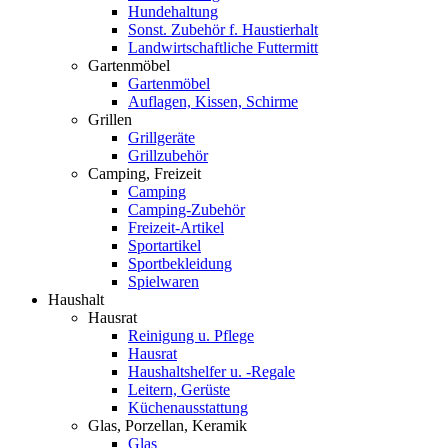
Hundehaltung
Sonst. Zubehör f. Haustierhalt
Landwirtschaftliche Futtermitt
Gartenmöbel
Gartenmöbel
Auflagen, Kissen, Schirme
Grillen
Grillgeräte
Grillzubehör
Camping, Freizeit
Camping
Camping-Zubehör
Freizeit-Artikel
Sportartikel
Sportbekleidung
Spielwaren
Haushalt
Hausrat
Reinigung u. Pflege
Hausrat
Haushaltshelfer u. -Regale
Leitern, Gerüste
Küchenausstattung
Glas, Porzellan, Keramik
Glas