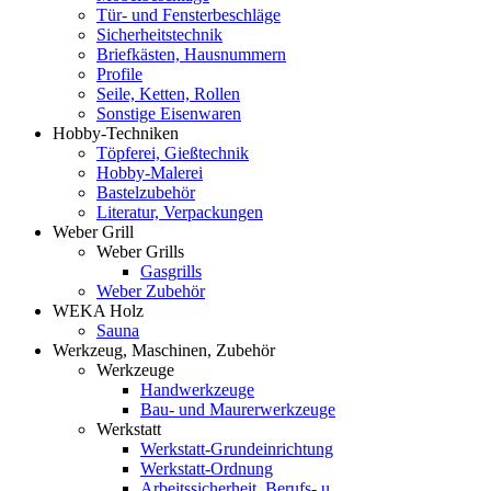
Tür- und Fensterbeschläge
Sicherheitstechnik
Briefkästen, Hausnummern
Profile
Seile, Ketten, Rollen
Sonstige Eisenwaren
Hobby-Techniken
Töpferei, Gießtechnik
Hobby-Malerei
Bastelzubehör
Literatur, Verpackungen
Weber Grill
Weber Grills
Gasgrills
Weber Zubehör
WEKA Holz
Sauna
Werkzeug, Maschinen, Zubehör
Werkzeuge
Handwerkzeuge
Bau- und Maurerwerkzeuge
Werkstatt
Werkstatt-Grundeinrichtung
Werkstatt-Ordnung
Arbeitssicherheit, Berufs- u.