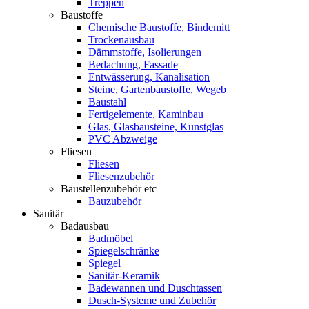
Treppen
Baustoffe
Chemische Baustoffe, Bindemitt
Trockenausbau
Dämmstoffe, Isolierungen
Bedachung, Fassade
Entwässerung, Kanalisation
Steine, Gartenbaustoffe, Wegeb
Baustahl
Fertigelemente, Kaminbau
Glas, Glasbausteine, Kunstglas
PVC Abzweige
Fliesen
Fliesen
Fliesenzubehör
Baustellenzubehör etc
Bauzubehör
Sanitär
Badausbau
Badmöbel
Spiegelschränke
Spiegel
Sanitär-Keramik
Badewannen und Duschtassen
Dusch-Systeme und Zubehör