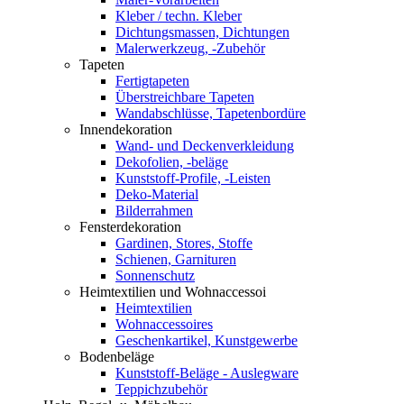
Kleber / techn. Kleber
Dichtungsmassen, Dichtungen
Malerwerkzeug, -Zubehör
Tapeten
Fertigtapeten
Überstreichbare Tapeten
Wandabschlüsse, Tapetenbordüre
Innendekoration
Wand- und Deckenverkleidung
Dekofolien, -beläge
Kunststoff-Profile, -Leisten
Deko-Material
Bilderrahmen
Fensterdekoration
Gardinen, Stores, Stoffe
Schienen, Garnituren
Sonnenschutz
Heimtextilien und Wohnaccessoi
Heimtextilien
Wohnaccessoires
Geschenkartikel, Kunstgewerbe
Bodenbeläge
Kunststoff-Beläge - Auslegware
Teppichzubehör