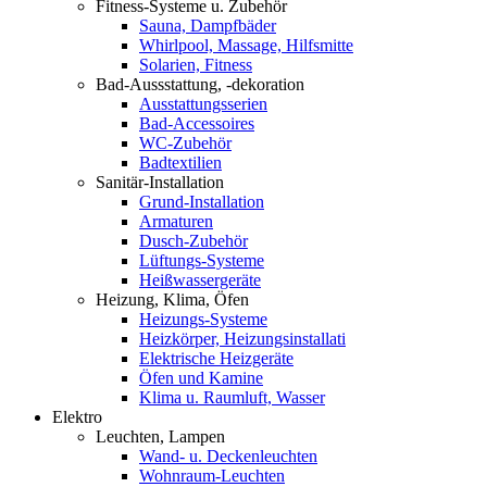
Fitness-Systeme u. Zubehör
Sauna, Dampfbäder
Whirlpool, Massage, Hilfsmitte
Solarien, Fitness
Bad-Aussstattung, -dekoration
Ausstattungsserien
Bad-Accessoires
WC-Zubehör
Badtextilien
Sanitär-Installation
Grund-Installation
Armaturen
Dusch-Zubehör
Lüftungs-Systeme
Heißwassergeräte
Heizung, Klima, Öfen
Heizungs-Systeme
Heizkörper, Heizungsinstallati
Elektrische Heizgeräte
Öfen und Kamine
Klima u. Raumluft, Wasser
Elektro
Leuchten, Lampen
Wand- u. Deckenleuchten
Wohnraum-Leuchten