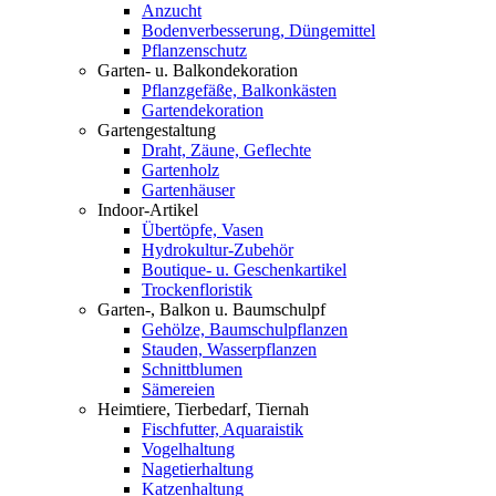
Anzucht
Bodenverbesserung, Düngemittel
Pflanzenschutz
Garten- u. Balkondekoration
Pflanzgefäße, Balkonkästen
Gartendekoration
Gartengestaltung
Draht, Zäune, Geflechte
Gartenholz
Gartenhäuser
Indoor-Artikel
Übertöpfe, Vasen
Hydrokultur-Zubehör
Boutique- u. Geschenkartikel
Trockenfloristik
Garten-, Balkon u. Baumschulpf
Gehölze, Baumschulpflanzen
Stauden, Wasserpflanzen
Schnittblumen
Sämereien
Heimtiere, Tierbedarf, Tiernah
Fischfutter, Aquaraistik
Vogelhaltung
Nagetierhaltung
Katzenhaltung