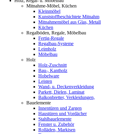
Holz, Regal- u. Möbelbau
Mitnahme-Möbel, Küchen
Kleinmöbel
Kunststoffbeschichtete Mitnahm
Mitnahmemöbel aus Glas, Metall
Küchen
Regalböden, Regale, Möbelbau
Fertig-Regale
Regalbau-Systeme
Leimholz
Möbelbau
Holz
Holz-Zuschnitt
Bau-, Kantholz
Hobelware
Leisten
Wand- u. Deckenverkleidung
Parkett, Dielen, Laminat
Balkonbretter, Verkleidungen,
Bauelemente
Innentüren und Zargen
Haustüren und Vordächer
Stahlbauelemente
Fenster u. Zubehör
Rolläden, Markisen