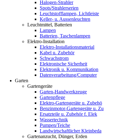
Halogen-Strahler
Spots/Strahlerserien
Leuchtstofflampen, Lichtleiste
Keller- u. Aussenleuchten
Leuchtmittel, Batterien
Lampen
Batterien, Taschenlampen
Elektro-Installation
Elektro-Installationsmaterial
Kabel u. Zubehör
Schwachstrom
Elektronische Sicherheit
Elektronik u. Kommunikation
Datenverarbeitung/Computer
Garten
Gartengeräte
Garten-Handwerkzeuge
Gartenpflege
Elektro-Gartengeräte u. Zubehö
Benzinmotor-Gartengeräte u. Zu
Ersatzteile u. Zubehör f. Elek
Wassertechnik
Pumpen/Teiche
Landwirtschaftlicher Kleinbeda
Gartenanzucht, Dünger, Erden