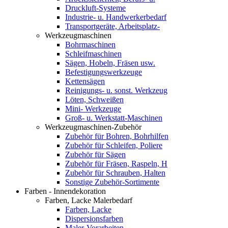
Druckluft-Systeme
Industrie- u. Handwerkerbedarf
Transportgeräte, Arbeitsplatz-
Werkzeugmaschinen
Bohrmaschinen
Schleifmaschinen
Sägen, Hobeln, Fräsen usw.
Befestigungswerkzeuge
Kettensägen
Reinigungs- u. sonst. Werkzeug
Löten, Schweißen
Mini- Werkzeuge
Groß- u. Werkstatt-Maschinen
Werkzeugmaschinen-Zubehör
Zubehör für Bohren, Bohrhilfen
Zubehör für Schleifen, Poliere
Zubehör für Sägen
Zubehör für Fräsen, Raspeln, H
Zubehör für Schrauben, Halten
Sonstige Zubehör-Sortimente
Farben - Innendekoration
Farben, Lacke Malerbedarf
Farben, Lacke
Dispersionsfarben
Maler-Vorarbeiten