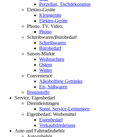
Porzellan, Tischdekoration
Elektro-Geräte
Kleingeräte
Elektro-Geräte
Phono, TV, Video,
Phono
Schreibwaren/Bürobedarf
Schreibwaren
Bürobedarf
Saison-Märkte
Weihnachten
Ostern
Winter
Convenience
Alkoholfreie Getränke
Eis, Süßwaren
Brennstoffe
Service, Eigenbedarf
Dienstleistungen
Sonst. Service-Leistungen
Eigenbedarf, Werbemittel
Eigenbedarf
Verkaufsförderung
Auto und Fahrradzubehör
Autozubehör