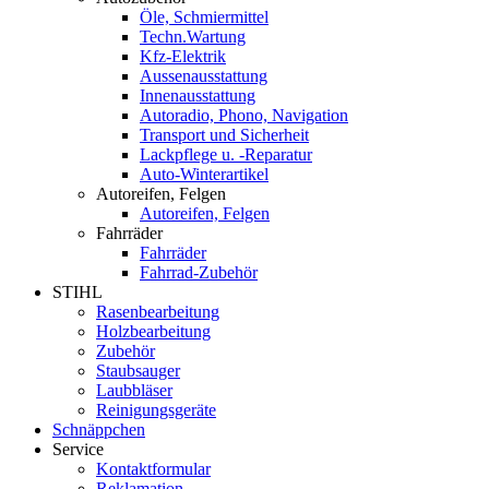
Öle, Schmiermittel
Techn.Wartung
Kfz-Elektrik
Aussenausstattung
Innenausstattung
Autoradio, Phono, Navigation
Transport und Sicherheit
Lackpflege u. -Reparatur
Auto-Winterartikel
Autoreifen, Felgen
Autoreifen, Felgen
Fahrräder
Fahrräder
Fahrrad-Zubehör
STIHL
Rasenbearbeitung
Holzbearbeitung
Zubehör
Staubsauger
Laubbläser
Reinigungsgeräte
Schnäppchen
Service
Kontaktformular
Reklamation