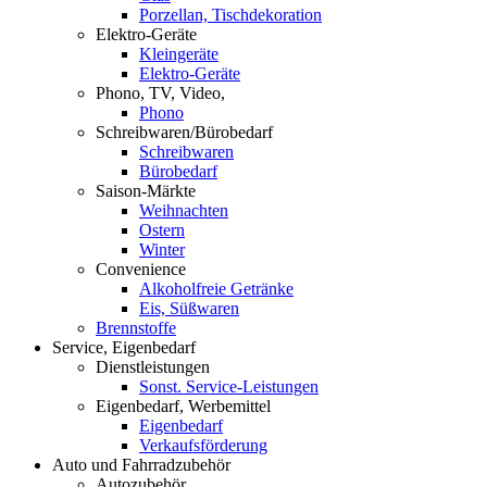
Porzellan, Tischdekoration
Elektro-Geräte
Kleingeräte
Elektro-Geräte
Phono, TV, Video,
Phono
Schreibwaren/Bürobedarf
Schreibwaren
Bürobedarf
Saison-Märkte
Weihnachten
Ostern
Winter
Convenience
Alkoholfreie Getränke
Eis, Süßwaren
Brennstoffe
Service, Eigenbedarf
Dienstleistungen
Sonst. Service-Leistungen
Eigenbedarf, Werbemittel
Eigenbedarf
Verkaufsförderung
Auto und Fahrradzubehör
Autozubehör