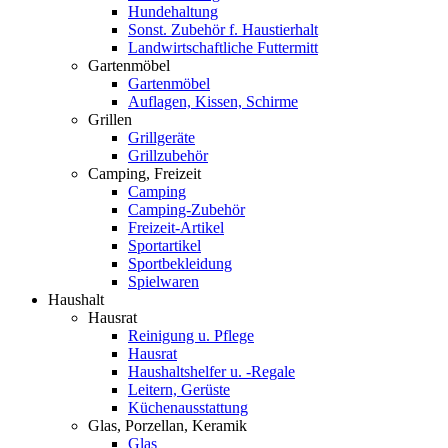
Hundehaltung
Sonst. Zubehör f. Haustierhalt
Landwirtschaftliche Futtermitt
Gartenmöbel
Gartenmöbel
Auflagen, Kissen, Schirme
Grillen
Grillgeräte
Grillzubehör
Camping, Freizeit
Camping
Camping-Zubehör
Freizeit-Artikel
Sportartikel
Sportbekleidung
Spielwaren
Haushalt
Hausrat
Reinigung u. Pflege
Hausrat
Haushaltshelfer u. -Regale
Leitern, Gerüste
Küchenausstattung
Glas, Porzellan, Keramik
Glas