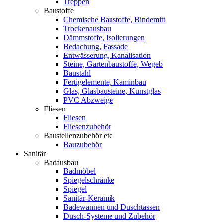
Treppen
Baustoffe
Chemische Baustoffe, Bindemitt
Trockenausbau
Dämmstoffe, Isolierungen
Bedachung, Fassade
Entwässerung, Kanalisation
Steine, Gartenbaustoffe, Wegeb
Baustahl
Fertigelemente, Kaminbau
Glas, Glasbausteine, Kunstglas
PVC Abzweige
Fliesen
Fliesen
Fliesenzubehör
Baustellenzubehör etc
Bauzubehör
Sanitär
Badausbau
Badmöbel
Spiegelschränke
Spiegel
Sanitär-Keramik
Badewannen und Duschtassen
Dusch-Systeme und Zubehör