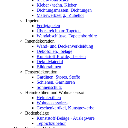
Kleber / techn. Kleber
Dichtungsmassen, Dichtungen
Malerwerkzeug, -Zubehör
Tapeten
Fertigtapeten
Überstreichbare Tapeten
Wandabschlüsse, Tapetenbordüre
Innendekoration
Wand- und Deckenverkleidung
Dekofolien, -beläge
Kunststoff-Profile, -Leisten
Deko-Material
Bilderrahmen
Fensterdekoration
Gardinen, Stores, Stoffe
Schienen, Garnituren
Sonnenschutz
Heimtextilien und Wohnaccessoi
Heimtextilien
Wohnaccessoires
Geschenkartikel, Kunstgewerbe
Bodenbeläge
Kunststoff-Beläge - Auslegware
Teppichzubehör