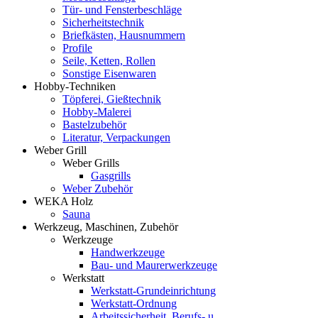
Tür- und Fensterbeschläge
Sicherheitstechnik
Briefkästen, Hausnummern
Profile
Seile, Ketten, Rollen
Sonstige Eisenwaren
Hobby-Techniken
Töpferei, Gießtechnik
Hobby-Malerei
Bastelzubehör
Literatur, Verpackungen
Weber Grill
Weber Grills
Gasgrills
Weber Zubehör
WEKA Holz
Sauna
Werkzeug, Maschinen, Zubehör
Werkzeuge
Handwerkzeuge
Bau- und Maurerwerkzeuge
Werkstatt
Werkstatt-Grundeinrichtung
Werkstatt-Ordnung
Arbeitssicherheit, Berufs- u.