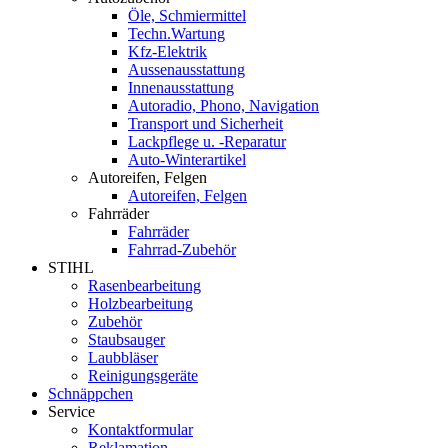
Öle, Schmiermittel
Techn.Wartung
Kfz-Elektrik
Aussenausstattung
Innenausstattung
Autoradio, Phono, Navigation
Transport und Sicherheit
Lackpflege u. -Reparatur
Auto-Winterartikel
Autoreifen, Felgen
Autoreifen, Felgen
Fahrräder
Fahrräder
Fahrrad-Zubehör
STIHL
Rasenbearbeitung
Holzbearbeitung
Zubehör
Staubsauger
Laubbläser
Reinigungsgeräte
Schnäppchen
Service
Kontaktformular
Reklamation