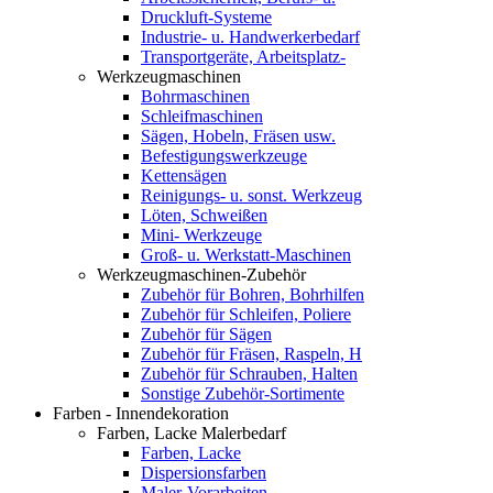
Druckluft-Systeme
Industrie- u. Handwerkerbedarf
Transportgeräte, Arbeitsplatz-
Werkzeugmaschinen
Bohrmaschinen
Schleifmaschinen
Sägen, Hobeln, Fräsen usw.
Befestigungswerkzeuge
Kettensägen
Reinigungs- u. sonst. Werkzeug
Löten, Schweißen
Mini- Werkzeuge
Groß- u. Werkstatt-Maschinen
Werkzeugmaschinen-Zubehör
Zubehör für Bohren, Bohrhilfen
Zubehör für Schleifen, Poliere
Zubehör für Sägen
Zubehör für Fräsen, Raspeln, H
Zubehör für Schrauben, Halten
Sonstige Zubehör-Sortimente
Farben - Innendekoration
Farben, Lacke Malerbedarf
Farben, Lacke
Dispersionsfarben
Maler-Vorarbeiten