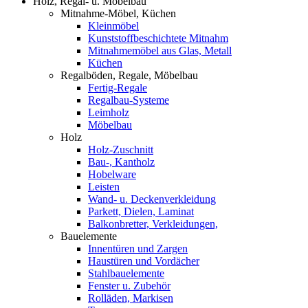
Holz, Regal- u. Möbelbau
Mitnahme-Möbel, Küchen
Kleinmöbel
Kunststoffbeschichtete Mitnahm
Mitnahmemöbel aus Glas, Metall
Küchen
Regalböden, Regale, Möbelbau
Fertig-Regale
Regalbau-Systeme
Leimholz
Möbelbau
Holz
Holz-Zuschnitt
Bau-, Kantholz
Hobelware
Leisten
Wand- u. Deckenverkleidung
Parkett, Dielen, Laminat
Balkonbretter, Verkleidungen,
Bauelemente
Innentüren und Zargen
Haustüren und Vordächer
Stahlbauelemente
Fenster u. Zubehör
Rolläden, Markisen