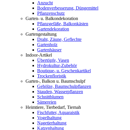
Anzucht
Bodenverbesserung, Düngemittel
Pflanzenschutz
Garten- u. Balkondekoration
Pflanzgefäße, Balkonkästen
Gartendekoration
Gartengestaltung
Draht, Zäune, Geflechte
Gartenholz
Gartenhäuser
Indoor-Artikel
Übertöpfe, Vasen
Hydrokultur-Zubehör
Boutique- u. Geschenkartikel
Trockenfloristik
Garten-, Balkon u. Baumschulpf
Gehölze, Baumschulpflanzen
Stauden, Wasserpflanzen
Schnittblumen
Sämereien
Heimtiere, Tierbedarf, Tiernah
Fischfutter, Aquaraistik
Vogelhaltung
Nagetierhaltung
Katzenhaltung