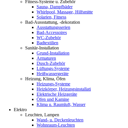
Fitness-Systeme u. Zubehör
Sauna, Dampfbäder
Whirlpool, Massage, Hilfsmitte
Solarien, Fitness
Bad-Aussstattung, -dekoration
Ausstattungsserien
Bad-Accessoires
WC-Zubehör
Badtextilien
Sanitär-Installation
Grund-Installation
Armaturen
Dusch-Zubehör
Lüftungs-Systeme
Heißwassergeräte
Heizung, Klima, Öfen
Heizungs-Systeme
Heizkörper, Heizungsinstallati
Elektrische Heizgeräte
Öfen und Kamine
Klima u. Raumluft, Wasser
Elektro
Leuchten, Lampen
Wand- u. Deckenleuchten
Wohnraum-Leuchten