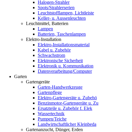
Halogen-Strahler
Spots/Strahlerserien
Leuchtstofflampen, Lichtleiste
Keller- u. Aussenleuchten
Leuchtmittel, Batterien
Lampen
Batterien, Taschenlampen
Elektro-Installation
Elektro-Installationsmaterial
Kabel u. Zubehör
Schwachstrom
Elektronische Sicherheit
Elektronik u. Kommunikation
Datenverarbeitung/Computer
Garten
Gartengeräte
Garten-Handwerkzeuge
Gartenpflege
Elektro-Gartengeräte u. Zubehö
Benzinmotor-Gartengeräte u. Zu
Ersatzteile u. Zubehör f. Elek
Wassertechnik
Pumpen/Teiche
Landwirtschaftlicher Kleinbeda
Gartenanzucht, Dünger, Erden