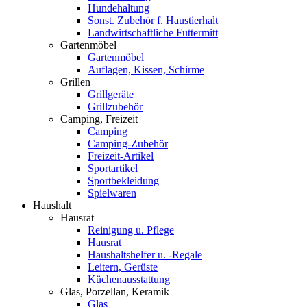
Hundehaltung
Sonst. Zubehör f. Haustierhalt
Landwirtschaftliche Futtermitt
Gartenmöbel
Gartenmöbel
Auflagen, Kissen, Schirme
Grillen
Grillgeräte
Grillzubehör
Camping, Freizeit
Camping
Camping-Zubehör
Freizeit-Artikel
Sportartikel
Sportbekleidung
Spielwaren
Haushalt
Hausrat
Reinigung u. Pflege
Hausrat
Haushaltshelfer u. -Regale
Leitern, Gerüste
Küchenausstattung
Glas, Porzellan, Keramik
Glas