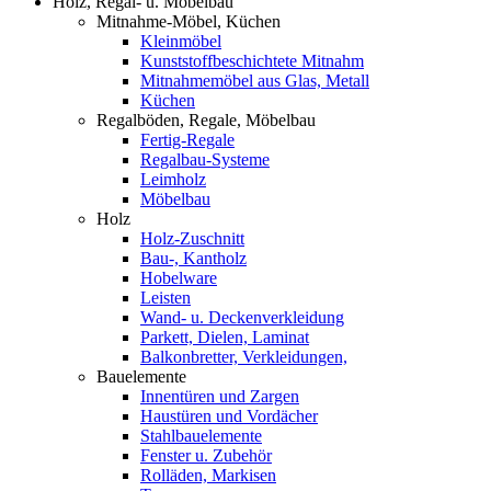
Holz, Regal- u. Möbelbau
Mitnahme-Möbel, Küchen
Kleinmöbel
Kunststoffbeschichtete Mitnahm
Mitnahmemöbel aus Glas, Metall
Küchen
Regalböden, Regale, Möbelbau
Fertig-Regale
Regalbau-Systeme
Leimholz
Möbelbau
Holz
Holz-Zuschnitt
Bau-, Kantholz
Hobelware
Leisten
Wand- u. Deckenverkleidung
Parkett, Dielen, Laminat
Balkonbretter, Verkleidungen,
Bauelemente
Innentüren und Zargen
Haustüren und Vordächer
Stahlbauelemente
Fenster u. Zubehör
Rolläden, Markisen