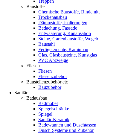
Treppen
Baustoffe
Chemische Baustoffe, Bindemitt
Trockenausbau
Dämmstoffe, Isolierungen
Bedachung, Fassade
Entwässerung, Kanalisation
Steine, Gartenbaustoffe, Wegeb
Baustahl
Fertigelemente, Kaminbau
Glas, Glasbausteine, Kunstglas
PVC Abzweige
Fliesen
Fliesen
Fliesenzubehör
Baustellenzubehör etc
Bauzubehör
Sanitär
Badausbau
Badmöbel
Spiegelschränke
Spiegel
Sanitär-Keramik
Badewannen und Duschtassen
Dusch-Systeme und Zubehör