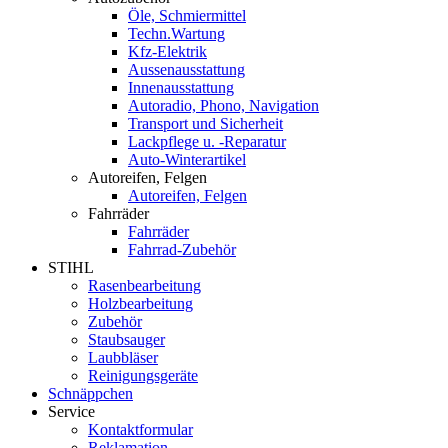
Öle, Schmiermittel
Techn.Wartung
Kfz-Elektrik
Aussenausstattung
Innenausstattung
Autoradio, Phono, Navigation
Transport und Sicherheit
Lackpflege u. -Reparatur
Auto-Winterartikel
Autoreifen, Felgen
Autoreifen, Felgen
Fahrräder
Fahrräder
Fahrrad-Zubehör
STIHL
Rasenbearbeitung
Holzbearbeitung
Zubehör
Staubsauger
Laubbläser
Reinigungsgeräte
Schnäppchen
Service
Kontaktformular
Reklamation