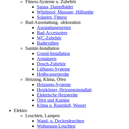
Fitness-Systeme u. Zubehör
Sauna, Dampfbäder
Whirlpool, Massage, Hilfsmitte
Solarien, Fitness
Bad-Aussstattung, -dekoration
Ausstattungsserien
Bad-Accessoires
WC-Zubehör
Badtextilien
Sanitär-Installation
Grund-Installation
Armaturen
Dusch-Zubehör
Lüftungs-Systeme
Heißwassergeräte
Heizung, Klima, Öfen
Heizungs-Systeme
Heizkörper, Heizungsinstallati
Elektrische Heizgeräte
Öfen und Kamine
Klima u. Raumluft, Wasser
Elektro
Leuchten, Lampen
Wand- u. Deckenleuchten
Wohnraum-Leuchten