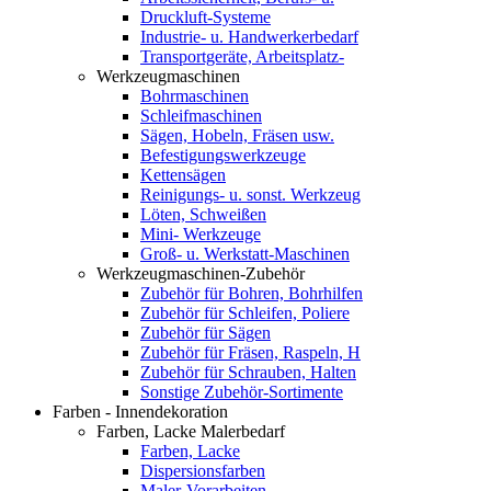
Druckluft-Systeme
Industrie- u. Handwerkerbedarf
Transportgeräte, Arbeitsplatz-
Werkzeugmaschinen
Bohrmaschinen
Schleifmaschinen
Sägen, Hobeln, Fräsen usw.
Befestigungswerkzeuge
Kettensägen
Reinigungs- u. sonst. Werkzeug
Löten, Schweißen
Mini- Werkzeuge
Groß- u. Werkstatt-Maschinen
Werkzeugmaschinen-Zubehör
Zubehör für Bohren, Bohrhilfen
Zubehör für Schleifen, Poliere
Zubehör für Sägen
Zubehör für Fräsen, Raspeln, H
Zubehör für Schrauben, Halten
Sonstige Zubehör-Sortimente
Farben - Innendekoration
Farben, Lacke Malerbedarf
Farben, Lacke
Dispersionsfarben
Maler-Vorarbeiten