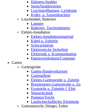
Halogen-Strahler
Spots/Strahlerserien
Leuchtstofflampen, Lichtleiste
Keller- u. Aussenleuchten
Leuchtmittel, Batterien
Lampen
Batterien, Taschenlampen
Elektro-Installation
Elektro-Installationsmaterial
Kabel u. Zubehör
Schwachstrom
Elektronische Sicherheit
Elektronik u. Kommunikation
Datenverarbeitung/Computer
Garten
Gartengeräte
Garten-Handwerkzeuge
Gartenpflege
Elektro-Gartengeräte u. Zubehö
Benzinmotor-Gartengeräte u. Zu
Ersatzteile u. Zubehör f. Elek
Wassertechnik
Pumpen/Teiche
Landwirtschaftlicher Kleinbeda
Gartenanzucht, Dünger, Erden