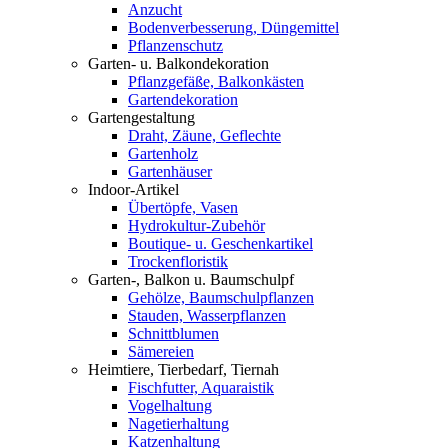
Anzucht
Bodenverbesserung, Düngemittel
Pflanzenschutz
Garten- u. Balkondekoration
Pflanzgefäße, Balkonkästen
Gartendekoration
Gartengestaltung
Draht, Zäune, Geflechte
Gartenholz
Gartenhäuser
Indoor-Artikel
Übertöpfe, Vasen
Hydrokultur-Zubehör
Boutique- u. Geschenkartikel
Trockenfloristik
Garten-, Balkon u. Baumschulpf
Gehölze, Baumschulpflanzen
Stauden, Wasserpflanzen
Schnittblumen
Sämereien
Heimtiere, Tierbedarf, Tiernah
Fischfutter, Aquaraistik
Vogelhaltung
Nagetierhaltung
Katzenhaltung