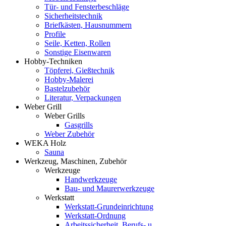
Tür- und Fensterbeschläge
Sicherheitstechnik
Briefkästen, Hausnummern
Profile
Seile, Ketten, Rollen
Sonstige Eisenwaren
Hobby-Techniken
Töpferei, Gießtechnik
Hobby-Malerei
Bastelzubehör
Literatur, Verpackungen
Weber Grill
Weber Grills
Gasgrills
Weber Zubehör
WEKA Holz
Sauna
Werkzeug, Maschinen, Zubehör
Werkzeuge
Handwerkzeuge
Bau- und Maurerwerkzeuge
Werkstatt
Werkstatt-Grundeinrichtung
Werkstatt-Ordnung
Arbeitssicherheit, Berufs- u.