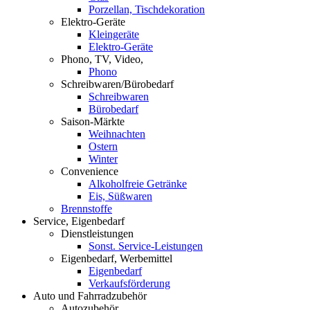
Porzellan, Tischdekoration
Elektro-Geräte
Kleingeräte
Elektro-Geräte
Phono, TV, Video,
Phono
Schreibwaren/Bürobedarf
Schreibwaren
Bürobedarf
Saison-Märkte
Weihnachten
Ostern
Winter
Convenience
Alkoholfreie Getränke
Eis, Süßwaren
Brennstoffe
Service, Eigenbedarf
Dienstleistungen
Sonst. Service-Leistungen
Eigenbedarf, Werbemittel
Eigenbedarf
Verkaufsförderung
Auto und Fahrradzubehör
Autozubehör