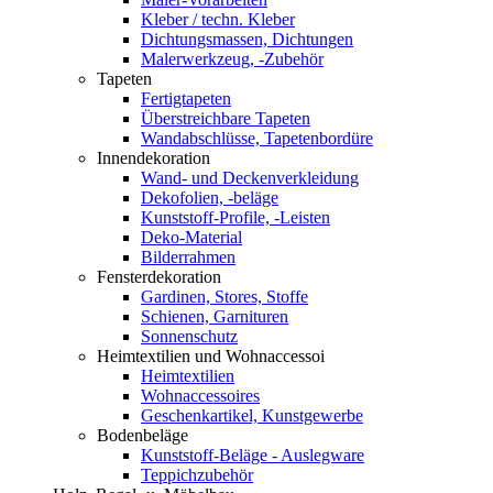
Kleber / techn. Kleber
Dichtungsmassen, Dichtungen
Malerwerkzeug, -Zubehör
Tapeten
Fertigtapeten
Überstreichbare Tapeten
Wandabschlüsse, Tapetenbordüre
Innendekoration
Wand- und Deckenverkleidung
Dekofolien, -beläge
Kunststoff-Profile, -Leisten
Deko-Material
Bilderrahmen
Fensterdekoration
Gardinen, Stores, Stoffe
Schienen, Garnituren
Sonnenschutz
Heimtextilien und Wohnaccessoi
Heimtextilien
Wohnaccessoires
Geschenkartikel, Kunstgewerbe
Bodenbeläge
Kunststoff-Beläge - Auslegware
Teppichzubehör