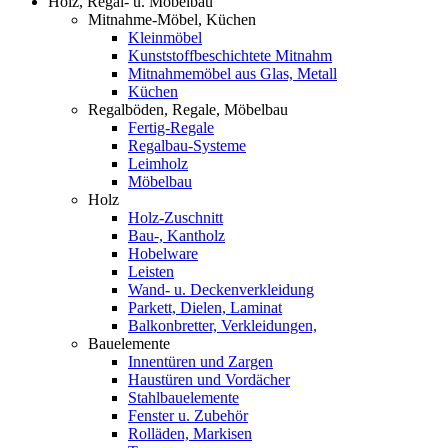
Holz, Regal- u. Möbelbau
Mitnahme-Möbel, Küchen
Kleinmöbel
Kunststoffbeschichtete Mitnahm
Mitnahmemöbel aus Glas, Metall
Küchen
Regalböden, Regale, Möbelbau
Fertig-Regale
Regalbau-Systeme
Leimholz
Möbelbau
Holz
Holz-Zuschnitt
Bau-, Kantholz
Hobelware
Leisten
Wand- u. Deckenverkleidung
Parkett, Dielen, Laminat
Balkonbretter, Verkleidungen,
Bauelemente
Innentüren und Zargen
Haustüren und Vordächer
Stahlbauelemente
Fenster u. Zubehör
Rolläden, Markisen