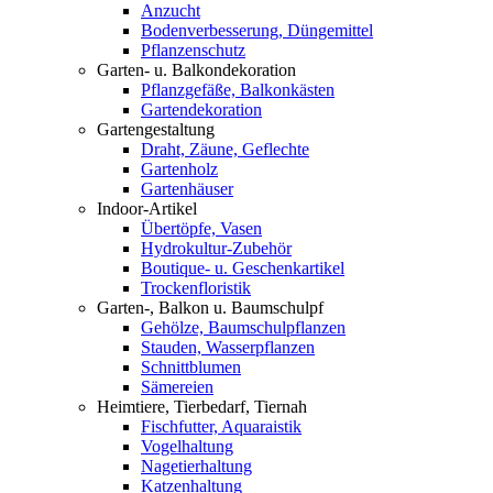
Anzucht
Bodenverbesserung, Düngemittel
Pflanzenschutz
Garten- u. Balkondekoration
Pflanzgefäße, Balkonkästen
Gartendekoration
Gartengestaltung
Draht, Zäune, Geflechte
Gartenholz
Gartenhäuser
Indoor-Artikel
Übertöpfe, Vasen
Hydrokultur-Zubehör
Boutique- u. Geschenkartikel
Trockenfloristik
Garten-, Balkon u. Baumschulpf
Gehölze, Baumschulpflanzen
Stauden, Wasserpflanzen
Schnittblumen
Sämereien
Heimtiere, Tierbedarf, Tiernah
Fischfutter, Aquaraistik
Vogelhaltung
Nagetierhaltung
Katzenhaltung