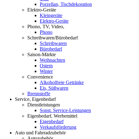
Porzellan, Tischdekoration
Elektro-Geräte
Kleingeräte
Elektro-Geräte
Phono, TV, Video,
Phono
Schreibwaren/Bürobedarf
Schreibwaren
Bürobedarf
Saison-Märkte
Weihnachten
Ostern
Winter
Convenience
Alkoholfreie Getränke
Eis, Süßwaren
Brennstoffe
Service, Eigenbedarf
Dienstleistungen
Sonst. Service-Leistungen
Eigenbedarf, Werbemittel
Eigenbedarf
Verkaufsförderung
Auto und Fahrradzubehör
Autozubehör