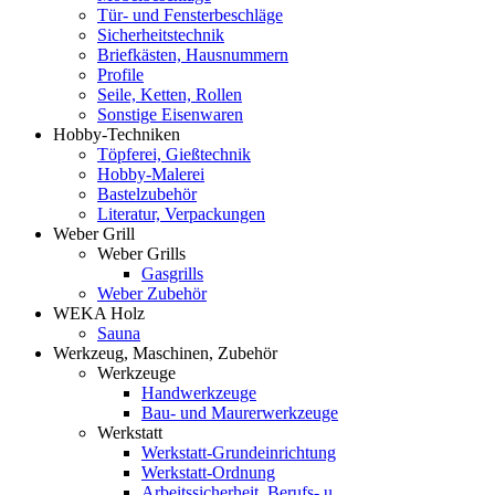
Tür- und Fensterbeschläge
Sicherheitstechnik
Briefkästen, Hausnummern
Profile
Seile, Ketten, Rollen
Sonstige Eisenwaren
Hobby-Techniken
Töpferei, Gießtechnik
Hobby-Malerei
Bastelzubehör
Literatur, Verpackungen
Weber Grill
Weber Grills
Gasgrills
Weber Zubehör
WEKA Holz
Sauna
Werkzeug, Maschinen, Zubehör
Werkzeuge
Handwerkzeuge
Bau- und Maurerwerkzeuge
Werkstatt
Werkstatt-Grundeinrichtung
Werkstatt-Ordnung
Arbeitssicherheit, Berufs- u.