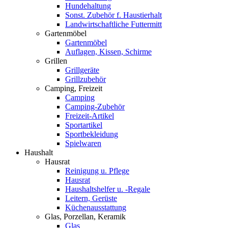
Hundehaltung
Sonst. Zubehör f. Haustierhalt
Landwirtschaftliche Futtermitt
Gartenmöbel
Gartenmöbel
Auflagen, Kissen, Schirme
Grillen
Grillgeräte
Grillzubehör
Camping, Freizeit
Camping
Camping-Zubehör
Freizeit-Artikel
Sportartikel
Sportbekleidung
Spielwaren
Haushalt
Hausrat
Reinigung u. Pflege
Hausrat
Haushaltshelfer u. -Regale
Leitern, Gerüste
Küchenausstattung
Glas, Porzellan, Keramik
Glas