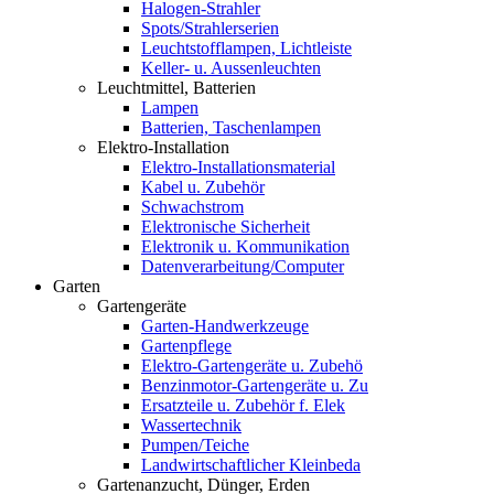
Halogen-Strahler
Spots/Strahlerserien
Leuchtstofflampen, Lichtleiste
Keller- u. Aussenleuchten
Leuchtmittel, Batterien
Lampen
Batterien, Taschenlampen
Elektro-Installation
Elektro-Installationsmaterial
Kabel u. Zubehör
Schwachstrom
Elektronische Sicherheit
Elektronik u. Kommunikation
Datenverarbeitung/Computer
Garten
Gartengeräte
Garten-Handwerkzeuge
Gartenpflege
Elektro-Gartengeräte u. Zubehö
Benzinmotor-Gartengeräte u. Zu
Ersatzteile u. Zubehör f. Elek
Wassertechnik
Pumpen/Teiche
Landwirtschaftlicher Kleinbeda
Gartenanzucht, Dünger, Erden