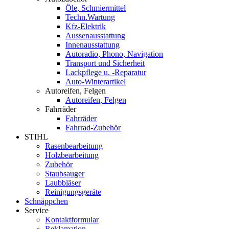
Öle, Schmiermittel
Techn.Wartung
Kfz-Elektrik
Aussenausstattung
Innenausstattung
Autoradio, Phono, Navigation
Transport und Sicherheit
Lackpflege u. -Reparatur
Auto-Winterartikel
Autoreifen, Felgen
Autoreifen, Felgen
Fahrräder
Fahrräder
Fahrrad-Zubehör
STIHL
Rasenbearbeitung
Holzbearbeitung
Zubehör
Staubsauger
Laubbläser
Reinigungsgeräte
Schnäppchen
Service
Kontaktformular
Reklamation