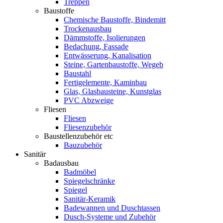
Treppen
Baustoffe
Chemische Baustoffe, Bindemitt
Trockenausbau
Dämmstoffe, Isolierungen
Bedachung, Fassade
Entwässerung, Kanalisation
Steine, Gartenbaustoffe, Wegeb
Baustahl
Fertigelemente, Kaminbau
Glas, Glasbausteine, Kunstglas
PVC Abzweige
Fliesen
Fliesen
Fliesenzubehör
Baustellenzubehör etc
Bauzubehör
Sanitär
Badausbau
Badmöbel
Spiegelschränke
Spiegel
Sanitär-Keramik
Badewannen und Duschtassen
Dusch-Systeme und Zubehör