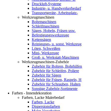
Druckluft-Systeme
Industrie- u. Handwerkerbedarf
Transportgeräte, Arbeitsplatz-
Werkzeugmaschinen
Bohrmaschinen
Schleifmaschinen
Sägen, Hobeln, Fräsen usw.
Befestigungswerkzeuge
Kettensägen
Reinigungs- u. sonst. Werkzeug
Löten, Schweißen
Mini- Werkzeuge
Groß- u. Werkstatt-Maschinen
Werkzeugmaschinen-Zubehör
Zubehör für Bohren, Bohrhilfen
Zubehör für Schleifen, Poliere
Zubehör für Sägen
Zubehör für Fräsen, Raspeln, H
Zubehör für Schrauben, Halten
Sonstige Zubehör-Sortimente
Farben - Innendekoration
Farben, Lacke Malerbedarf
Farben, Lacke
Dispersionsfarben
Maler-Vorarbeiten