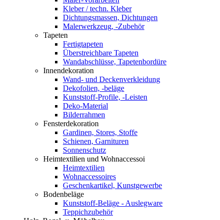
Kleber / techn. Kleber
Dichtungsmassen, Dichtungen
Malerwerkzeug, -Zubehör
Tapeten
Fertigtapeten
Überstreichbare Tapeten
Wandabschlüsse, Tapetenbordüre
Innendekoration
Wand- und Deckenverkleidung
Dekofolien, -beläge
Kunststoff-Profile, -Leisten
Deko-Material
Bilderrahmen
Fensterdekoration
Gardinen, Stores, Stoffe
Schienen, Garnituren
Sonnenschutz
Heimtextilien und Wohnaccessoi
Heimtextilien
Wohnaccessoires
Geschenkartikel, Kunstgewerbe
Bodenbeläge
Kunststoff-Beläge - Auslegware
Teppichzubehör