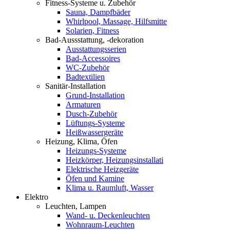
Fitness-Systeme u. Zubehör
Sauna, Dampfbäder
Whirlpool, Massage, Hilfsmitte
Solarien, Fitness
Bad-Aussstattung, -dekoration
Ausstattungsserien
Bad-Accessoires
WC-Zubehör
Badtextilien
Sanitär-Installation
Grund-Installation
Armaturen
Dusch-Zubehör
Lüftungs-Systeme
Heißwassergeräte
Heizung, Klima, Öfen
Heizungs-Systeme
Heizkörper, Heizungsinstallati
Elektrische Heizgeräte
Öfen und Kamine
Klima u. Raumluft, Wasser
Elektro
Leuchten, Lampen
Wand- u. Deckenleuchten
Wohnraum-Leuchten