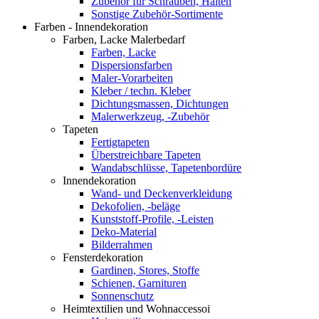
Zubehör für Schrauben, Halten
Sonstige Zubehör-Sortimente
Farben - Innendekoration
Farben, Lacke Malerbedarf
Farben, Lacke
Dispersionsfarben
Maler-Vorarbeiten
Kleber / techn. Kleber
Dichtungsmassen, Dichtungen
Malerwerkzeug, -Zubehör
Tapeten
Fertigtapeten
Überstreichbare Tapeten
Wandabschlüsse, Tapetenbordüre
Innendekoration
Wand- und Deckenverkleidung
Dekofolien, -beläge
Kunststoff-Profile, -Leisten
Deko-Material
Bilderrahmen
Fensterdekoration
Gardinen, Stores, Stoffe
Schienen, Garnituren
Sonnenschutz
Heimtextilien und Wohnaccessoi