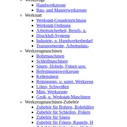
Handwerkzeuge
Bau- und Maurerwerkzeuge
Werkstatt
Werkstatt-Grundeinrichtung
Werkstatt-Ordnung
Arbeitssicherheit, Berufs- u.
Druckluft-Systeme
Industrie- u. Handwerkerbedarf
Transportgeräte, Arbeitsplatz-
Werkzeugmaschinen
Bohrmaschinen
Schleifmaschinen
Sägen, Hobeln, Fräsen usw.
Befestigungswerkzeuge
Kettensägen
Reinigungs- u. sonst. Werkzeug
Löten, Schweißen
Mini- Werkzeuge
Groß- u. Werkstatt-Maschinen
Werkzeugmaschinen-Zubehör
Zubehör für Bohren, Bohrhilfen
Zubehör für Schleifen, Poliere
Zubehör für Sägen
Zubehör für Fräsen, Raspeln, H