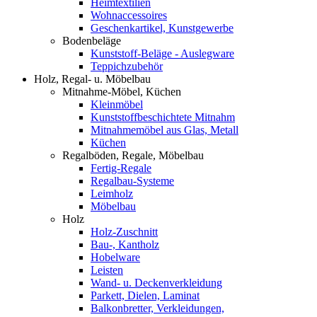
Heimtextilien
Wohnaccessoires
Geschenkartikel, Kunstgewerbe
Bodenbeläge
Kunststoff-Beläge - Auslegware
Teppichzubehör
Holz, Regal- u. Möbelbau
Mitnahme-Möbel, Küchen
Kleinmöbel
Kunststoffbeschichtete Mitnahm
Mitnahmemöbel aus Glas, Metall
Küchen
Regalböden, Regale, Möbelbau
Fertig-Regale
Regalbau-Systeme
Leimholz
Möbelbau
Holz
Holz-Zuschnitt
Bau-, Kantholz
Hobelware
Leisten
Wand- u. Deckenverkleidung
Parkett, Dielen, Laminat
Balkonbretter, Verkleidungen,