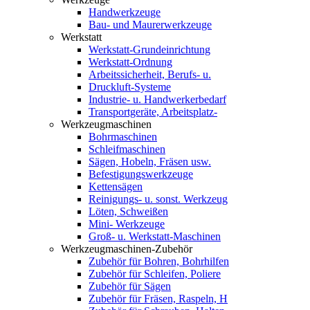
Handwerkzeuge
Bau- und Maurerwerkzeuge
Werkstatt
Werkstatt-Grundeinrichtung
Werkstatt-Ordnung
Arbeitssicherheit, Berufs- u.
Druckluft-Systeme
Industrie- u. Handwerkerbedarf
Transportgeräte, Arbeitsplatz-
Werkzeugmaschinen
Bohrmaschinen
Schleifmaschinen
Sägen, Hobeln, Fräsen usw.
Befestigungswerkzeuge
Kettensägen
Reinigungs- u. sonst. Werkzeug
Löten, Schweißen
Mini- Werkzeuge
Groß- u. Werkstatt-Maschinen
Werkzeugmaschinen-Zubehör
Zubehör für Bohren, Bohrhilfen
Zubehör für Schleifen, Poliere
Zubehör für Sägen
Zubehör für Fräsen, Raspeln, H