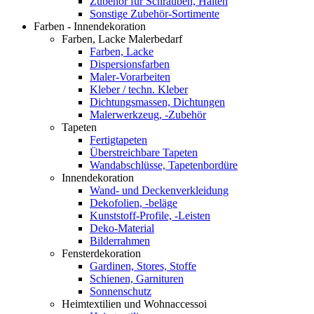
Zubehör für Schrauben, Halten
Sonstige Zubehör-Sortimente
Farben - Innendekoration
Farben, Lacke Malerbedarf
Farben, Lacke
Dispersionsfarben
Maler-Vorarbeiten
Kleber / techn. Kleber
Dichtungsmassen, Dichtungen
Malerwerkzeug, -Zubehör
Tapeten
Fertigtapeten
Überstreichbare Tapeten
Wandabschlüsse, Tapetenbordüre
Innendekoration
Wand- und Deckenverkleidung
Dekofolien, -beläge
Kunststoff-Profile, -Leisten
Deko-Material
Bilderrahmen
Fensterdekoration
Gardinen, Stores, Stoffe
Schienen, Garnituren
Sonnenschutz
Heimtextilien und Wohnaccessoi