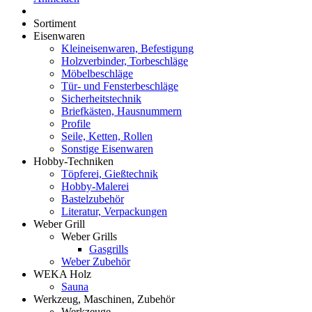
Sortiment
Eisenwaren
Kleineisenwaren, Befestigung
Holzverbinder, Torbeschläge
Möbelbeschläge
Tür- und Fensterbeschläge
Sicherheitstechnik
Briefkästen, Hausnummern
Profile
Seile, Ketten, Rollen
Sonstige Eisenwaren
Hobby-Techniken
Töpferei, Gießtechnik
Hobby-Malerei
Bastelzubehör
Literatur, Verpackungen
Weber Grill
Weber Grills
Gasgrills
Weber Zubehör
WEKA Holz
Sauna
Werkzeug, Maschinen, Zubehör
Werkzeuge