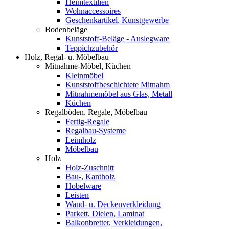
Heimtextilien
Wohnaccessoires
Geschenkartikel, Kunstgewerbe
Bodenbeläge
Kunststoff-Beläge - Auslegware
Teppichzubehör
Holz, Regal- u. Möbelbau
Mitnahme-Möbel, Küchen
Kleinmöbel
Kunststoffbeschichtete Mitnahm
Mitnahmemöbel aus Glas, Metall
Küchen
Regalböden, Regale, Möbelbau
Fertig-Regale
Regalbau-Systeme
Leimholz
Möbelbau
Holz
Holz-Zuschnitt
Bau-, Kantholz
Hobelware
Leisten
Wand- u. Deckenverkleidung
Parkett, Dielen, Laminat
Balkonbretter, Verkleidungen,