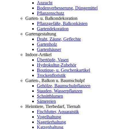
Anzucht
Bodenverbesserung, Düngemittel
Pflanzenschutz
Garten- u. Balkondekoration
Pflanzgefäße, Balkonkästen
Gartendekoration
Gartengestaltung
Draht, Zäune, Geflechte
Gartenholz
Gartenhäuser
Indoor-Artikel
Übertöpfe, Vasen
Hydrokultur-Zubehör
Boutique- u. Geschenkartikel
Trockenfloristik
Garten-, Balkon u. Baumschulpf
Gehölze, Baumschulpflanzen
Stauden, Wasserpflanzen
Schnittblumen
Sämereien
Heimtiere, Tierbedarf, Tiernah
Fischfutter, Aquaraistik
Vogelhaltung
Nagetierhaltung
Katzenhaltung