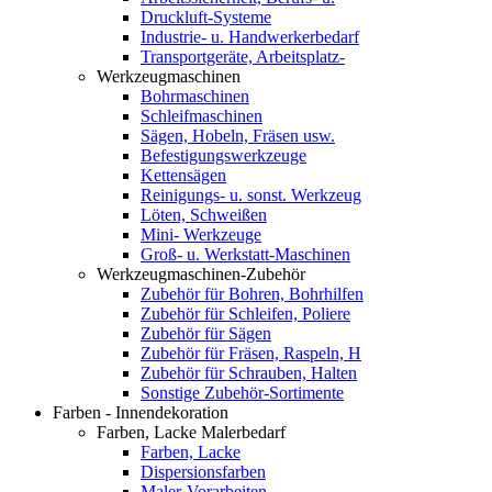
Druckluft-Systeme
Industrie- u. Handwerkerbedarf
Transportgeräte, Arbeitsplatz-
Werkzeugmaschinen
Bohrmaschinen
Schleifmaschinen
Sägen, Hobeln, Fräsen usw.
Befestigungswerkzeuge
Kettensägen
Reinigungs- u. sonst. Werkzeug
Löten, Schweißen
Mini- Werkzeuge
Groß- u. Werkstatt-Maschinen
Werkzeugmaschinen-Zubehör
Zubehör für Bohren, Bohrhilfen
Zubehör für Schleifen, Poliere
Zubehör für Sägen
Zubehör für Fräsen, Raspeln, H
Zubehör für Schrauben, Halten
Sonstige Zubehör-Sortimente
Farben - Innendekoration
Farben, Lacke Malerbedarf
Farben, Lacke
Dispersionsfarben
Maler-Vorarbeiten