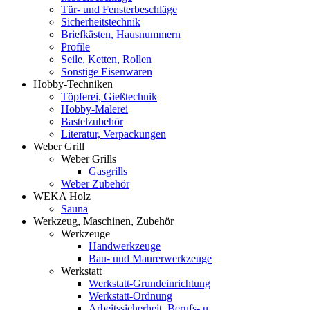
Tür- und Fensterbeschläge
Sicherheitstechnik
Briefkästen, Hausnummern
Profile
Seile, Ketten, Rollen
Sonstige Eisenwaren
Hobby-Techniken
Töpferei, Gießtechnik
Hobby-Malerei
Bastelzubehör
Literatur, Verpackungen
Weber Grill
Weber Grills
Gasgrills
Weber Zubehör
WEKA Holz
Sauna
Werkzeug, Maschinen, Zubehör
Werkzeuge
Handwerkzeuge
Bau- und Maurerwerkzeuge
Werkstatt
Werkstatt-Grundeinrichtung
Werkstatt-Ordnung
Arbeitssicherheit, Berufs- u.