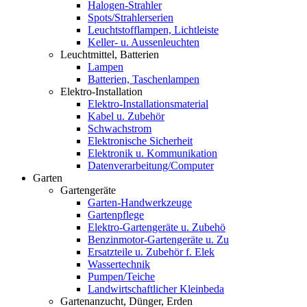
Halogen-Strahler
Spots/Strahlerserien
Leuchtstofflampen, Lichtleiste
Keller- u. Aussenleuchten
Leuchtmittel, Batterien
Lampen
Batterien, Taschenlampen
Elektro-Installation
Elektro-Installationsmaterial
Kabel u. Zubehör
Schwachstrom
Elektronische Sicherheit
Elektronik u. Kommunikation
Datenverarbeitung/Computer
Garten
Gartengeräte
Garten-Handwerkzeuge
Gartenpflege
Elektro-Gartengeräte u. Zubehö
Benzinmotor-Gartengeräte u. Zu
Ersatzteile u. Zubehör f. Elek
Wassertechnik
Pumpen/Teiche
Landwirtschaftlicher Kleinbeda
Gartenanzucht, Dünger, Erden