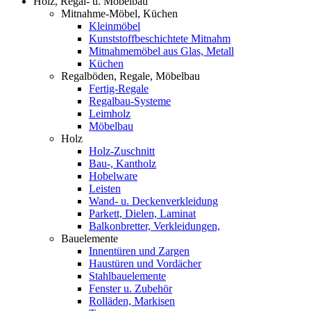
Holz, Regal- u. Möbelbau
Mitnahme-Möbel, Küchen
Kleinmöbel
Kunststoffbeschichtete Mitnahm
Mitnahmemöbel aus Glas, Metall
Küchen
Regalböden, Regale, Möbelbau
Fertig-Regale
Regalbau-Systeme
Leimholz
Möbelbau
Holz
Holz-Zuschnitt
Bau-, Kantholz
Hobelware
Leisten
Wand- u. Deckenverkleidung
Parkett, Dielen, Laminat
Balkonbretter, Verkleidungen,
Bauelemente
Innentüren und Zargen
Haustüren und Vordächer
Stahlbauelemente
Fenster u. Zubehör
Rolläden, Markisen