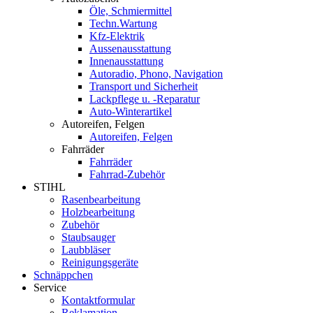
Öle, Schmiermittel
Techn.Wartung
Kfz-Elektrik
Aussenausstattung
Innenausstattung
Autoradio, Phono, Navigation
Transport und Sicherheit
Lackpflege u. -Reparatur
Auto-Winterartikel
Autoreifen, Felgen
Autoreifen, Felgen
Fahrräder
Fahrräder
Fahrrad-Zubehör
STIHL
Rasenbearbeitung
Holzbearbeitung
Zubehör
Staubsauger
Laubbläser
Reinigungsgeräte
Schnäppchen
Service
Kontaktformular
Reklamation