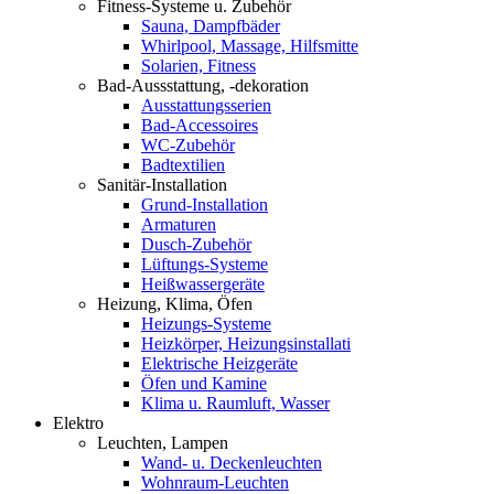
Fitness-Systeme u. Zubehör
Sauna, Dampfbäder
Whirlpool, Massage, Hilfsmitte
Solarien, Fitness
Bad-Aussstattung, -dekoration
Ausstattungsserien
Bad-Accessoires
WC-Zubehör
Badtextilien
Sanitär-Installation
Grund-Installation
Armaturen
Dusch-Zubehör
Lüftungs-Systeme
Heißwassergeräte
Heizung, Klima, Öfen
Heizungs-Systeme
Heizkörper, Heizungsinstallati
Elektrische Heizgeräte
Öfen und Kamine
Klima u. Raumluft, Wasser
Elektro
Leuchten, Lampen
Wand- u. Deckenleuchten
Wohnraum-Leuchten