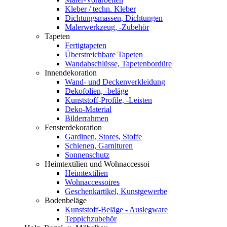
Kleber / techn. Kleber
Dichtungsmassen, Dichtungen
Malerwerkzeug, -Zubehör
Tapeten
Fertigtapeten
Überstreichbare Tapeten
Wandabschlüsse, Tapetenbordüre
Innendekoration
Wand- und Deckenverkleidung
Dekofolien, -beläge
Kunststoff-Profile, -Leisten
Deko-Material
Bilderrahmen
Fensterdekoration
Gardinen, Stores, Stoffe
Schienen, Garnituren
Sonnenschutz
Heimtextilien und Wohnaccessoi
Heimtextilien
Wohnaccessoires
Geschenkartikel, Kunstgewerbe
Bodenbeläge
Kunststoff-Beläge - Auslegware
Teppichzubehör