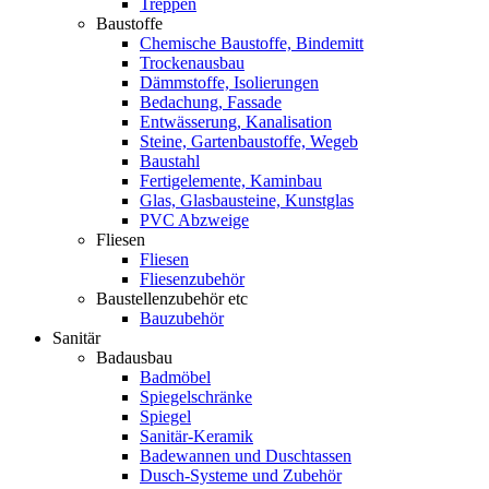
Treppen
Baustoffe
Chemische Baustoffe, Bindemitt
Trockenausbau
Dämmstoffe, Isolierungen
Bedachung, Fassade
Entwässerung, Kanalisation
Steine, Gartenbaustoffe, Wegeb
Baustahl
Fertigelemente, Kaminbau
Glas, Glasbausteine, Kunstglas
PVC Abzweige
Fliesen
Fliesen
Fliesenzubehör
Baustellenzubehör etc
Bauzubehör
Sanitär
Badausbau
Badmöbel
Spiegelschränke
Spiegel
Sanitär-Keramik
Badewannen und Duschtassen
Dusch-Systeme und Zubehör