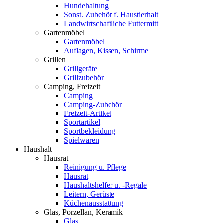
Hundehaltung
Sonst. Zubehör f. Haustierhalt
Landwirtschaftliche Futtermitt
Gartenmöbel
Gartenmöbel
Auflagen, Kissen, Schirme
Grillen
Grillgeräte
Grillzubehör
Camping, Freizeit
Camping
Camping-Zubehör
Freizeit-Artikel
Sportartikel
Sportbekleidung
Spielwaren
Haushalt
Hausrat
Reinigung u. Pflege
Hausrat
Haushaltshelfer u. -Regale
Leitern, Gerüste
Küchenausstattung
Glas, Porzellan, Keramik
Glas