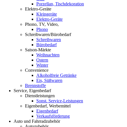
Porzellan, Tischdekoration
Elektro-Geräte
Kleingeräte
Elektro-Geräte
Phono, TV, Video,
Phono
Schreibwaren/Bürobedarf
Schreibwaren
Bürobedarf
Saison-Märkte
Weihnachten
Ostern
Winter
Convenience
Alkoholfreie Getränke
Eis, Süßwaren
Brennstoffe
Service, Eigenbedarf
Dienstleistungen
Sonst. Service-Leistungen
Eigenbedarf, Werbemittel
Eigenbedarf
Verkaufsförderung
Auto und Fahrradzubehör
Autozubehör