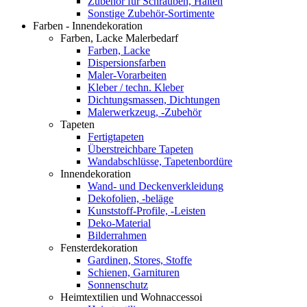
Zubehör für Schrauben, Halten
Sonstige Zubehör-Sortimente
Farben - Innendekoration
Farben, Lacke Malerbedarf
Farben, Lacke
Dispersionsfarben
Maler-Vorarbeiten
Kleber / techn. Kleber
Dichtungsmassen, Dichtungen
Malerwerkzeug, -Zubehör
Tapeten
Fertigtapeten
Überstreichbare Tapeten
Wandabschlüsse, Tapetenbordüre
Innendekoration
Wand- und Deckenverkleidung
Dekofolien, -beläge
Kunststoff-Profile, -Leisten
Deko-Material
Bilderrahmen
Fensterdekoration
Gardinen, Stores, Stoffe
Schienen, Garnituren
Sonnenschutz
Heimtextilien und Wohnaccessoi