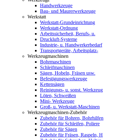
Handwerkzeuge
Bau- und Maurerwerkzeuge
Werkstatt
Werkstatt-Grundeinrichtung
Werkstatt-Ordnung
Arbeitssicherheit, Berufs- u.
Druckluft-Systeme
Industrie- u. Handwerkerbedarf
Transportgeräte, Arbeitsplatz-
Werkzeugmaschinen
Bohrmaschinen
Schleifmaschinen
Sägen, Hobeln, Fräsen usw.
Befestigungswerkzeuge
Kettensägen
Reinigungs- u. sonst. Werkzeug
Löten, Schweißen
Mini- Werkzeuge
Groß- u. Werkstatt-Maschinen
Werkzeugmaschinen-Zubehör
Zubehör für Bohren, Bohrhilfen
Zubehör für Schleifen, Poliere
Zubehör für Sägen
Zubehör für Fräsen, Raspeln, H