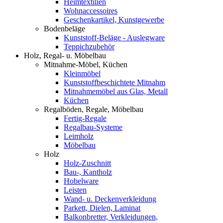
Heimtextilien
Wohnaccessoires
Geschenkartikel, Kunstgewerbe
Bodenbeläge
Kunststoff-Beläge - Auslegware
Teppichzubehör
Holz, Regal- u. Möbelbau
Mitnahme-Möbel, Küchen
Kleinmöbel
Kunststoffbeschichtete Mitnahm
Mitnahmemöbel aus Glas, Metall
Küchen
Regalböden, Regale, Möbelbau
Fertig-Regale
Regalbau-Systeme
Leimholz
Möbelbau
Holz
Holz-Zuschnitt
Bau-, Kantholz
Hobelware
Leisten
Wand- u. Deckenverkleidung
Parkett, Dielen, Laminat
Balkonbretter, Verkleidungen,