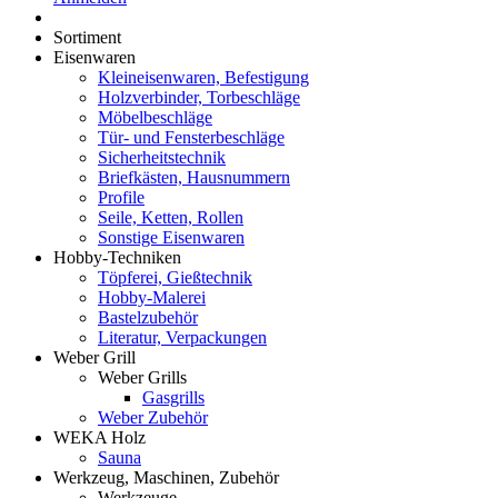
Sortiment
Eisenwaren
Kleineisenwaren, Befestigung
Holzverbinder, Torbeschläge
Möbelbeschläge
Tür- und Fensterbeschläge
Sicherheitstechnik
Briefkästen, Hausnummern
Profile
Seile, Ketten, Rollen
Sonstige Eisenwaren
Hobby-Techniken
Töpferei, Gießtechnik
Hobby-Malerei
Bastelzubehör
Literatur, Verpackungen
Weber Grill
Weber Grills
Gasgrills
Weber Zubehör
WEKA Holz
Sauna
Werkzeug, Maschinen, Zubehör
Werkzeuge