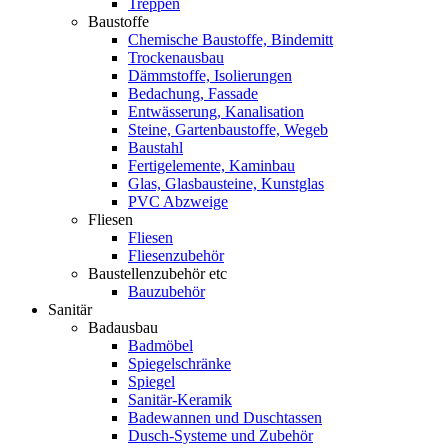
Treppen
Baustoffe
Chemische Baustoffe, Bindemitt
Trockenausbau
Dämmstoffe, Isolierungen
Bedachung, Fassade
Entwässerung, Kanalisation
Steine, Gartenbaustoffe, Wegeb
Baustahl
Fertigelemente, Kaminbau
Glas, Glasbausteine, Kunstglas
PVC Abzweige
Fliesen
Fliesen
Fliesenzubehör
Baustellenzubehör etc
Bauzubehör
Sanitär
Badausbau
Badmöbel
Spiegelschränke
Spiegel
Sanitär-Keramik
Badewannen und Duschtassen
Dusch-Systeme und Zubehör