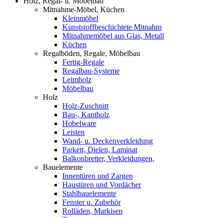
Holz, Regal- u. Möbelbau
Mitnahme-Möbel, Küchen
Kleinmöbel
Kunststoffbeschichtete Mitnahm
Mitnahmemöbel aus Glas, Metall
Küchen
Regalböden, Regale, Möbelbau
Fertig-Regale
Regalbau-Systeme
Leimholz
Möbelbau
Holz
Holz-Zuschnitt
Bau-, Kantholz
Hobelware
Leisten
Wand- u. Deckenverkleidung
Parkett, Dielen, Laminat
Balkonbretter, Verkleidungen,
Bauelemente
Innentüren und Zargen
Haustüren und Vordächer
Stahlbauelemente
Fenster u. Zubehör
Rolläden, Markisen