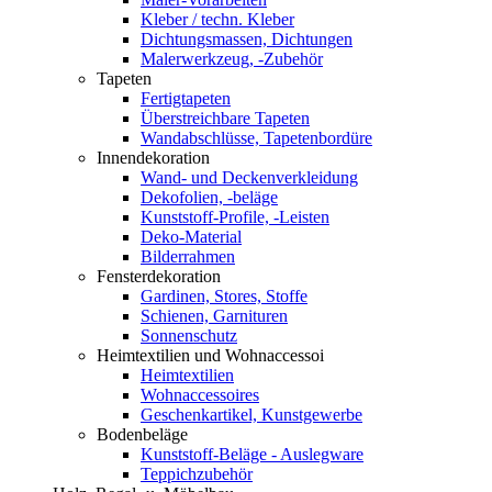
Kleber / techn. Kleber
Dichtungsmassen, Dichtungen
Malerwerkzeug, -Zubehör
Tapeten
Fertigtapeten
Überstreichbare Tapeten
Wandabschlüsse, Tapetenbordüre
Innendekoration
Wand- und Deckenverkleidung
Dekofolien, -beläge
Kunststoff-Profile, -Leisten
Deko-Material
Bilderrahmen
Fensterdekoration
Gardinen, Stores, Stoffe
Schienen, Garnituren
Sonnenschutz
Heimtextilien und Wohnaccessoi
Heimtextilien
Wohnaccessoires
Geschenkartikel, Kunstgewerbe
Bodenbeläge
Kunststoff-Beläge - Auslegware
Teppichzubehör