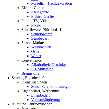
Porzellan, Tischdekoration
Elektro-Geräte
Kleingeräte
Elektro-Geräte
Phono, TV, Video,
Phono
Schreibwaren/Bürobedarf
Schreibwaren
Bürobedarf
Saison-Märkte
Weihnachten
Ostern
Winter
Convenience
Alkoholfreie Getränke
Eis, Süßwaren
Brennstoffe
Service, Eigenbedarf
Dienstleistungen
Sonst. Service-Leistungen
Eigenbedarf, Werbemittel
Eigenbedarf
Verkaufsförderung
Auto und Fahrradzubehör
Autozubehör