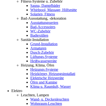
Fitness-Systeme u. Zubehör
Sauna, Dampfbäder
Whirlpool, Massage, Hilfsmitte
Solarien, Fitness
Bad-Aussstattung, -dekoration
Ausstattungsserien
Bad-Accessoires
WC-Zubehör
Badtextilien
Sanitär-Installation
Grund-Installation
Armaturen
Dusch-Zubehör
Lüftungs-Systeme
Heißwassergeräte
Heizung, Klima, Öfen
Heizungs-Systeme
Heizkörper, Heizungsinstallati
Elektrische Heizgeräte
Öfen und Kamine
Klima u. Raumluft, Wasser
Elektro
Leuchten, Lampen
Wand- u. Deckenleuchten
Wohnraum-Leuchten