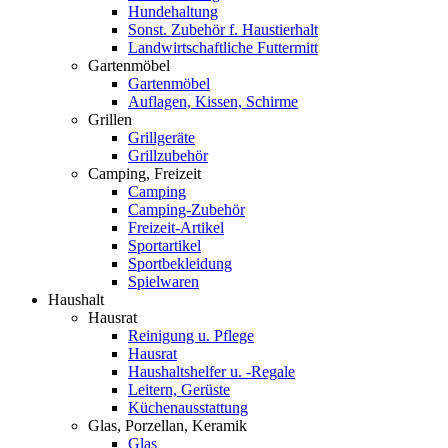
Hundehaltung
Sonst. Zubehör f. Haustierhalt
Landwirtschaftliche Futtermitt
Gartenmöbel
Gartenmöbel
Auflagen, Kissen, Schirme
Grillen
Grillgeräte
Grillzubehör
Camping, Freizeit
Camping
Camping-Zubehör
Freizeit-Artikel
Sportartikel
Sportbekleidung
Spielwaren
Haushalt
Hausrat
Reinigung u. Pflege
Hausrat
Haushaltshelfer u. -Regale
Leitern, Gerüste
Küchenausstattung
Glas, Porzellan, Keramik
Glas