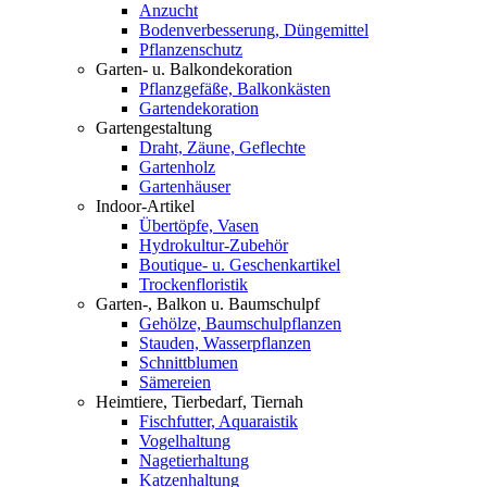
Anzucht
Bodenverbesserung, Düngemittel
Pflanzenschutz
Garten- u. Balkondekoration
Pflanzgefäße, Balkonkästen
Gartendekoration
Gartengestaltung
Draht, Zäune, Geflechte
Gartenholz
Gartenhäuser
Indoor-Artikel
Übertöpfe, Vasen
Hydrokultur-Zubehör
Boutique- u. Geschenkartikel
Trockenfloristik
Garten-, Balkon u. Baumschulpf
Gehölze, Baumschulpflanzen
Stauden, Wasserpflanzen
Schnittblumen
Sämereien
Heimtiere, Tierbedarf, Tiernah
Fischfutter, Aquaraistik
Vogelhaltung
Nagetierhaltung
Katzenhaltung