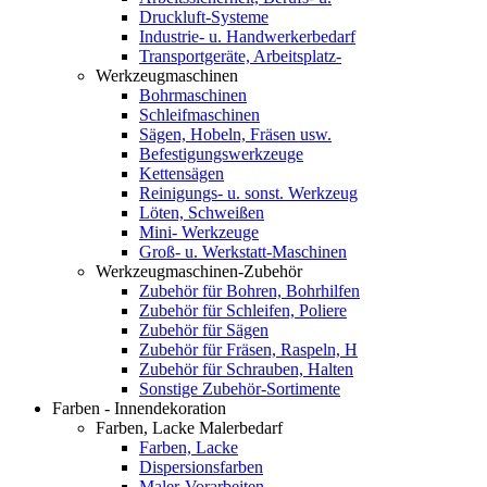
Druckluft-Systeme
Industrie- u. Handwerkerbedarf
Transportgeräte, Arbeitsplatz-
Werkzeugmaschinen
Bohrmaschinen
Schleifmaschinen
Sägen, Hobeln, Fräsen usw.
Befestigungswerkzeuge
Kettensägen
Reinigungs- u. sonst. Werkzeug
Löten, Schweißen
Mini- Werkzeuge
Groß- u. Werkstatt-Maschinen
Werkzeugmaschinen-Zubehör
Zubehör für Bohren, Bohrhilfen
Zubehör für Schleifen, Poliere
Zubehör für Sägen
Zubehör für Fräsen, Raspeln, H
Zubehör für Schrauben, Halten
Sonstige Zubehör-Sortimente
Farben - Innendekoration
Farben, Lacke Malerbedarf
Farben, Lacke
Dispersionsfarben
Maler-Vorarbeiten