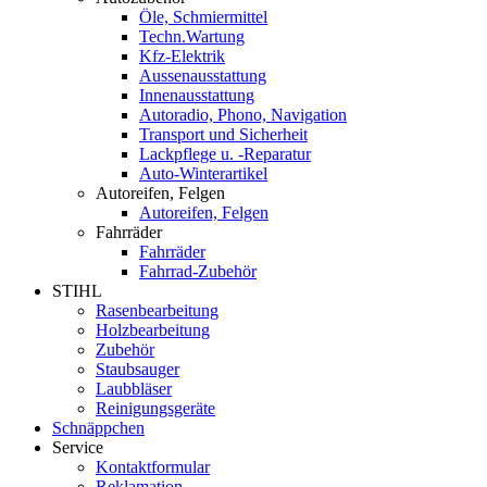
Öle, Schmiermittel
Techn.Wartung
Kfz-Elektrik
Aussenausstattung
Innenausstattung
Autoradio, Phono, Navigation
Transport und Sicherheit
Lackpflege u. -Reparatur
Auto-Winterartikel
Autoreifen, Felgen
Autoreifen, Felgen
Fahrräder
Fahrräder
Fahrrad-Zubehör
STIHL
Rasenbearbeitung
Holzbearbeitung
Zubehör
Staubsauger
Laubbläser
Reinigungsgeräte
Schnäppchen
Service
Kontaktformular
Reklamation