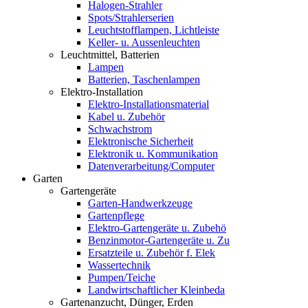
Halogen-Strahler
Spots/Strahlerserien
Leuchtstofflampen, Lichtleiste
Keller- u. Aussenleuchten
Leuchtmittel, Batterien
Lampen
Batterien, Taschenlampen
Elektro-Installation
Elektro-Installationsmaterial
Kabel u. Zubehör
Schwachstrom
Elektronische Sicherheit
Elektronik u. Kommunikation
Datenverarbeitung/Computer
Garten
Gartengeräte
Garten-Handwerkzeuge
Gartenpflege
Elektro-Gartengeräte u. Zubehö
Benzinmotor-Gartengeräte u. Zu
Ersatzteile u. Zubehör f. Elek
Wassertechnik
Pumpen/Teiche
Landwirtschaftlicher Kleinbeda
Gartenanzucht, Dünger, Erden