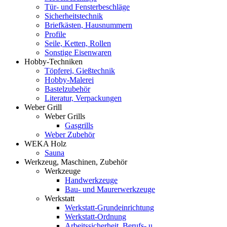
Tür- und Fensterbeschläge
Sicherheitstechnik
Briefkästen, Hausnummern
Profile
Seile, Ketten, Rollen
Sonstige Eisenwaren
Hobby-Techniken
Töpferei, Gießtechnik
Hobby-Malerei
Bastelzubehör
Literatur, Verpackungen
Weber Grill
Weber Grills
Gasgrills
Weber Zubehör
WEKA Holz
Sauna
Werkzeug, Maschinen, Zubehör
Werkzeuge
Handwerkzeuge
Bau- und Maurerwerkzeuge
Werkstatt
Werkstatt-Grundeinrichtung
Werkstatt-Ordnung
Arbeitssicherheit, Berufs- u.