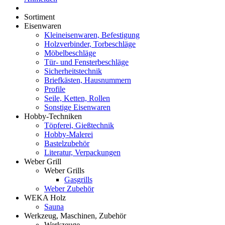
Sortiment
Eisenwaren
Kleineisenwaren, Befestigung
Holzverbinder, Torbeschläge
Möbelbeschläge
Tür- und Fensterbeschläge
Sicherheitstechnik
Briefkästen, Hausnummern
Profile
Seile, Ketten, Rollen
Sonstige Eisenwaren
Hobby-Techniken
Töpferei, Gießtechnik
Hobby-Malerei
Bastelzubehör
Literatur, Verpackungen
Weber Grill
Weber Grills
Gasgrills
Weber Zubehör
WEKA Holz
Sauna
Werkzeug, Maschinen, Zubehör
Werkzeuge