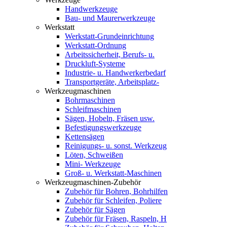
Handwerkzeuge
Bau- und Maurerwerkzeuge
Werkstatt
Werkstatt-Grundeinrichtung
Werkstatt-Ordnung
Arbeitssicherheit, Berufs- u.
Druckluft-Systeme
Industrie- u. Handwerkerbedarf
Transportgeräte, Arbeitsplatz-
Werkzeugmaschinen
Bohrmaschinen
Schleifmaschinen
Sägen, Hobeln, Fräsen usw.
Befestigungswerkzeuge
Kettensägen
Reinigungs- u. sonst. Werkzeug
Löten, Schweißen
Mini- Werkzeuge
Groß- u. Werkstatt-Maschinen
Werkzeugmaschinen-Zubehör
Zubehör für Bohren, Bohrhilfen
Zubehör für Schleifen, Poliere
Zubehör für Sägen
Zubehör für Fräsen, Raspeln, H