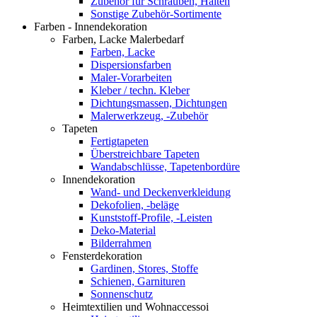
Zubehör für Schrauben, Halten
Sonstige Zubehör-Sortimente
Farben - Innendekoration
Farben, Lacke Malerbedarf
Farben, Lacke
Dispersionsfarben
Maler-Vorarbeiten
Kleber / techn. Kleber
Dichtungsmassen, Dichtungen
Malerwerkzeug, -Zubehör
Tapeten
Fertigtapeten
Überstreichbare Tapeten
Wandabschlüsse, Tapetenbordüre
Innendekoration
Wand- und Deckenverkleidung
Dekofolien, -beläge
Kunststoff-Profile, -Leisten
Deko-Material
Bilderrahmen
Fensterdekoration
Gardinen, Stores, Stoffe
Schienen, Garnituren
Sonnenschutz
Heimtextilien und Wohnaccessoi