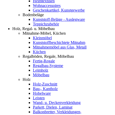
Heimtextilien
Wohnaccessoires
Geschenkartikel, Kunstgewerbe
Bodenbeläge
Kunststoff-Beläge - Auslegware
Teppichzubehör
Holz, Regal- u. Möbelbau
Mitnahme-Möbel, Küchen
Kleinmöbel
Kunststoffbeschichtete Mitnahm
Mitnahmemöbel aus Glas, Metall
Küchen
Regalböden, Regale, Möbelbau
Fertig-Regale
Regalbau-Systeme
Leimholz
Möbelbau
Holz
Holz-Zuschnitt
Bau-, Kantholz
Hobelware
Leisten
Wand- u. Deckenverkleidung
Parkett, Dielen, Laminat
Balkonbretter, Verkleidungen,