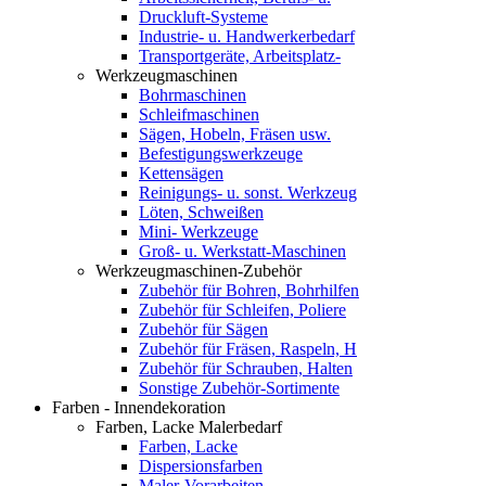
Druckluft-Systeme
Industrie- u. Handwerkerbedarf
Transportgeräte, Arbeitsplatz-
Werkzeugmaschinen
Bohrmaschinen
Schleifmaschinen
Sägen, Hobeln, Fräsen usw.
Befestigungswerkzeuge
Kettensägen
Reinigungs- u. sonst. Werkzeug
Löten, Schweißen
Mini- Werkzeuge
Groß- u. Werkstatt-Maschinen
Werkzeugmaschinen-Zubehör
Zubehör für Bohren, Bohrhilfen
Zubehör für Schleifen, Poliere
Zubehör für Sägen
Zubehör für Fräsen, Raspeln, H
Zubehör für Schrauben, Halten
Sonstige Zubehör-Sortimente
Farben - Innendekoration
Farben, Lacke Malerbedarf
Farben, Lacke
Dispersionsfarben
Maler-Vorarbeiten