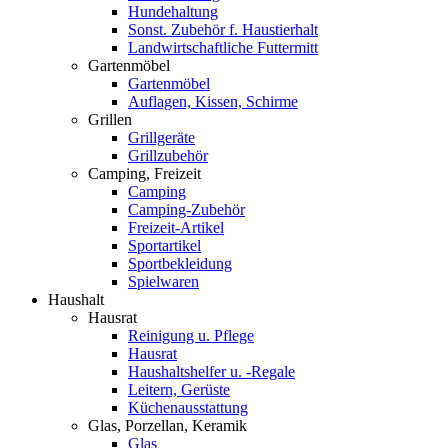
Hundehaltung
Sonst. Zubehör f. Haustierhalt
Landwirtschaftliche Futtermitt
Gartenmöbel
Gartenmöbel
Auflagen, Kissen, Schirme
Grillen
Grillgeräte
Grillzubehör
Camping, Freizeit
Camping
Camping-Zubehör
Freizeit-Artikel
Sportartikel
Sportbekleidung
Spielwaren
Haushalt
Hausrat
Reinigung u. Pflege
Hausrat
Haushaltshelfer u. -Regale
Leitern, Gerüste
Küchenausstattung
Glas, Porzellan, Keramik
Glas