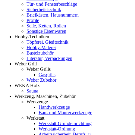
Tür- und Fensterbeschläge
Sicherheitstechnik
Briefkästen, Hausnummern
Profile
Seile, Ketten, Rollen
Sonstige Eisenwaren
Hobby-Techniken
Töpferei, Gießtechnik
Hobby-Malerei
Bastelzubehör
Literatur, Verpackungen
Weber Grill
Weber Grills
Gasgrills
Weber Zubehör
WEKA Holz
Sauna
Werkzeug, Maschinen, Zubehör
Werkzeuge
Handwerkzeuge
Bau- und Maurerwerkzeuge
Werkstatt
Werkstatt-Grundeinrichtung
Werkstatt-Ordnung
Arbeitssicherheit, Berufs- u.