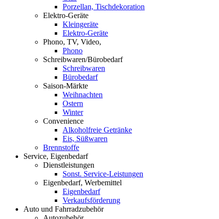
Porzellan, Tischdekoration
Elektro-Geräte
Kleingeräte
Elektro-Geräte
Phono, TV, Video,
Phono
Schreibwaren/Bürobedarf
Schreibwaren
Bürobedarf
Saison-Märkte
Weihnachten
Ostern
Winter
Convenience
Alkoholfreie Getränke
Eis, Süßwaren
Brennstoffe
Service, Eigenbedarf
Dienstleistungen
Sonst. Service-Leistungen
Eigenbedarf, Werbemittel
Eigenbedarf
Verkaufsförderung
Auto und Fahrradzubehör
Autozubehör