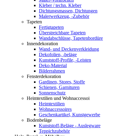
Kleber / techn. Kleber
Dichtungsmassen, Dichtungen
Malerwerkzeug, -Zubehör
Tapeten
Fertigtapeten
Überstreichbare Tapeten
Wandabschlüsse, Tapetenbordüre
Innendekoration
Wand- und Deckenverkleidung
Dekofolien, -beläge
Kunststoff-Profile, -Leisten
Deko-Material
Bilderrahmen
Fensterdekoration
Gardinen, Stores, Stoffe
Schienen, Garnituren
Sonnenschutz
Heimtextilien und Wohnaccessoi
Heimtextilien
Wohnaccessoires
Geschenkartikel, Kunstgewerbe
Bodenbeläge
Kunststoff-Beläge - Auslegware
Teppichzubehör