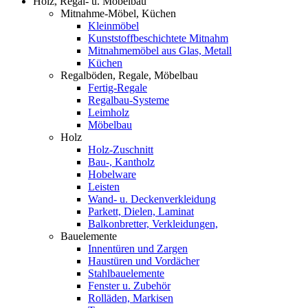
Holz, Regal- u. Möbelbau
Mitnahme-Möbel, Küchen
Kleinmöbel
Kunststoffbeschichtete Mitnahm
Mitnahmemöbel aus Glas, Metall
Küchen
Regalböden, Regale, Möbelbau
Fertig-Regale
Regalbau-Systeme
Leimholz
Möbelbau
Holz
Holz-Zuschnitt
Bau-, Kantholz
Hobelware
Leisten
Wand- u. Deckenverkleidung
Parkett, Dielen, Laminat
Balkonbretter, Verkleidungen,
Bauelemente
Innentüren und Zargen
Haustüren und Vordächer
Stahlbauelemente
Fenster u. Zubehör
Rolläden, Markisen