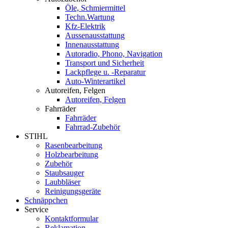
Öle, Schmiermittel
Techn.Wartung
Kfz-Elektrik
Aussenausstattung
Innenausstattung
Autoradio, Phono, Navigation
Transport und Sicherheit
Lackpflege u. -Reparatur
Auto-Winterartikel
Autoreifen, Felgen
Autoreifen, Felgen
Fahrräder
Fahrräder
Fahrrad-Zubehör
STIHL
Rasenbearbeitung
Holzbearbeitung
Zubehör
Staubsauger
Laubbläser
Reinigungsgeräte
Schnäppchen
Service
Kontaktformular
Reklamation