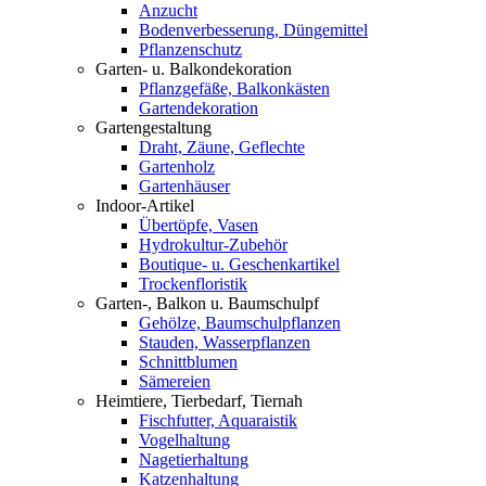
Anzucht
Bodenverbesserung, Düngemittel
Pflanzenschutz
Garten- u. Balkondekoration
Pflanzgefäße, Balkonkästen
Gartendekoration
Gartengestaltung
Draht, Zäune, Geflechte
Gartenholz
Gartenhäuser
Indoor-Artikel
Übertöpfe, Vasen
Hydrokultur-Zubehör
Boutique- u. Geschenkartikel
Trockenfloristik
Garten-, Balkon u. Baumschulpf
Gehölze, Baumschulpflanzen
Stauden, Wasserpflanzen
Schnittblumen
Sämereien
Heimtiere, Tierbedarf, Tiernah
Fischfutter, Aquaraistik
Vogelhaltung
Nagetierhaltung
Katzenhaltung