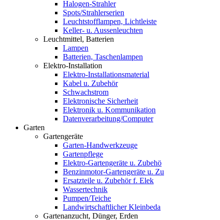
Halogen-Strahler
Spots/Strahlerserien
Leuchtstofflampen, Lichtleiste
Keller- u. Aussenleuchten
Leuchtmittel, Batterien
Lampen
Batterien, Taschenlampen
Elektro-Installation
Elektro-Installationsmaterial
Kabel u. Zubehör
Schwachstrom
Elektronische Sicherheit
Elektronik u. Kommunikation
Datenverarbeitung/Computer
Garten
Gartengeräte
Garten-Handwerkzeuge
Gartenpflege
Elektro-Gartengeräte u. Zubehö
Benzinmotor-Gartengeräte u. Zu
Ersatzteile u. Zubehör f. Elek
Wassertechnik
Pumpen/Teiche
Landwirtschaftlicher Kleinbeda
Gartenanzucht, Dünger, Erden