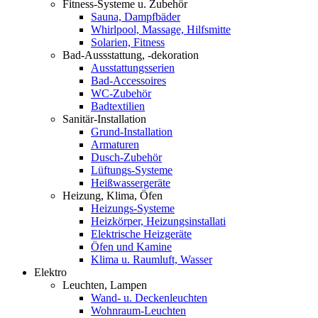
Fitness-Systeme u. Zubehör
Sauna, Dampfbäder
Whirlpool, Massage, Hilfsmitte
Solarien, Fitness
Bad-Aussstattung, -dekoration
Ausstattungsserien
Bad-Accessoires
WC-Zubehör
Badtextilien
Sanitär-Installation
Grund-Installation
Armaturen
Dusch-Zubehör
Lüftungs-Systeme
Heißwassergeräte
Heizung, Klima, Öfen
Heizungs-Systeme
Heizkörper, Heizungsinstallati
Elektrische Heizgeräte
Öfen und Kamine
Klima u. Raumluft, Wasser
Elektro
Leuchten, Lampen
Wand- u. Deckenleuchten
Wohnraum-Leuchten