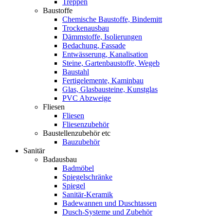
Treppen
Baustoffe
Chemische Baustoffe, Bindemitt
Trockenausbau
Dämmstoffe, Isolierungen
Bedachung, Fassade
Entwässerung, Kanalisation
Steine, Gartenbaustoffe, Wegeb
Baustahl
Fertigelemente, Kaminbau
Glas, Glasbausteine, Kunstglas
PVC Abzweige
Fliesen
Fliesen
Fliesenzubehör
Baustellenzubehör etc
Bauzubehör
Sanitär
Badausbau
Badmöbel
Spiegelschränke
Spiegel
Sanitär-Keramik
Badewannen und Duschtassen
Dusch-Systeme und Zubehör