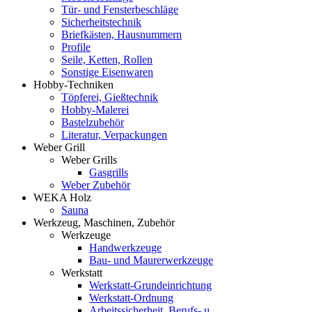
Tür- und Fensterbeschläge
Sicherheitstechnik
Briefkästen, Hausnummern
Profile
Seile, Ketten, Rollen
Sonstige Eisenwaren
Hobby-Techniken
Töpferei, Gießtechnik
Hobby-Malerei
Bastelzubehör
Literatur, Verpackungen
Weber Grill
Weber Grills
Gasgrills
Weber Zubehör
WEKA Holz
Sauna
Werkzeug, Maschinen, Zubehör
Werkzeuge
Handwerkzeuge
Bau- und Maurerwerkzeuge
Werkstatt
Werkstatt-Grundeinrichtung
Werkstatt-Ordnung
Arbeitssicherheit, Berufs- u.