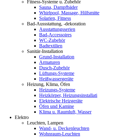
Fitness-Systeme u. Zubehör
Sauna, Dampfbäder
Whirlpool, Massage, Hilfsmitte
Solarien, Fitness
Bad-Aussstattung, -dekoration
Ausstattungsserien
Bad-Accessoires
WC-Zubehör
Badtextilien
Sanitär-Installation
Grund-Installation
Armaturen
Dusch-Zubehör
Lüftungs-Systeme
Heißwassergeräte
Heizung, Klima, Öfen
Heizungs-Systeme
Heizkörper, Heizungsinstallati
Elektrische Heizgeräte
Öfen und Kamine
Klima u. Raumluft, Wasser
Elektro
Leuchten, Lampen
Wand- u. Deckenleuchten
Wohnraum-Leuchten