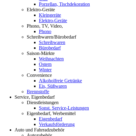
Porzellan, Tischdekoration
Elektro-Geräte
Kleingeräte
Elektro-Geräte
Phono, TV, Video,
Phono
Schreibwaren/Bürobedarf
Schreibwaren
Bürobedarf
Saison-Märkte
Weihnachten
Ostern
Winter
Convenience
Alkoholfreie Getränke
Eis, Süßwaren
Brennstoffe
Service, Eigenbedarf
Dienstleistungen
Sonst. Service-Leistungen
Eigenbedarf, Werbemittel
Eigenbedarf
Verkaufsförderung
Auto und Fahrradzubehör
Autozubehör