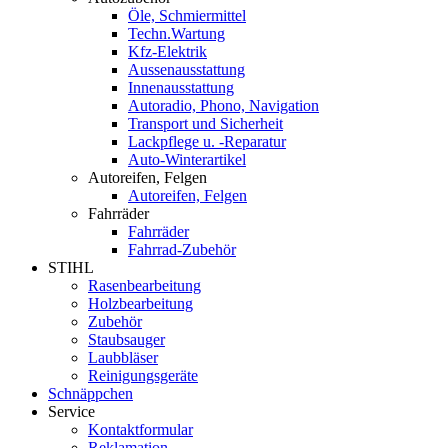
Öle, Schmiermittel
Techn.Wartung
Kfz-Elektrik
Aussenausstattung
Innenausstattung
Autoradio, Phono, Navigation
Transport und Sicherheit
Lackpflege u. -Reparatur
Auto-Winterartikel
Autoreifen, Felgen
Autoreifen, Felgen
Fahrräder
Fahrräder
Fahrrad-Zubehör
STIHL
Rasenbearbeitung
Holzbearbeitung
Zubehör
Staubsauger
Laubbläser
Reinigungsgeräte
Schnäppchen
Service
Kontaktformular
Reklamation