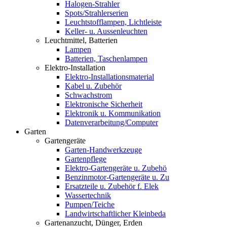
Halogen-Strahler
Spots/Strahlerserien
Leuchtstofflampen, Lichtleiste
Keller- u. Aussenleuchten
Leuchtmittel, Batterien
Lampen
Batterien, Taschenlampen
Elektro-Installation
Elektro-Installationsmaterial
Kabel u. Zubehör
Schwachstrom
Elektronische Sicherheit
Elektronik u. Kommunikation
Datenverarbeitung/Computer
Garten
Gartengeräte
Garten-Handwerkzeuge
Gartenpflege
Elektro-Gartengeräte u. Zubehö
Benzinmotor-Gartengeräte u. Zu
Ersatzteile u. Zubehör f. Elek
Wassertechnik
Pumpen/Teiche
Landwirtschaftlicher Kleinbeda
Gartenanzucht, Dünger, Erden