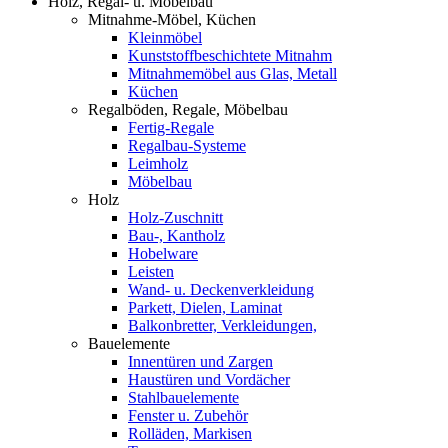
Holz, Regal- u. Möbelbau
Mitnahme-Möbel, Küchen
Kleinmöbel
Kunststoffbeschichtete Mitnahm
Mitnahmemöbel aus Glas, Metall
Küchen
Regalböden, Regale, Möbelbau
Fertig-Regale
Regalbau-Systeme
Leimholz
Möbelbau
Holz
Holz-Zuschnitt
Bau-, Kantholz
Hobelware
Leisten
Wand- u. Deckenverkleidung
Parkett, Dielen, Laminat
Balkonbretter, Verkleidungen,
Bauelemente
Innentüren und Zargen
Haustüren und Vordächer
Stahlbauelemente
Fenster u. Zubehör
Rolläden, Markisen