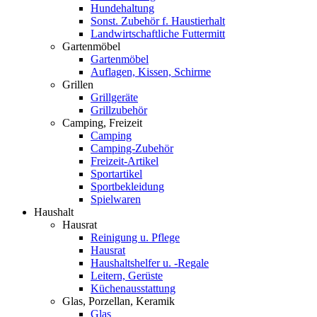
Hundehaltung
Sonst. Zubehör f. Haustierhalt
Landwirtschaftliche Futtermitt
Gartenmöbel
Gartenmöbel
Auflagen, Kissen, Schirme
Grillen
Grillgeräte
Grillzubehör
Camping, Freizeit
Camping
Camping-Zubehör
Freizeit-Artikel
Sportartikel
Sportbekleidung
Spielwaren
Haushalt
Hausrat
Reinigung u. Pflege
Hausrat
Haushaltshelfer u. -Regale
Leitern, Gerüste
Küchenausstattung
Glas, Porzellan, Keramik
Glas