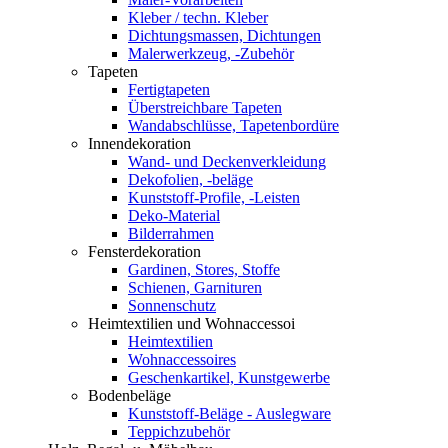
Kleber / techn. Kleber
Dichtungsmassen, Dichtungen
Malerwerkzeug, -Zubehör
Tapeten
Fertigtapeten
Überstreichbare Tapeten
Wandabschlüsse, Tapetenbordüre
Innendekoration
Wand- und Deckenverkleidung
Dekofolien, -beläge
Kunststoff-Profile, -Leisten
Deko-Material
Bilderrahmen
Fensterdekoration
Gardinen, Stores, Stoffe
Schienen, Garnituren
Sonnenschutz
Heimtextilien und Wohnaccessoi
Heimtextilien
Wohnaccessoires
Geschenkartikel, Kunstgewerbe
Bodenbeläge
Kunststoff-Beläge - Auslegware
Teppichzubehör