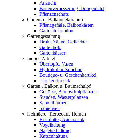
Anzucht
Bodenverbesserung, Düngemittel
Pflanzenschutz
Garten- u. Balkondekoration
Pflanzgefäße, Balkonkästen
Gartendekoration
Gartengestaltung
Draht, Zäune, Geflechte
Gartenholz
Gartenhäuser
Indoor-Artikel
Übertöpfe, Vasen
Hydrokultur-Zubehör
Boutique- u. Geschenkartikel
Trockenfloristik
Garten-, Balkon u. Baumschulpf
Gehölze, Baumschulpflanzen
Stauden, Wasserpflanzen
Schnittblumen
Sämereien
Heimtiere, Tierbedarf, Tiernah
Fischfutter, Aquaraistik
Vogelhaltung
Nagetierhaltung
Katzenhaltung