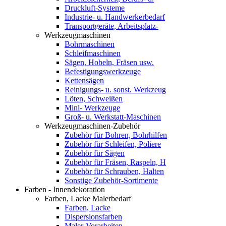
Druckluft-Systeme
Industrie- u. Handwerkerbedarf
Transportgeräte, Arbeitsplatz-
Werkzeugmaschinen
Bohrmaschinen
Schleifmaschinen
Sägen, Hobeln, Fräsen usw.
Befestigungswerkzeuge
Kettensägen
Reinigungs- u. sonst. Werkzeug
Löten, Schweißen
Mini- Werkzeuge
Groß- u. Werkstatt-Maschinen
Werkzeugmaschinen-Zubehör
Zubehör für Bohren, Bohrhilfen
Zubehör für Schleifen, Poliere
Zubehör für Sägen
Zubehör für Fräsen, Raspeln, H
Zubehör für Schrauben, Halten
Sonstige Zubehör-Sortimente
Farben - Innendekoration
Farben, Lacke Malerbedarf
Farben, Lacke
Dispersionsfarben
Maler-Vorarbeiten