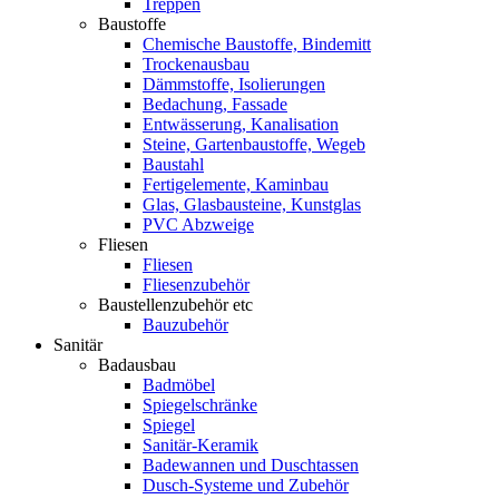
Treppen
Baustoffe
Chemische Baustoffe, Bindemitt
Trockenausbau
Dämmstoffe, Isolierungen
Bedachung, Fassade
Entwässerung, Kanalisation
Steine, Gartenbaustoffe, Wegeb
Baustahl
Fertigelemente, Kaminbau
Glas, Glasbausteine, Kunstglas
PVC Abzweige
Fliesen
Fliesen
Fliesenzubehör
Baustellenzubehör etc
Bauzubehör
Sanitär
Badausbau
Badmöbel
Spiegelschränke
Spiegel
Sanitär-Keramik
Badewannen und Duschtassen
Dusch-Systeme und Zubehör