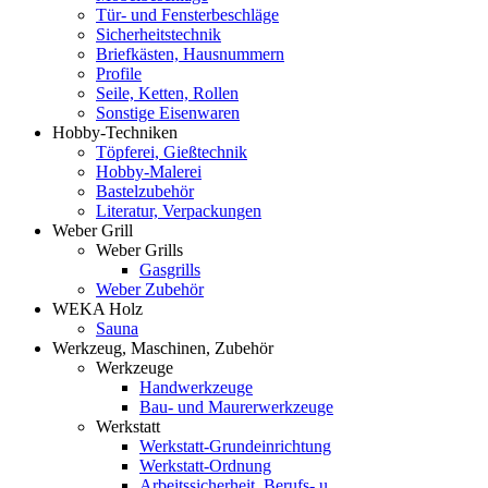
Tür- und Fensterbeschläge
Sicherheitstechnik
Briefkästen, Hausnummern
Profile
Seile, Ketten, Rollen
Sonstige Eisenwaren
Hobby-Techniken
Töpferei, Gießtechnik
Hobby-Malerei
Bastelzubehör
Literatur, Verpackungen
Weber Grill
Weber Grills
Gasgrills
Weber Zubehör
WEKA Holz
Sauna
Werkzeug, Maschinen, Zubehör
Werkzeuge
Handwerkzeuge
Bau- und Maurerwerkzeuge
Werkstatt
Werkstatt-Grundeinrichtung
Werkstatt-Ordnung
Arbeitssicherheit, Berufs- u.