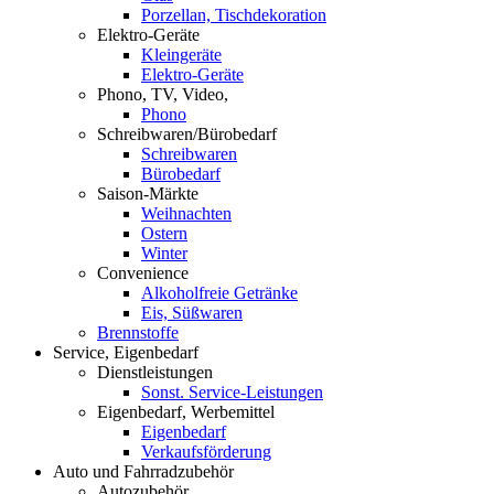
Porzellan, Tischdekoration
Elektro-Geräte
Kleingeräte
Elektro-Geräte
Phono, TV, Video,
Phono
Schreibwaren/Bürobedarf
Schreibwaren
Bürobedarf
Saison-Märkte
Weihnachten
Ostern
Winter
Convenience
Alkoholfreie Getränke
Eis, Süßwaren
Brennstoffe
Service, Eigenbedarf
Dienstleistungen
Sonst. Service-Leistungen
Eigenbedarf, Werbemittel
Eigenbedarf
Verkaufsförderung
Auto und Fahrradzubehör
Autozubehör