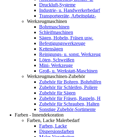
Druckluft-Systeme
Industrie- u. Handwerkerbedarf
Transportgeräte, Arbeitsplatz-
Werkzeugmaschinen
Bohrmaschinen
Schleifmaschinen
Sägen, Hobeln, Fräsen usw.
Befestigungswerkzeuge
Kettensägen
Reinigungs- u. sonst. Werkzeug
Löten, Schweißen
Mini- Werkzeuge
Groß- u. Werkstatt-Maschinen
Werkzeugmaschinen-Zubehör
Zubehör für Bohren, Bohrhilfen
Zubehör für Schleifen, Poliere
Zubehör für Sägen
Zubehör für Fräsen, Raspeln, H
Zubehör für Schrauben, Halten
Sonstige Zubehör-Sortimente
Farben - Innendekoration
Farben, Lacke Malerbedarf
Farben, Lacke
Dispersionsfarben
Maler-Vorarbeiten