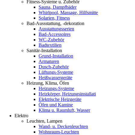
Fitness-Systeme u. Zubehör
Sauna, Dampfbäder
Whirlpool, Massage, Hilfsmitte
Solarien, Fitness
Bad-Aussstattung, -dekoration
Ausstattungsserien
Bad-Accessoires
WC-Zubehör
Badtextilien
Sanitär-Installation
Grund-Installation
Armaturen
Dusch-Zubehör
Lüftungs-Systeme
Heißwassergeräte
Heizung, Klima, Öfen
Heizungs-Systeme
Heizkörper, Heizungsinstallati
Elektrische Heizgeräte
Öfen und Kamine
Klima u. Raumluft, Wasser
Elektro
Leuchten, Lampen
Wand- u. Deckenleuchten
Wohnraum-Leuchten