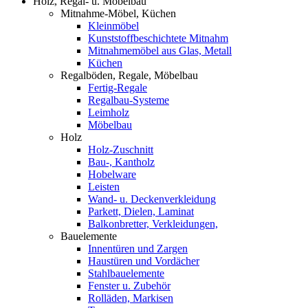
Holz, Regal- u. Möbelbau
Mitnahme-Möbel, Küchen
Kleinmöbel
Kunststoffbeschichtete Mitnahm
Mitnahmemöbel aus Glas, Metall
Küchen
Regalböden, Regale, Möbelbau
Fertig-Regale
Regalbau-Systeme
Leimholz
Möbelbau
Holz
Holz-Zuschnitt
Bau-, Kantholz
Hobelware
Leisten
Wand- u. Deckenverkleidung
Parkett, Dielen, Laminat
Balkonbretter, Verkleidungen,
Bauelemente
Innentüren und Zargen
Haustüren und Vordächer
Stahlbauelemente
Fenster u. Zubehör
Rolläden, Markisen