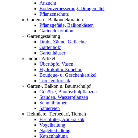
Anzucht
Bodenverbesserung, Düngemittel
Pflanzenschutz
Garten- u. Balkondekoration
Pflanzgefäße, Balkonkästen
Gartendekoration
Gartengestaltung
Draht, Zäune, Geflechte
Gartenholz
Gartenhäuser
Indoor-Artikel
Übertöpfe, Vasen
Hydrokultur-Zubehör
Boutique- u. Geschenkartikel
Trockenfloristik
Garten-, Balkon u. Baumschulpf
Gehölze, Baumschulpflanzen
Stauden, Wasserpflanzen
Schnittblumen
Sämereien
Heimtiere, Tierbedarf, Tiernah
Fischfutter, Aquaraistik
Vogelhaltung
Nagetierhaltung
Katzenhaltung