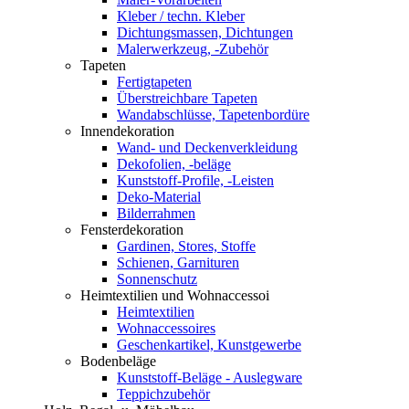
Kleber / techn. Kleber
Dichtungsmassen, Dichtungen
Malerwerkzeug, -Zubehör
Tapeten
Fertigtapeten
Überstreichbare Tapeten
Wandabschlüsse, Tapetenbordüre
Innendekoration
Wand- und Deckenverkleidung
Dekofolien, -beläge
Kunststoff-Profile, -Leisten
Deko-Material
Bilderrahmen
Fensterdekoration
Gardinen, Stores, Stoffe
Schienen, Garnituren
Sonnenschutz
Heimtextilien und Wohnaccessoi
Heimtextilien
Wohnaccessoires
Geschenkartikel, Kunstgewerbe
Bodenbeläge
Kunststoff-Beläge - Auslegware
Teppichzubehör