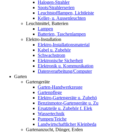
Halogen-Strahler
Spots/Strahlerserien
Leuchtstofflampen, Lichtleiste
Keller- u. Aussenleuchten
Leuchtmittel, Batterien
Lampen
Batterien, Taschenlampen
Elektro-Installation
Elektro-Installationsmaterial
Kabel u. Zubehör
Schwachstrom
Elektronische Sicherheit
Elektronik u. Kommunikation
Datenverarbeitung/Computer
Garten
Gartengeräte
Garten-Handwerkzeuge
Gartenpflege
Elektro-Gartengeräte u. Zubehö
Benzinmotor-Gartengeräte u. Zu
Ersatzteile u. Zubehör f. Elek
Wassertechnik
Pumpen/Teiche
Landwirtschaftlicher Kleinbeda
Gartenanzucht, Dünger, Erden