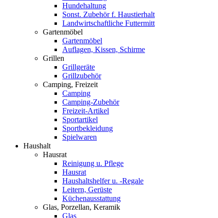
Hundehaltung
Sonst. Zubehör f. Haustierhalt
Landwirtschaftliche Futtermitt
Gartenmöbel
Gartenmöbel
Auflagen, Kissen, Schirme
Grillen
Grillgeräte
Grillzubehör
Camping, Freizeit
Camping
Camping-Zubehör
Freizeit-Artikel
Sportartikel
Sportbekleidung
Spielwaren
Haushalt
Hausrat
Reinigung u. Pflege
Hausrat
Haushaltshelfer u. -Regale
Leitern, Gerüste
Küchenausstattung
Glas, Porzellan, Keramik
Glas