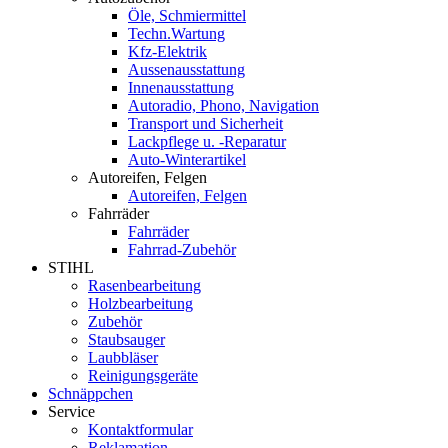
Öle, Schmiermittel
Techn.Wartung
Kfz-Elektrik
Aussenausstattung
Innenausstattung
Autoradio, Phono, Navigation
Transport und Sicherheit
Lackpflege u. -Reparatur
Auto-Winterartikel
Autoreifen, Felgen
Autoreifen, Felgen
Fahrräder
Fahrräder
Fahrrad-Zubehör
STIHL
Rasenbearbeitung
Holzbearbeitung
Zubehör
Staubsauger
Laubbläser
Reinigungsgeräte
Schnäppchen
Service
Kontaktformular
Reklamation