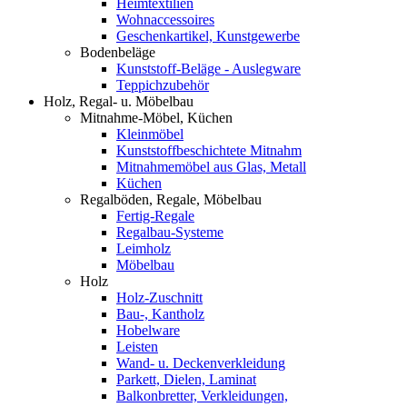
Heimtextilien
Wohnaccessoires
Geschenkartikel, Kunstgewerbe
Bodenbeläge
Kunststoff-Beläge - Auslegware
Teppichzubehör
Holz, Regal- u. Möbelbau
Mitnahme-Möbel, Küchen
Kleinmöbel
Kunststoffbeschichtete Mitnahm
Mitnahmemöbel aus Glas, Metall
Küchen
Regalböden, Regale, Möbelbau
Fertig-Regale
Regalbau-Systeme
Leimholz
Möbelbau
Holz
Holz-Zuschnitt
Bau-, Kantholz
Hobelware
Leisten
Wand- u. Deckenverkleidung
Parkett, Dielen, Laminat
Balkonbretter, Verkleidungen,