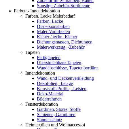
Zubehör für Schrauben, Halten
Sonstige Zubehör-Sortimente
Farben - Innendekoration
Farben, Lacke Malerbedarf
Farben, Lacke
Dispersionsfarben
Maler-Vorarbeiten
Kleber / techn. Kleber
Dichtungsmassen, Dichtungen
Malerwerkzeug, -Zubehör
Tapeten
Fertigtapeten
Überstreichbare Tapeten
Wandabschlüsse, Tapetenbordüre
Innendekoration
Wand- und Deckenverkleidung
Dekofolien, -beläge
Kunststoff-Profile, -Leisten
Deko-Material
Bilderrahmen
Fensterdekoration
Gardinen, Stores, Stoffe
Schienen, Garnituren
Sonnenschutz
Heimtextilien und Wohnaccessoi