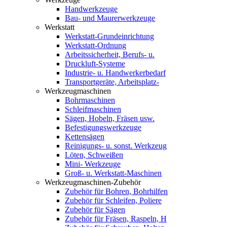
Handwerkzeuge
Bau- und Maurerwerkzeuge
Werkstatt
Werkstatt-Grundeinrichtung
Werkstatt-Ordnung
Arbeitssicherheit, Berufs- u.
Druckluft-Systeme
Industrie- u. Handwerkerbedarf
Transportgeräte, Arbeitsplatz-
Werkzeugmaschinen
Bohrmaschinen
Schleifmaschinen
Sägen, Hobeln, Fräsen usw.
Befestigungswerkzeuge
Kettensägen
Reinigungs- u. sonst. Werkzeug
Löten, Schweißen
Mini- Werkzeuge
Groß- u. Werkstatt-Maschinen
Werkzeugmaschinen-Zubehör
Zubehör für Bohren, Bohrhilfen
Zubehör für Schleifen, Poliere
Zubehör für Sägen
Zubehör für Fräsen, Raspeln, H