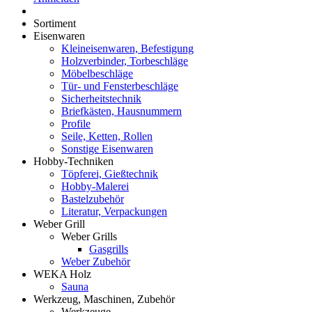
Sortiment
Eisenwaren
Kleineisenwaren, Befestigung
Holzverbinder, Torbeschläge
Möbelbeschläge
Tür- und Fensterbeschläge
Sicherheitstechnik
Briefkästen, Hausnummern
Profile
Seile, Ketten, Rollen
Sonstige Eisenwaren
Hobby-Techniken
Töpferei, Gießtechnik
Hobby-Malerei
Bastelzubehör
Literatur, Verpackungen
Weber Grill
Weber Grills
Gasgrills
Weber Zubehör
WEKA Holz
Sauna
Werkzeug, Maschinen, Zubehör
Werkzeuge