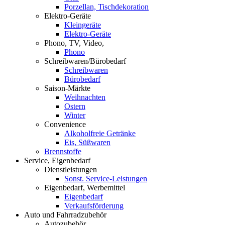
Porzellan, Tischdekoration
Elektro-Geräte
Kleingeräte
Elektro-Geräte
Phono, TV, Video,
Phono
Schreibwaren/Bürobedarf
Schreibwaren
Bürobedarf
Saison-Märkte
Weihnachten
Ostern
Winter
Convenience
Alkoholfreie Getränke
Eis, Süßwaren
Brennstoffe
Service, Eigenbedarf
Dienstleistungen
Sonst. Service-Leistungen
Eigenbedarf, Werbemittel
Eigenbedarf
Verkaufsförderung
Auto und Fahrradzubehör
Autozubehör