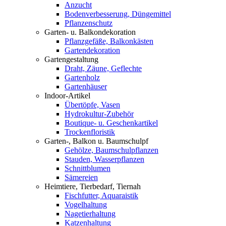
Anzucht
Bodenverbesserung, Düngemittel
Pflanzenschutz
Garten- u. Balkondekoration
Pflanzgefäße, Balkonkästen
Gartendekoration
Gartengestaltung
Draht, Zäune, Geflechte
Gartenholz
Gartenhäuser
Indoor-Artikel
Übertöpfe, Vasen
Hydrokultur-Zubehör
Boutique- u. Geschenkartikel
Trockenfloristik
Garten-, Balkon u. Baumschulpf
Gehölze, Baumschulpflanzen
Stauden, Wasserpflanzen
Schnittblumen
Sämereien
Heimtiere, Tierbedarf, Tiernah
Fischfutter, Aquaraistik
Vogelhaltung
Nagetierhaltung
Katzenhaltung