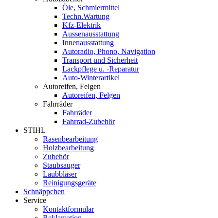
Öle, Schmiermittel
Techn.Wartung
Kfz-Elektrik
Aussenausstattung
Innenausstattung
Autoradio, Phono, Navigation
Transport und Sicherheit
Lackpflege u. -Reparatur
Auto-Winterartikel
Autoreifen, Felgen
Autoreifen, Felgen
Fahrräder
Fahrräder
Fahrrad-Zubehör
STIHL
Rasenbearbeitung
Holzbearbeitung
Zubehör
Staubsauger
Laubbläser
Reinigungsgeräte
Schnäppchen
Service
Kontaktformular
Reklamation