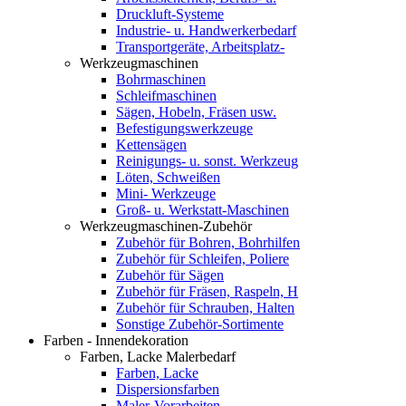
Druckluft-Systeme
Industrie- u. Handwerkerbedarf
Transportgeräte, Arbeitsplatz-
Werkzeugmaschinen
Bohrmaschinen
Schleifmaschinen
Sägen, Hobeln, Fräsen usw.
Befestigungswerkzeuge
Kettensägen
Reinigungs- u. sonst. Werkzeug
Löten, Schweißen
Mini- Werkzeuge
Groß- u. Werkstatt-Maschinen
Werkzeugmaschinen-Zubehör
Zubehör für Bohren, Bohrhilfen
Zubehör für Schleifen, Poliere
Zubehör für Sägen
Zubehör für Fräsen, Raspeln, H
Zubehör für Schrauben, Halten
Sonstige Zubehör-Sortimente
Farben - Innendekoration
Farben, Lacke Malerbedarf
Farben, Lacke
Dispersionsfarben
Maler-Vorarbeiten