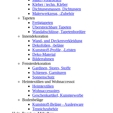
Kleber / techn. Kleber
Dichtungsmassen, Dichtungen
Malerwerkzeug, -Zubehör
Tapeten
Fertigtapeten
Überstreichbare Tapeten
Wandabschlüsse, Tapetenbordüre
Innendekoration
Wand- und Deckenverkleidung
Dekofolien, -beläge
Kunststoff-Profile, -Leisten
Deko-Material
Bilderrahmen
Fensterdekoration
Gardinen, Stores, Stoffe
Schienen, Garnituren
Sonnenschutz
Heimtextilien und Wohnaccessoi
Heimtextilien
Wohnaccessoires
Geschenkartikel, Kunstgewerbe
Bodenbeläge
Kunststoff-Beläge - Auslegware
Teppichzubehör