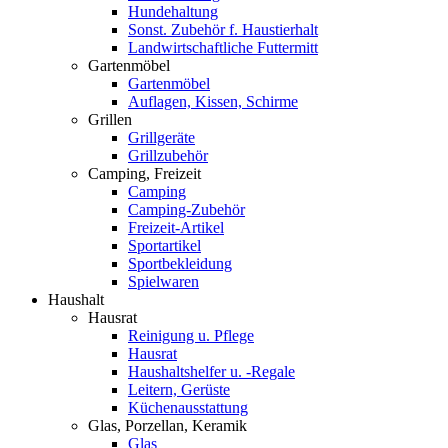
Hundehaltung
Sonst. Zubehör f. Haustierhalt
Landwirtschaftliche Futtermitt
Gartenmöbel
Gartenmöbel
Auflagen, Kissen, Schirme
Grillen
Grillgeräte
Grillzubehör
Camping, Freizeit
Camping
Camping-Zubehör
Freizeit-Artikel
Sportartikel
Sportbekleidung
Spielwaren
Haushalt
Hausrat
Reinigung u. Pflege
Hausrat
Haushaltshelfer u. -Regale
Leitern, Gerüste
Küchenausstattung
Glas, Porzellan, Keramik
Glas