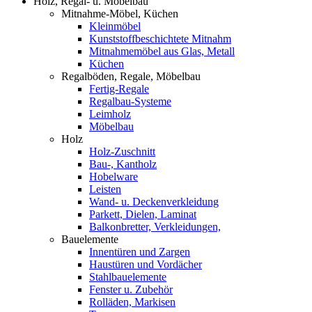
Holz, Regal- u. Möbelbau
Mitnahme-Möbel, Küchen
Kleinmöbel
Kunststoffbeschichtete Mitnahm
Mitnahmemöbel aus Glas, Metall
Küchen
Regalböden, Regale, Möbelbau
Fertig-Regale
Regalbau-Systeme
Leimholz
Möbelbau
Holz
Holz-Zuschnitt
Bau-, Kantholz
Hobelware
Leisten
Wand- u. Deckenverkleidung
Parkett, Dielen, Laminat
Balkonbretter, Verkleidungen,
Bauelemente
Innentüren und Zargen
Haustüren und Vordächer
Stahlbauelemente
Fenster u. Zubehör
Rolläden, Markisen