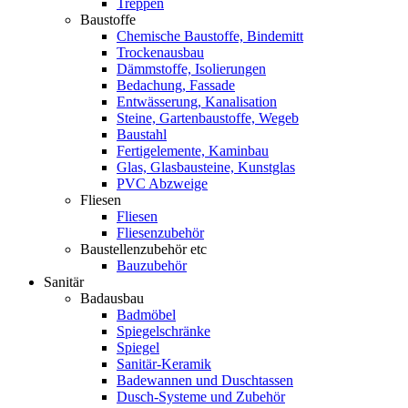
Treppen
Baustoffe
Chemische Baustoffe, Bindemitt
Trockenausbau
Dämmstoffe, Isolierungen
Bedachung, Fassade
Entwässerung, Kanalisation
Steine, Gartenbaustoffe, Wegeb
Baustahl
Fertigelemente, Kaminbau
Glas, Glasbausteine, Kunstglas
PVC Abzweige
Fliesen
Fliesen
Fliesenzubehör
Baustellenzubehör etc
Bauzubehör
Sanitär
Badausbau
Badmöbel
Spiegelschränke
Spiegel
Sanitär-Keramik
Badewannen und Duschtassen
Dusch-Systeme und Zubehör