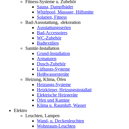
Fitness-Systeme u. Zubehör
Sauna, Dampfbäder
Whirlpool, Massage, Hilfsmitte
Solarien, Fitness
Bad-Aussstattung, -dekoration
Ausstattungsserien
Bad-Accessoires
WC-Zubehör
Badtextilien
Sanitär-Installation
Grund-Installation
Armaturen
Dusch-Zubehör
Lüftungs-Systeme
Heißwassergeräte
Heizung, Klima, Öfen
Heizungs-Systeme
Heizkörper, Heizungsinstallati
Elektrische Heizgeräte
Öfen und Kamine
Klima u. Raumluft, Wasser
Elektro
Leuchten, Lampen
Wand- u. Deckenleuchten
Wohnraum-Leuchten