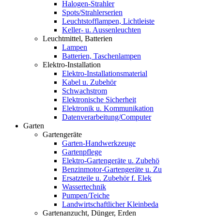
Halogen-Strahler
Spots/Strahlerserien
Leuchtstofflampen, Lichtleiste
Keller- u. Aussenleuchten
Leuchtmittel, Batterien
Lampen
Batterien, Taschenlampen
Elektro-Installation
Elektro-Installationsmaterial
Kabel u. Zubehör
Schwachstrom
Elektronische Sicherheit
Elektronik u. Kommunikation
Datenverarbeitung/Computer
Garten
Gartengeräte
Garten-Handwerkzeuge
Gartenpflege
Elektro-Gartengeräte u. Zubehö
Benzinmotor-Gartengeräte u. Zu
Ersatzteile u. Zubehör f. Elek
Wassertechnik
Pumpen/Teiche
Landwirtschaftlicher Kleinbeda
Gartenanzucht, Dünger, Erden