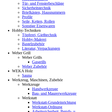
Tür- und Fensterbeschläge
Sicherheitstechnik
Briefkästen, Hausnummern
Profile
Seile, Ketten, Rollen
Sonstige Eisenwaren
Hobby-Techniken
Töpferei, Gießtechnik
Hobby-Malerei
Bastelzubehör
Literatur, Verpackungen
Weber Grill
Weber Grills
Gasgrills
Weber Zubehör
WEKA Holz
Sauna
Werkzeug, Maschinen, Zubehör
Werkzeuge
Handwerkzeuge
Bau- und Maurerwerkzeuge
Werkstatt
Werkstatt-Grundeinrichtung
Werkstatt-Ordnung
Arbeitssicherheit, Berufs- u.