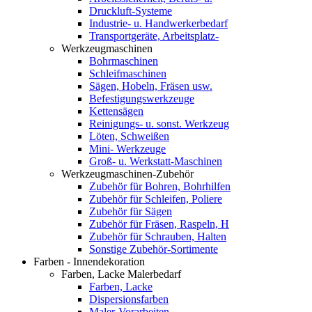
Druckluft-Systeme
Industrie- u. Handwerkerbedarf
Transportgeräte, Arbeitsplatz-
Werkzeugmaschinen
Bohrmaschinen
Schleifmaschinen
Sägen, Hobeln, Fräsen usw.
Befestigungswerkzeuge
Kettensägen
Reinigungs- u. sonst. Werkzeug
Löten, Schweißen
Mini- Werkzeuge
Groß- u. Werkstatt-Maschinen
Werkzeugmaschinen-Zubehör
Zubehör für Bohren, Bohrhilfen
Zubehör für Schleifen, Poliere
Zubehör für Sägen
Zubehör für Fräsen, Raspeln, H
Zubehör für Schrauben, Halten
Sonstige Zubehör-Sortimente
Farben - Innendekoration
Farben, Lacke Malerbedarf
Farben, Lacke
Dispersionsfarben
Maler-Vorarbeiten