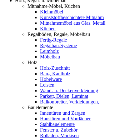
Holz, Regal- u. Möbelbau
Mitnahme-Möbel, Küchen
Kleinmöbel
Kunststoffbeschichtete Mitnahm
Mitnahmemöbel aus Glas, Metall
Küchen
Regalböden, Regale, Möbelbau
Fertig-Regale
Regalbau-Systeme
Leimholz
Möbelbau
Holz
Holz-Zuschnitt
Bau-, Kantholz
Hobelware
Leisten
Wand- u. Deckenverkleidung
Parkett, Dielen, Laminat
Balkonbretter, Verkleidungen,
Bauelemente
Innentüren und Zargen
Haustüren und Vordächer
Stahlbauelemente
Fenster u. Zubehör
Rolläden, Markisen