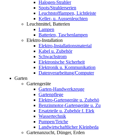
Halogen-Strahler
Spots/Strahlerserien
Leuchtstofflampen, Lichtleiste
Keller- u. Aussenleuchten
Leuchtmittel, Batterien
Lampen
Batterien, Taschenlampen
Elektro-Installation
Elektro-Installationsmaterial
Kabel u. Zubehör
Schwachstrom
Elektronische Sicherheit
Elektronik u. Kommunikation
Datenverarbeitung/Computer
Garten
Gartengeräte
Garten-Handwerkzeuge
Gartenpflege
Elektro-Gartengeräte u. Zubehö
Benzinmotor-Gartengeräte u. Zu
Ersatzteile u. Zubehör f. Elek
Wassertechnik
Pumpen/Teiche
Landwirtschaftlicher Kleinbeda
Gartenanzucht, Dünger, Erden