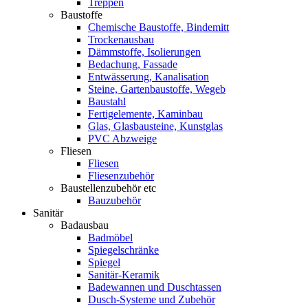
Treppen
Baustoffe
Chemische Baustoffe, Bindemitt
Trockenausbau
Dämmstoffe, Isolierungen
Bedachung, Fassade
Entwässerung, Kanalisation
Steine, Gartenbaustoffe, Wegeb
Baustahl
Fertigelemente, Kaminbau
Glas, Glasbausteine, Kunstglas
PVC Abzweige
Fliesen
Fliesen
Fliesenzubehör
Baustellenzubehör etc
Bauzubehör
Sanitär
Badausbau
Badmöbel
Spiegelschränke
Spiegel
Sanitär-Keramik
Badewannen und Duschtassen
Dusch-Systeme und Zubehör