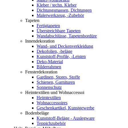
Kleber / techn. Kleber
Dichtungsmassen, Dichtungen
Malerwerkzeug, -Zubehör
Tapeten
Fertigtapeten
Überstreichbare Tapeten
Wandabschlüsse, Tapetenbordüre
Innendekoration
Wand- und Deckenverkleidung
Dekofolien, -beläge
Kunststoff-Profile, -Leisten
Deko-Material
Bilderrahmen
Fensterdekoration
Gardinen, Stores, Stoffe
Schienen, Garnituren
Sonnenschutz
Heimtextilien und Wohnaccessoi
Heimtextilien
Wohnaccessoires
Geschenkartikel, Kunstgewerbe
Bodenbeläge
Kunststoff-Beläge - Auslegware
Teppichzubehör