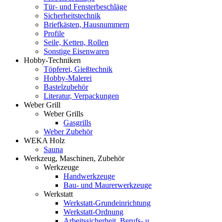
Tür- und Fensterbeschläge
Sicherheitstechnik
Briefkästen, Hausnummern
Profile
Seile, Ketten, Rollen
Sonstige Eisenwaren
Hobby-Techniken
Töpferei, Gießtechnik
Hobby-Malerei
Bastelzubehör
Literatur, Verpackungen
Weber Grill
Weber Grills
Gasgrills
Weber Zubehör
WEKA Holz
Sauna
Werkzeug, Maschinen, Zubehör
Werkzeuge
Handwerkzeuge
Bau- und Maurerwerkzeuge
Werkstatt
Werkstatt-Grundeinrichtung
Werkstatt-Ordnung
Arbeitssicherheit, Berufs- u.