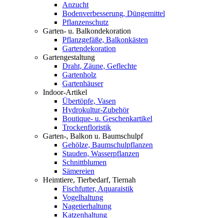
Anzucht
Bodenverbesserung, Düngemittel
Pflanzenschutz
Garten- u. Balkondekoration
Pflanzgefäße, Balkonkästen
Gartendekoration
Gartengestaltung
Draht, Zäune, Geflechte
Gartenholz
Gartenhäuser
Indoor-Artikel
Übertöpfe, Vasen
Hydrokultur-Zubehör
Boutique- u. Geschenkartikel
Trockenfloristik
Garten-, Balkon u. Baumschulpf
Gehölze, Baumschulpflanzen
Stauden, Wasserpflanzen
Schnittblumen
Sämereien
Heimtiere, Tierbedarf, Tiernah
Fischfutter, Aquaraistik
Vogelhaltung
Nagetierhaltung
Katzenhaltung