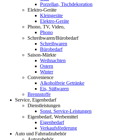
Porzellan, Tischdekoration
Elektro-Geräte
Kleingeräte
Elektro-Geräte
Phono, TV, Video,
Phono
Schreibwaren/Bürobedarf
Schreibwaren
Bürobedarf
Saison-Märkte
Weihnachten
Ostern
Winter
Convenience
Alkoholfreie Getränke
Eis, Süßwaren
Brennstoffe
Service, Eigenbedarf
Dienstleistungen
Sonst. Service-Leistungen
Eigenbedarf, Werbemittel
Eigenbedarf
Verkaufsförderung
Auto und Fahrradzubehör
Autozubehör