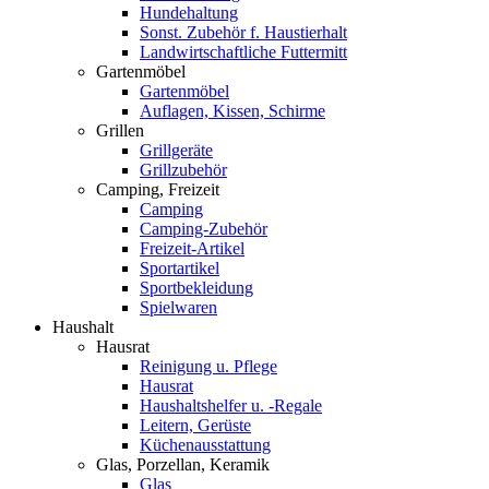
Hundehaltung
Sonst. Zubehör f. Haustierhalt
Landwirtschaftliche Futtermitt
Gartenmöbel
Gartenmöbel
Auflagen, Kissen, Schirme
Grillen
Grillgeräte
Grillzubehör
Camping, Freizeit
Camping
Camping-Zubehör
Freizeit-Artikel
Sportartikel
Sportbekleidung
Spielwaren
Haushalt
Hausrat
Reinigung u. Pflege
Hausrat
Haushaltshelfer u. -Regale
Leitern, Gerüste
Küchenausstattung
Glas, Porzellan, Keramik
Glas