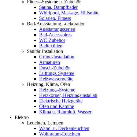
Fitness-Systeme u. Zubehör
Sauna, Dampfbäder
Whirlpool, Massage, Hilfsmitte
Solarien, Fitness
Bad-Aussstattung, -dekoration
Ausstattungsserien
Bad-Accessoires
WC-Zubehör
Badtextilien
Sanitär-Installation
Grund-Installation
Armaturen
Dusch-Zubehör
Lüftungs-Systeme
Heißwassergeräte
Heizung, Klima, Öfen
Heizungs-Systeme
Heizkörper, Heizungsinstallati
Elektrische Heizgeräte
Öfen und Kamine
Klima u. Raumluft, Wasser
Elektro
Leuchten, Lampen
Wand- u. Deckenleuchten
Wohnraum-Leuchten