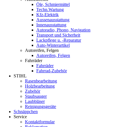
Öle, Schmiermittel
Techn.Wartung
Kfz-Elektrik
Aussenausstattung
Innenausstattung
Autoradio, Phono, Navigation
Transport und Sicherheit
Lackpflege u. -Reparatur
Auto-Winterartikel
Autoreifen, Felgen
Autoreifen, Felgen
Fahrräder
Fahrräder
Fahrrad-Zubehör
STIHL
Rasenbearbeitung
Holzbearbeitung
Zubehör
Staubsauger
Laubbläser
Reinigungsgeräte
Schnäppchen
Service
Kontaktformular
Reklamation