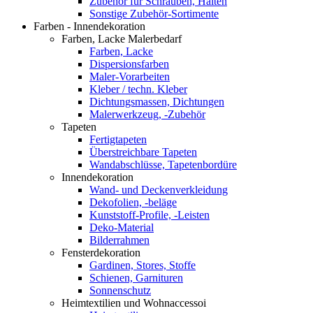
Zubehör für Schrauben, Halten
Sonstige Zubehör-Sortimente
Farben - Innendekoration
Farben, Lacke Malerbedarf
Farben, Lacke
Dispersionsfarben
Maler-Vorarbeiten
Kleber / techn. Kleber
Dichtungsmassen, Dichtungen
Malerwerkzeug, -Zubehör
Tapeten
Fertigtapeten
Überstreichbare Tapeten
Wandabschlüsse, Tapetenbordüre
Innendekoration
Wand- und Deckenverkleidung
Dekofolien, -beläge
Kunststoff-Profile, -Leisten
Deko-Material
Bilderrahmen
Fensterdekoration
Gardinen, Stores, Stoffe
Schienen, Garnituren
Sonnenschutz
Heimtextilien und Wohnaccessoi