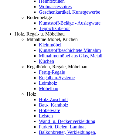
Heimtextilien
Wohnaccessoires
Geschenkartikel, Kunstgewerbe
Bodenbeläge
Kunststoff-Beläge - Auslegware
Teppichzubehör
Holz, Regal- u. Möbelbau
Mitnahme-Möbel, Küchen
Kleinmöbel
Kunststoffbeschichtete Mitnahm
Mitnahmemöbel aus Glas, Metall
Küchen
Regalböden, Regale, Möbelbau
Fertig-Regale
Regalbau-Systeme
Leimholz
Möbelbau
Holz
Holz-Zuschnitt
Bau-, Kantholz
Hobelware
Leisten
Wand- u. Deckenverkleidung
Parkett, Dielen, Laminat
Balkonbretter, Verkleidungen,