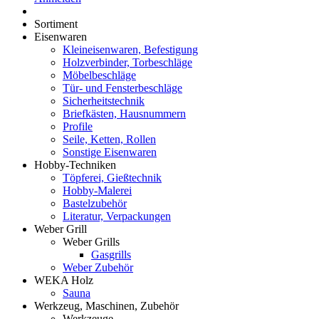
Sortiment
Eisenwaren
Kleineisenwaren, Befestigung
Holzverbinder, Torbeschläge
Möbelbeschläge
Tür- und Fensterbeschläge
Sicherheitstechnik
Briefkästen, Hausnummern
Profile
Seile, Ketten, Rollen
Sonstige Eisenwaren
Hobby-Techniken
Töpferei, Gießtechnik
Hobby-Malerei
Bastelzubehör
Literatur, Verpackungen
Weber Grill
Weber Grills
Gasgrills
Weber Zubehör
WEKA Holz
Sauna
Werkzeug, Maschinen, Zubehör
Werkzeuge