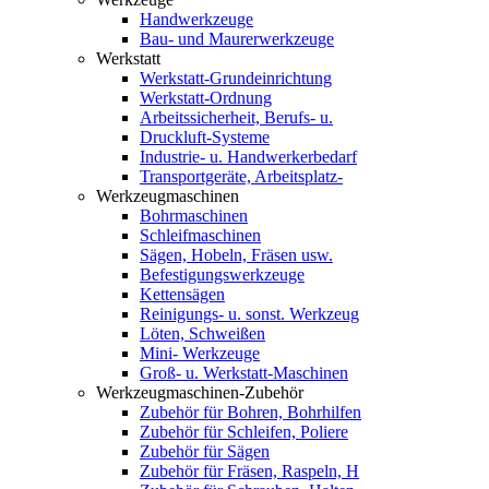
Handwerkzeuge
Bau- und Maurerwerkzeuge
Werkstatt
Werkstatt-Grundeinrichtung
Werkstatt-Ordnung
Arbeitssicherheit, Berufs- u.
Druckluft-Systeme
Industrie- u. Handwerkerbedarf
Transportgeräte, Arbeitsplatz-
Werkzeugmaschinen
Bohrmaschinen
Schleifmaschinen
Sägen, Hobeln, Fräsen usw.
Befestigungswerkzeuge
Kettensägen
Reinigungs- u. sonst. Werkzeug
Löten, Schweißen
Mini- Werkzeuge
Groß- u. Werkstatt-Maschinen
Werkzeugmaschinen-Zubehör
Zubehör für Bohren, Bohrhilfen
Zubehör für Schleifen, Poliere
Zubehör für Sägen
Zubehör für Fräsen, Raspeln, H