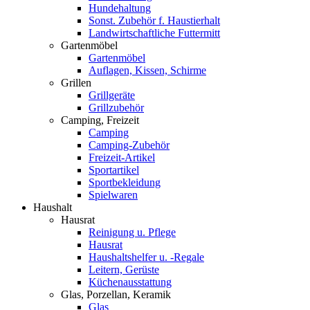
Hundehaltung
Sonst. Zubehör f. Haustierhalt
Landwirtschaftliche Futtermitt
Gartenmöbel
Gartenmöbel
Auflagen, Kissen, Schirme
Grillen
Grillgeräte
Grillzubehör
Camping, Freizeit
Camping
Camping-Zubehör
Freizeit-Artikel
Sportartikel
Sportbekleidung
Spielwaren
Haushalt
Hausrat
Reinigung u. Pflege
Hausrat
Haushaltshelfer u. -Regale
Leitern, Gerüste
Küchenausstattung
Glas, Porzellan, Keramik
Glas