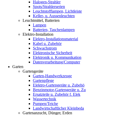
Halogen-Strahler
Spots/Strahlerserien
Leuchtstofflampen, Lichtleiste
Keller- u. Aussenleuchten
Leuchtmittel, Batterien
Lampen
Batterien, Taschenlampen
Elektro-Installation
Elektro-Installationsmaterial
Kabel u. Zubehör
Schwachstrom
Elektronische Sicherheit
Elektronik u. Kommunikation
Datenverarbeitung/Computer
Garten
Gartengeräte
Garten-Handwerkzeuge
Gartenpflege
Elektro-Gartengeräte u. Zubehö
Benzinmotor-Gartengeräte u. Zu
Ersatzteile u. Zubehör f. Elek
Wassertechnik
Pumpen/Teiche
Landwirtschaftlicher Kleinbeda
Gartenanzucht, Dünger, Erden