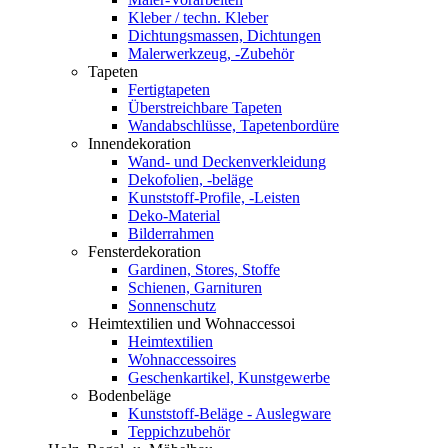
Kleber / techn. Kleber
Dichtungsmassen, Dichtungen
Malerwerkzeug, -Zubehör
Tapeten
Fertigtapeten
Überstreichbare Tapeten
Wandabschlüsse, Tapetenbordüre
Innendekoration
Wand- und Deckenverkleidung
Dekofolien, -beläge
Kunststoff-Profile, -Leisten
Deko-Material
Bilderrahmen
Fensterdekoration
Gardinen, Stores, Stoffe
Schienen, Garnituren
Sonnenschutz
Heimtextilien und Wohnaccessoi
Heimtextilien
Wohnaccessoires
Geschenkartikel, Kunstgewerbe
Bodenbeläge
Kunststoff-Beläge - Auslegware
Teppichzubehör