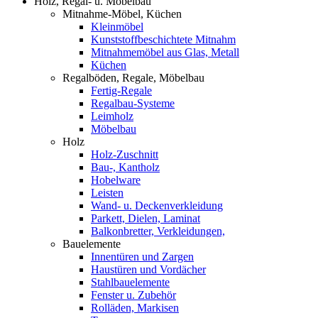
Holz, Regal- u. Möbelbau
Mitnahme-Möbel, Küchen
Kleinmöbel
Kunststoffbeschichtete Mitnahm
Mitnahmemöbel aus Glas, Metall
Küchen
Regalböden, Regale, Möbelbau
Fertig-Regale
Regalbau-Systeme
Leimholz
Möbelbau
Holz
Holz-Zuschnitt
Bau-, Kantholz
Hobelware
Leisten
Wand- u. Deckenverkleidung
Parkett, Dielen, Laminat
Balkonbretter, Verkleidungen,
Bauelemente
Innentüren und Zargen
Haustüren und Vordächer
Stahlbauelemente
Fenster u. Zubehör
Rolläden, Markisen