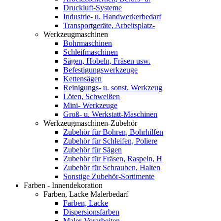
Druckluft-Systeme
Industrie- u. Handwerkerbedarf
Transportgeräte, Arbeitsplatz-
Werkzeugmaschinen
Bohrmaschinen
Schleifmaschinen
Sägen, Hobeln, Fräsen usw.
Befestigungswerkzeuge
Kettensägen
Reinigungs- u. sonst. Werkzeug
Löten, Schweißen
Mini- Werkzeuge
Groß- u. Werkstatt-Maschinen
Werkzeugmaschinen-Zubehör
Zubehör für Bohren, Bohrhilfen
Zubehör für Schleifen, Poliere
Zubehör für Sägen
Zubehör für Fräsen, Raspeln, H
Zubehör für Schrauben, Halten
Sonstige Zubehör-Sortimente
Farben - Innendekoration
Farben, Lacke Malerbedarf
Farben, Lacke
Dispersionsfarben
Maler-Vorarbeiten