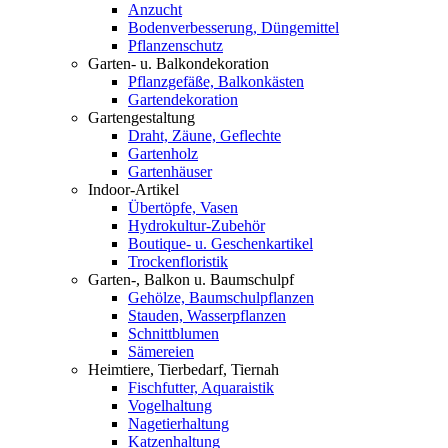
Anzucht
Bodenverbesserung, Düngemittel
Pflanzenschutz
Garten- u. Balkondekoration
Pflanzgefäße, Balkonkästen
Gartendekoration
Gartengestaltung
Draht, Zäune, Geflechte
Gartenholz
Gartenhäuser
Indoor-Artikel
Übertöpfe, Vasen
Hydrokultur-Zubehör
Boutique- u. Geschenkartikel
Trockenfloristik
Garten-, Balkon u. Baumschulpf
Gehölze, Baumschulpflanzen
Stauden, Wasserpflanzen
Schnittblumen
Sämereien
Heimtiere, Tierbedarf, Tiernah
Fischfutter, Aquaraistik
Vogelhaltung
Nagetierhaltung
Katzenhaltung