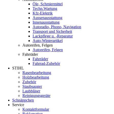
Öle, Schmiermittel
Techn.Wartung
Kfz-Elektrik
Aussenausstattung
Innenausstattung
Autoradio, Phono, Navigation
Transport und Sicherheit
Lackpflege u. -Reparatur
Auto-Winterartikel
Autoreifen, Felgen
Autoreifen, Felgen
Fahrräder
Fahrräder
Fahrrad-Zubehör
STIHL
Rasenbearbeitung
Holzbearbeitung
Zubehör
Staubsauger
Laubbläser
Reinigungsgeräte
Schnäppchen
Service
Kontaktformular
Reklamation