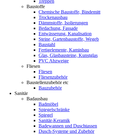
Treppen
Baustoffe
Chemische Baustoffe, Bindemitt
Trockenausbau
Dämmstoffe, Isolierungen
Bedachung, Fassade
Entwässerung, Kanalisation
Steine, Gartenbaustoffe, Wegeb
Baustahl
Fertigelemente, Kaminbau
Glas, Glasbausteine, Kunstglas
PVC Abzweige
Fliesen
Fliesen
Fliesenzubehör
Baustellenzubehör etc
Bauzubehör
Sanitär
Badausbau
Badmöbel
Spiegelschränke
Spiegel
Sanitär-Keramik
Badewannen und Duschtassen
Dusch-Systeme und Zubehör