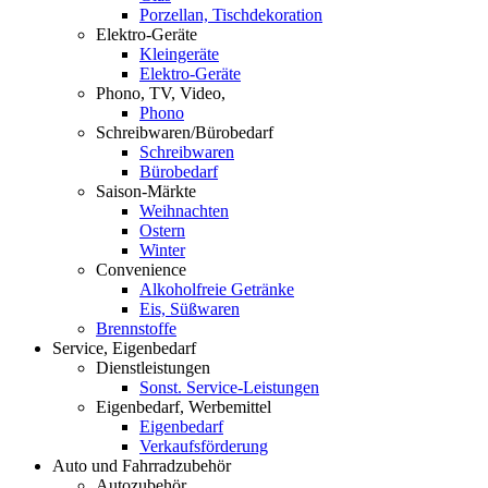
Porzellan, Tischdekoration
Elektro-Geräte
Kleingeräte
Elektro-Geräte
Phono, TV, Video,
Phono
Schreibwaren/Bürobedarf
Schreibwaren
Bürobedarf
Saison-Märkte
Weihnachten
Ostern
Winter
Convenience
Alkoholfreie Getränke
Eis, Süßwaren
Brennstoffe
Service, Eigenbedarf
Dienstleistungen
Sonst. Service-Leistungen
Eigenbedarf, Werbemittel
Eigenbedarf
Verkaufsförderung
Auto und Fahrradzubehör
Autozubehör