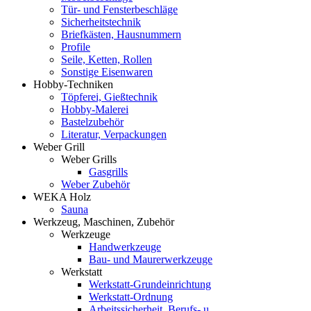
Tür- und Fensterbeschläge
Sicherheitstechnik
Briefkästen, Hausnummern
Profile
Seile, Ketten, Rollen
Sonstige Eisenwaren
Hobby-Techniken
Töpferei, Gießtechnik
Hobby-Malerei
Bastelzubehör
Literatur, Verpackungen
Weber Grill
Weber Grills
Gasgrills
Weber Zubehör
WEKA Holz
Sauna
Werkzeug, Maschinen, Zubehör
Werkzeuge
Handwerkzeuge
Bau- und Maurerwerkzeuge
Werkstatt
Werkstatt-Grundeinrichtung
Werkstatt-Ordnung
Arbeitssicherheit, Berufs- u.