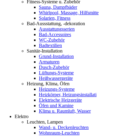
Fitness-Systeme u. Zubehör
Sauna, Dampfbäder
Whirlpool, Massage, Hilfsmitte
Solarien, Fitness
Bad-Aussstattung, -dekoration
Ausstattungsserien
Bad-Accessoires
WC-Zubehör
Badtextilien
Sanitär-Installation
Grund-Installation
Armaturen
Dusch-Zubehör
Lüftungs-Systeme
Heißwassergeräte
Heizung, Klima, Öfen
Heizungs-Systeme
Heizkörper, Heizungsinstallati
Elektrische Heizgeräte
Öfen und Kamine
Klima u. Raumluft, Wasser
Elektro
Leuchten, Lampen
Wand- u. Deckenleuchten
Wohnraum-Leuchten