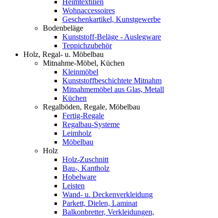
Heimtextilien
Wohnaccessoires
Geschenkartikel, Kunstgewerbe
Bodenbeläge
Kunststoff-Beläge - Auslegware
Teppichzubehör
Holz, Regal- u. Möbelbau
Mitnahme-Möbel, Küchen
Kleinmöbel
Kunststoffbeschichtete Mitnahm
Mitnahmemöbel aus Glas, Metall
Küchen
Regalböden, Regale, Möbelbau
Fertig-Regale
Regalbau-Systeme
Leimholz
Möbelbau
Holz
Holz-Zuschnitt
Bau-, Kantholz
Hobelware
Leisten
Wand- u. Deckenverkleidung
Parkett, Dielen, Laminat
Balkonbretter, Verkleidungen,