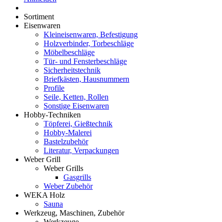
Sortiment
Eisenwaren
Kleineisenwaren, Befestigung
Holzverbinder, Torbeschläge
Möbelbeschläge
Tür- und Fensterbeschläge
Sicherheitstechnik
Briefkästen, Hausnummern
Profile
Seile, Ketten, Rollen
Sonstige Eisenwaren
Hobby-Techniken
Töpferei, Gießtechnik
Hobby-Malerei
Bastelzubehör
Literatur, Verpackungen
Weber Grill
Weber Grills
Gasgrills
Weber Zubehör
WEKA Holz
Sauna
Werkzeug, Maschinen, Zubehör
Werkzeuge