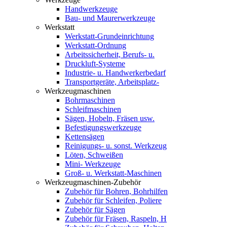
Handwerkzeuge
Bau- und Maurerwerkzeuge
Werkstatt
Werkstatt-Grundeinrichtung
Werkstatt-Ordnung
Arbeitssicherheit, Berufs- u.
Druckluft-Systeme
Industrie- u. Handwerkerbedarf
Transportgeräte, Arbeitsplatz-
Werkzeugmaschinen
Bohrmaschinen
Schleifmaschinen
Sägen, Hobeln, Fräsen usw.
Befestigungswerkzeuge
Kettensägen
Reinigungs- u. sonst. Werkzeug
Löten, Schweißen
Mini- Werkzeuge
Groß- u. Werkstatt-Maschinen
Werkzeugmaschinen-Zubehör
Zubehör für Bohren, Bohrhilfen
Zubehör für Schleifen, Poliere
Zubehör für Sägen
Zubehör für Fräsen, Raspeln, H