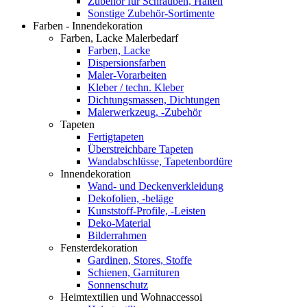
Zubehör für Schrauben, Halten
Sonstige Zubehör-Sortimente
Farben - Innendekoration
Farben, Lacke Malerbedarf
Farben, Lacke
Dispersionsfarben
Maler-Vorarbeiten
Kleber / techn. Kleber
Dichtungsmassen, Dichtungen
Malerwerkzeug, -Zubehör
Tapeten
Fertigtapeten
Überstreichbare Tapeten
Wandabschlüsse, Tapetenbordüre
Innendekoration
Wand- und Deckenverkleidung
Dekofolien, -beläge
Kunststoff-Profile, -Leisten
Deko-Material
Bilderrahmen
Fensterdekoration
Gardinen, Stores, Stoffe
Schienen, Garnituren
Sonnenschutz
Heimtextilien und Wohnaccessoi