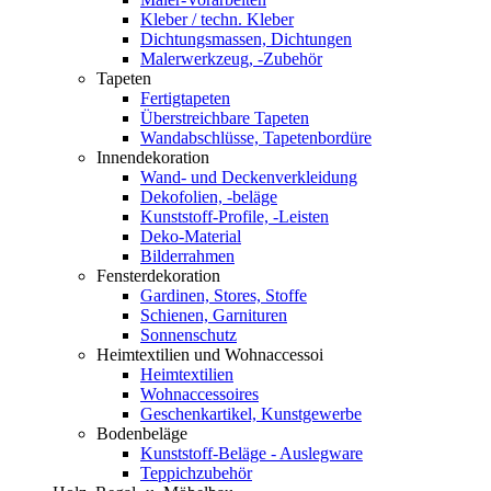
Kleber / techn. Kleber
Dichtungsmassen, Dichtungen
Malerwerkzeug, -Zubehör
Tapeten
Fertigtapeten
Überstreichbare Tapeten
Wandabschlüsse, Tapetenbordüre
Innendekoration
Wand- und Deckenverkleidung
Dekofolien, -beläge
Kunststoff-Profile, -Leisten
Deko-Material
Bilderrahmen
Fensterdekoration
Gardinen, Stores, Stoffe
Schienen, Garnituren
Sonnenschutz
Heimtextilien und Wohnaccessoi
Heimtextilien
Wohnaccessoires
Geschenkartikel, Kunstgewerbe
Bodenbeläge
Kunststoff-Beläge - Auslegware
Teppichzubehör