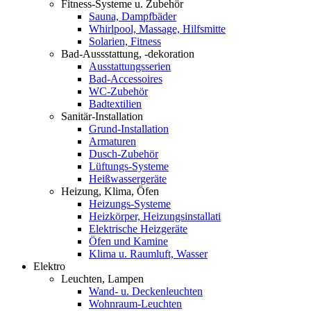
Fitness-Systeme u. Zubehör
Sauna, Dampfbäder
Whirlpool, Massage, Hilfsmitte
Solarien, Fitness
Bad-Aussstattung, -dekoration
Ausstattungsserien
Bad-Accessoires
WC-Zubehör
Badtextilien
Sanitär-Installation
Grund-Installation
Armaturen
Dusch-Zubehör
Lüftungs-Systeme
Heißwassergeräte
Heizung, Klima, Öfen
Heizungs-Systeme
Heizkörper, Heizungsinstallati
Elektrische Heizgeräte
Öfen und Kamine
Klima u. Raumluft, Wasser
Elektro
Leuchten, Lampen
Wand- u. Deckenleuchten
Wohnraum-Leuchten