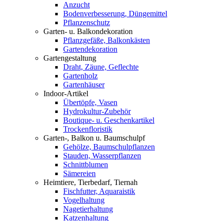
Anzucht
Bodenverbesserung, Düngemittel
Pflanzenschutz
Garten- u. Balkondekoration
Pflanzgefäße, Balkonkästen
Gartendekoration
Gartengestaltung
Draht, Zäune, Geflechte
Gartenholz
Gartenhäuser
Indoor-Artikel
Übertöpfe, Vasen
Hydrokultur-Zubehör
Boutique- u. Geschenkartikel
Trockenfloristik
Garten-, Balkon u. Baumschulpf
Gehölze, Baumschulpflanzen
Stauden, Wasserpflanzen
Schnittblumen
Sämereien
Heimtiere, Tierbedarf, Tiernah
Fischfutter, Aquaraistik
Vogelhaltung
Nagetierhaltung
Katzenhaltung