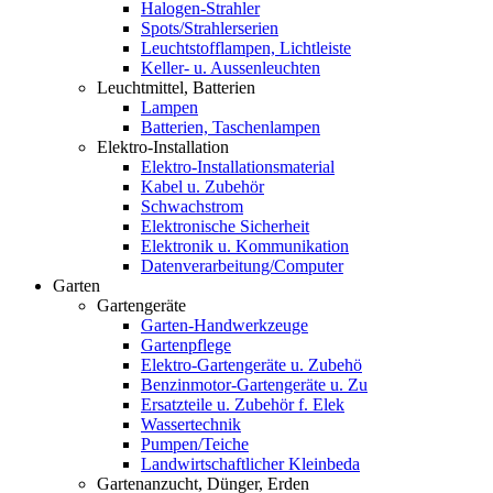
Halogen-Strahler
Spots/Strahlerserien
Leuchtstofflampen, Lichtleiste
Keller- u. Aussenleuchten
Leuchtmittel, Batterien
Lampen
Batterien, Taschenlampen
Elektro-Installation
Elektro-Installationsmaterial
Kabel u. Zubehör
Schwachstrom
Elektronische Sicherheit
Elektronik u. Kommunikation
Datenverarbeitung/Computer
Garten
Gartengeräte
Garten-Handwerkzeuge
Gartenpflege
Elektro-Gartengeräte u. Zubehö
Benzinmotor-Gartengeräte u. Zu
Ersatzteile u. Zubehör f. Elek
Wassertechnik
Pumpen/Teiche
Landwirtschaftlicher Kleinbeda
Gartenanzucht, Dünger, Erden