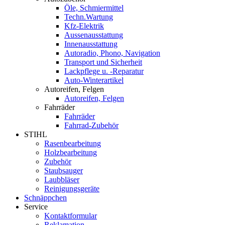
Öle, Schmiermittel
Techn.Wartung
Kfz-Elektrik
Aussenausstattung
Innenausstattung
Autoradio, Phono, Navigation
Transport und Sicherheit
Lackpflege u. -Reparatur
Auto-Winterartikel
Autoreifen, Felgen
Autoreifen, Felgen
Fahrräder
Fahrräder
Fahrrad-Zubehör
STIHL
Rasenbearbeitung
Holzbearbeitung
Zubehör
Staubsauger
Laubbläser
Reinigungsgeräte
Schnäppchen
Service
Kontaktformular
Reklamation