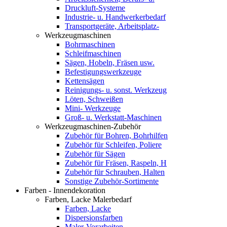
Druckluft-Systeme
Industrie- u. Handwerkerbedarf
Transportgeräte, Arbeitsplatz-
Werkzeugmaschinen
Bohrmaschinen
Schleifmaschinen
Sägen, Hobeln, Fräsen usw.
Befestigungswerkzeuge
Kettensägen
Reinigungs- u. sonst. Werkzeug
Löten, Schweißen
Mini- Werkzeuge
Groß- u. Werkstatt-Maschinen
Werkzeugmaschinen-Zubehör
Zubehör für Bohren, Bohrhilfen
Zubehör für Schleifen, Poliere
Zubehör für Sägen
Zubehör für Fräsen, Raspeln, H
Zubehör für Schrauben, Halten
Sonstige Zubehör-Sortimente
Farben - Innendekoration
Farben, Lacke Malerbedarf
Farben, Lacke
Dispersionsfarben
Maler-Vorarbeiten