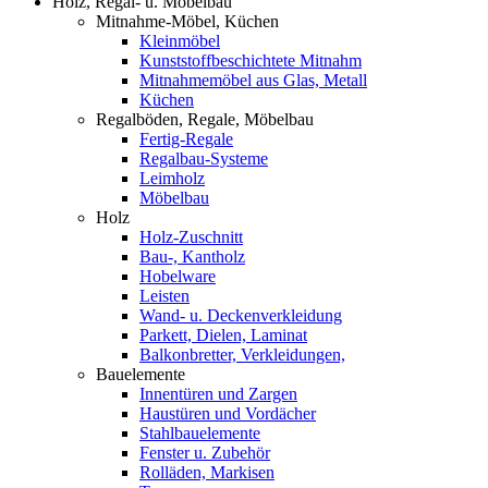
Holz, Regal- u. Möbelbau
Mitnahme-Möbel, Küchen
Kleinmöbel
Kunststoffbeschichtete Mitnahm
Mitnahmemöbel aus Glas, Metall
Küchen
Regalböden, Regale, Möbelbau
Fertig-Regale
Regalbau-Systeme
Leimholz
Möbelbau
Holz
Holz-Zuschnitt
Bau-, Kantholz
Hobelware
Leisten
Wand- u. Deckenverkleidung
Parkett, Dielen, Laminat
Balkonbretter, Verkleidungen,
Bauelemente
Innentüren und Zargen
Haustüren und Vordächer
Stahlbauelemente
Fenster u. Zubehör
Rolläden, Markisen