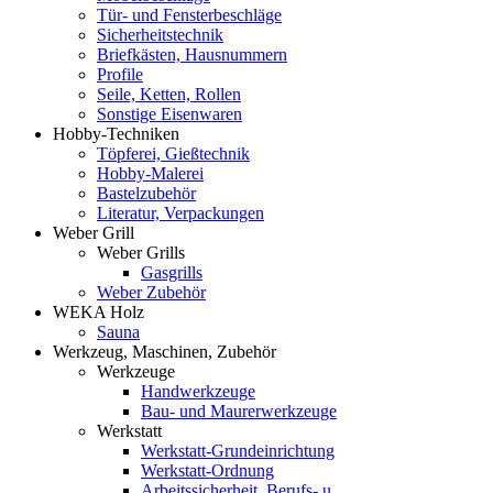
Tür- und Fensterbeschläge
Sicherheitstechnik
Briefkästen, Hausnummern
Profile
Seile, Ketten, Rollen
Sonstige Eisenwaren
Hobby-Techniken
Töpferei, Gießtechnik
Hobby-Malerei
Bastelzubehör
Literatur, Verpackungen
Weber Grill
Weber Grills
Gasgrills
Weber Zubehör
WEKA Holz
Sauna
Werkzeug, Maschinen, Zubehör
Werkzeuge
Handwerkzeuge
Bau- und Maurerwerkzeuge
Werkstatt
Werkstatt-Grundeinrichtung
Werkstatt-Ordnung
Arbeitssicherheit, Berufs- u.