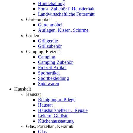
Hundehaltung
Sonst. Zubehör f. Haustierhalt
Landwirtschaftliche Futtermitt
Gartenmöbel
Gartenmöbel
Auflagen, Kissen, Schirme
Grillen
Grillgeräte
Grillzubehör
Camping, Freizeit
Camping
Camping-Zubehör
Freizeit-Artikel
Sportartikel
Sportbekleidung
Spielwaren
Haushalt
Hausrat
Reinigung u. Pflege
Hausrat
Haushaltshelfer u. -Regale
Leitern, Gerüste
Küchenausstattung
Glas, Porzellan, Keramik
Glas