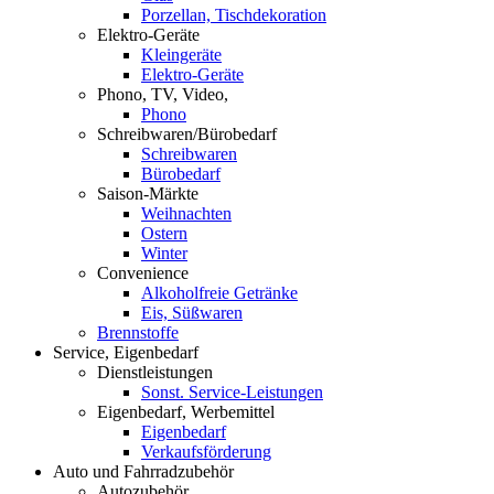
Porzellan, Tischdekoration
Elektro-Geräte
Kleingeräte
Elektro-Geräte
Phono, TV, Video,
Phono
Schreibwaren/Bürobedarf
Schreibwaren
Bürobedarf
Saison-Märkte
Weihnachten
Ostern
Winter
Convenience
Alkoholfreie Getränke
Eis, Süßwaren
Brennstoffe
Service, Eigenbedarf
Dienstleistungen
Sonst. Service-Leistungen
Eigenbedarf, Werbemittel
Eigenbedarf
Verkaufsförderung
Auto und Fahrradzubehör
Autozubehör