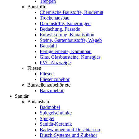
Treppen
Baustoffe
Chemische Baustoffe, Bindemitt
Trockenausbau
Dämmstoffe, Isolierungen
Bedachung, Fassade
Entwässerung, Kanalisation
Steine, Gartenbaustoffe, Wegeb
Baustahl
Fertigelemente, Kaminbau
Glas, Glasbausteine, Kunstglas
PVC Abzweige
Fliesen
Fliesen
Fliesenzubehör
Baustellenzubehör etc
Bauzubehör
Sanitär
Badausbau
Badmöbel
Spiegelschränke
Spiegel
Sanitär-Keramik
Badewannen und Duschtassen
Dusch-Systeme und Zubehör